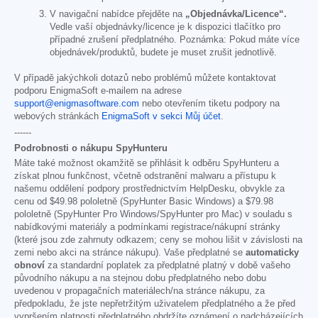
V navigační nabídce přejděte na
„Objednávka/Licence“.
Vedle vaší objednávky/licence je k dispozici tlačítko pro
případné zrušení předplatného. Poznámka: Pokud máte více
objednávek/produktů, budete je muset zrušit jednotlivě.
V případě jakýchkoli dotazů nebo problémů můžete kontaktovat
podporu EnigmaSoft e-mailem na adrese
support@enigmasoftware.com
nebo otevřením tiketu podpory na
webových stránkách
EnigmaSoft v sekci Můj účet
.
------
Podrobnosti o nákupu SpyHunteru
Máte také možnost okamžitě se přihlásit k odběru SpyHunteru a
získat plnou funkčnost, včetně odstranění malwaru a přístupu k
našemu oddělení podpory prostřednictvím HelpDesku, obvykle za
cenu od
$49.98
pololetně (SpyHunter Basic Windows) a
$79.98
pololetně (SpyHunter Pro Windows/SpyHunter pro Mac) v souladu s
nabídkovými materiály a podmínkami registrace/nákupní stránky
(které jsou zde zahrnuty odkazem; ceny se mohou lišit v závislosti na
zemi nebo akci na stránce nákupu). Vaše předplatné se
automaticky
obnoví
za standardní poplatek za předplatné platný v době vašeho
původního nákupu a na stejnou dobu předplatného nebo dobu
uvedenou v propagačních materiálech/na stránce nákupu, za
předpokladu, že jste nepřetržitým uživatelem předplatného a že před
vypršením platnosti předplatného obdržíte oznámení o nadcházejících