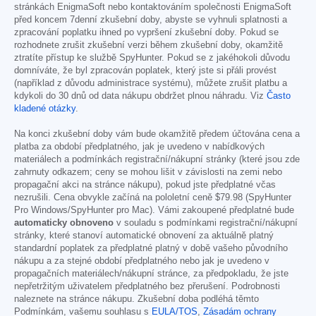
stránkách EnigmaSoft nebo kontaktováním společnosti EnigmaSoft
před koncem 7denní zkušební doby, abyste se vyhnuli splatnosti a
zpracování poplatku ihned po vypršení zkušební doby. Pokud se
rozhodnete zrušit zkušební verzi během zkušební doby, okamžitě
ztratíte přístup ke službě SpyHunter. Pokud se z jakéhokoli důvodu
domníváte, že byl zpracován poplatek, který jste si přáli provést
(například z důvodu administrace systému), můžete zrušit platbu a
kdykoli do 30 dnů od data nákupu obdržet plnou náhradu. Viz
Často
kladené otázky
.
Na konci zkušební doby vám bude okamžitě předem účtována cena a
platba za období předplatného, jak je uvedeno v nabídkových
materiálech a podmínkách registrační/nákupní stránky (které jsou zde
zahrnuty odkazem; ceny se mohou lišit v závislosti na zemi nebo
propagační akci na stránce nákupu), pokud jste předplatné včas
nezrušili. Cena obvykle začíná na pololetní ceně
$79.98
(SpyHunter
Pro Windows/SpyHunter pro Mac). Vámi zakoupené předplatné bude
automaticky obnoveno
v souladu s podmínkami registrační/nákupní
stránky, které stanoví automatické obnovení za aktuálně platný
standardní poplatek za předplatné platný v době vašeho původního
nákupu a za stejné období předplatného nebo jak je uvedeno v
propagačních materiálech/nákupní stránce, za předpokladu, že jste
nepřetržitým uživatelem předplatného bez přerušení. Podrobnosti
naleznete na stránce nákupu. Zkušební doba podléhá těmto
Podmínkám, vašemu souhlasu s
EULA/TOS
,
Zásadám ochrany