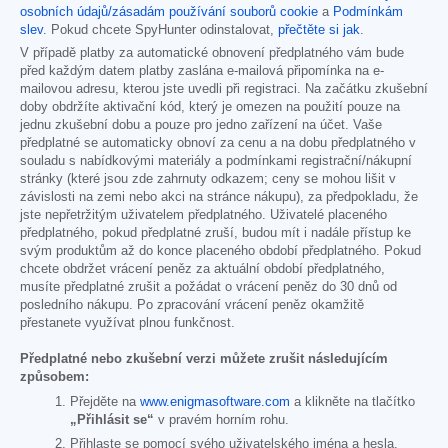
osobních údajů/zásadám používání souborů cookie
a
Podmínkám
slev
. Pokud chcete SpyHunter odinstalovat,
přečtěte si jak
.
V případě platby za automatické obnovení předplatného vám bude
před každým datem platby zaslána e-mailová připomínka na e-
mailovou adresu, kterou jste uvedli při registraci. Na začátku zkušební
doby obdržíte aktivační kód, který je omezen na použití pouze na
jednu zkušební dobu a pouze pro jedno zařízení na účet. Vaše
předplatné se automaticky obnoví za cenu a na dobu předplatného v
souladu s nabídkovými materiály a podmínkami registrační/nákupní
stránky (které jsou zde zahrnuty odkazem; ceny se mohou lišit v
závislosti na zemi nebo akci na stránce nákupu), za předpokladu, že
jste nepřetržitým uživatelem předplatného. Uživatelé placeného
předplatného, pokud předplatné zruší, budou mít i nadále přístup ke
svým produktům až do konce placeného období předplatného. Pokud
chcete obdržet vrácení peněz za aktuální období předplatného,
musíte předplatné zrušit a požádat o vrácení peněz do 30 dnů od
posledního nákupu. Po zpracování vrácení peněz okamžitě
přestanete využívat plnou funkčnost.
Předplatné nebo zkušební verzi můžete zrušit následujícím
způsobem:
Přejděte na
www.enigmasoftware.com
a klikněte na tlačítko
„Přihlásit se“
v pravém horním rohu.
Přihlaste se pomocí svého uživatelského jména a hesla.