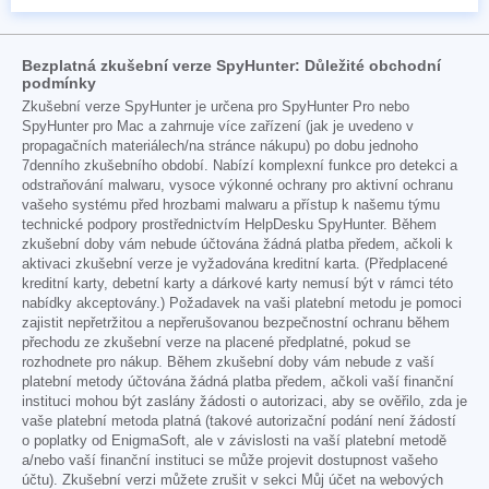
Bezplatná zkušební verze SpyHunter: Důležité obchodní
podmínky
Zkušební verze SpyHunter je určena pro SpyHunter Pro nebo
SpyHunter pro Mac a zahrnuje více zařízení (jak je uvedeno v
propagačních materiálech/na stránce nákupu) po dobu jednoho
7denního zkušebního období. Nabízí komplexní funkce pro detekci a
odstraňování malwaru, vysoce výkonné ochrany pro aktivní ochranu
vašeho systému před hrozbami malwaru a přístup k našemu týmu
technické podpory prostřednictvím HelpDesku SpyHunter. Během
zkušební doby vám nebude účtována žádná platba předem, ačkoli k
aktivaci zkušební verze je vyžadována kreditní karta. (Předplacené
kreditní karty, debetní karty a dárkové karty nemusí být v rámci této
nabídky akceptovány.) Požadavek na vaši platební metodu je pomoci
zajistit nepřetržitou a nepřerušovanou bezpečnostní ochranu během
přechodu ze zkušební verze na placené předplatné, pokud se
rozhodnete pro nákup. Během zkušební doby vám nebude z vaší
platební metody účtována žádná platba předem, ačkoli vaší finanční
instituci mohou být zaslány žádosti o autorizaci, aby se ověřilo, zda je
vaše platební metoda platná (takové autorizační podání není žádostí
o poplatky od EnigmaSoft, ale v závislosti na vaší platební metodě
a/nebo vaší finanční instituci se může projevit dostupnost vašeho
účtu). Zkušební verzi můžete zrušit v sekci Můj účet na webových