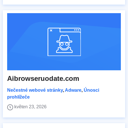
Aibrowseruodate.com
Nečestné webové stránky
,
Adware
,
Únosci
prohlížeče
květen 23, 2026