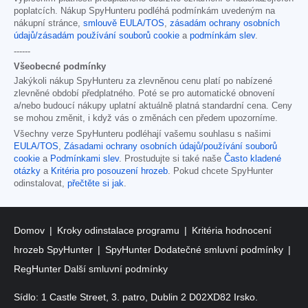
poplatcích. Nákup SpyHunteru podléhá podmínkám uvedeným na
nákupní stránce,
smlouvě EULA/TOS
,
zásadám ochrany osobních
údajů/zásadám používání souborů cookie
a
podmínkám slev
.
------
Všeobecné podmínky
Jakýkoli nákup SpyHunteru za zlevněnou cenu platí po nabízené
zlevněné období předplatného. Poté se pro automatické obnovení
a/nebo budoucí nákupy uplatní aktuálně platná standardní cena. Ceny
se mohou změnit, i když vás o změnách cen předem upozorníme.
Všechny verze SpyHunteru podléhají vašemu souhlasu s našimi
EULA/TOS
,
Zásadami ochrany osobních údajů/používání souborů
cookie
a
Podmínkami slev
. Prostudujte si také naše
Často kladené
otázky
a
Kritéria pro posouzení hrozeb
. Pokud chcete SpyHunter
odinstalovat,
přečtěte si jak
.
Domov
Kroky odinstalace programu
Kritéria hodnocení
hrozeb SpyHunter
SpyHunter Dodatečné smluvní podmínky
RegHunter Další smluvní podmínky
Sídlo: 1 Castle Street, 3. patro, Dublin 2 D02XD82 Irsko.