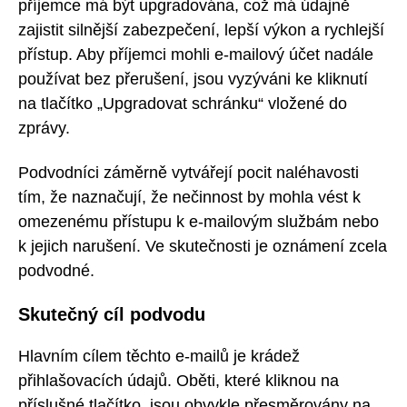
příjemce má být upgradována, což má údajně
zajistit silnější zabezpečení, lepší výkon a rychlejší
přístup. Aby příjemci mohli e-mailový účet nadále
používat bez přerušení, jsou vyzýváni ke kliknutí
na tlačítko „Upgradovat schránku“ vložené do
zprávy.
Podvodníci záměrně vytvářejí pocit naléhavosti
tím, že naznačují, že nečinnost by mohla vést k
omezenému přístupu k e-mailovým službám nebo
k jejich narušení. Ve skutečnosti je oznámení zcela
podvodné.
Skutečný cíl podvodu
Hlavním cílem těchto e-mailů je krádež
přihlašovacích údajů. Oběti, které kliknou na
příslušné tlačítko, jsou obvykle přesměrovány na