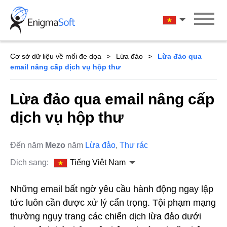
Skip
to
Tiếng Việt Na
content
Cơ sở dữ liệu về mối đe dọa
Lừa đảo
Lừa đảo qua
email nâng cấp dịch vụ hộp thư
Lừa đảo qua email nâng cấp
dịch vụ hộp thư
Đến năm
Mezo
năm
Lừa đảo
,
Thư rác
Dịch sang:
Tiếng Việt Nam
Những email bất ngờ yêu cầu hành động ngay lập
tức luôn cần được xử lý cẩn trọng. Tội phạm mạng
thường ngụy trang các chiến dịch lừa đảo dưới