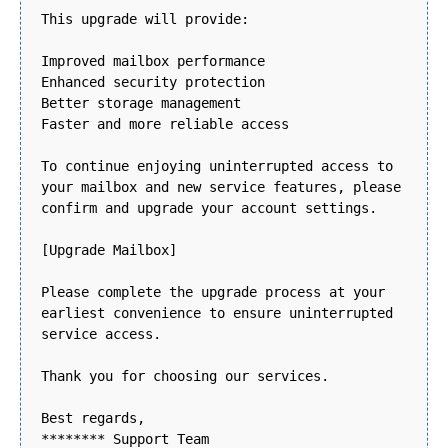
This upgrade will provide:
Improved mailbox performance
Enhanced security protection
Better storage management
Faster and more reliable access
To continue enjoying uninterrupted access to
your mailbox and new service features, please
confirm and upgrade your account settings.
[Upgrade Mailbox]
Please complete the upgrade process at your
earliest convenience to ensure uninterrupted
service access.
Thank you for choosing our services.
Best regards,
******** Support Team