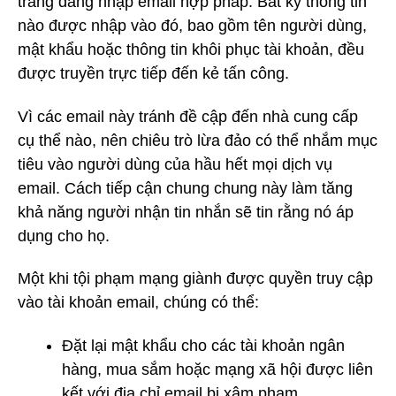
trang đăng nhập email hợp pháp. Bất kỳ thông tin
nào được nhập vào đó, bao gồm tên người dùng,
mật khẩu hoặc thông tin khôi phục tài khoản, đều
được truyền trực tiếp đến kẻ tấn công.
Vì các email này tránh đề cập đến nhà cung cấp
cụ thể nào, nên chiêu trò lừa đảo có thể nhắm mục
tiêu vào người dùng của hầu hết mọi dịch vụ
email. Cách tiếp cận chung chung này làm tăng
khả năng người nhận tin nhắn sẽ tin rằng nó áp
dụng cho họ.
Một khi tội phạm mạng giành được quyền truy cập
vào tài khoản email, chúng có thể:
Đặt lại mật khẩu cho các tài khoản ngân
hàng, mua sắm hoặc mạng xã hội được liên
kết với địa chỉ email bị xâm phạm.