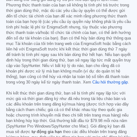
Phương thức thanh toán của bạn sẽ không bị tính phí trả trước trong
thời gian dùng thử, mặc dù các yêu cầu ủy quyền có thể được gửi
đến tổ chức tài chính của bạn để xác minh rằng phương thức thanh
toán của bạn hợp lệ (các yêu cầu ủy quyền này không phải là yêu cầu
tính phí hoặc lệ phí từ EnigmaSoft nhưng, tùy thuộc vào phương
thức thanh toán và/hoặc tổ chức tài chính của bạn, có thể ảnh hưởng
đến số dư tài khoản của bạn). Bạn có thể hủy bản dùng thử thông qua
mục Tài khoản của tôi trên trang web của EnigmaSoft hoặc bằng cách
liên hệ với EnigmaSoft trước khi kết thúc thời gian dùng thử 7 ngày
để tránh bị tính phí ngay sau khi bản dùng thử hết hạn. Nếu bạn quyết
định hủy trong thời gian dùng thử, bạn sẽ ngay lập tức mất quyền truy
cập vào SpyHunter. Nếu vì bất kỳ lý do nào, bạn cho rằng đã có
khoản phí được xử lý mà bạn không muốn (ví dụ: do quản trị hệ
thống), bạn cũng có thể hủy và nhận lại toàn bộ số tiền đã thanh toán
trong vòng 30 ngày kể từ ngày thanh toán. Xem
Câu hỏi thường gặp
.
Khi kết thúc thời gian dùng thử, bạn sẽ bị tính phí ngay lập tức với
mức giá và thời gian đăng ký như đã nêu trong tài liệu chào bán và
các điều khoản trên trang đăng ký/mua hàng (được tích hợp vào đây
bằng cách tham chiếu; giá cả có thể khác nhau tùy theo quốc gia
hoặc chương trình khuyến mãi theo chi tiết trên trang mua hàng) nếu
bạn không hủy kịp thời. Giá thường bắt đầu từ
$79.98
mỗi nửa năm
(SpyHunter Pro Windows/SpyHunter cho Mac). Gói đăng ký bạn đã
mua sẽ được
tự động gia hạn
theo các điều khoản trên trang đăng