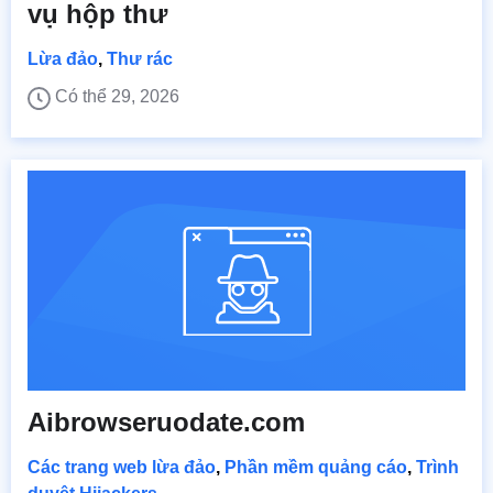
vụ hộp thư
Lừa đảo
,
Thư rác
Có thể 29, 2026
Aibrowseruodate.com
Các trang web lừa đảo
,
Phần mềm quảng cáo
,
Trình