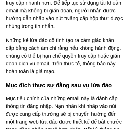
truy cập nhanh hơn. Để tiếp tục sử dụng tài khoản
email mà không bị gián đoạn, người nhận được
hướng dẫn nhấp vào nút "Nâng cấp hộp thư" được
nhúng trong tin nhắn.
Những kẻ lừa đảo cố tình tạo ra cảm giác khẩn
cấp bằng cách ám chỉ rằng nếu không hành động,
chúng có thể bị hạn chế quyền truy cập hoặc gián
đoạn dịch vụ email. Trên thực tế, thông báo này
hoàn toàn là giả mạo.
Mục đích thực sự đằng sau vụ lừa đảo
Mục tiêu chính của những email này là đánh cắp
thông tin đăng nhập. Nạn nhân khi nhấp vào nút
được cung cấp thường sẽ bị chuyển hướng đến
một trang web lừa đảo được thiết kế để bắt chước