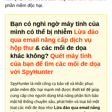
phần mềm độc hại.
Bạn có nghi ngờ máy tính của
mình có thể bị nhiễm
Lừa đảo
qua email nâng cấp dịch vụ
hộp thư
& các mối đe dọa
khác không?
Quét máy tính
của bạn để tìm các mối đe dọa
với SpyHunter
SpyHunter là một công cụ bảo vệ và khắc phục
phần mềm độc hại mạnh mẽ được thiết kế để giúp
cung cấp cho người dùng khả năng phân tích bảo
mật hệ thống chuyên sâu, phát hiện và loại bỏ một
loạt các mối đe dọa như
Lừa đảo qua email nâng