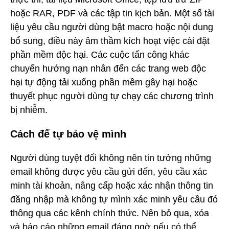
hoặc RAR, PDF và các tập tin kịch bản. Một số tài
liệu yêu cầu người dùng bật macro hoặc nội dung
bổ sung, điều này âm thầm kích hoạt việc cài đặt
phần mềm độc hại. Các cuộc tấn công khác
chuyển hướng nạn nhân đến các trang web độc
hại tự động tải xuống phần mềm gây hại hoặc
thuyết phục người dùng tự chạy các chương trình
bị nhiễm.
Cách để tự bảo vệ mình
Người dùng tuyệt đối không nên tin tưởng những
email không được yêu cầu gửi đến, yêu cầu xác
minh tài khoản, nâng cấp hoặc xác nhận thông tin
đăng nhập mà không tự mình xác minh yêu cầu đó
thông qua các kênh chính thức. Nên bỏ qua, xóa
và báo cáo những email đáng ngờ nếu có thể.