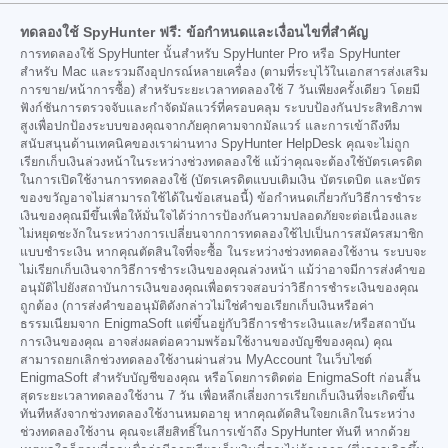
ทดลองใช้ SpyHunter ฟรี: ข้อกำหนดและเงื่อนไขที่สำคัญ
การทดลองใช้ SpyHunter นั้นสำหรับ SpyHunter Pro หรือ SpyHunter
สำหรับ Mac และรวมถึงอุปกรณ์หลายเครื่อง (ตามที่ระบุไว้ในเอกสารส่งเสริม
การขาย/หน้าการซื้อ) สำหรับระยะเวลาทดลองใช้ 7 วันเพียงครั้งเดียว โดยมี
ฟังก์ชันการตรวจจับและกำจัดมัลแวร์ที่ครอบคลุม ระบบป้องกันประสิทธิภาพ
สูงเพื่อปกป้องระบบของคุณจากภัยคุกคามจากมัลแวร์ และการเข้าถึงทีม
สนับสนุนด้านเทคนิคของเราผ่านทาง SpyHunter HelpDesk คุณจะไม่ถูก
เรียกเก็บเงินล่วงหน้าในระหว่างช่วงทดลองใช้ แม้ว่าคุณจะต้องใช้บัตรเครดิต
ในการเปิดใช้งานการทดลองใช้ (บัตรเครดิตแบบเติมเงิน บัตรเดบิต และบัตร
ของขวัญอาจไม่สามารถใช้ได้ในข้อเสนอนี้) ข้อกำหนดเกี่ยวกับวิธีการชำระ
เงินของคุณมีขึ้นเพื่อให้มั่นใจได้ว่าการป้องกันความปลอดภัยจะต่อเนื่องและ
ไม่หยุดชะงักในระหว่างการเปลี่ยนจากการทดลองใช้ไปเป็นการสมัครสมาชิก
แบบชำระเงิน หากคุณตัดสินใจที่จะซื้อ ในระหว่างช่วงทดลองใช้งาน ระบบจะ
ไม่เรียกเก็บเงินจากวิธีการชำระเงินของคุณล่วงหน้า แม้ว่าอาจมีการส่งคำขอ
อนุมัติไปยังสถาบันการเงินของคุณเพื่อตรวจสอบว่าวิธีการชำระเงินของคุณ
ถูกต้อง (การส่งคำขออนุมัติดังกล่าวไม่ใช่คำขอเรียกเก็บเงินหรือค่า
ธรรมเนียมจาก EnigmaSoft แต่ขึ้นอยู่กับวิธีการชำระเงินและ/หรือสถาบัน
การเงินของคุณ อาจส่งผลต่อความพร้อมใช้งานของบัญชีของคุณ) คุณ
สามารถยกเลิกช่วงทดลองใช้งานผ่านส่วน MyAccount ในเว็บไซต์
EnigmaSoft สำหรับบัญชีของคุณ หรือโดยการติดต่อ EnigmaSoft ก่อนสิ้น
สุดระยะเวลาทดลองใช้งาน 7 วัน เพื่อหลีกเลี่ยงการเรียกเก็บเงินที่จะเกิดขึ้น
ทันทีหลังจากช่วงทดลองใช้งานหมดอายุ หากคุณตัดสินใจยกเลิกในระหว่าง
ช่วงทดลองใช้งาน คุณจะเสียสิทธิ์ในการเข้าถึง SpyHunter ทันที หากด้วย