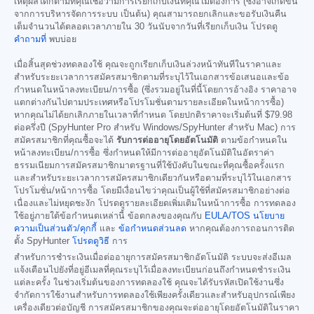
เหตุผลใดก็ตามที่คุณเชื่อว่ามีการเรียกเก็บเงินที่คุณไม่ต้องการ (ซึ่งอาจเกิดขึ้น
จากการบริหารจัดการระบบ เป็นต้น) คุณสามารถยกเลิกและขอรับเงินคืน
เต็มจำนวนได้ตลอดเวลาภายใน 30 วันนับจากวันที่เรียกเก็บเงิน โปรดดู
คำถามที่
พบบ่อย
เมื่อสิ้นสุดช่วงทดลองใช้ คุณจะถูกเรียกเก็บเงินล่วงหน้าทันทีในราคาและ
สำหรับระยะเวลาการสมัครสมาชิกตามที่ระบุไว้ในเอกสารข้อเสนอและข้อ
กำหนดในหน้าลงทะเบียน/การซื้อ (ซึ่งรวมอยู่ในที่นี้โดยการอ้างอิง ราคาอาจ
แตกต่างกันไปตามประเทศหรือโปรโมชั่นตามรายละเอียดในหน้าการซื้อ)
หากคุณไม่ได้ยกเลิกภายในเวลาที่กำหนด โดยปกติราคาจะเริ่มต้นที่
$79.98
ต่อครึ่งปี (SpyHunter Pro สำหรับ Windows/SpyHunter สำหรับ Mac) การ
สมัครสมาชิกที่คุณซื้อจะได้
รับการต่ออายุโดยอัตโนมัติ
ตามข้อกำหนดใน
หน้าลงทะเบียน/การซื้อ ซึ่งกำหนดให้มีการต่ออายุอัตโนมัติในอัตราค่า
ธรรมเนียมการสมัครสมาชิกมาตรฐานที่ใช้บังคับในขณะที่คุณซื้อครั้งแรก
และสำหรับระยะเวลาการสมัครสมาชิกเดียวกันหรือตามที่ระบุไว้ในเอกสาร
โปรโมชั่น/หน้าการซื้อ โดยมีเงื่อนไขว่าคุณเป็นผู้ใช้ที่สมัครสมาชิกอย่างต่อ
เนื่องและไม่หยุดชะงัก โปรดดูรายละเอียดเพิ่มเติมในหน้าการซื้อ การทดลอง
ใช้อยู่ภายใต้ข้อกำหนดเหล่านี้ ข้อตกลงของคุณกับ
EULA/TOS
นโยบาย
ความเป็นส่วนตัว/คุกกี้
และ
ข้อกำหนดส่วนลด
หากคุณต้องการถอนการติด
ตั้ง SpyHunter
โปรดดูวิธี
การ
สำหรับการชำระเงินเมื่อต่ออายุการสมัครสมาชิกอัตโนมัติ ระบบจะส่งอีเมล
แจ้งเตือนไปยังที่อยู่อีเมลที่คุณระบุไว้เมื่อลงทะเบียนก่อนถึงกำหนดชำระเงิน
แต่ละครั้ง ในช่วงเริ่มต้นของการทดลองใช้ คุณจะได้รับรหัสเปิดใช้งานซึ่ง
จำกัดการใช้งานสำหรับการทดลองใช้เพียงครั้งเดียวและสำหรับอุปกรณ์เพียง
เครื่องเดียวต่อบัญชี การสมัครสมาชิกของคุณจะต่ออายุโดยอัตโนมัติในราคา