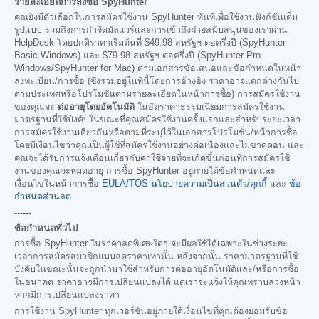
รายละเอียดการสั่งซื้อ SpyHunter
คุณยังมีตัวเลือกในการสมัครใช้งาน SpyHunter ทันทีเพื่อใช้งานฟังก์ชันเต็ม
รูปแบบ รวมถึงการกำจัดมัลแวร์และการเข้าถึงฝ่ายสนับสนุนของเราผ่าน
HelpDesk โดยปกติราคาเริ่มต้นที่
$49.98
สหรัฐฯ ต่อครึ่งปี (SpyHunter
Basic Windows) และ
$79.98
สหรัฐฯ ต่อครึ่งปี (SpyHunter Pro
Windows/SpyHunter for Mac) ตามเอกสารข้อเสนอและข้อกำหนดในหน้า
ลงทะเบียน/การซื้อ (ซึ่งรวมอยู่ในที่นี้โดยการอ้างอิง ราคาอาจแตกต่างกันไป
ตามประเทศหรือโปรโมชั่นตามรายละเอียดในหน้าการซื้อ) การสมัครใช้งาน
ของคุณจะ
ต่ออายุโดยอัตโนมัติ
ในอัตราค่าธรรมเนียมการสมัครใช้งาน
มาตรฐานที่ใช้บังคับในขณะที่คุณสมัครใช้งานครั้งแรกและสำหรับระยะเวลา
การสมัครใช้งานเดียวกันหรือตามที่ระบุไว้ในเอกสารโปรโมชั่น/หน้าการซื้อ
โดยมีเงื่อนไขว่าคุณเป็นผู้ใช้ที่สมัครใช้งานอย่างต่อเนื่องและไม่ขาดตอน และ
คุณจะได้รับการแจ้งเตือนเกี่ยวกับค่าใช้จ่ายที่จะเกิดขึ้นก่อนที่การสมัครใช้
งานของคุณจะหมดอายุ การซื้อ SpyHunter อยู่ภายใต้ข้อกำหนดและ
เงื่อนไขในหน้าการซื้อ
EULA/TOS
นโยบายความเป็นส่วนตัว/คุกกี้
และ
ข้อ
กำหนดส่วนลด
------
ข้อกำหนดทั่วไป
การซื้อ SpyHunter ในราคาลดพิเศษใดๆ จะมีผลใช้ได้เฉพาะในช่วงระยะ
เวลาการสมัครสมาชิกแบบลดราคาเท่านั้น หลังจากนั้น ราคามาตรฐานที่ใช้
บังคับในขณะนั้นจะถูกนำมาใช้สำหรับการต่ออายุอัตโนมัติและ/หรือการซื้อ
ในอนาคต ราคาอาจมีการเปลี่ยนแปลงได้ แต่เราจะแจ้งให้คุณทราบล่วงหน้า
หากมีการเปลี่ยนแปลงราคา
การใช้งาน SpyHunter ทุกเวอร์ชันอยู่ภายใต้เงื่อนไขที่คุณต้องยอมรับข้อ