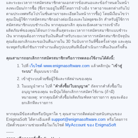
และระยะเวลาการสมัครสมาชิกตามเอกสารข้อเสนอและข้อกำหนดในหน้า
ลงทะเบียน/การซื้อ (ซึ่งรวมอยู่ในที่นี้โดยการอ้างอิง ราคาอาจแตกต่างกันไป
ตามประเทศหรือโปรโมชั่นตามรายละเอียดในหน้าการซื้อ) โดยมีเงื่อนไขว่า
คุณเป็นผู้ใช้การสมัครสมาชิกอย่างต่อเนื่องและไม่หยุดชะงัก สำหรับผู้ใช้การ
สมัครสมาชิกแบบชำระเงิน หากคุณยกเลิก คุณจะยังคงสามารถเข้าถึง
ผลิตภัณฑ์ของคุณได้จนกว่าจะสิ้นสุดระยะเวลาการสมัครสมาชิกแบบชำระ
เงิน หากคุณต้องการขอรับเงินคืนสำหรับระยะเวลาการสมัครสมาชิกปัจจุบัน
คุณต้องยกเลิกและขอเงินคืนภายใน 30 วันนับจากวันที่ซื้อครั้งล่าสุด และคุณ
จะหยุดรับฟังก์ชันการทำงานเต็มรูปแบบทันทีเมื่อดำเนินการคืนเงินเสร็จสิ้น
คุณสามารถยกเลิกการสมัครสมาชิกหรือการทดลองใช้งานได้ดังนี้:
ไปที่
เว็บไซต์ www.enigmasoftware.com
แล้วคลิกปุ่ม
"เข้าสู่
ระบบ"
ที่มุมบนขวามือ
เข้าสู่ระบบด้วยชื่อผู้ใช้และรหัสผ่านของคุณ
ในเมนูนำทาง ไปที่
"คำสั่งซื้อ/ใบอนุญาต"
ถัดจากคำสั่งซื้อ/ใบ
อนุญาตของคุณ จะมีปุ่มให้ยกเลิกการสมัครใช้งาน (ถ้ามี)
หมายเหตุ: หากคุณมีคำสั่งซื้อ/ผลิตภัณฑ์หลายรายการ คุณจะต้อง
ยกเลิกทีละรายการ
หากคุณมีข้อสงสัยหรือปัญหาใด ๆ คุณสามารถติดต่อฝ่ายสนับสนุนของ
EnigmaSoft ได้ทางอีเมลที่
support@enigmasoftware.com
หรือโดยการ
เปิดตั๋วขอความช่วยเหลือในเว็บไซต์
MyAccount ของ EnigmaSoft
------