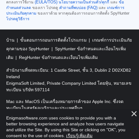
ตกลงการใช้งาน
(EULA/TOS)
นโยบายความเป็นส่วนตัว/คุกกี้
และ
ข้อ
กำหนดส่วนลด
ของเรา โปรดดู
คำถามที่พบบ่อย (FAQ)
และ
เกณฑ์การ
ประเมินภัยคุกคาม
ของเราด้วย หากคุณต้องการถอนการติดตั้ง SpyHunter
โปรดดูวิธีการ
บ้าน
ขั้นตอนการถอนการติดตั้งโปรแกรม
เกณฑ์การประเมินภัย
คุกคามของ SpyHunter
SpyHunter ข้อกำหนดและเงื่อนไขเพิ่ม
เติม
RegHunter ข้อกำหนดและเงื่อนไขเพิ่มเติม
สำนักงานที่จดทะเบียน: 1 Castle Street, ชั้น 3, Dublin 2 D02XD82
Ireland
EnigmaSoft Limited, Private Company Limited โดยหุ้น, หมายเลข
ทะเบียน บริษัท 597114
Mac และ MacOS เป็นเครื่องหมายการค้าของ Apple Inc. ซึ่งจด
ทะเบียนในสหรัฐอเมริกาและประเทศอื่นๆ
Enigmasoftware.com uses cookies to provide you with a
ลิขสิทธิ์ 2016-
2026
EnigmaSoft Ltd. สงวนลิขสิทธิ์
better browsing experience and analyze how users navigate
and utilize the Site. By using this Site or clicking on "OK", you
consent to the use of cookies.
เรียนรู้เพิ่มเติม