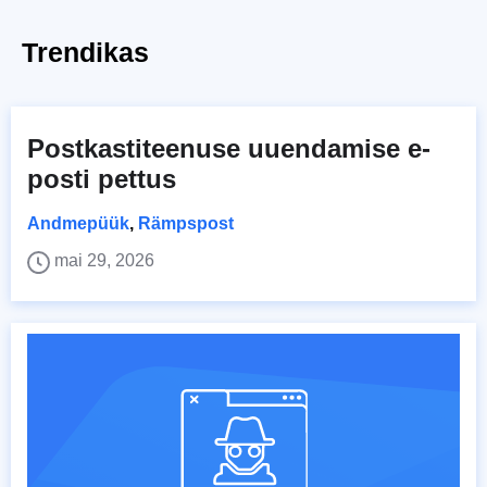
Trendikas
Postkastiteenuse uuendamise e-
posti pettus
Andmepüük
,
Rämpspost
mai 29, 2026