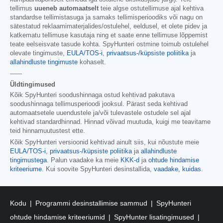
tellimus
uueneb automaatselt
teie algse ostutellimuse ajal kehtiva
standardse tellimistasuga ja samaks tellimisperioodiks või nagu on
sätestatud reklaamimaterjalides/ostulehel, eeldusel, et olete pidev ja
katkematu tellimuse kasutaja ning et saate enne tellimuse lõppemist
teate eelseisvate tasude kohta. SpyHunteri ostmine toimub ostulehel
olevate tingimuste,
EULA/TOS-i
,
privaatsus-/küpsiste poliitika
ja
allahindluste tingimuste
kohaselt.
------
Üldtingimused
Kõik SpyHunteri soodushinnaga ostud kehtivad pakutava
soodushinnaga tellimusperioodi jooksul. Pärast seda kehtivad
automaatsetele uuendustele ja/või tulevastele ostudele sel ajal
kehtivad standardhinnad. Hinnad võivad muutuda, kuigi me teavitame
teid hinnamuutustest ette.
Kõik SpyHunteri versioonid kehtivad ainult siis, kui nõustute meie
EULA/TOS-i
,
privaatsus-/küpsiste poliitika
ja
allahindluste
tingimustega
. Palun vaadake ka meie
KKK-d
ja
ohtude hindamise
kriteeriume
. Kui soovite SpyHunteri desinstallida,
vaadake, kuidas
.
Kodu
Programmi desinstallimise sammud
SpyHunteri
ohtude hindamise kriteeriumid
SpyHunter lisatingimused