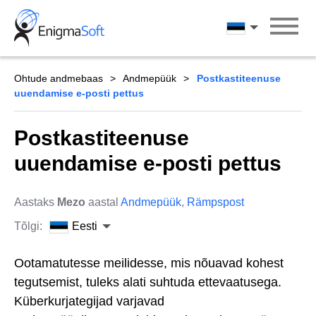
Skip
to
Eesti
content
Ohtude andmebaas
Andmepüük
Postkastiteenuse
uuendamise e-posti pettus
Postkastiteenuse
uuendamise e-posti pettus
Aastaks
Mezo
aastal
Andmepüük
,
Rämpspost
Tõlgi:
Eesti
Ootamatutesse meilidesse, mis nõuavad kohest
tegutsemist, tuleks alati suhtuda ettevaatusega.
Küberkurjategijad varjavad