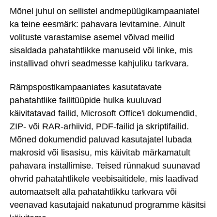
Mõnel juhul on sellistel andmepüügikampaaniatel
ka teine eesmärk: pahavara levitamine. Ainult
volituste varastamise asemel võivad meilid
sisaldada pahatahtlikke manuseid või linke, mis
installivad ohvri seadmesse kahjuliku tarkvara.
Rämpspostikampaaniates kasutatavate
pahatahtlike failitüüpide hulka kuuluvad
käivitatavad failid, Microsoft Office'i dokumendid,
ZIP- või RAR-arhiivid, PDF-failid ja skriptifailid.
Mõned dokumendid paluvad kasutajatel lubada
makrosid või lisasisu, mis käivitab märkamatult
pahavara installimise. Teised rünnakud suunavad
ohvrid pahatahtlikele veebisaitidele, mis laadivad
automaatselt alla pahatahtlikku tarkvara või
veenavad kasutajaid nakatunud programme käsitsi