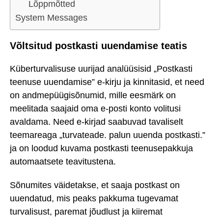
Lõppmõtted
System Messages
Võltsitud postkasti uuendamise teatis
Küberturvalisuse uurijad analüüsisid „Postkasti
teenuse uuendamise” e-kirju ja kinnitasid, et need
on andmepüügisõnumid, mille eesmärk on
meelitada saajaid oma e-posti konto volitusi
avaldama. Need e-kirjad saabuvad tavaliselt
teemareaga „turvateade. palun uuenda postkasti.”
ja on loodud kuvama postkasti teenusepakkuja
automaatsete teavitustena.
Sõnumites väidetakse, et saaja postkast on
uuendatud, mis peaks pakkuma tugevamat
turvalisust, paremat jõudlust ja kiiremat