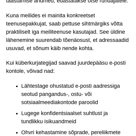
taastamise andmed, edastatakse otse ründajatele.
Kuna meilides ei mainita konkreetset
teenusepakkujat, saab pettuse sihtmärgiks võtta
praktiliselt iga meiliteenuse kasutajad. See üldine
lähenemine suurendab tõenäosust, et adressaadid
usuvad, et sõnum käib nende kohta.
Kui küberkurjategijad saavad juurdepääsu e-posti
kontole, võivad nad:
Lähtestage ohustatud e-posti aadressiga
seotud pangandus-, ostu- või
sotsiaalmeediakontode paroolid
Lugege konfidentsiaalset suhtlust ja
tundlikku isikuandmeid
Ohvri kehastamine sõprade, pereliikmete