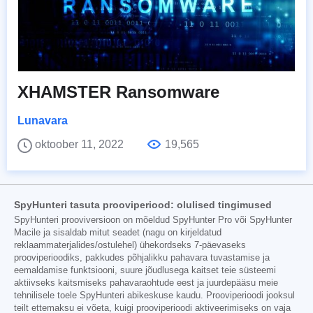
XHAMSTER Ransomware
Lunavara
oktoober 11, 2022
19,565
SpyHunteri tasuta prooviperiood: olulised tingimused
SpyHunteri prooviversioon on mõeldud SpyHunter Pro või SpyHunter
Macile ja sisaldab mitut seadet (nagu on kirjeldatud
reklaammaterjalides/ostulehel) ühekordseks 7-päevaseks
prooviperioodiks, pakkudes põhjalikku pahavara tuvastamise ja
eemaldamise funktsiooni, suure jõudlusega kaitset teie süsteemi
aktiivseks kaitsmiseks pahavaraohtude eest ja juurdepääsu meie
tehnilisele toele SpyHunteri abikeskuse kaudu. Prooviperioodi jooksul
teilt ettemaksu ei võeta, kuigi prooviperioodi aktiveerimiseks on vaja