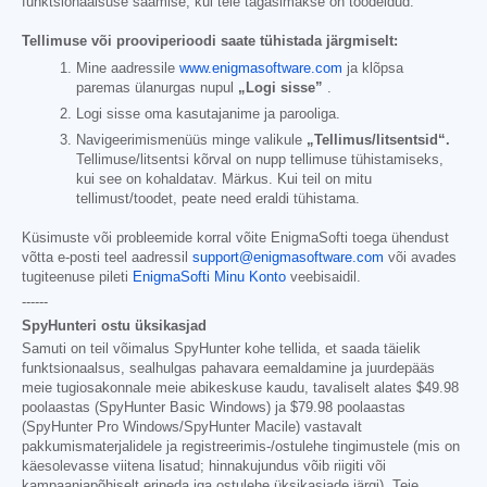
funktsionaalsuse saamise, kui teie tagasimakse on töödeldud.
Tellimuse või prooviperioodi saate tühistada järgmiselt:
Mine aadressile
www.enigmasoftware.com
ja klõpsa
paremas ülanurgas nupul
„Logi sisse”
.
Logi sisse oma kasutajanime ja parooliga.
Navigeerimismenüüs minge valikule
„Tellimus/litsentsid“.
Tellimuse/litsentsi kõrval on nupp tellimuse tühistamiseks,
kui see on kohaldatav. Märkus. Kui teil on mitu
tellimust/toodet, peate need eraldi tühistama.
Küsimuste või probleemide korral võite EnigmaSofti toega ühendust
võtta e-posti teel aadressil
support@enigmasoftware.com
või avades
tugiteenuse pileti
EnigmaSofti Minu Konto
veebisaidil.
------
SpyHunteri ostu üksikasjad
Samuti on teil võimalus SpyHunter kohe tellida, et saada täielik
funktsionaalsus, sealhulgas pahavara eemaldamine ja juurdepääs
meie tugiosakonnale meie abikeskuse kaudu, tavaliselt alates
$49.98
poolaastas (SpyHunter Basic Windows) ja
$79.98
poolaastas
(SpyHunter Pro Windows/SpyHunter Macile) vastavalt
pakkumismaterjalidele ja registreerimis-/ostulehe tingimustele (mis on
käesolevasse viitena lisatud; hinnakujundus võib riigiti või
kampaaniapõhiselt erineda iga ostulehe üksikasjade järgi). Teie