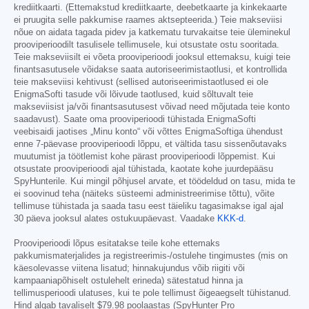
krediitkaarti. (Ettemakstud krediitkaarte, deebetkaarte ja kinkekaarte
ei pruugita selle pakkumise raames aktsepteerida.) Teie makseviisi
nõue on aidata tagada pidev ja katkematu turvakaitse teie üleminekul
prooviperioodilt tasulisele tellimusele, kui otsustate ostu sooritada.
Teie makseviisilt ei võeta prooviperioodi jooksul ettemaksu, kuigi teie
finantsasutusele võidakse saata autoriseerimistaotlusi, et kontrollida
teie makseviisi kehtivust (sellised autoriseerimistaotlused ei ole
EnigmaSofti tasude või lõivude taotlused, kuid sõltuvalt teie
makseviisist ja/või finantsasutusest võivad need mõjutada teie konto
saadavust). Saate oma prooviperioodi tühistada EnigmaSofti
veebisaidi jaotises „Minu konto“ või võttes EnigmaSoftiga ühendust
enne 7-päevase prooviperioodi lõppu, et vältida tasu sissenõutavaks
muutumist ja töötlemist kohe pärast prooviperioodi lõppemist. Kui
otsustate prooviperioodi ajal tühistada, kaotate kohe juurdepääsu
SpyHunterile. Kui mingil põhjusel arvate, et töödeldud on tasu, mida te
ei soovinud teha (näiteks süsteemi administreerimise tõttu), võite
tellimuse tühistada ja saada tasu eest täieliku tagasimakse igal ajal
30 päeva jooksul alates ostukuupäevast. Vaadake
KKK-d
.
Prooviperioodi lõpus esitatakse teile kohe ettemaks
pakkumismaterjalides ja registreerimis-/ostulehe tingimustes (mis on
käesolevasse viitena lisatud; hinnakujundus võib riigiti või
kampaaniapõhiselt ostulehelt erineda) sätestatud hinna ja
tellimusperioodi ulatuses, kui te pole tellimust õigeaegselt tühistanud.
Hind algab tavaliselt
$79.98
poolaastas (SpyHunter Pro