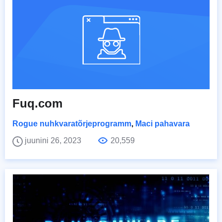
Fuq.com
Rogue nuhkvaratõrjeprogramm
,
Maci pahavara
juunini 26, 2023
20,559