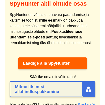
SpyHunter abil ohtude osas
SpyHunter on võimas pahavara parandamise ja
kaitsmise tööriist, mille eesmärk on pakkuda
kasutajatele süsteemi põhjalikku turbeanalüüsi,
mitmesuguste ohtude (nt
Postkastiteenuse
uuendamise e-posti pettus
) tuvastamist ja
eemaldamist ning üks-ühele tehnilise toe teenust.
Laadige alla SpyHunter
Säästke oma ettevõtte raha!
Mitme litsentsi
allahindluspakkumine
Kas pole teie OS?
Laadige alla versioonide
Windows®