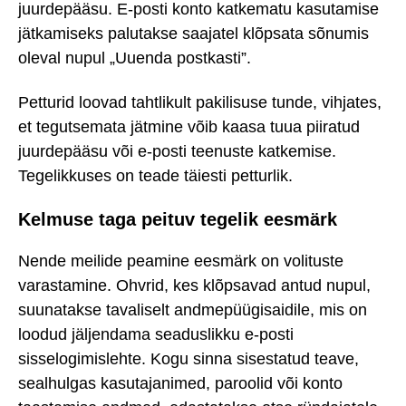
juurdepääsu. E-posti konto katkematu kasutamise
jätkamiseks palutakse saajatel klõpsata sõnumis
oleval nupul „Uuenda postkasti”.
Petturid loovad tahtlikult pakilisuse tunde, vihjates,
et tegutsemata jätmine võib kaasa tuua piiratud
juurdepääsu või e-posti teenuste katkemise.
Tegelikkuses on teade täiesti petturlik.
Kelmuse taga peituv tegelik eesmärk
Nende meilide peamine eesmärk on volituste
varastamine. Ohvrid, kes klõpsavad antud nupul,
suunatakse tavaliselt andmepüügisaidile, mis on
loodud jäljendama seaduslikku e-posti
sisselogimislehte. Kogu sinna sisestatud teave,
sealhulgas kasutajanimed, paroolid või konto