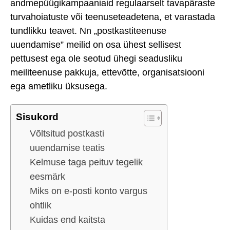
andmepüügikampaaniaid regulaarselt tavapäraste
turvahoiatuste või teenuseteadetena, et varastada
tundlikku teavet. Nn „postkastiteenuse
uuendamise” meilid on osa ühest sellisest
pettusest ega ole seotud ühegi seadusliku
meiliteenuse pakkuja, ettevõtte, organisatsiooni
ega ametliku üksusega.
Sisukord
Võltsitud postkasti
uuendamise teatis
Kelmuse taga peituv tegelik
eesmärk
Miks on e-posti konto vargus
ohtlik
Kuidas end kaitsta