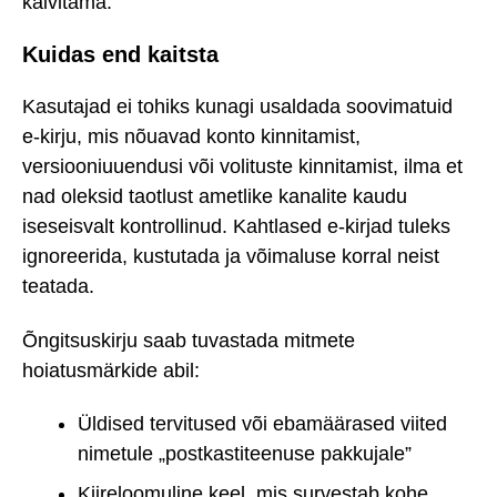
käivitama.
Kuidas end kaitsta
Kasutajad ei tohiks kunagi usaldada soovimatuid
e-kirju, mis nõuavad konto kinnitamist,
versiooniuuendusi või volituste kinnitamist, ilma et
nad oleksid taotlust ametlike kanalite kaudu
iseseisvalt kontrollinud. Kahtlased e-kirjad tuleks
ignoreerida, kustutada ja võimaluse korral neist
teatada.
Õngitsuskirju saab tuvastada mitmete
hoiatusmärkide abil:
Üldised tervitused või ebamäärased viited
nimetule „postkastiteenuse pakkujale”
Kiireloomuline keel, mis survestab kohe