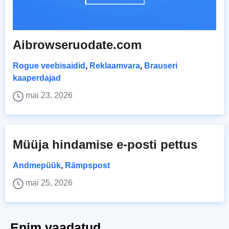
Aibrowseruodate.com
Rogue veebisaidid
,
Reklaamvara
,
Brauseri
kaaperdajad
mai 23, 2026
Müüja hindamise e-posti pettus
Andmepüük
,
Rämpspost
mai 25, 2026
Enim vaadatud