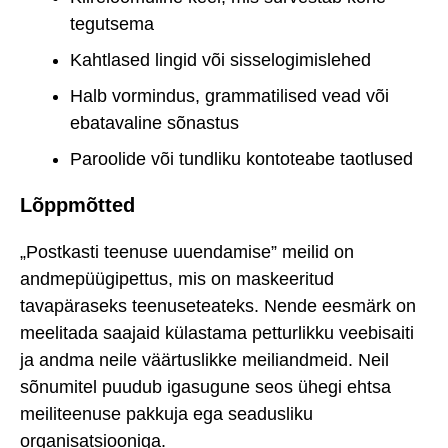
tegutsema
Kahtlased lingid või sisselogimislehed
Halb vormindus, grammatilised vead või
ebatavaline sõnastus
Paroolide või tundliku kontoteabe taotlused
Lõppmõtted
„Postkasti teenuse uuendamise” meilid on
andmepüügipettus, mis on maskeeritud
tavapäraseks teenuseteateks. Nende eesmärk on
meelitada saajaid külastama petturlikku veebisaiti
ja andma neile väärtuslikke meiliandmeid. Neil
sõnumitel puudub igasugune seos ühegi ehtsa
meiliteenuse pakkuja ega seadusliku
organisatsiooniga.