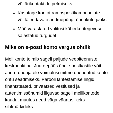
või ärikontaktide petmiseks
Kasutage kontot rämpspostikampaaniate
või täiendavate andmepüügirünnakute jaoks
Müü varastatud volitusi küberkuritegevuse
salastatud turgudel
Miks on e-posti konto vargus ohtlik
Meilikonto toimib sageli paljude veebiteenuste
keskpunktina. Juurdepääs ühele postkastile võib
anda ründajatele võimalusi mitme ühendatud konto
ohtu seadmiseks. Parooli lähtestamise lingid,
finantsteated, privaatsed vestlused ja
autentimissõnumid liiguvad sageli meilikontode
kaudu, muutes need väga väärtuslikeks
sihtmärkideks.