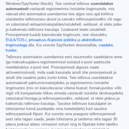
Windows/SpyHunter Macile). Teie ostetud tellimus
uuendatakse
automaatselt
vastavalt registreerimis-/ostulehe tingimustele, mis
näevad ette automaatse uuendamise teie algse ostu ajal kehtiva
standardse tellimustasu alusel ja samaks tellimusperioodiks või nagu
on sätestatud reklaamimaterjalides/ostulehelt, eeldusel, et olete pidev
ja katkematu tellimuse kasutaja. Lisateavet leiate ostulehelt.
Prooviperiood kuulub käesolevate tingimuste, teie nõusoleku
EULA/TOS-i,
privaatsus-/küpsiste poliitika
ja
allahindluste
tingimustega
alla. Kui soovite SpyHunteri desinstallida,
vaadake,
kuidas
.
Tellimuse automaatse uuendamise eest tasumiseks saadetakse enne
iga maksekuupäeva registreerimisel esitatud e-posti aadressile
meeldetuletus e-posti teel. Prooviperioodi alguses saate
aktiveerimiskoodi, mida saab kasutada ainult ühe prooviperioodi ja
ainult ühe seadme jaoks konto kohta. Teie tellimus uuendatakse
automaatselt pakkumismaterjalides ja registreerimis-/ostulehe
tingimustes (mis on käesolevasse viitena lisatud; hinnakujundus võib
riigiti või kampaaniate lõikes erineda vastavalt ostulehe üksikasjadele)
sätestatud hinnaga ja tellimusperioodiks, eeldusel, et olete pideva ja
katkematu tellimuse kasutaja. Tasulise tellimuse kasutajatel on
tühistamise korral juurdepääs oma tootele(dele) kuni tasulise
tellimusperioodi lõpuni. Kui soovite oma praeguse tellimusperioodi
eest raha tagasi saada, peate tühistama ja taotlema raha tagasi 30
päeva jooksul alates viimasest ostust ning te lõpetate kohe täieliku