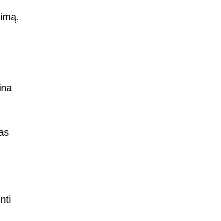
nimą.
ina
tas
nti