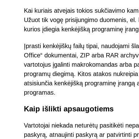
Kai kuriais atvejais tokios sukčiavimo kamp
Užuot tik vogę prisijungimo duomenis, el. 
kurios įdiegia kenkėjišką programinę įrang
Įprasti kenkėjiškų failų tipai, naudojami š
Office“ dokumentai, ZIP arba RAR archyvai
vartotojus įgalinti makrokomandas arba pap
programų diegimą. Kitos atakos nukreipia 
atsisiunčia kenkėjišką programinę įrangą a
programas.
Kaip išlikti apsaugotiems
Vartotojai niekada neturėtų pasitikėti nepa
paskyrą, atnaujinti paskyrą ar patvirtinti 