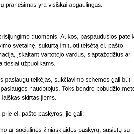
ųjų pranešimas yra visiškai apgaulingas.
ti prisijungimo duomenis. Aukos, paspaudusios patei
mo svetainę, sukurtą imituoti teisėtą el. pašto
macija, įskaitant vartotojo vardus, slaptažodžius ar
tiesiai užpuolikams.
s paslaugų teikėjas, sukčiavimo schemos gali būti
što paslaugos naudotojus. Toks bendro pobūdžio me
 laiškas skirtas jiems.
 prie el. pašto paskyros, jie gali:
imo ar socialinės žiniasklaidos paskyrų, susietų su