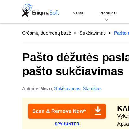
Skip
to
Namai
Produktai
content
Grėsmių duomenų bazė
Sukčiavimas
Pašto 
Pašto dėžutės pasla
pašto sukčiavimas
Autorius
Mezo
,
Sukčiavimas
,
Šlamštas
KA
Scan & Remove Now*
Vykd
Apsau
SPYHUNTER