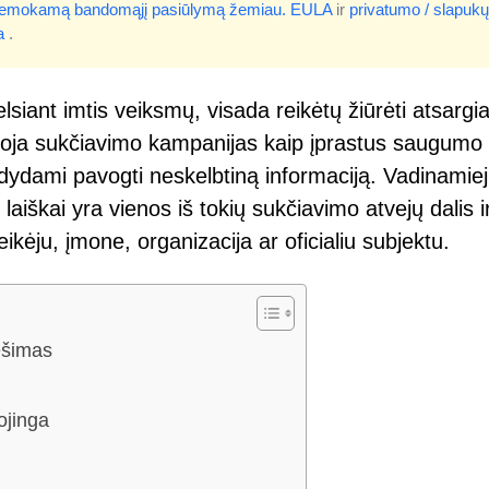
 nemokamą bandomąjį pasiūlymą žemiau.
EULA
ir
privatumo / slapukų
a
.
elsiant imtis veiksmų, visada reikėtų žiūrėti atsargia
askuoja sukčiavimo kampanijas kaip įprastus saugumo
ydami pavogti neskelbtiną informaciją. Vadinamiej
aiškai yra vienos iš tokių sukčiavimo atvejų dalis i
eikėju, įmone, organizacija ar oficialiu subjektu.
ešimas
ojinga