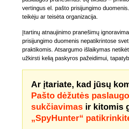
vertingus el. pašto prisijungimo duomenis. 
teikėju ar teisėta organizacija.
Įtartinų atnaujinimo pranešimų ignoravim
prisijungimo duomenis nepatikrintose sve
praktikomis. Atsargumo išlaikymas netikėtų
užkirsti kelią paskyros pažeidimui, tapaty
Ar įtariate, kad jūsų ko
Pašto dėžutės paslaugos
sukčiavimas
ir kitomis
„SpyHunter“ patikrinkit