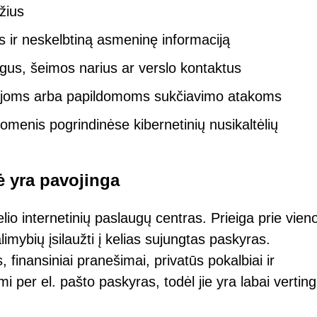
žius
s ir neskelbtiną asmeninę informaciją
us, šeimos narius ar verslo kontaktus
ijoms arba papildomoms sukčiavimo atakoms
omenis pogrindinėse kibernetinių nusikaltėlių
ė yra pavojinga
lio internetinių paslaugų centras. Prieiga prie vien
imybių įsilaužti į kelias sujungtas paskyras.
finansiniai pranešimai, privatūs pokalbiai ir
 per el. pašto paskyras, todėl jie yra labai verting