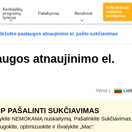
Kelių licencijų
Kenkėjiškų
nuolaidos
programų
Palaikymas
Bendrovė
pasiūlymas
tyrimas
dėžutės paslaugos atnaujinimo el. pašto sukčiavimas
ugos atnaujinimo el.
Versti į:
Liet
IP PAŠALINTI SUKČIAVIMAS
ykite NEMOKAMĄ nuskaitymą. Pašalinkite Sukčiavimas
gokite, optimizuokite ir išvalykite „Mac“.