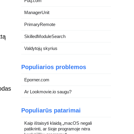
Fuq.com
ManagerUnit
PrimaryRemote
ktą
SkilledModuleSearch
Valdytojų skyrius
Populiarios problemos
Eporner.com
todas
Ar Lookmovie.io saugu?
Populiarūs patarimai
Kaip ištaisyti klaidą „macOS negali
patikrinti, ar šioje programoje nėra