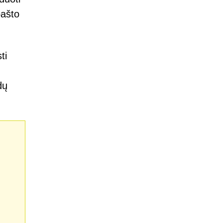
pašto
ti
dų