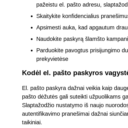
pažeistu el. pašto adresu, slaptažod
Skaitykite konfidencialius pranešimu
Apsimesti auka, kad apgautum draug
Naudokite paskyrą šlamšto kampan
Parduokite pavogtus prisijungimo du
prekyvietėse
Kodėl el. pašto paskyros vagyst
El. pašto paskyra dažnai veikia kaip dauge
pašto dėžutės gali suteikti užpuolikams gal
Slaptažodžio nustatymo iš naujo nuorodos, 
autentifikavimo pranešimai dažnai siunčiami
taikiniai.