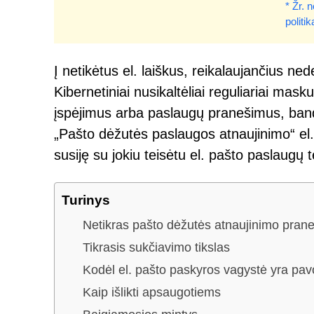
* Žr.
politik
Į netikėtus el. laiškus, reikalaujančius ned
Kibernetiniai nusikaltėliai reguliariai m
įspėjimus arba paslaugų pranešimus, band
„Pašto dėžutės paslaugos atnaujinimo“ el. l
susiję su jokiu teisėtu el. pašto paslaugų t
Turinys
Netikras pašto dėžutės atnaujinimo pran
Tikrasis sukčiavimo tikslas
Kodėl el. pašto paskyros vagystė yra pav
Kaip išlikti apsaugotiems