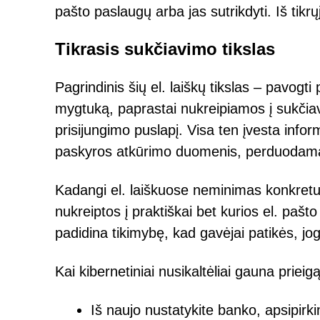
pašto paslaugų arba jas sutrikdyti. Iš tikr
Tikrasis sukčiavimo tikslas
Pagrindinis šių el. laiškų tikslas – pavog
mygtuką, paprastai nukreipiamos į sukčiavi
prisijungimo puslapį. Visa ten įvesta infor
paskyros atkūrimo duomenis, perduodama 
Kadangi el. laiškuose neminimas konkretu
nukreiptos į praktiškai bet kurios el. pa
padidina tikimybę, kad gavėjai patikės, jog
Kai kibernetiniai nusikaltėliai gauna prieigą
Iš naujo nustatykite banko, apsipirk