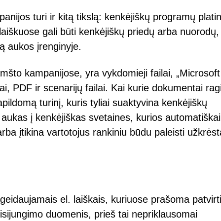
anijos turi ir kitą tikslą: kenkėjiškų programų plati
laiškuose gali būti kenkėjiškų priedų arba nuorodų,
ą aukos įrenginyje.
lamšto kampanijose, yra vykdomieji failai, „Microsoft
, PDF ir scenarijų failai. Kai kurie dokumentai rag
ildomą turinį, kuris tyliai suaktyvina kenkėjiškų
aukas į kenkėjiškas svetaines, kurios automatiškai
rba įtikina vartotojus rankiniu būdu paleisti užkrės
geidaujamais el. laiškais, kuriuose prašoma patvirti
prisijungimo duomenis, prieš tai nepriklausomai