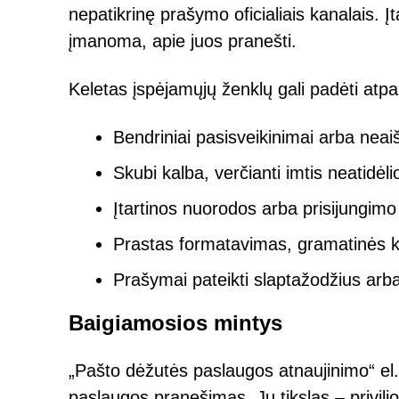
nepatikrinę prašymo oficialiais kanalais. Įtar
įmanoma, apie juos pranešti.
Keletas įspėjamųjų ženklų gali padėti atpaž
Bendriniai pasisveikinimai arba neai
Skubi kalba, verčianti imtis neatidėl
Įtartinos nuorodos arba prisijungimo
Prastas formatavimas, gramatinės k
Prašymai pateikti slaptažodžius arb
Baigiamosios mintys
„Pašto dėžutės paslaugos atnaujinimo“ el.
paslaugos pranešimas. Jų tikslas – privilio