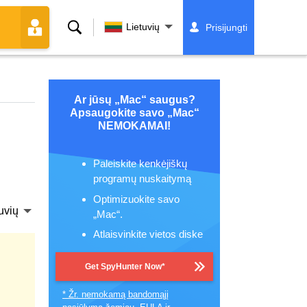
Paieška
Lietuvių
Prisijungti
Ar jūsų „Mac“ saugus?
Apsaugokite savo „Mac“
NEMOKAMAI!
Paleiskite kenkėjiškų
programų nuskaitymą
Optimizuokite savo
uvių
„Mac“.
Atlaisvinkite vietos diske
Get SpyHunter Now*
.
* Žr. nemokamą bandomąjį