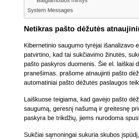
Baigiamosios mintys
System Messages
Netikras pašto dėžutės atnauji
Kibernetinio saugumo tyrėjai išanalizavo e
patvirtino, kad tai sukčiavimo žinutės, suk
pašto paskyros duomenis. Šie el. laiškai 
pranešimas. prašome atnaujinti pašto dėžut
automatiniai pašto dėžutės paslaugos teik
Laiškuose teigiama, kad gavėjo pašto dėžut
saugumą, geresnį našumą ir greitesnę prie
paskyra be trikdžių, jiems nurodoma spuste
Sukčiai sąmoningai sukuria skubos įspūdį, 