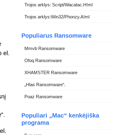
Trojos arklys: Script/Wacatac.H!ml
Trojos arklys:Win32/Phonzy.A!ml
Populiarus Ransomware
r
Mmvb Ransomware
 el.
Ofoq Ransomware
XHAMSTER Ransomware
„Hlas Ransomware“.
snį
Poaz Ransomware
“.
Populiari „Mac“ kenkėjiška
programa
el.