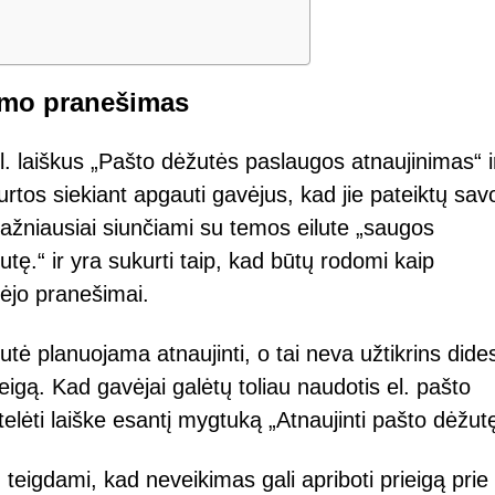
nimo pranešimas
l. laiškus „Pašto dėžutės paslaugos atnaujinimas“ i
urtos siekiant apgauti gavėjus, kad jie pateiktų savo
dažniausiai siunčiami su temos eilute „saugos
ę.“ ir yra sukurti taip, kad būtų rodomi kaip
ėjo pranešimai.
ė planuojama atnaujinti, o tai neva užtikrins dide
igą. Kad gavėjai galėtų toliau naudotis el. pašto
lėti laiške esantį mygtuką „Atnaujinti pašto dėžutę
teigdami, kad neveikimas gali apriboti prieigą prie 