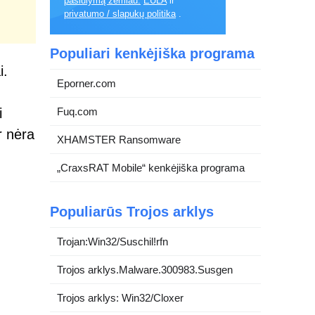
pasiūlymą žemiau.
EULA
ir
privatumo / slapukų politika
.
Populiari kenkėjiška programa
i.
Eporner.com
i
Fuq.com
r nėra
XHAMSTER Ransomware
„CraxsRAT Mobile“ kenkėjiška programa
Populiarūs Trojos arklys
Trojan:Win32/Suschil!rfn
Trojos arklys.Malware.300983.Susgen
Trojos arklys: Win32/Cloxer