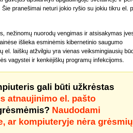
Šie pranešimai neturi jokio ryšio su jokiu tikru el. 
as, nežinomų nuorodų vengimas ir atsisakymas įves
tainėse išlieka esminėmis kibernetinio saugumo
 el. laiškų atžvilgiu yra vienas veiksmingiausių bū
bės vagystei ir kenkėjiškų programų infekcijoms.
mpiuteris gali būti užkrėstas
 atnaujinimo el. pašto
 grėsmėmis?
Naudodami
e, ar kompiuteryje nėra grėsmių