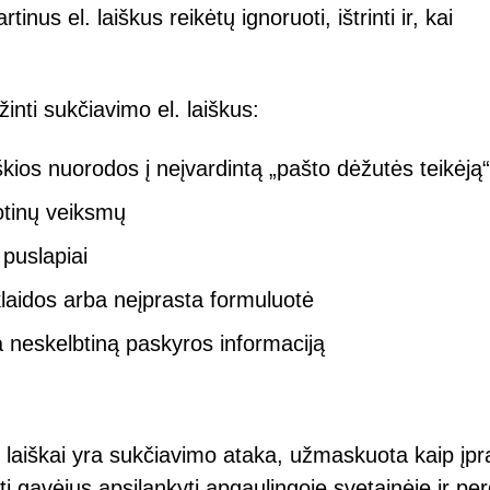
tinus el. laiškus reikėtų ignoruoti, ištrinti ir, kai
inti sukčiavimo el. laiškus:
škios nuorodos į neįvardintą „pašto dėžutės teikėją“
iotinų veiksmų
 puslapiai
laidos arba neįprasta formuluotė
a neskelbtiną paskyros informaciją
 laiškai yra sukčiavimo ataka, užmaskuota kaip įpr
ti gavėjus apsilankyti apgaulingoje svetainėje ir per