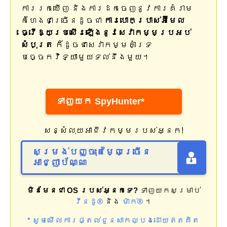
ការរកឃើញ និងការដកចេញនូវការគំរាម
កំហែងជាច្រើនដូចជា
ការបោកប្រាស់អ៊ីមែល
ធ្វើឱ្យប្រសើរឡើងនូវសេវាកម្មប្រអប់
សំបុត្រ
ក៏ដូចជាសេវាកម្មគាំទ្រ
បច្ចេកវិទ្យាមួយទល់នឹងមួយ។
ទាញយក SpyHunter*
សន្សំលុយអាជីវកម្មរបស់អ្នក!
សម្រង់បញ្ចុះតម្លៃច្រើន
អាជ្ញាប័ណ្ណ
មិនមែនជា OS របស់អ្នកទេ?
ទាញយកសម្រាប់
វីនដូ®
និង
ម៉ាក់®
។
* សូមមើលការផ្តល់ជូនសាកល្បងដោយឥតគិត