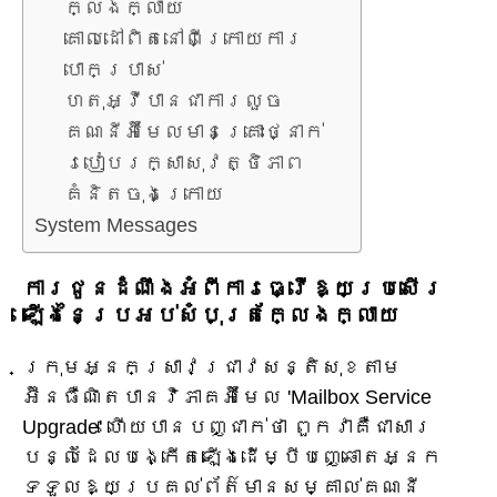
ក្លែងក្លាយ
គោលដៅពិតនៅពីក្រោយការ
បោកប្រាស់
ហេតុអ្វីបានជាការលួច
គណនីអ៊ីមែលមានគ្រោះថ្នាក់
របៀបរក្សាសុវត្ថិភាព
គំនិតចុងក្រោយ
System Messages
ការជូនដំណឹងអំពីការធ្វើឱ្យប្រសើរ
ឡើងនៃប្រអប់សំបុត្រក្លែងក្លាយ
ក្រុមអ្នកស្រាវជ្រាវសន្តិសុខតាម
អ៊ីនធឺណិតបានវិភាគអ៊ីមែល 'Mailbox Service
Upgrade' ហើយបានបញ្ជាក់ថា ពួកវាគឺជាសារ
បន្លំដែលបង្កើតឡើងដើម្បីបញ្ឆោតអ្នក
ទទួលឱ្យប្រគល់ព័ត៌មានសម្គាល់គណនី