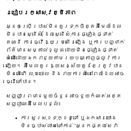
របៀបរក្សាសុវត្ថិភាព
អ្នកប្រើប្រាស់មិនគួរទុកចិត្តអ៊ីមែលដែល
មិនបានស្នើសុំ ដែលស្នើសុំការផ្ទៀងផ្ទាត់
គណនី ការធ្វើឱ្យប្រសើរឡើង ឬការបញ្ជាក់
ព័ត៌មានសម្គាល់ខ្លួន ដោយមិនផ្ទៀងផ្ទាត់
សំណើដោយឯករាជ្យតាមរយៈបណ្តាញផ្លូវការ
ឡើយ។ អ៊ីមែលគួរឱ្យសង្ស័យគួរតែត្រូវបាន
មិនអើពើ លុបចោល និងរាយការណ៍នៅពេលដែលអាច
ធ្វើទៅបាន។
សញ្ញាព្រមានមួយចំនួនអាចជួយកំណត់អត្ត
សញ្ញាណអ៊ីមែលបន្លំ៖
ការសួរសុខទុក្ខទូទៅ ឬឯកសារយោង
មិនច្បាស់លាស់ទៅកាន់ 'អ្នកផ្តល់សេវា