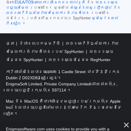
ចំពោះ
EULA/TOS
គោលការណ៍ឯកជនភាព/ខូគី
និង
លក្ខខណ្ឌ
បញ្ចុះតម្លៃ
របស់យើង។ សូមមើល
សំណួរដែលសួរញឹកញាប់
និង
លក្ខណៈវិនិច្ឆ័យវាយតម្លៃការគំរាមកំហែង
របស់យើង
ផងដែរ។ ប្រសិនបើអ្នកចង់លុប SpyHunter
សូមស្វែងយល់
ពីរបៀប
។
ផ្ទះ
ជំហានលុបកម្មវិធី
លក្ខណៈវិនិច្ឆ័យការវាយ
តម្លៃការគំរាមកំហែងរបស់ SpyHunter
លក្ខខណ្ឌ
បន្ថែម SpyHunter
លក្ខខណ្ឌបន្ថែម RegHunter
ការិយាល័យដែលបានចុះឈ្មោះ៖ 1 Castle Street ជាន់ទី 3 ទីក្រុង
Dublin 2 D02XD82 អៀរឡង់។
EnigmaSoft Limited, Private Company Limited ដោយភាគហ៊ុន,
លេខចុះបញ្ជីក្រុមហ៊ុន 597114 ។
Mac និង MacOS គឺជាពាណិជ្ជសញ្ញារបស់ក្រុមហ៊ុន Apple
Inc. ដែលបានចុះបញ្ជីនៅសហរដ្ឋអាមេរិក និងប្រទេសដទៃ
ទៀត។
រក្សាសិទ្ធិ 2016-
2026
។ EnigmaSoft Ltd. រក្សាសិទ្ធិ
Enigmasoftware.com uses cookies to provide you with a
គ្រប់យ៉ាង។