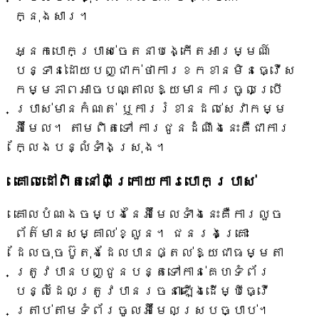
ក្នុងសារ។
អ្នកបោកប្រាស់ចេតនាបង្កើតអារម្មណ៍
បន្ទាន់ដោយបញ្ជាក់ថាការខកខានមិនធ្វើស
កម្មភាពអាចបណ្តាលឱ្យមានការចូលប្រើ
ប្រាស់មានកំណត់ ឬការរំខានដល់សេវាកម្ម
អ៊ីមែល។ តាមពិតទៅ ការជូនដំណឹងនេះគឺជាការ
ក្លែងបន្លំទាំងស្រុង។
គោលដៅពិតនៅពីក្រោយការបោកប្រាស់
គោលបំណងចម្បងនៃអ៊ីមែលទាំងនេះគឺការលួច
ព័ត៌មានសម្គាល់ខ្លួន។ ជនរងគ្រោះ
ដែលចុចប៊ូតុងដែលបានផ្តល់ឱ្យជាធម្មតា
ត្រូវបានបញ្ជូនបន្តទៅកាន់គេហទំព័រ
បន្លំដែលត្រូវបានរចនាឡើងដើម្បីធ្វើ
ត្រាប់តាមទំព័រចូលអ៊ីមែលស្របច្បាប់។