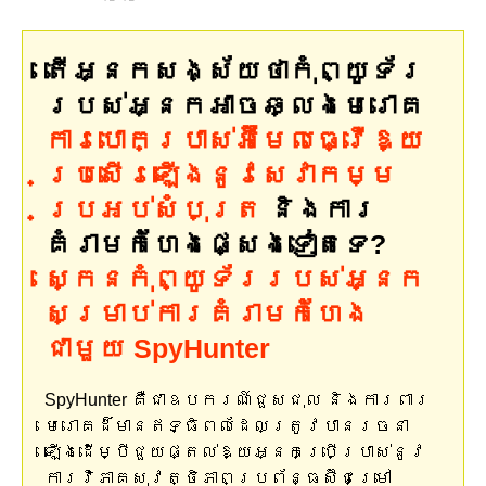
តើអ្នកសង្ស័យថាកុំព្យូទ័រ
របស់អ្នកអាចឆ្លងមេរោគ
ការបោកប្រាស់អ៊ីមែលធ្វើឱ្យ
ប្រសើរឡើងនូវសេវាកម្ម
ប្រអប់សំបុត្រ
និងការ
គំរាមកំហែងផ្សេងទៀតទេ?
ស្កេនកុំព្យូទ័ររបស់អ្នក
សម្រាប់ការគំរាមកំហែង
ជាមួយ SpyHunter
SpyHunter គឺជាឧបករណ៍ជួសជុល និងការពារ
មេរោគដ៏មានឥទ្ធិពលដែលត្រូវបានរចនា
ឡើងដើម្បីជួយផ្តល់ឱ្យអ្នកប្រើប្រាស់នូវ
ការវិភាគសុវត្ថិភាពប្រព័ន្ធស៊ីជម្រៅ