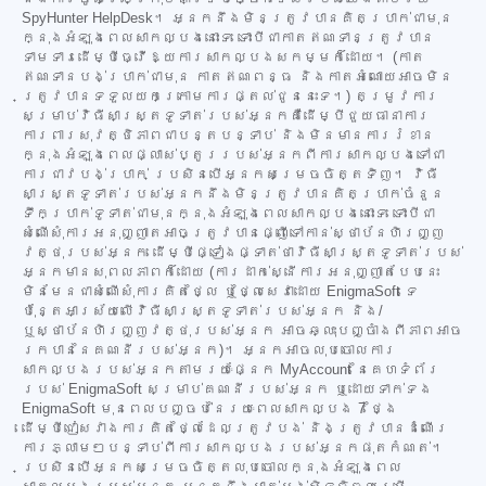
SpyHunter HelpDesk។ អ្នកនឹងមិនត្រូវបានគិតប្រាក់ជាមុន
ក្នុងអំឡុងពេលសាកល្បងនោះទេ ទោះបីជាកាតឥណទានត្រូវបាន
ទាមទារដើម្បីធ្វើឱ្យការសាកល្បងសកម្មក៏ដោយ។ (កាត
ឥណទានបង់ប្រាក់ជាមុន កាតឥណពន្ធ និងកាតអំណោយអាចមិន
ត្រូវបានទទួលយកក្រោមការផ្តល់ជូននេះទេ។) តម្រូវការ
សម្រាប់វិធីសាស្ត្រទូទាត់របស់អ្នកគឺដើម្បីជួយធានាការ
ការពារសុវត្ថិភាពជាបន្តបន្ទាប់ និងមិនមានការរំខាន
ក្នុងអំឡុងពេលផ្លាស់ប្តូររបស់អ្នកពីការសាកល្បងទៅជា
ការជាវបង់ប្រាក់ ប្រសិនបើអ្នកសម្រេចចិត្តទិញ។ វិធី
សាស្ត្រទូទាត់របស់អ្នកនឹងមិនត្រូវបានគិតប្រាក់ចំនួន
ទឹកប្រាក់ទូទាត់ជាមុនក្នុងអំឡុងពេលសាកល្បងនោះទេ ទោះបីជា
សំណើសុំការអនុញ្ញាតអាចត្រូវបានផ្ញើទៅកាន់ស្ថាប័នហិរញ្ញ
វត្ថុរបស់អ្នក ដើម្បីផ្ទៀងផ្ទាត់ថាវិធីសាស្ត្រទូទាត់របស់
អ្នកមានសុពលភាពក៏ដោយ (ការដាក់ស្នើការអនុញ្ញាតបែបនេះ
មិនមែនជាសំណើសុំការគិតថ្លៃ ឬថ្លៃសេវាដោយ EnigmaSoft ទេ
ប៉ុន្តែអាស្រ័យលើវិធីសាស្ត្រទូទាត់របស់អ្នក និង/
ឬស្ថាប័នហិរញ្ញវត្ថុរបស់អ្នក អាចឆ្លុះបញ្ចាំងពីភាពអាច
រកបាននៃគណនីរបស់អ្នក)។ អ្នកអាចលុបចោលការ
សាកល្បងរបស់អ្នកតាមរយៈផ្នែក MyAccount នៃគេហទំព័រ
របស់ EnigmaSoft សម្រាប់គណនីរបស់អ្នក ឬដោយទាក់ទង
EnigmaSoft មុនពេលបញ្ចប់នៃរយៈពេលសាកល្បង 7 ថ្ងៃ
ដើម្បីជៀសវាងការគិតថ្លៃដែលត្រូវបង់ និងត្រូវបានដំណើរ
ការភ្លាមៗបន្ទាប់ពីការសាកល្បងរបស់អ្នកផុតកំណត់។
ប្រសិនបើអ្នកសម្រេចចិត្តលុបចោលក្នុងអំឡុងពេល