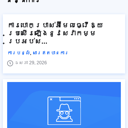
និន្នាការ
ការបោកប្រាស់អ៊ីមែលធ្វើឱ្យ
ប្រសើរឡើងនូវសេវាកម្ម
ប្រអប់ស...
ការបន្លំ
,
សារឥតបានការ
ឧសភា 29, 2026