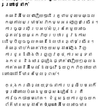
គ្រោះថ្នាក់
គណនីអ៊ីមែលជារឿយៗដើរតួជាមជ្ឈមណ្ឌល
កណ្តាលសម្រាប់សេវាកម្មអនឡាញជាច្រើន។
ការចូលប្រើប្រអប់សំបុត្រតែមួយអាច
ផ្តល់ឱ្យអ្នកវាយប្រហារនូវឱកាស
ដើម្បីលួចចូលគណនីដែលបានភ្ជាប់ច្រើន។
តំណភ្ជាប់កំណត់ពាក្យសម្ងាត់ឡើងវិញ
ការជូនដំណឹងហិរញ្ញវត្ថុ ការសន្ទនា
ឯកជន និងសារផ្ទៀងផ្ទាត់ជារឿយៗឆ្លង
កាត់គណនីអ៊ីមែល ដែលធ្វើឱ្យពួកវាក្លាយជា
គោលដៅដ៏មានតម្លៃខ្ពស់។
ក្នុងករណីខ្លះ យុទ្ធនាការបន្លំបែបនេះក៏
បម្រើគោលបំណងមួយផ្សេងទៀតដែរ គឺ
ការចែកចាយមេរោគ។ ជំនួសឱ្យការលួចយក
ព័ត៌មានសម្ងាត់តែប៉ុណ្ណោះ អ៊ីមែលអាចមាន