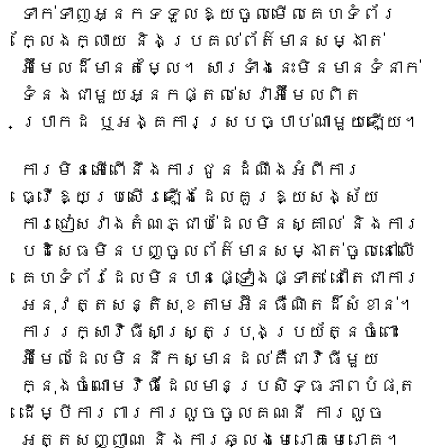
ទាក់ទាញអ្នកទទួលឱ្យចូលមើលគេហទំព័រ
ក្លែងក្លាយ និងប្រគល់ព័ត៌មានសម្ងាត់
អ៊ីមែលដ៏មានតម្លៃ។ សារទាំងនេះមិនមានទំនាក់
ទំនងជាមួយអ្នកផ្តល់សេវាអ៊ីមែលពិត
ប្រាកដ ឬអង្គការស្របច្បាប់ណាមួយឡើយ។
ការមិនអើពើនឹងការជូនដំណឹងអំពីការ
ធ្វើឱ្យប្រសើរឡើងដែលគួរឱ្យសង្ស័យ
ការជៀសវាងតំណភ្ជាប់ដែលមិនស្គាល់ និងការ
បដិសេធមិនបញ្ចូលព័ត៌មានសម្ងាត់ចូលនៅលើ
គេហទំព័រដែលមិនបានផ្ទៀងផ្ទាត់ នៅតែជាការ
អនុវត្តសន្តិសុខតាមអ៊ីនធឺណិតដ៏សំខាន់។
ការរក្សាវិធីសាស្រ្តប្រុងប្រយ័ត្នចំពោះ
អ៊ីមែលដែលមិននឹកស្មានដល់គឺជាវិធីមួយ
ក្នុងចំណោមវិធីដែលមានប្រសិទ្ធភាពបំផុត
ដើម្បីការពារការលួចចូលគណនី ការលួច
អត្តសញ្ញាណ និងការឆ្លងមេរោគមេរោគ។