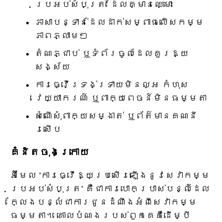
ប្រអប់សំបុត្រ' ដែលគ្មានឈ្មោះ
ភាសាបន្ទាន់ដែលដាក់សម្ពាធលើសកម្ម
ភាពភ្លាមៗ
តំណភ្ជាប់ ឬទំព័រចូលដែលគួរឱ្យ
សង្ស័យ
ការធ្វើទ្រង់ទ្រាយមិនល្អ កំហុស
វេយ្យាករណ៍ ឬពាក្យពេចន៍មិនធម្មតា
សំណើសុំពាក្យសម្ងាត់ ឬព័ត៌មានគណនី
រសើប
គំនិតចុងក្រោយ
អ៊ីមែល 'ការធ្វើឱ្យប្រសើរឡើងនូវសេវាកម្ម
ប្រអប់សំបុត្រ' គឺជាការបោកប្រាស់បន្លំដែល
ក្លែងបន្លំជាការជូនដំណឹងអំពីសេវាកម្ម
ធម្មតា។ គោលបំណងរបស់ពួកគេគឺដើម្បី