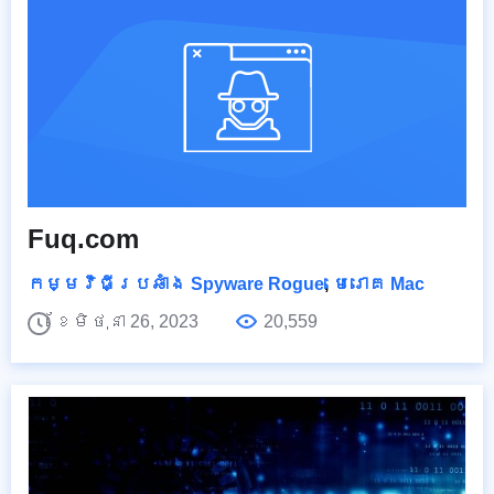
Fuq.com
កម្មវិធីប្រឆាំង Spyware Rogue
,
មេរោគ Mac
ខែមិថុនា 26, 2023
20,559