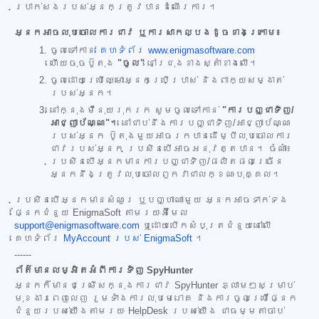
ប្រាក់សងរបស់អ្នកត្រូវបានដំណើរការ។
អ្នកអាចលុបចោលការជាវ ឬការសាកល្បងដូចខាងក្រោម៖
ចូលទៅកាន់
គេហទំព័រ www.enigmasoftware.com
ហើយចុចប៊ូតុង
"ចូល"
នៅជ្រុងខាងស្តាំខាងលើ។
ចូលដោយប្រើឈ្មោះអ្នកប្រើប្រាស់ និងពាក្យសម្ងាត់
របស់អ្នក។
នៅក្នុងម៉ឺនុយរុករក សូមចូលទៅកាន់
"ការបញ្ជាទិញ/
អាជ្ញាប័ណ្ណ"។
នៅជាប់នឹងការបញ្ជាទិញ/អាជ្ញាប័ណ្ណ
របស់អ្នក ប៊ូតុងមួយអាចរកបានដើម្បីលុបចោលការ
ជាវរបស់អ្នក ប្រសិនបើអាចអនុវត្តបាន។ ចំណាំ៖
ប្រសិនបើអ្នកមានការបញ្ជាទិញ/ផលិតផលច្រើន
អ្នកនឹងត្រូវលុបចោលពួកវាជាលក្ខណៈបុគ្គល។
ប្រសិនបើអ្នកមានសំណួរ ឬបញ្ហាណាមួយ អ្នកអាចទាក់ទង
ផ្នែកជំនួយ EnigmaSoft តាមរយៈអ៊ីមែល
support@enigmasoftware.com
ឬដោយបើកសំបុត្រជំនួយនៅលើ
គេហទំព័រ
MyAccount របស់ EnigmaSoft
។
------
ព័ត៌មានលម្អិតអំពីការទិញ SpyHunter
អ្នកក៏មានជម្រើសក្នុងការជាវ SpyHunter ភ្លាមៗសម្រាប់
មុខងារពេញលេញ រួមទាំងការលុបមេរោគ និងការចូលប្រើផ្នែក
ជំនួយរបស់យើងតាមរយៈ HelpDesk របស់យើង ជាធម្មតាចាប់