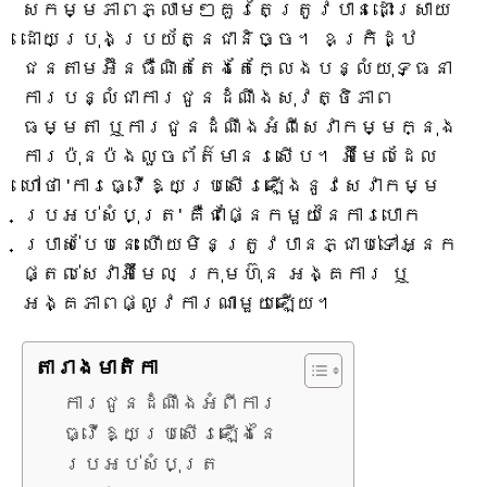
សកម្មភាពភ្លាមៗគួរតែត្រូវបានដោះស្រាយ
ដោយប្រុងប្រយ័ត្នជានិច្ច។ ឧក្រិដ្ឋ
ជនតាមអ៊ីនធឺណិតតែងតែក្លែងបន្លំយុទ្ធនា
ការបន្លំជាការជូនដំណឹងសុវត្ថិភាព
ធម្មតា ឬការជូនដំណឹងអំពីសេវាកម្មក្នុង
ការប៉ុនប៉ងលួចព័ត៌មានរសើប។ អ៊ីមែលដែល
ហៅថា 'ការធ្វើឱ្យប្រសើរឡើងនូវសេវាកម្ម
ប្រអប់សំបុត្រ' គឺជាផ្នែកមួយនៃការបោក
ប្រាស់បែបនេះ ហើយមិនត្រូវបានភ្ជាប់ទៅអ្នក
ផ្តល់សេវាអ៊ីមែល ក្រុមហ៊ុន អង្គការ ឬ
អង្គភាពផ្លូវការណាមួយឡើយ។
តារាង​មាតិកា
ការជូនដំណឹងអំពីការ
ធ្វើឱ្យប្រសើរឡើងនៃ
ប្រអប់សំបុត្រ