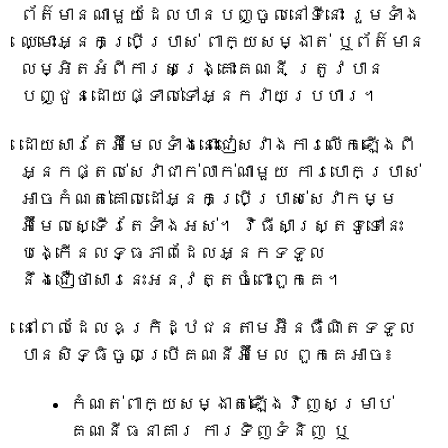
ព័ត៌មានណាមួយដែលបានបញ្ចូលនៅទីនោះ រួមទាំង
ឈ្មោះអ្នកប្រើប្រាស់ ពាក្យសម្ងាត់ ឬព័ត៌មាន
លម្អិតអំពីការសង្គ្រោះគណនី ត្រូវបាន
បញ្ជូនដោយផ្ទាល់ទៅអ្នកវាយប្រហារ។
ដោយសារតែអ៊ីមែលទាំងនោះជៀសវាងការលើកឡើងពី
អ្នកផ្តល់សេវាជាក់លាក់ណាមួយ ការបោកប្រាស់
អាចកំណត់គោលដៅអ្នកប្រើប្រាស់សេវាកម្ម
អ៊ីមែលស្ទើរតែទាំងអស់។ វិធីសាស្រ្តទូទៅនេះ
បង្កើនលទ្ធភាពដែលអ្នកទទួល
នឹងជឿថាសារនេះអនុវត្តចំពោះពួកគេ។
នៅពេលដែលឧក្រិដ្ឋជនតាមអ៊ីនធឺណិតទទួល
បានសិទ្ធិចូលប្រើគណនីអ៊ីមែល ពួកគេអាច៖
កំណត់ពាក្យសម្ងាត់ឡើងវិញសម្រាប់
គណនីធនាគារ ការទិញទំនិញ ឬ