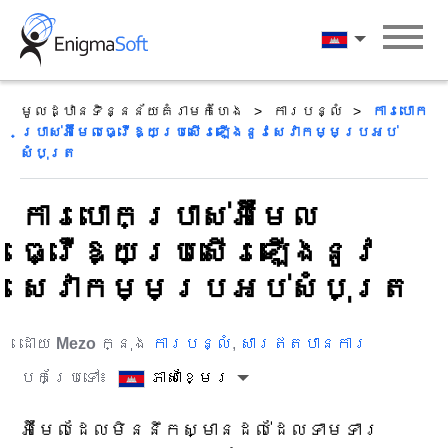
Skip
to
ភាសាខ្មែរ
content
មូលដ្ឋានទិន្នន័យគំរាមកំហែង
ការបន្លំ
ការបោក
ប្រាស់អ៊ីមែលធ្វើឱ្យប្រសើរឡើងនូវសេវាកម្មប្រអប់
សំបុត្រ
ការបោកប្រាស់អ៊ីមែល
ធ្វើឱ្យប្រសើរឡើងនូវ
សេវាកម្មប្រអប់សំបុត្រ
ដោយ
Mezo
ក្នុង
ការបន្លំ
,
សារឥតបានការ
បកប្រែទៅ៖
ភាសាខ្មែរ
អ៊ីមែលដែលមិននឹកស្មានដល់ដែលទាមទារ