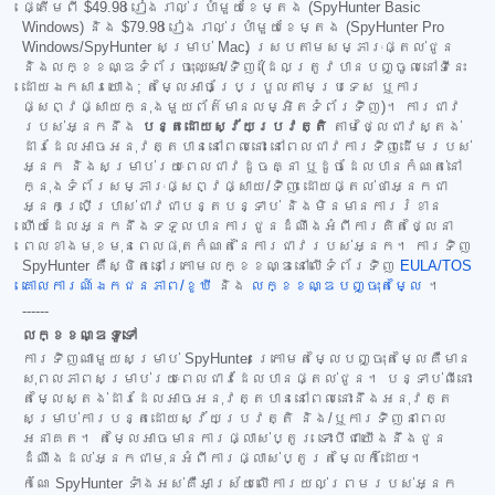
ផ្តើមពី
$49.98
រៀងរាល់ប្រាំមួយខែម្តង (SpyHunter Basic
Windows) និង
$79.98
រៀងរាល់ប្រាំមួយខែម្តង (SpyHunter Pro
Windows/SpyHunter សម្រាប់ Mac) ស្របតាមសម្ភារៈផ្តល់ជូន
និងលក្ខខណ្ឌទំព័រចុះឈ្មោះ/ទិញ (ដែលត្រូវបានបញ្ចូលនៅទីនេះ
ដោយឯកសារយោង; តម្លៃអាចប្រែប្រួលតាមប្រទេស ឬការ
ផ្សព្វផ្សាយក្នុងមួយព័ត៌មានលម្អិតទំព័រទិញ)។ ការជាវ
របស់អ្នកនឹង
បន្តដោយស្វ័យប្រវត្តិ
តាមថ្លៃជាវស្តង់
ដារដែលអាចអនុវត្តបាននៅពេលនោះ នៅពេលជាវការទិញដើមរបស់
អ្នក និងសម្រាប់រយៈពេលជាវដូចគ្នា ឬដូចដែលបានកំណត់នៅ
ក្នុងទំព័រសម្ភារៈផ្សព្វផ្សាយ/ទិញ ដោយផ្តល់ថាអ្នកជា
អ្នកប្រើប្រាស់ជាវជាបន្តបន្ទាប់ និងមិនមានការរំខាន
ហើយដែលអ្នកនឹងទទួលបានការជូនដំណឹងអំពីការគិតថ្លៃនា
ពេលខាងមុខមុនពេលផុតកំណត់នៃការជាវរបស់អ្នក។ ការទិញ
SpyHunter គឺស្ថិតនៅក្រោមលក្ខខណ្ឌនៅលើទំព័រទិញ
EULA/TOS
គោលការណ៍ឯកជនភាព/ខូឃី
និង
លក្ខខណ្ឌបញ្ចុះតម្លៃ
។
------
លក្ខខណ្ឌទូទៅ
ការទិញណាមួយសម្រាប់ SpyHunter ក្រោមតម្លៃបញ្ចុះតម្លៃគឺមាន
សុពលភាពសម្រាប់រយៈពេលជាវដែលបានផ្តល់ជូន។ បន្ទាប់ពីនោះ
តម្លៃស្តង់ដារដែលអាចអនុវត្តបាននៅពេលនោះនឹងអនុវត្ត
សម្រាប់ការបន្តដោយស្វ័យប្រវត្តិ និង/ឬការទិញនាពេល
អនាគត។ តម្លៃអាចមានការផ្លាស់ប្តូរ ទោះបីជាយើងនឹងជូន
ដំណឹងដល់អ្នកជាមុនអំពីការផ្លាស់ប្តូរតម្លៃក៏ដោយ។
កំណែ SpyHunter ទាំងអស់គឺអាស្រ័យលើការយល់ព្រមរបស់អ្នក