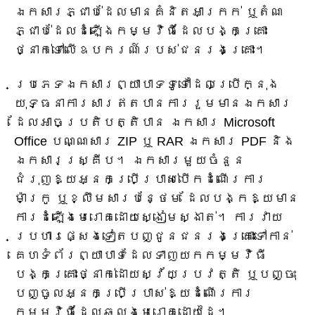
ឯកសារភ្ជាប់ដែលមានគំនិតអាក្រក់ ឬតំណ
ភ្ជាប់ដែលដំឡើងកម្មវិធីដែលបង្កគ្រោះ
ថ្នាក់ទៅលើឧបករណ៍របស់ជនរងគ្រោះ។
ប្រភេទឯកសារព្យាបាទទូទៅដែលប្រើក្នុង
យុទ្ធនាការសារឥតបានការរួមមានឯកសារ
ដែលអាចប្រតិបត្តិបាន ឯកសារ Microsoft
Office បណ្ណសារ ZIP ឬ RAR ឯកសារ PDF និង
ឯកសារស្គ្រីប។ ឯកសារមួយចំនួន
ជំរុញឱ្យអ្នកប្រើប្រាស់បើកដំណើរការ
ម៉ាក្រូ ឬខ្លឹមសារបន្ថែម ដែលបង្កឱ្យមាន
ការដំឡើងមេរោគដោយស្ងៀមស្ងាត់។ ការវាយ
ប្រហារផ្សេងទៀតបញ្ជូនជនរងគ្រោះទៅកាន់
គេហទំព័រព្យាបាទដែលទាញយកកម្មវិធី
បង្កគ្រោះថ្នាក់ដោយស្វ័យប្រវត្តិ ឬបញ្ចុះ
បញ្ចូលអ្នកប្រើប្រាស់ឱ្យដំណើរការ
កម្មវិធីដែលឆ្លងមេរោគដោយដៃ។