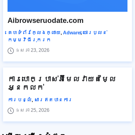
Aibrowseruodate.com
គេហទំព័រក្លែងក្លាយ
,
Adware
,
ចោរប្លន់
កម្មវិធីរុករក
ឧសភា 23, 2026
ការបោកប្រាស់អ៊ីមែលវាយតម្លៃ
អ្នកលក់
ការបន្លំ
,
សារឥតបានការ
ឧសភា 25, 2026