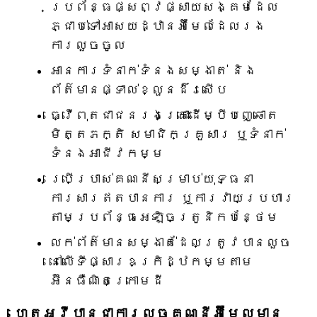
ប្រព័ន្ធផ្សព្វផ្សាយសង្គមដែល
ភ្ជាប់ទៅអាសយដ្ឋានអ៊ីមែលដែលរង
ការលួចចូល
អានការទំនាក់ទំនងសម្ងាត់ និង
ព័ត៌មានផ្ទាល់ខ្លួនដ៏រសើប
ធ្វើពុតជាជនរងគ្រោះដើម្បីបញ្ឆោត
មិត្តភក្តិ សមាជិកគ្រួសារ ឬទំនាក់
ទំនងអាជីវកម្ម
ប្រើប្រាស់គណនីសម្រាប់យុទ្ធនា
ការសារឥតបានការ ឬការវាយប្រហារ
តាមប្រព័ន្ធអេឡិចត្រូនិកបន្ថែម
លក់ព័ត៌មានសម្ងាត់ដែលត្រូវបានលួច
នៅលើទីផ្សារឧក្រិដ្ឋកម្មតាម
អ៊ីនធឺណិតក្រោមដី
ហេតុអ្វីបានជាការលួចគណនីអ៊ីមែលមាន