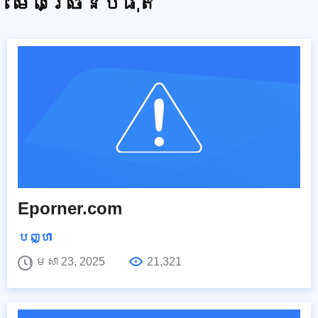
មើលច្រើនបំផុត
Eporner.com
បញ្ហា
មេសា 23, 2025
21,321