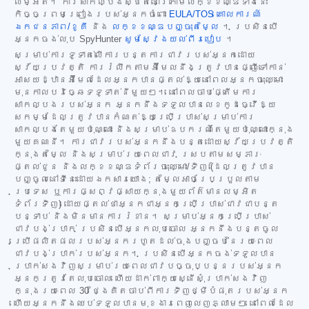
លម្អិត។ ការសាកល្បងស្ថិតនៅក្រោមលក្ខខណ្ឌទាំងនេះ
កិច្ចព្រមព្រៀងរបស់អ្នកចំពោះ
EULA/TOS
គោលការណ៍
ឯកជនភាព/ខូគី
និង
លក្ខខណ្ឌបញ្ចុះតម្លៃ
។ ប្រសិនបើ
អ្នកចង់លុប SpyHunter
សូមស្វែងយល់ពីរបៀប
។
សម្រាប់ការទូទាត់លើការបន្តការជាវរបស់អ្នកដោយ
ស្វ័យប្រវត្តិ ការរំលឹកតាមអ៊ីមែលនឹងត្រូវបានផ្ញើទៅកាន់
អាសយដ្ឋានអ៊ីមែលដែលអ្នកបានផ្តល់ឱ្យនៅពេលអ្នកចុះឈ្មោះ
មុនកាលបរិច្ឆេទទូទាត់នីមួយៗ។ នៅពេលចាប់ផ្តើមការ
សាកល្បងរបស់អ្នក អ្នកនឹងទទួលបានលេខកូដធ្វើឱ្យ
សកម្មដែលត្រូវបានកំណត់ឱ្យប្រើប្រាស់សម្រាប់ការ
សាកល្បងតែមួយប៉ុណ្ណោះ និងសម្រាប់ឧបករណ៍តែមួយប៉ុណ្ណោះក្នុង
មួយគណនី។ ការជាវរបស់អ្នកនឹងបន្តដោយស្វ័យប្រវត្តិ
ក្នុងតម្លៃ និងសម្រាប់រយៈពេលជាវ ស្របតាមសម្ភារៈ
ផ្តល់ជូន និងលក្ខខណ្ឌទំព័រចុះឈ្មោះ/ទិញ (ដែលត្រូវបាន
បញ្ចូលនៅទីនេះដោយឯកសារយោង; តម្លៃអាចប្រែប្រួលតាម
ប្រទេស ឬការផ្សព្វផ្សាយក្នុងមួយព័ត៌មានលម្អិត
ទំព័រទិញ) ដោយផ្តល់ថាអ្នកជាអ្នកប្រើប្រាស់ជាវជាបន្ត
បន្ទាប់ និងមិនមានការរំខាន។ សម្រាប់អ្នកប្រើប្រាស់
ជាវបង់ប្រាក់ ប្រសិនបើអ្នកលុបចោល អ្នកនឹងបន្តចូល
ប្រើផលិតផលរបស់អ្នករហូតដល់ចុងបញ្ចប់នៃរយៈពេល
ជាវបង់ប្រាក់របស់អ្នក។ ប្រសិនបើអ្នកចង់ទទួលបាន
ប្រាក់សងវិញសម្រាប់រយៈពេលជាវបច្ចុប្បន្នរបស់អ្នក
អ្នកត្រូវតែលុបចោល ហើយដាក់ពាក្យស្នើសុំប្រាក់សងវិញ
ក្នុងរយៈពេល 30 ថ្ងៃគិតចាប់ពីការទិញថ្មីបំផុតរបស់អ្នក
ហើយអ្នកនឹងឈប់ទទួលបានមុខងារពេញលេញភ្លាមៗ នៅពេលដែល