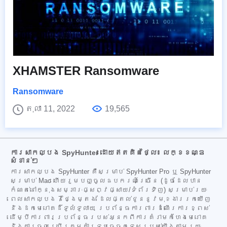
XHAMSTER Ransomware
Ransomware
តុលា 11, 2022
19,565
ការសាកល្បង SpyHunter ដោយឥតគិតថ្លៃ៖ លក្ខខណ្ឌ
សំខាន់ៗ
ការសាកល្បង SpyHunter គឺសម្រាប់ SpyHunter Pro ឬ SpyHunter
សម្រាប់ Mac ហើយរួមបញ្ចូលឧបករណ៍ច្រើន (ដូចដែលបាន
កំណត់នៅក្នុងសម្ភារៈផ្សព្វផ្សាយ/ទំព័រទិញ) សម្រាប់រយៈ
ពេលសាកល្បង 7 ថ្ងៃម្តង ដែលផ្តល់ជូននូវមុខងាររកឃើញ
និងដកមេរោគដ៏ទូលំទូលាយ ប្រព័ន្ធការពារដំណើរការខ្ពស់
ដើម្បីការពារប្រព័ន្ធរបស់អ្នកពីការគំរាមកំហែងមេរោគ
និងការចូលប្រើក្រុមគាំទ្របច្ចេកទេសរបស់យើងតាមរយៈ