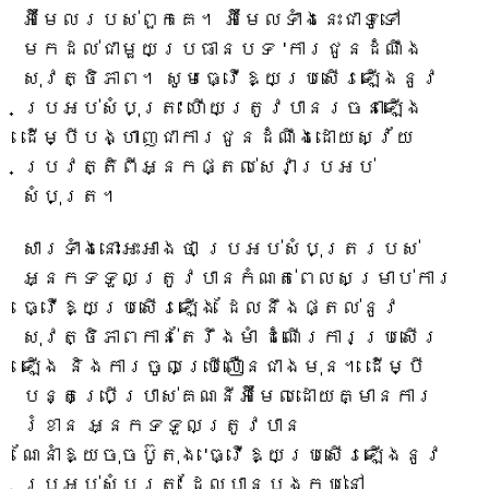
អ៊ីមែលរបស់ពួកគេ។ អ៊ីមែលទាំងនេះជាទូទៅ
មកដល់ជាមួយប្រធានបទ 'ការជូនដំណឹង
សុវត្ថិភាព។ សូមធ្វើឱ្យប្រសើរឡើងនូវ
ប្រអប់សំបុត្រ' ហើយត្រូវបានរចនាឡើង
ដើម្បីបង្ហាញជាការជូនដំណឹងដោយស្វ័យ
ប្រវត្តិពីអ្នកផ្តល់សេវាប្រអប់
សំបុត្រ។
សារទាំងនោះអះអាងថា ប្រអប់សំបុត្ររបស់
អ្នកទទួលត្រូវបានកំណត់ពេលសម្រាប់ការ
ធ្វើឱ្យប្រសើរឡើង ដែលនឹងផ្តល់នូវ
សុវត្ថិភាពកាន់តែរឹងមាំ ដំណើរការប្រសើរ
ឡើង និងការចូលប្រើលឿនជាងមុន។ ដើម្បី
បន្តប្រើប្រាស់គណនីអ៊ីមែលដោយគ្មានការ
រំខាន អ្នកទទួលត្រូវបាន
ណែនាំឱ្យចុចប៊ូតុង 'ធ្វើឱ្យប្រសើរឡើងនូវ
ប្រអប់សំបុត្រ' ដែលបានបង្កប់នៅ