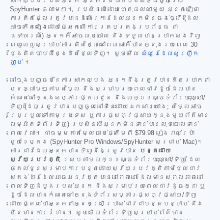
សាកល្បងរបស់អ្នក អ្នកនឹងបាត់បង់សិទ្ធិចូលប្រើ
SpyHunter ភ្លាមៗ។ ប្រសិនបើដោយហេតុផលណាមួយ អ្នកជឿថា
ការគិតថ្លៃត្រូវបានដំណើរការដែលអ្នកមិនចង់ធ្វើ (ដែល
អាចកើតឡើងដោយផ្អែកលើការគ្រប់គ្រងប្រព័ន្ធ ជា
ឧទាហរណ៍) អ្នកក៏អាចលុបចោល និងទទួលបានប្រាក់សងវិញ
ពេញលេញសម្រាប់ការគិតថ្លៃនៅពេលណាក៏បានក្នុងរយៈពេល 30
ថ្ងៃគិតចាប់ពីថ្ងៃគិតថ្លៃទិញ។ សូមមើល
សំណួរដែលសួរញឹក
ញាប់
។
នៅចុងបញ្ចប់នៃការសាកល្បង អ្នកនឹងត្រូវបានគិតប្រាក់ជា
មុនភ្លាមៗតាមតម្លៃ និងសម្រាប់រយៈពេលជាវដូចដែលបាន
កំណត់នៅក្នុងសម្ភារៈផ្តល់ជូន និងលក្ខខណ្ឌទំព័រចុះឈ្មោះ/
ទិញ (ដែលត្រូវបានបញ្ចូលនៅទីនេះដោយឯកសារយោង; តម្លៃអាច
ប្រែប្រួលទៅតាមប្រទេស ឬការផ្សព្វផ្សាយក្នុងមួយព័ត៌មាន
លម្អិតទំព័រទិញ) ប្រសិនបើអ្នកមិនទាន់បានលុបចោលទាន់
ពេលវេលា។ ជាធម្មតាតម្លៃចាប់ផ្តើមពី
$79.98
រៀងរាល់ប្រាំ
មួយខែម្តង (SpyHunter Pro Windows/SpyHunter សម្រាប់ Mac)។
ការជាវដែលអ្នកបានទិញនឹងត្រូវបាន
បន្តដោយ
ស្វ័យប្រវត្តិ
ស្របតាមលក្ខខណ្ឌទំព័រចុះឈ្មោះ/ទិញ ដែល
ផ្តល់ជូនសម្រាប់ការបន្តដោយស្វ័យប្រវត្តិតាមថ្លៃជាវ
ស្តង់ដារដែលអាចអនុវត្តបាននៅពេលនោះ ដែលមានសុពលភាពនៅ
ពេលទិញដំបូងរបស់អ្នក និងសម្រាប់រយៈពេលជាវដូចគ្នា ឬ
ដូចដែលបានកំណត់នៅក្នុងទំព័រសម្ភារៈផ្សព្វផ្សាយ/ទិញ
ដោយផ្តល់ថាអ្នកជាអ្នកប្រើប្រាស់ជាវជាបន្តបន្ទាប់ និង
មិនមានការរំខាន។ សូមមើលទំព័រទិញសម្រាប់ព័ត៌មាន