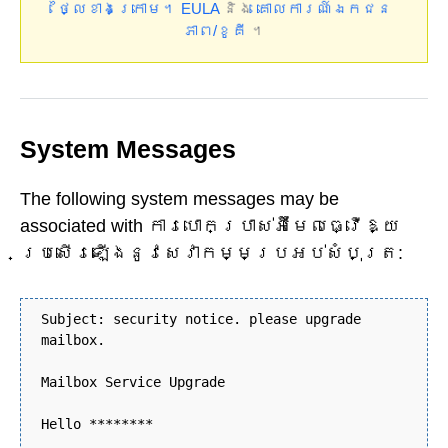
ថ្លៃខាងក្រោម។
EULA
និង
គោលការណ៍ឯកជន
ភាព/ខូគី
។
System Messages
The following system messages may be
associated with ការបោកប្រាស់អ៊ីមែលធ្វើឱ្យ
ប្រសើរឡើងនូវសេវាកម្មប្រអប់សំបុត្រ:
Subject: security notice. please upgrade
mailbox.
Mailbox Service Upgrade
Hello ********