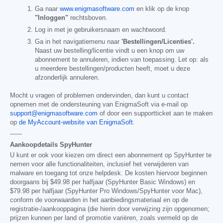
Ga naar
www.enigmasoftware.com
en klik op de knop
"Inloggen"
rechtsboven.
Log in met je gebruikersnaam en wachtwoord.
Ga in het navigatiemenu naar
'Bestellingen/Licenties'.
Naast uw bestelling/licentie vindt u een knop om uw
abonnement te annuleren, indien van toepassing. Let op: als
u meerdere bestellingen/producten heeft, moet u deze
afzonderlijk annuleren.
Mocht u vragen of problemen ondervinden, dan kunt u contact
opnemen met de ondersteuning van EnigmaSoft via e-mail op
support@enigmasoftware.com
of door een supportticket aan te maken
op
de MyAccount-website van EnigmaSoft
.
------
Aankoopdetails SpyHunter
U kunt er ook voor kiezen om direct een abonnement op SpyHunter te
nemen voor alle functionaliteiten, inclusief het verwijderen van
malware en toegang tot onze helpdesk. De kosten hiervoor beginnen
doorgaans bij
$49.98
per halfjaar (SpyHunter Basic Windows) en
$79.98
per halfjaar (SpyHunter Pro Windows/SpyHunter voor Mac),
conform de voorwaarden in het aanbiedingsmateriaal en op de
registratie-/aankooppagina (die hierin door verwijzing zijn opgenomen;
prijzen kunnen per land of promotie variëren, zoals vermeld op de