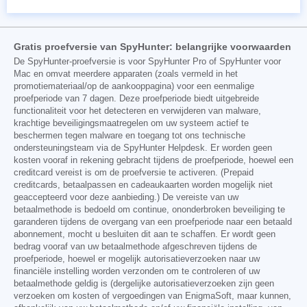
Gratis proefversie van SpyHunter: belangrijke voorwaarden
De SpyHunter-proefversie is voor SpyHunter Pro of SpyHunter voor
Mac en omvat meerdere apparaten (zoals vermeld in het
promotiemateriaal/op de aankooppagina) voor een eenmalige
proefperiode van 7 dagen. Deze proefperiode biedt uitgebreide
functionaliteit voor het detecteren en verwijderen van malware,
krachtige beveiligingsmaatregelen om uw systeem actief te
beschermen tegen malware en toegang tot ons technische
ondersteuningsteam via de SpyHunter Helpdesk. Er worden geen
kosten vooraf in rekening gebracht tijdens de proefperiode, hoewel een
creditcard vereist is om de proefversie te activeren. (Prepaid
creditcards, betaalpassen en cadeaukaarten worden mogelijk niet
geaccepteerd voor deze aanbieding.) De vereiste van uw
betaalmethode is bedoeld om continue, ononderbroken beveiliging te
garanderen tijdens de overgang van een proefperiode naar een betaald
abonnement, mocht u besluiten dit aan te schaffen. Er wordt geen
bedrag vooraf van uw betaalmethode afgeschreven tijdens de
proefperiode, hoewel er mogelijk autorisatieverzoeken naar uw
financiële instelling worden verzonden om te controleren of uw
betaalmethode geldig is (dergelijke autorisatieverzoeken zijn geen
verzoeken om kosten of vergoedingen van EnigmaSoft, maar kunnen,