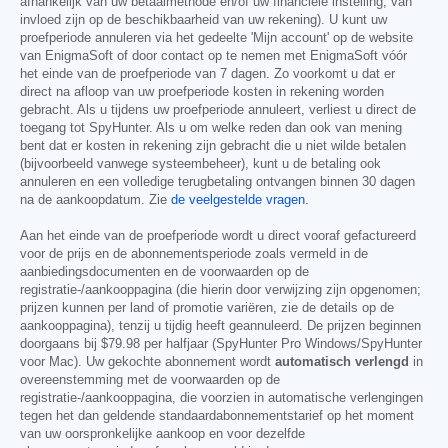
afhankelijk van uw betaalmethode en/of uw financiële instelling, van
invloed zijn op de beschikbaarheid van uw rekening). U kunt uw
proefperiode annuleren via het gedeelte 'Mijn account' op de website
van EnigmaSoft of door contact op te nemen met EnigmaSoft vóór
het einde van de proefperiode van 7 dagen. Zo voorkomt u dat er
direct na afloop van uw proefperiode kosten in rekening worden
gebracht. Als u tijdens uw proefperiode annuleert, verliest u direct de
toegang tot SpyHunter. Als u om welke reden dan ook van mening
bent dat er kosten in rekening zijn gebracht die u niet wilde betalen
(bijvoorbeeld vanwege systeembeheer), kunt u de betaling ook
annuleren en een volledige terugbetaling ontvangen binnen 30 dagen
na de aankoopdatum. Zie
de veelgestelde vragen
.
Aan het einde van de proefperiode wordt u direct vooraf gefactureerd
voor de prijs en de abonnementsperiode zoals vermeld in de
aanbiedingsdocumenten en de voorwaarden op de
registratie-/aankooppagina (die hierin door verwijzing zijn opgenomen;
prijzen kunnen per land of promotie variëren, zie de details op de
aankooppagina), tenzij u tijdig heeft geannuleerd. De prijzen beginnen
doorgaans bij
$79.98
per halfjaar (SpyHunter Pro Windows/SpyHunter
voor Mac). Uw gekochte abonnement wordt
automatisch verlengd
in
overeenstemming met de voorwaarden op de
registratie-/aankooppagina, die voorzien in automatische verlengingen
tegen het dan geldende standaardabonnementstarief op het moment
van uw oorspronkelijke aankoop en voor dezelfde