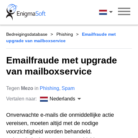
Skip
to
Nederlands
content
Bedreigingsdatabase
Phishing
Emailfraude met
upgrade van mailboxservice
Emailfraude met upgrade
van mailboxservice
Tegen
Mezo
in
Phishing
,
Spam
Vertalen naar:
Nederlands
Onverwachte e-mails die onmiddellijke actie
vereisen, moeten altijd met de nodige
voorzichtigheid worden behandeld.