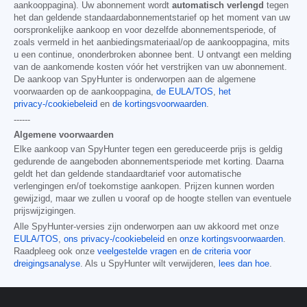
aankooppagina). Uw abonnement wordt
automatisch verlengd
tegen
het dan geldende standaardabonnementstarief op het moment van uw
oorspronkelijke aankoop en voor dezelfde abonnementsperiode, of
zoals vermeld in het aanbiedingsmateriaal/op de aankooppagina, mits
u een continue, ononderbroken abonnee bent. U ontvangt een melding
van de aankomende kosten vóór het verstrijken van uw abonnement.
De aankoop van SpyHunter is onderworpen aan de algemene
voorwaarden op de aankooppagina,
de EULA/TOS
,
het
privacy-/cookiebeleid
en
de kortingsvoorwaarden
.
------
Algemene voorwaarden
Elke aankoop van SpyHunter tegen een gereduceerde prijs is geldig
gedurende de aangeboden abonnementsperiode met korting. Daarna
geldt het dan geldende standaardtarief voor automatische
verlengingen en/of toekomstige aankopen. Prijzen kunnen worden
gewijzigd, maar we zullen u vooraf op de hoogte stellen van eventuele
prijswijzigingen.
Alle SpyHunter-versies zijn onderworpen aan uw akkoord met onze
EULA/TOS
,
ons privacy-/cookiebeleid
en
onze kortingsvoorwaarden
.
Raadpleeg ook onze
veelgestelde vragen
en
de criteria voor
dreigingsanalyse
. Als u SpyHunter wilt verwijderen,
lees dan hoe
.