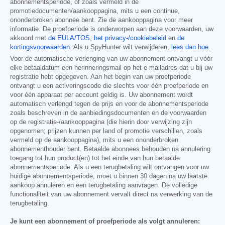
abonnementsperiode, of zoals vermeld in de
promotiedocumenten/aankooppagina, mits u een continue,
ononderbroken abonnee bent. Zie de aankooppagina voor meer
informatie. De proefperiode is onderworpen aan deze voorwaarden, uw
akkoord met
de EULA/TOS
,
het privacy-/cookiebeleid
en
de
kortingsvoorwaarden
. Als u SpyHunter wilt verwijderen,
lees dan hoe
.
Voor de automatische verlenging van uw abonnement ontvangt u vóór
elke betaaldatum een herinneringsmail op het e-mailadres dat u bij uw
registratie hebt opgegeven. Aan het begin van uw proefperiode
ontvangt u een activeringscode die slechts voor één proefperiode en
voor één apparaat per account geldig is. Uw abonnement wordt
automatisch verlengd tegen de prijs en voor de abonnementsperiode
zoals beschreven in de aanbiedingsdocumenten en de voorwaarden
op de registratie-/aankooppagina (die hierin door verwijzing zijn
opgenomen; prijzen kunnen per land of promotie verschillen, zoals
vermeld op de aankooppagina), mits u een ononderbroken
abonnementhouder bent. Betaalde abonnees behouden na annulering
toegang tot hun product(en) tot het einde van hun betaalde
abonnementsperiode. Als u een terugbetaling wilt ontvangen voor uw
huidige abonnementsperiode, moet u binnen 30 dagen na uw laatste
aankoop annuleren en een terugbetaling aanvragen. De volledige
functionaliteit van uw abonnement vervalt direct na verwerking van de
terugbetaling.
Je kunt een abonnement of proefperiode als volgt annuleren: