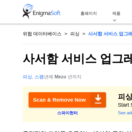
Skip
to
홈페이지
제품
content
위협 데이터베이스
피싱
사서함 서비스 업그레
사서함 서비스 업그레
피싱
,
스팸
년에
Mezo
년까지
피싱
Scan & Remove Now
Start
See add
스파이헌터