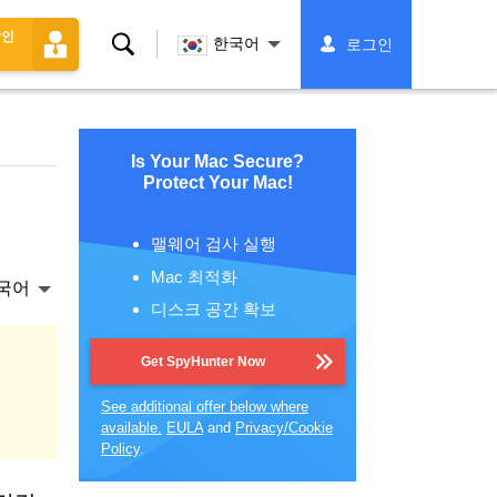
할인
찾
한국어
로그인
다
Is Your Mac Secure?
Protect Your Mac!
맬웨어 검사 실행
Mac 최적화
국어
디스크 공간 확보
Get SpyHunter Now
See additional offer below where
available.
EULA
and
Privacy/Cookie
Policy
.