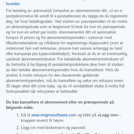
hvordan
.
For betaling av automatisk fornyelse av abonnementet ditt, vil en e-
postpåminnelse bli sendt til e-postadressen du oppga da du registrerte
deg, før hver betalingsdato. Ved starten av prøveperioden vil du motta
en aktiveringskode som er begrenset til bruk for kun én prøveperiode
og for kun én enhet per konto. Abonnementet ditt vil automatisk
fornyes til prisen og for abonnementsperioden i samsvar med
tilbudsmaterialene og vilkårene for registrerings-/kjøpssiden (som er
innlemmet heri ved referanse; prisene kan variere avhengig av land
eller kampanje per kjøpssidedetaljer), forutsatt at du er en kontinuerlig,
uavbrutt abonnementsbruker. For betalende abonnementsbrukere vil
du fortsette å ha tilgang til produktet/produktene dine frem til slutten
av den betalte abonnementsperioden hvis du kansellerer. Hvis du
ønsker å motta refusjon for den daværende gjeldende
abonnementsperioden, må du kansellere og søke om refusjon innen
30 dager etter ditt siste kjøp, og du vil umiddelbart slutte å motta full
funksjonalitet når refusjonen er behandlet.
Du kan kansellere et abonnement eller en prøveperiode på
følgende måte:
Gå til
www.enigmasoftware.com
og klikk på
«Logg inn»
-
knappen øverst til høyre.
Logg inn med brukernavn og passord.