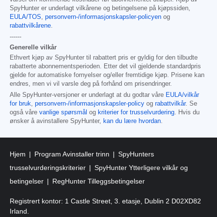
SpyHunter er underlagt vilkårene og betingelsene på kjøpssiden,
EULA/TOS
,
personvern-/informasjonskapsler-policyen
og
rabattvilkårene
.
------
Generelle vilkår
Ethvert kjøp av SpyHunter til rabattert pris er gyldig for den tilbudte
rabatterte abonnementsperioden. Etter det vil gjeldende standardpris
gjelde for automatiske fornyelser og/eller fremtidige kjøp. Prisene kan
endres, men vi vil varsle deg på forhånd om prisendringer.
Alle SpyHunter-versjoner er underlagt at du godtar våre
EULA/vilkår
for bruk
,
personvern-/informasjonskapsler-policy
og
rabattvilkår
. Se
også våre
vanlige spørsmål
og
kriterier for trusselvurdering
. Hvis du
ønsker å avinstallere SpyHunter,
kan du lære hvordan
.
Hjem
Program Avinstaller trinn
SpyHunters
trusselvurderingskriterier
SpyHunter Ytterligere vilkår og
betingelser
RegHunter Tilleggsbetingelser
Registrert kontor: 1 Castle Street, 3. etasje, Dublin 2 D02XD82
Irland.