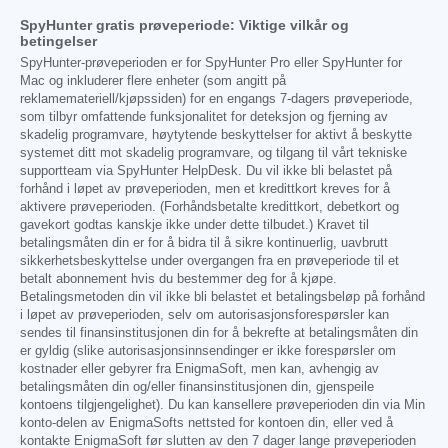
SpyHunter gratis prøveperiode: Viktige vilkår og
betingelser
SpyHunter-prøveperioden er for SpyHunter Pro eller SpyHunter for
Mac og inkluderer flere enheter (som angitt på
reklamemateriell/kjøpssiden) for en engangs 7-dagers prøveperiode,
som tilbyr omfattende funksjonalitet for deteksjon og fjerning av
skadelig programvare, høytytende beskyttelser for aktivt å beskytte
systemet ditt mot skadelig programvare, og tilgang til vårt tekniske
supportteam via SpyHunter HelpDesk. Du vil ikke bli belastet på
forhånd i løpet av prøveperioden, men et kredittkort kreves for å
aktivere prøveperioden. (Forhåndsbetalte kredittkort, debetkort og
gavekort godtas kanskje ikke under dette tilbudet.) Kravet til
betalingsmåten din er for å bidra til å sikre kontinuerlig, uavbrutt
sikkerhetsbeskyttelse under overgangen fra en prøveperiode til et
betalt abonnement hvis du bestemmer deg for å kjøpe.
Betalingsmetoden din vil ikke bli belastet et betalingsbeløp på forhånd
i løpet av prøveperioden, selv om autorisasjonsforespørsler kan
sendes til finansinstitusjonen din for å bekrefte at betalingsmåten din
er gyldig (slike autorisasjonsinnsendinger er ikke forespørsler om
kostnader eller gebyrer fra EnigmaSoft, men kan, avhengig av
betalingsmåten din og/eller finansinstitusjonen din, gjenspeile
kontoens tilgjengelighet). Du kan kansellere prøveperioden din via Min
konto-delen av EnigmaSofts nettsted for kontoen din, eller ved å
kontakte EnigmaSoft før slutten av den 7 dager lange prøveperioden