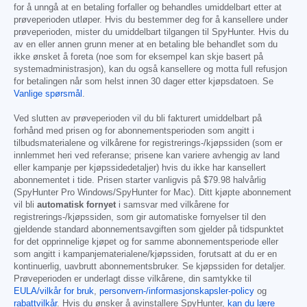
for å unngå at en betaling forfaller og behandles umiddelbart etter at
prøveperioden utløper. Hvis du bestemmer deg for å kansellere under
prøveperioden, mister du umiddelbart tilgangen til SpyHunter. Hvis du
av en eller annen grunn mener at en betaling ble behandlet som du
ikke ønsket å foreta (noe som for eksempel kan skje basert på
systemadministrasjon), kan du også kansellere og motta full refusjon
for betalingen når som helst innen 30 dager etter kjøpsdatoen. Se
Vanlige spørsmål
.
Ved slutten av prøveperioden vil du bli fakturert umiddelbart på
forhånd med prisen og for abonnementsperioden som angitt i
tilbudsmaterialene og vilkårene for registrerings-/kjøpssiden (som er
innlemmet heri ved referanse; prisene kan variere avhengig av land
eller kampanje per kjøpssidedetaljer) hvis du ikke har kansellert
abonnementet i tide. Prisen starter vanligvis på
$79.98
halvårlig
(SpyHunter Pro Windows/SpyHunter for Mac). Ditt kjøpte abonnement
vil bli
automatisk fornyet
i samsvar med vilkårene for
registrerings-/kjøpssiden, som gir automatiske fornyelser til den
gjeldende standard abonnementsavgiften som gjelder på tidspunktet
for det opprinnelige kjøpet og for samme abonnementsperiode eller
som angitt i kampanjematerialene/kjøpssiden, forutsatt at du er en
kontinuerlig, uavbrutt abonnementsbruker. Se kjøpssiden for detaljer.
Prøveperioden er underlagt disse vilkårene, din samtykke til
EULA/vilkår for bruk
,
personvern-/informasjonskapsler-policy
og
rabattvilkår
. Hvis du ønsker å avinstallere SpyHunter,
kan du lære