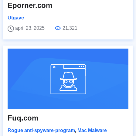
Eporner.com
Utgave
april 23, 2025
21,321
Fuq.com
Rogue anti-spyware-program
,
Mac Malware