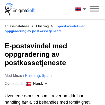
Skip
to
Norsk
content
Trusseldatabase
Phishing
E-postsvindel med
oppgradering av postkassetjeneste
E-postsvindel med
oppgradering av
postkassetjeneste
Med
Mezo
i
Phishing
,
Spam
Oversett til:
Norsk
Uventede e-poster som krever umiddelbar
handling bør alltid behandles med forsiktighet.