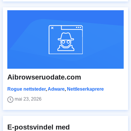
Aibrowseruodate.com
Rogue nettsteder
,
Adware
,
Nettleserkaprere
mai 23, 2026
E-postsvindel med