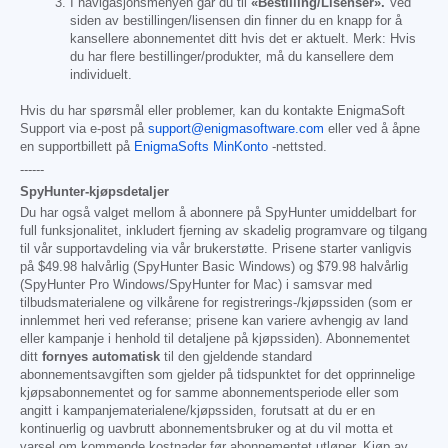
I navigasjonsmenyen går du til
«Bestilling/Lisenser».
Ved
siden av bestillingen/lisensen din finner du en knapp for å
kansellere abonnementet ditt hvis det er aktuelt. Merk: Hvis
du har flere bestillinger/produkter, må du kansellere dem
individuelt.
Hvis du har spørsmål eller problemer, kan du kontakte EnigmaSoft
Support via e-post på
support@enigmasoftware.com
eller ved å åpne
en supportbillett på
EnigmaSofts MinKonto
-nettsted.
------
SpyHunter-kjøpsdetaljer
Du har også valget mellom å abonnere på SpyHunter umiddelbart for
full funksjonalitet, inkludert fjerning av skadelig programvare og tilgang
til vår supportavdeling via vår brukerstøtte. Prisene starter vanligvis
på
$49.98
halvårlig (SpyHunter Basic Windows) og
$79.98
halvårlig
(SpyHunter Pro Windows/SpyHunter for Mac) i samsvar med
tilbudsmaterialene og vilkårene for registrerings-/kjøpssiden (som er
innlemmet heri ved referanse; prisene kan variere avhengig av land
eller kampanje i henhold til detaljene på kjøpssiden). Abonnementet
ditt
fornyes automatisk
til den gjeldende standard
abonnementsavgiften som gjelder på tidspunktet for det opprinnelige
kjøpsabonnementet og for samme abonnementsperiode eller som
angitt i kampanjematerialene/kjøpssiden, forutsatt at du er en
kontinuerlig og uavbrutt abonnementsbruker og at du vil motta et
varsel om kommende kostnader før abonnementet utløper. Kjøp av