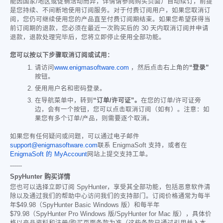
能因国家/地区或促销活动而异，详情请参阅购买页面）自动续订，前提
是您持续、不间断地使用订阅服务。对于付费订阅用户，如果您取消订
阅，您仍可继续使用您的产品直至付费订阅期结束。如果您希望获得当
前订阅期的退款，您必须在最近一次购买后的 30 天内取消订阅并申请
退款，退款处理完毕后，您将立即停止使用全部功能。
您可以按以下步骤取消订阅或试用：
请访问
www.enigmasoftware.com
，然后点击右上角的
“登录”
按钮。
使用用户名和密码登录。
在导航菜单中，转到
“订单/许可证”。
在您的订单/许可证旁
边，会有一个按钮，您可以点击取消订阅（如有）。注意：如
果您有多个订单/产品，则需要逐个取消。
如果您有任何疑问或问题，可以通过电子邮件
support@enigmasoftware.com
联系 EnigmaSoft 支持，或者在
EnigmaSoft 的 MyAccount
网站上提交支持工单。
------
SpyHunter 购买详情
您也可以选择立即订阅 SpyHunter，享受其全部功能，包括恶意软件清
除以及通过我们的帮助中心访问我们的支持部门。订阅价格通常为每半
年
$49.98
（SpyHunter Basic Windows 版）和每半年
$79.98
（SpyHunter Pro Windows 版/SpyHunter for Mac 版），具体价