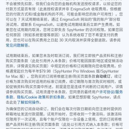
不会被预先扣款，但我们会向您的金融机构发送授权请求，以验证您的
付款方式是否有效（此类授权请求并非 EnigmaSoft 收取费用，但根据
您的付款方式和/或金融机构的不同，可能会影响您的账户可用性）。您
可以在 7 天试用期结束前，通过 EnigmaSoft 网站的“我的账户”部分取
消试用，或联系 EnigmaSoft，以避免试用期结束后立即产生费用。如
果您在试用期内取消，您将立即失去 SpyHunter 的访问权限。如果您因
任何原因（例如系统管理等原因）认为系统收取了您不希望支付的费
用，您也可以在购买费用之日起 30 天内取消并获得全额退款。请参阅
常见问题解答
。
试用期结束后，如果您未及时取消订阅，我们将立即按产品资料和注册/
购买页面条款（此处引用并入本条款；价格可能因国家/地区或促销活动
而异，详情请见购买页面）中规定的价格和订阅期限向您收取费用。价
格通常起价为每半年
$79.98
（SpyHunter Pro Windows 版/SpyHunter
for Mac 版）。您购买的订阅将根据注册/购买页面条款
自动续订
，续订
价格为首次购买时适用的标准订阅费，续订期限与首次购买时相同，或
如促销资料/购买页面中所述，前提是您是连续不间断的订阅用户。详情
请参阅购买页面。试用须遵守本条款、您同意的最终用户
许可协议/服务
条款
、
隐私/Cookie 政策
和
折扣条款
。如果您想卸载 SpyHunter，请点
击此处
了解如何操作
。
为确保您的订阅自动续订，我们会在每次付款日期前向您注册时提供的
邮箱地址发送付款提醒。试用开始时，您将收到一个激活码，该激活码
仅限用于一次试用，且每个账户仅限在一台设备上使用。您的订阅将根
据产品资料和注册/购买页面条款（此处以引用方式纳入本条款；价格可