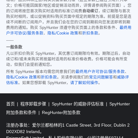
格以产品资料和注册/购买页面条款为准（这些条款已通过引用并入本
文；价格可能因国家/地区或促销活动而异，详情请参阅购买页面）。您
的订阅将按您首次购买时适用的标准订阅费
自动续订
，续订期限与首次
购买时相同，或以促销资料/购买页面中规定的期限为准。前提是您是连
续不间断的订阅用户，并且我们会在您的订阅到期前向您发送即将到期
费用的通知。购买 SpyHunter 须遵守购买页面上的条款和条件、
最终用
户许可协议/服务条款
、
隐私/Cookie 政策
和
折扣条款
。
------
一般条款
凡以折扣价购买 SpyHunter，其优惠订阅期限均有效。期限过后，自动
续订和/或未来购买将按届时适用的标准价格收费。价格可能会有所变
动，但我们会提前通知您。
所有 SpyHunter 版本均需您同意我们的
最终用户许可协议/服务条款
、
隐私/Cookie 政策
和
折扣条款
。另请参阅我们的
常见问题解答
和
威胁评
估标准
。如果您想卸载 SpyHunter，
请了解如何操作
。
首页
程序卸载步骤
SpyHunter 的威胁评估标准
SpyHunter
附加条款和条件
RegHunter附加条款
注册办事处：爱尔兰都柏林的1 Castle Street, 3rd Floor, Dublin 2
D02XD82 Ireland。
EnigmaSoft Limited，私人股份有限公司，公司注册号597114。