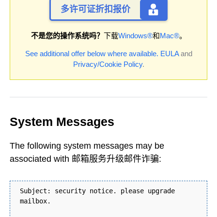
多许可证折扣报价
不是您的操作系统吗？
下载
Windows®
和
Mac®
。
See additional offer below where available.
EULA
and
Privacy/Cookie Policy
.
System Messages
The following system messages may be
associated with 邮箱服务升级邮件诈骗:
Subject: security notice. please upgrade
mailbox.