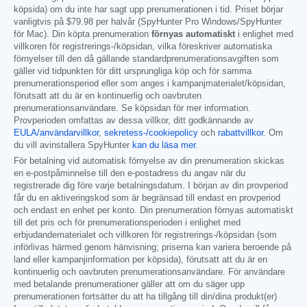
köpsida) om du inte har sagt upp prenumerationen i tid. Priset börjar
vanligtvis på
$79.98
per halvår (SpyHunter Pro Windows/SpyHunter
för Mac). Din köpta prenumeration
förnyas automatiskt
i enlighet med
villkoren för registrerings-/köpsidan, vilka föreskriver automatiska
förnyelser till den då gällande standardprenumerationsavgiften som
gäller vid tidpunkten för ditt ursprungliga köp och för samma
prenumerationsperiod eller som anges i kampanjmaterialet/köpsidan,
förutsatt att du är en kontinuerlig och oavbruten
prenumerationsanvändare. Se köpsidan för mer information.
Provperioden omfattas av dessa villkor, ditt godkännande av
EULA/användarvillkor
,
sekretess-/cookiepolicy
och
rabattvillkor
. Om
du vill avinstallera SpyHunter
kan du läsa mer
.
För betalning vid automatisk förnyelse av din prenumeration skickas
en e-postpåminnelse till den e-postadress du angav när du
registrerade dig före varje betalningsdatum. I början av din provperiod
får du en aktiveringskod som är begränsad till endast en provperiod
och endast en enhet per konto. Din prenumeration förnyas automatiskt
till det pris och för prenumerationsperioden i enlighet med
erbjudandematerialet och villkoren för registrerings-/köpsidan (som
införlivas härmed genom hänvisning; priserna kan variera beroende på
land eller kampanjinformation per köpsida), förutsatt att du är en
kontinuerlig och oavbruten prenumerationsanvändare. För användare
med betalande prenumerationer gäller att om du säger upp
prenumerationen fortsätter du att ha tillgång till din/dina produkt(er)