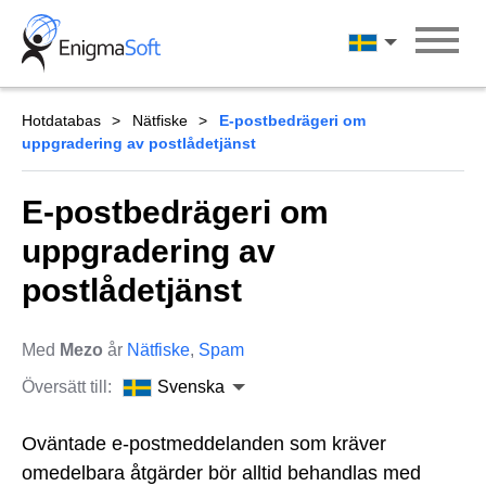
Skip
to
Svenska
content
Hotdatabas
Nätfiske
E-postbedrägeri om
uppgradering av postlådetjänst
E-postbedrägeri om
uppgradering av
postlådetjänst
Med
Mezo
år
Nätfiske
,
Spam
Översätt till:
Svenska
Oväntade e-postmeddelanden som kräver
omedelbara åtgärder bör alltid behandlas med