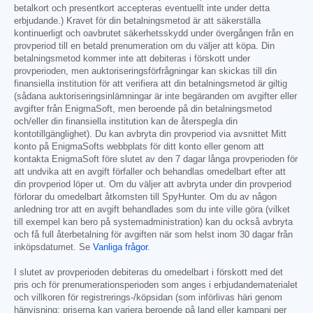
betalkort och presentkort accepteras eventuellt inte under detta
erbjudande.) Kravet för din betalningsmetod är att säkerställa
kontinuerligt och oavbrutet säkerhetsskydd under övergången från en
provperiod till en betald prenumeration om du väljer att köpa. Din
betalningsmetod kommer inte att debiteras i förskott under
provperioden, men auktoriseringsförfrågningar kan skickas till din
finansiella institution för att verifiera att din betalningsmetod är giltig
(sådana auktoriseringsinlämningar är inte begäranden om avgifter eller
avgifter från EnigmaSoft, men beroende på din betalningsmetod
och/eller din finansiella institution kan de återspegla din
kontotillgänglighet). Du kan avbryta din provperiod via avsnittet Mitt
konto på EnigmaSofts webbplats för ditt konto eller genom att
kontakta EnigmaSoft före slutet av den 7 dagar långa provperioden för
att undvika att en avgift förfaller och behandlas omedelbart efter att
din provperiod löper ut. Om du väljer att avbryta under din provperiod
förlorar du omedelbart åtkomsten till SpyHunter. Om du av någon
anledning tror att en avgift behandlades som du inte ville göra (vilket
till exempel kan bero på systemadministration) kan du också avbryta
och få full återbetalning för avgiften när som helst inom 30 dagar från
inköpsdatumet. Se
Vanliga frågor
.
I slutet av provperioden debiteras du omedelbart i förskott med det
pris och för prenumerationsperioden som anges i erbjudandematerialet
och villkoren för registrerings-/köpsidan (som införlivas häri genom
hänvisning; priserna kan variera beroende på land eller kampanj per