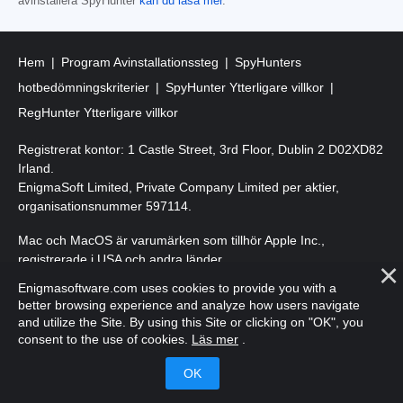
avinstallera SpyHunter
kan du läsa mer
.
Hem
Program Avinstallationssteg
SpyHunters
hotbedömningskriterier
SpyHunter Ytterligare villkor
RegHunter Ytterligare villkor
Registrerat kontor: 1 Castle Street, 3rd Floor, Dublin 2 D02XD82
Irland.
EnigmaSoft Limited, Private Company Limited per aktier,
organisationsnummer 597114.
Mac och MacOS är varumärken som tillhör Apple Inc.,
registrerade i USA och andra länder.
Enigmasoftware.com uses cookies to provide you with a
Upphovsrätt 2016-
2026
. EnigmaSoft Ltd. Med ensamrätt.
better browsing experience and analyze how users navigate
and utilize the Site. By using this Site or clicking on "OK", you
consent to the use of cookies.
Läs mer
.