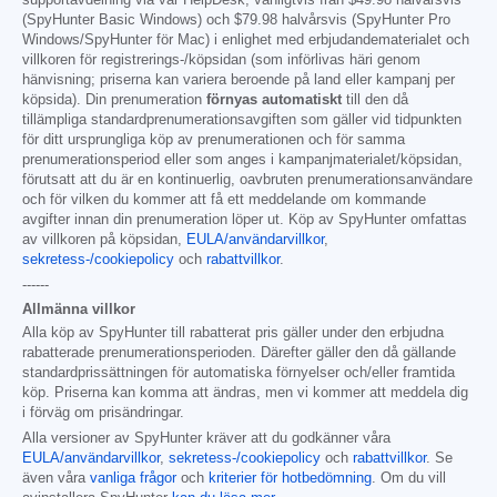
supportavdelning via vår HelpDesk, vanligtvis från
$49.98
halvårsvis
(SpyHunter Basic Windows) och
$79.98
halvårsvis (SpyHunter Pro
Windows/SpyHunter för Mac) i enlighet med erbjudandematerialet och
villkoren för registrerings-/köpsidan (som införlivas häri genom
hänvisning; priserna kan variera beroende på land eller kampanj per
köpsida). Din prenumeration
förnyas automatiskt
till den då
tillämpliga standardprenumerationsavgiften som gäller vid tidpunkten
för ditt ursprungliga köp av prenumerationen och för samma
prenumerationsperiod eller som anges i kampanjmaterialet/köpsidan,
förutsatt att du är en kontinuerlig, oavbruten prenumerationsanvändare
och för vilken du kommer att få ett meddelande om kommande
avgifter innan din prenumeration löper ut. Köp av SpyHunter omfattas
av villkoren på köpsidan,
EULA/användarvillkor
,
sekretess-/cookiepolicy
och
rabattvillkor
.
------
Allmänna villkor
Alla köp av SpyHunter till rabatterat pris gäller under den erbjudna
rabatterade prenumerationsperioden. Därefter gäller den då gällande
standardprissättningen för automatiska förnyelser och/eller framtida
köp. Priserna kan komma att ändras, men vi kommer att meddela dig
i förväg om prisändringar.
Alla versioner av SpyHunter kräver att du godkänner våra
EULA/användarvillkor
,
sekretess-/cookiepolicy
och
rabattvillkor
. Se
även våra
vanliga frågor
och
kriterier för hotbedömning
. Om du vill