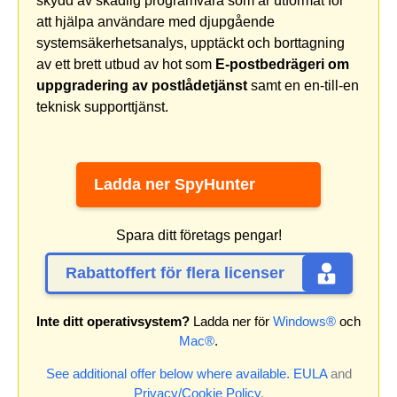
skydd av skadlig programvara som är utformat för
att hjälpa användare med djupgående
systemsäkerhetsanalys, upptäckt och borttagning
av ett brett utbud av hot som
E-postbedrägeri om
uppgradering av postlådetjänst
samt en en-till-en
teknisk supporttjänst.
Ladda ner SpyHunter
Spara ditt företags pengar!
Rabattoffert för flera licenser
Inte ditt operativsystem?
Ladda ner för
Windows®
och
Mac®
.
See additional offer below where available.
EULA
and
Privacy/Cookie Policy
.