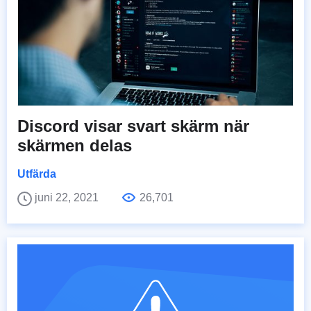
Discord visar svart skärm när
skärmen delas
Utfärda
juni 22, 2021
26,701