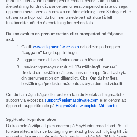
fram till slutet av din betalda prenumerationsperiod. Om du vill få
återbetalning för din dåvarande prenumerationsperiod måste du säga
upp prenumerationen och ansöka om återbetalning inom 30 dagar efter
ditt senaste köp, och du kommer omedelbart att sluta få full
funktionalitet när din återbetalning har behandlats.
Du kan avsluta en prenumeration eller provperiod på följande
sätt:
Gå till
www.enigmasoftware.com
och klicka på knappen
"Logga in"
längst upp till höger.
Logga in med ditt användarnamn och lösenord.
I navigeringsmenyn går du till
"Beställning/Licenser".
Bredvid din beställning/licens finns en knapp för att avbryta
din prenumeration om tillämpligt. Obs: Om du har flera
beställningar/produkter måste du avbryta dem individuellt.
Om du har några frågor eller problem kan du kontakta EnigmaSofts
support via e-post på
support@enigmasoftware.com
eller genom att
öppna ett supportärende på
EnigmaSofts webbplats Mitt konto
.
------
SpyHunter-köpinformation
Du kan också välja att prenumerera på SpyHunter omedelbart för full
funktionalitet, inklusive borttagning av skadlig kod och tillgång till vår