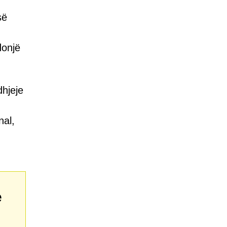
së
donjë
dhjeje
nal,
e