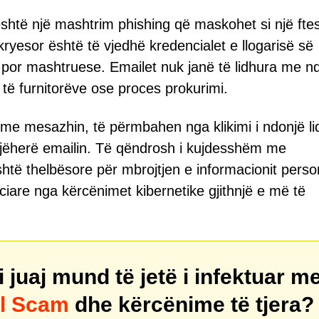
 është një mashtrim phishing që maskohet si një fte
j kryesor është të vjedhë kredencialet e llogarisë së
, por mashtruese. Emailet nuk janë të lidhura me n
të furnitorëve ose proces prokurimi.
me mesazhin, të përmbahen nga klikimi i ndonjë li
enjëherë emailin. Të qëndrosh i kujdesshëm me
htë thelbësore për mbrojtjen e informacionit perso
nciare nga kërcënimet kibernetike gjithnjë e më të
juaj mund të jetë i infektuar m
il Scam
dhe kërcënime të tjera?