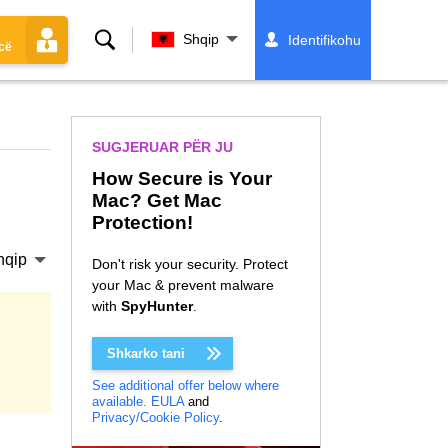
Kërko
Shqip
Identifikohu
cë
SUGJERUAR PËR JU
How Secure is Your
Mac? Get Mac
Protection!
hqip
Don't risk your security. Protect
your Mac & prevent malware
with
SpyHunter
.
Shkarko tani
See additional offer below where
available.
EULA
and
Privacy/Cookie Policy
.