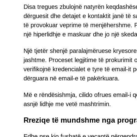
Disa tregues zbulojnë natyrën keqdashëse
dërguesit dhe detajet e kontaktit janë t
të provokuar veprime të menjëhershme. Pë
një hiperlidhje e maskuar dhe jo një skedar
Një tjetër shenjë paralajmëruese kryesore 
jashtme. Proceset legjitime të prokurimit o
verifikojnë kredencialet e tyre të email-it 
dërguara në email-e të pakërkuara.
Më e rëndësishmja, cilido ofrues email-i që
asnjë lidhje me vetë mashtrimin.
Rreziqe të mundshme nga prog
Edhe pse kjo fushatë e veçantë përqendro