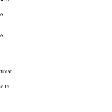
se
rë
ktimat
më të