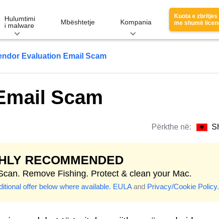
Kuota e zbritjes
Hulumtimi
Mbështetje
Kompania
me shumë licen
i malware
endor Evaluation Email Scam
 Email Scam
Përkthe në:
S
GHLY RECOMMENDED
 Scan. Remove Fishing. Protect & clean your Mac.
itional offer below where available.
EULA
and
Privacy/Cookie Policy
.