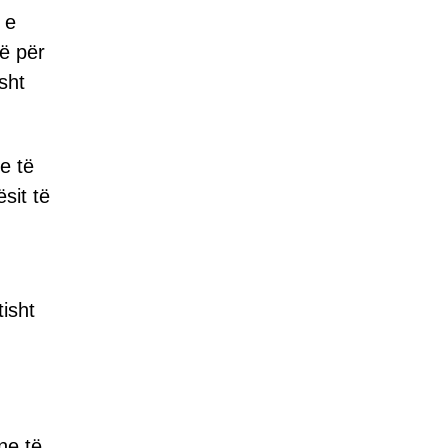
 e
ë për
sht
e të
sit të
tisht
ne të