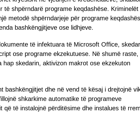
r të shpërndarë programe keqdashëse. Kriminelët
si një metodë shpërndarjeje për programe keqdashë
nda bashkëngjitjeve ose lidhjeve.
kumente të infektuara të Microsoft Office, skeda
cript ose programe ekzekutuese. Në shumë raste,
tima hap skedarin, aktivizon makrot ose ekzekuton
t bashkëngjitjet dhe në vend të kësaj i drejtojnë vi
ë fillojnë shkarkime automatike të programeve
që të instalojnë përditësime dhe instalues të rre