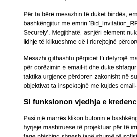
Për ta bërë mesazhin të duket bindës, em
bashkëngjitur me emrin 'Bid_Invitation
Securely'. Megjithatë, asnjëri element nuk
lidhje të klikueshme që i ridrejtojnë përdo
Mesazhi gjithashtu përpiqet t'i detyrojë m
për dorëzimin e email-it dhe duke shfaqur n
taktika urgjence përdoren zakonisht në s
objektivat ta inspektojnë me kujdes email-i
Si funksionon vjedhja e kredenc
Pasi një marrës klikon butonin e bashkëngji
hyrjeje mashtruese të projektuar për të imi
faqe phishing shpesh janë shumë të sofis