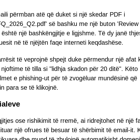
aili përmban atë që duket si një skedar PDF i
_RFQ_2026_Q2.pdf' së bashku me një buton 'Revie
 është një bashkëngjitje e ligjshme. Të dy janë thje
ruesit në të njëjtën faqe interneti keqdashëse.
arrësit të veprojnë shpejt duke përmendur një afat 
joftime të tilla si "lidhja skadon për 20 ditë". Këto
ulmet e phishing-ut për të zvogëluar mundësinë që
n para se të klikojnë.
ialeve
tjes ose rishikimit të rremë, ai ridrejtohet në një f
tuar një ofrues të besuar të shërbimit të email-it. 
tikuara dhe mund të zbulojnë automatikisht domen