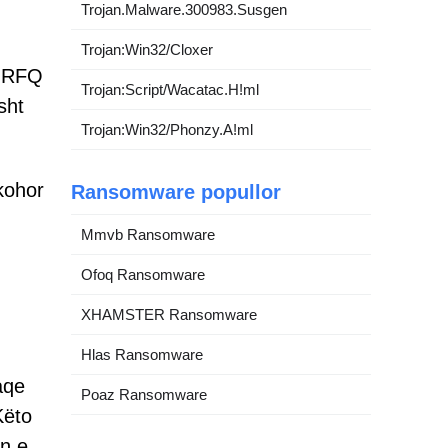
Trojan.Malware.300983.Susgen
Trojan:Win32/Cloxer
w RFQ
Trojan:Script/Wacatac.H!ml
sht
Trojan:Win32/Phonzy.A!ml
kohor
Ransomware popullor
Mmvb Ransomware
Ofoq Ransomware
XHAMSTER Ransomware
Hlas Ransomware
aqe
Poaz Ransomware
Këto
in e