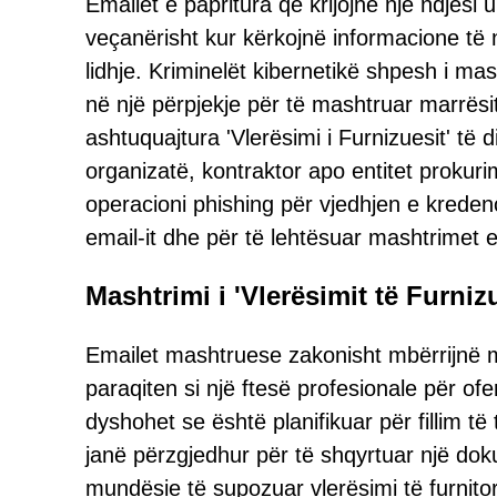
Emailet e papritura që krijojnë një ndjesi
veçanërisht kur kërkojnë informacione të n
lidhje. Kriminelët kibernetikë shpesh i ma
në një përpjekje për të mashtruar marrësi
ashtuquajtura 'Vlerësimi i Furnizuesit' të
organizatë, kontraktor apo entitet prokuri
operacioni phishing për vjedhjen e kredenc
email-it dhe për të lehtësuar mashtrimet
Mashtrimi i 'Vlerësimit të Furniz
Emailet mashtruese zakonisht mbërrijnë me
paraqiten si një ftesë profesionale për ofer
dyshohet se është planifikuar për fillim të
janë përzgjedhur për të shqyrtuar një do
mundësie të supozuar vlerësimi të furnito