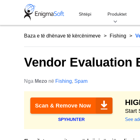
Skip
to
Shtëpi
Produktet
content
Baza e të dhënave të kërcënimeve
Fishing
V
Vendor Evaluation
Nga
Mezo
në
Fishing
,
Spam
HI
Scan & Remove Now
Start
See add
SPYHUNTER