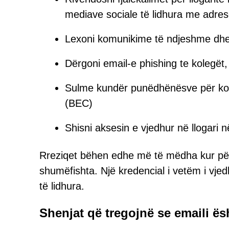
mediave sociale të lidhura me adres
Lexoni komunikime të ndjeshme dhe 
Dërgoni email-e phishing te kolegët, 
Sulme kundër punëdhënësve për kom
(BEC)
Shisni aksesin e vjedhur në llogari n
Rreziqet bëhen edhe më të mëdha kur përdor
shumëfishta. Një kredencial i vetëm i vje
të lidhura.
Shenjat që tregojnë se emaili ë