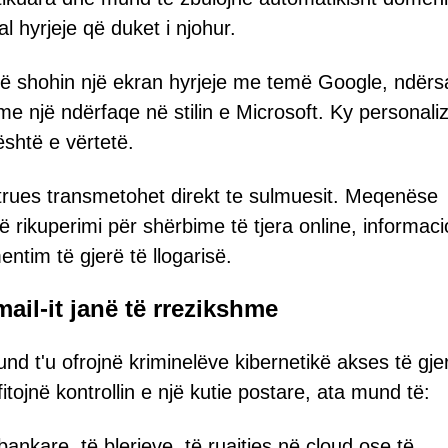
al hyrjeje që duket i njohur.
të shohin një ekran hyrjeje me temë Google, ndërs
e një ndërfaqe në stilin e Microsoft. Ky personali
është e vërtetë.
htrues transmetohet direkt te sulmuesit. Meqenëse
ë rikuperimi për shërbime të tjera online, informacio
ntim të gjerë të llogarisë.
ail-it janë të rrezikshme
nd t'u ofrojnë kriminelëve kibernetikë akses të gje
fitojnë kontrollin e një kutie postare, ata mund të:
 bankare, të blerjeve, të ruajtjes në cloud ose të