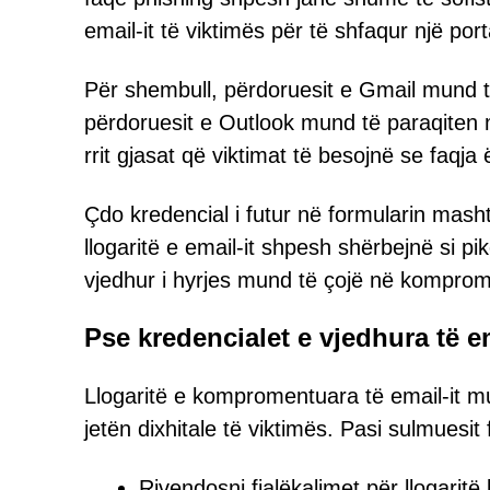
email-it të viktimës për të shfaqur një port
Për shembull, përdoruesit e Gmail mund 
përdoruesit e Outlook mund të paraqiten m
rrit gjasat që viktimat të besojnë se faqja 
Çdo kredencial i futur në formularin mas
llogaritë e email-it shpesh shërbejnë si pik
vjedhur i hyrjes mund të çojë në komprome
Pse kredencialet e vjedhura të em
Llogaritë e kompromentuara të email-it mu
jetën dixhitale të viktimës. Pasi sulmuesit 
Rivendosni fjalëkalimet për llogaritë