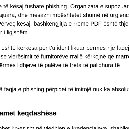
 të kësaj fushate phishing. Organizata e supozuar
ë sajuara, dhe mesazhi mbështetet shumë në urgjenc
rveç kësaj, bashkëngjitja e rreme PDF është thje
 i ligjshëm.
është kërkesa për t'u identifikuar përmes një faqej
se vlerësimit të furnitorëve rrallë kërkojnë që marrë
përmes lidhjeve të palëve të treta të palidhura të
 faqja e phishing përpiqet të imitojë nuk ka absolu
ramet keqdashëse
het kryesisht në vjedhjen e kredencialeve, shabllo