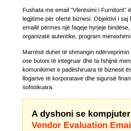
Fushata me email "Vlerësimi i Furnitorit"
legjitime për ofertë biznesi. Objektivi i sa
emailit përmes një faqeje hyrjeje bindëse
organizatë autentike, program menaxhimi 
Marrësit duhet të shmangin ndërveprimin 
ose butoni të integruar dhe ta fshijnë m
komunikimet e padëshiruara të biznesit ës
llogarive të korporatave dhe sigurisë fina
sofistikuara.
A dyshoni se kompjuteri 
Vendor Evaluation Ema