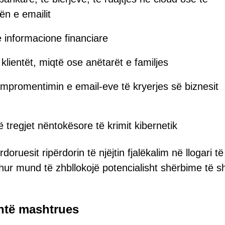
ën e emailit
informacione financiare
klientët, miqtë ose anëtarët e familjes
promentimin e email-eve të kryerjes së biznesit
ë tregjet nëntokësore të krimit kibernetik
uesit ripërdorin të njëjtin fjalëkalim në llogari të
dhur mund të zhbllokojë potencialisht shërbime të 
shtë mashtrues