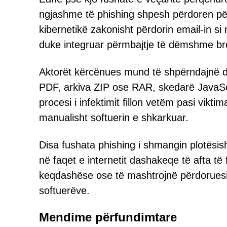
ngjashme të phishing shpesh përdoren pë
kibernetikë zakonisht përdorin email-in 
duke integruar përmbajtje të dëmshme bre
Aktorët kërcënues mund të shpërndajnë do
PDF, arkiva ZIP ose RAR, skedarë JavaS
procesi i infektimit fillon vetëm pasi vik
manualisht softuerin e shkarkuar.
Disa fushata phishing i shmangin plotësish
në faqet e internetit dashakeqe të afta t
keqdashëse ose të mashtrojnë përdoruesit 
softuerëve.
Mendime përfundimtare