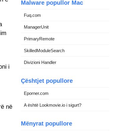
Malware popullor Mac
Fuq.com
a
ManagerUnit
zim
PrimaryRemote
SkilledModuleSearch
Divizioni Handler
ni i
Çështjet popullore
Eporner.com
A është Lookmovie.io i sigurt?
rë në
Mënyrat popullore