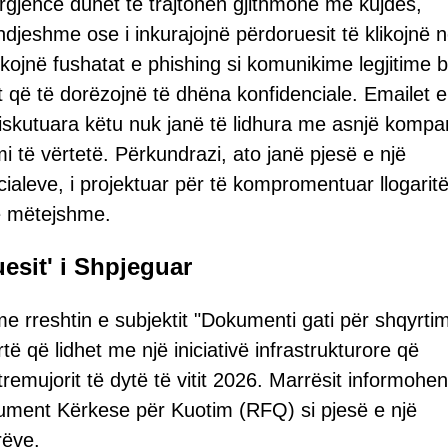
 urgjence duhet të trajtohen gjithmonë me kujdes,
djeshme ose i inkurajojnë përdoruesit të klikojnë 
skojnë fushatat e phishing si komunikime legjitime b
t që të dorëzojnë të dhëna konfidenciale. Emailet e
 diskutuara këtu nuk janë të lidhura me asnjë kompa
mi të vërtetë. Përkundrazi, ato janë pjesë e një
ialeve, i projektuar për të kompromentuar llogarit
 e mëtejshme.
uesit' i Shpjeguar
 rreshtin e subjektit "Dokumenti gati për shqyrti
të që lidhet me një iniciativë infrastrukturore që
 tremujorit të dytë të vitit 2026. Marrësit informohe
kument Kërkese për Kuotim (RFQ) si pjesë e një
rëve.