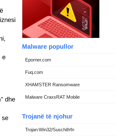
në
iznesi
ni,
Malware popullor
ë e
Eporner.com
Fuq.com
XHAMSTER Ransomware
Malware CraxsRAT Mobile
m" dhe
Trojanë të njohur
n se
Trojan:Win32/Suschil!rfn