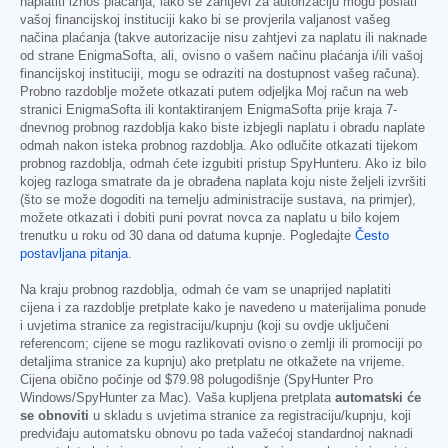
naplatiti iznos plaćanja, iako se zahtjevi za autorizaciju mogu poslati
vašoj financijskoj instituciji kako bi se provjerila valjanost vašeg
načina plaćanja (takve autorizacije nisu zahtjevi za naplatu ili naknade
od strane EnigmaSofta, ali, ovisno o vašem načinu plaćanja i/ili vašoj
financijskoj instituciji, mogu se odraziti na dostupnost vašeg računa).
Probno razdoblje možete otkazati putem odjeljka Moj račun na web
stranici EnigmaSofta ili kontaktiranjem EnigmaSofta prije kraja 7-
dnevnog probnog razdoblja kako biste izbjegli naplatu i obradu naplate
odmah nakon isteka probnog razdoblja. Ako odlučite otkazati tijekom
probnog razdoblja, odmah ćete izgubiti pristup SpyHunteru. Ako iz bilo
kojeg razloga smatrate da je obrađena naplata koju niste željeli izvršiti
(što se može dogoditi na temelju administracije sustava, na primjer),
možete otkazati i dobiti puni povrat novca za naplatu u bilo kojem
trenutku u roku od 30 dana od datuma kupnje. Pogledajte
Često
postavljana pitanja
.
Na kraju probnog razdoblja, odmah će vam se unaprijed naplatiti
cijena i za razdoblje pretplate kako je navedeno u materijalima ponude
i uvjetima stranice za registraciju/kupnju (koji su ovdje uključeni
referencom; cijene se mogu razlikovati ovisno o zemlji ili promociji po
detaljima stranice za kupnju) ako pretplatu ne otkažete na vrijeme.
Cijena obično počinje od
$79.98
polugodišnje (SpyHunter Pro
Windows/SpyHunter za Mac). Vaša kupljena pretplata
automatski će
se obnoviti
u skladu s uvjetima stranice za registraciju/kupnju, koji
predviđaju automatsku obnovu po tada važećoj standardnoj naknadi