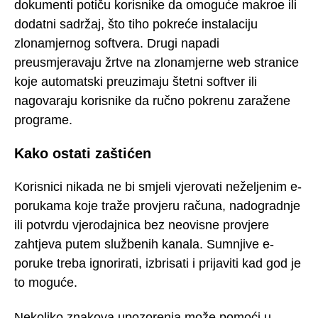
dokumenti potiču korisnike da omoguće makroe ili
dodatni sadržaj, što tiho pokreće instalaciju
zlonamjernog softvera. Drugi napadi
preusmjeravaju žrtve na zlonamjerne web stranice
koje automatski preuzimaju štetni softver ili
nagovaraju korisnike da ručno pokrenu zaražene
programe.
Kako ostati zaštićen
Korisnici nikada ne bi smjeli vjerovati neželjenim e-
porukama koje traže provjeru računa, nadogradnje
ili potvrdu vjerodajnica bez neovisne provjere
zahtjeva putem službenih kanala. Sumnjive e-
poruke treba ignorirati, izbrisati i prijaviti kad god je
to moguće.
Nekoliko znakova upozorenja može pomoći u