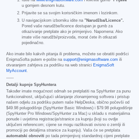
u gornjem desnom kutu.
Prijavite se sa svojim korisničkim imenom i lozinkom.
U navigacijskom izborniku idite na
"Narudžba/Licence".
Pored vaše narudžbe/licence dostupan je gumb za
otkazivanje pretplate ako je primjenjivo. Napomena: Ako
imate više narudžbi/proizvoda, morat ćete ih otkazati
pojedinačno.
Ako imate bilo kakvih pitanja ili problema, možete se obratiti podršci
EnigmaSofta putem e-pošte na
support@enigmasoftware.com
ili
otvaranjem zahtjeva za podršku na web stranici
EnigmaSoft
MyAccount
.
------
Detalji kupnje SpyHuntera
Također imate mogućnost odmah se pretplatiti na SpyHunter za punu
funkcionalnost, uključujući uklanjanje zlonamjernog softvera i pristup
našem odjelu za podršku putem naše HelpDeska, obično počevši od
$49.98
polugodišnje (SpyHunter Basic Windows) i
$79.98
polugodišnje
(SpyHunter Pro Windows/SpyHunter za Mac) u skladu s materijalima
ponude i uvjetima registracije/stranice za kupnju (koji su ovdje
uključeni referencom; cijene se mogu razlikovati ovisno o zemlji ili
promociji po detaljima stranice za kupnju). Vaša će se pretplata
automatski obnoviti
po tada primjenjivoj standardnoj cijeni pretplate