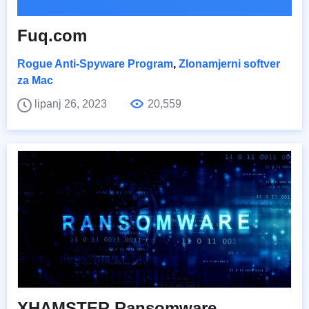
Fuq.com
Rogue Anti-Spyware Program
,
Zlonamjerni softver
za Mac
lipanj 26, 2023
20,559
XHAMSTER Ransomware