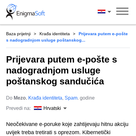
Skip
to
Hrvatski
content
Baza prijetnji
Krađa identiteta
Prijevara putem e-pošte
s nadogradnjom usluge poštanskog...
Prijevara putem e-pošte s
nadogradnjom usluge
poštanskog sandučića
Do
Mezo.
Krađa identiteta
,
Spam
. godine
Prevedi na:
Hrvatski
Neočekivane e-poruke koje zahtijevaju hitnu akciju
uvijek treba tretirati s oprezom. Kibernetički