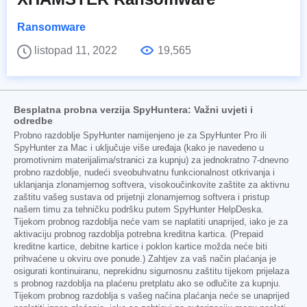
Ransomware
listopad 11, 2022
19,565
Besplatna probna verzija SpyHuntera: Važni uvjeti i
odredbe
Probno razdoblje SpyHunter namijenjeno je za SpyHunter Pro ili
SpyHunter za Mac i uključuje više uređaja (kako je navedeno u
promotivnim materijalima/stranici za kupnju) za jednokratno 7-dnevno
probno razdoblje, nudeći sveobuhvatnu funkcionalnost otkrivanja i
uklanjanja zlonamjernog softvera, visokoučinkovite zaštite za aktivnu
zaštitu vašeg sustava od prijetnji zlonamjernog softvera i pristup
našem timu za tehničku podršku putem SpyHunter HelpDeska.
Tijekom probnog razdoblja neće vam se naplatiti unaprijed, iako je za
aktivaciju probnog razdoblja potrebna kreditna kartica. (Prepaid
kreditne kartice, debitne kartice i poklon kartice možda neće biti
prihvaćene u okviru ove ponude.) Zahtjev za vaš način plaćanja je
osigurati kontinuiranu, neprekidnu sigurnosnu zaštitu tijekom prijelaza
s probnog razdoblja na plaćenu pretplatu ako se odlučite za kupnju.
Tijekom probnog razdoblja s vašeg načina plaćanja neće se unaprijed