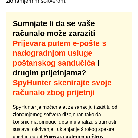
zlonamjernim softverom.
Sumnjate li da se vaše
računalo može zaraziti
Prijevara putem e-pošte s
nadogradnjom usluge
poštanskog sandučića
i
drugim prijetnjama?
SpyHunter skenirajte svoje
računalo zbog prijetnji
SpyHunter je moćan alat za sanaciju i zaštitu od
zlonamjernog softvera dizajniran tako da
korisnicima omogući detaljnu analizu sigurnosti
sustava, otkrivanje i uklanjanje širokog spektra
prijetnji poput
Prijevara putem e-pošte s