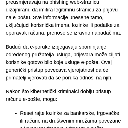
preusmjeravaju na phishing web-stranicu
dizajniranu da imitira legitimnu stranicu za prijavu
na e-poštu. Sve informacije unesene tamo,
uključujući korisnička imena, lozinke ili podatke za
oporavak računa, prenose se izravno napadačima.
Budući da e-poruke izbjegavaju spominjanje
određenog pružatelja usluga, prijevara može ciljati
korisnike gotovo bilo koje usluge e-pošte. Ovaj
generički pristup povećava vjerojatnost da će
primatelji vjerovati da se poruka odnosi na njih.
Nakon što kibernetički kriminalci dobiju pristup
računu e-pošte, mogu:
Resetirajte lozinke za bankarske, trgovačke
ili račune na društvenim mrežama povezane