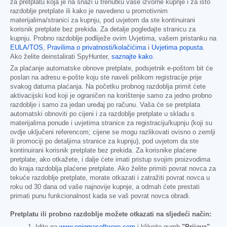
za pretplatu koja je na snazi u trenutku vaše izvorne kupnje i za isto
razdoblje pretplate ili kako je navedeno u promotivnim
materijalima/stranici za kupnju, pod uvjetom da ste kontinuirani
korisnik pretplate bez prekida. Za detalje pogledajte stranicu za
kupnju. Probno razdoblje podliježe ovim Uvjetima, vašem pristanku na
EULA/TOS
,
Pravilima o privatnosti/kolačićima
i
Uvjetima popusta
.
Ako želite deinstalirati SpyHunter,
saznajte kako
.
Za plaćanje automatske obnove pretplate, podsjetnik e-poštom bit će
poslan na adresu e-pošte koju ste naveli prilikom registracije prije
svakog datuma plaćanja. Na početku probnog razdoblja primit ćete
aktivacijski kod koji je ograničen na korištenje samo za jedno probno
razdoblje i samo za jedan uređaj po računu. Vaša će se pretplata
automatski obnoviti po cijeni i za razdoblje pretplate u skladu s
materijalima ponude i uvjetima stranice za registraciju/kupnju (koji su
ovdje uključeni referencom; cijene se mogu razlikovati ovisno o zemlji
ili promociji po detaljima stranice za kupnju), pod uvjetom da ste
kontinuirani korisnik pretplate bez prekida. Za korisnike plaćene
pretplate, ako otkažete, i dalje ćete imati pristup svojim proizvodima
do kraja razdoblja plaćene pretplate. Ako želite primiti povrat novca za
tekuće razdoblje pretplate, morate otkazati i zatražiti povrat novca u
roku od 30 dana od vaše najnovije kupnje, a odmah ćete prestati
primati punu funkcionalnost kada se vaš povrat novca obradi.
Pretplatu ili probno razdoblje možete otkazati na sljedeći način:
Idite na
www.enigmasoftware.com
i kliknite gumb
"Prijava"