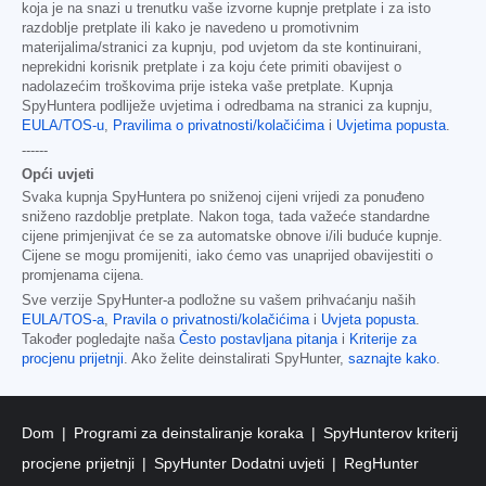
koja je na snazi u trenutku vaše izvorne kupnje pretplate i za isto
razdoblje pretplate ili kako je navedeno u promotivnim
materijalima/stranici za kupnju, pod uvjetom da ste kontinuirani,
neprekidni korisnik pretplate i za koju ćete primiti obavijest o
nadolazećim troškovima prije isteka vaše pretplate. Kupnja
SpyHuntera podliježe uvjetima i odredbama na stranici za kupnju,
EULA/TOS-u
,
Pravilima o privatnosti/kolačićima
i
Uvjetima popusta
.
------
Opći uvjeti
Svaka kupnja SpyHuntera po sniženoj cijeni vrijedi za ponuđeno
sniženo razdoblje pretplate. Nakon toga, tada važeće standardne
cijene primjenjivat će se za automatske obnove i/ili buduće kupnje.
Cijene se mogu promijeniti, iako ćemo vas unaprijed obavijestiti o
promjenama cijena.
Sve verzije SpyHunter-a podložne su vašem prihvaćanju naših
EULA/TOS-a
,
Pravila o privatnosti/kolačićima
i
Uvjeta popusta
.
Također pogledajte naša
Često postavljana pitanja
i
Kriterije za
procjenu prijetnji
. Ako želite deinstalirati SpyHunter,
saznajte kako
.
Dom
Programi za deinstaliranje koraka
SpyHunterov kriterij
procjene prijetnji
SpyHunter Dodatni uvjeti
RegHunter