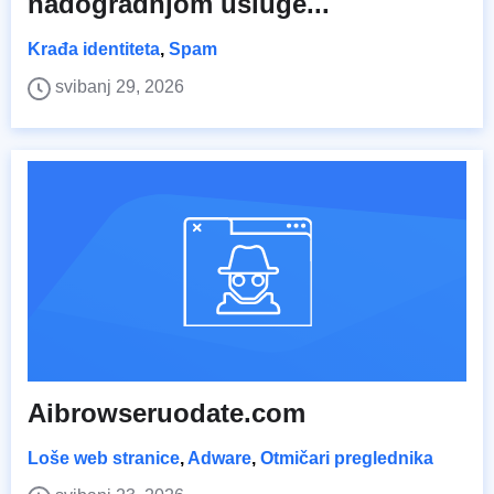
nadogradnjom usluge...
Krađa identiteta
,
Spam
svibanj 29, 2026
Aibrowseruodate.com
Loše web stranice
,
Adware
,
Otmičari preglednika