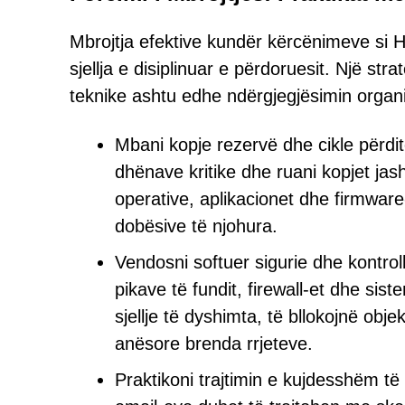
Mbrojtja efektive kundër kërcënimeve si
sjellja e disiplinuar e përdoruesit. Një stra
teknike ashtu edhe ndërgjegjësimin organi
Mbani kopje rezervë dhe cikle përditës
dhënave kritike dhe ruani kopjet jas
operative, aplikacionet dhe firmware
dobësive të njohura.
Vendosni softuer sigurie dhe kontrol
pikave të fundit, firewall-et dhe sis
sjellje të dyshimta, të bllokojnë obj
anësore brenda rrjeteve.
Praktikoni trajtimin e kujdesshëm të