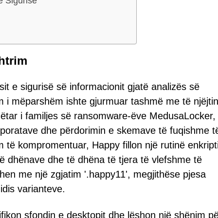
ë Sigurisë
htrim
 e sigurisë së informacionit gjatë analizës së
im i mëparshëm ishte gjurmuar tashmë me të njëjti
 anëtar i familjes së ransomware-ëve MedusaLocker,
korporatave dhe përdorimin e skemave të fuqishme t
m të kompromentuar, Happy fillon një rutinë enkript
ë dhënave dhe të dhëna të tjera të vlefshme të
ohen me një zgjatim '.happy11', megjithëse pjesa
dis varianteve.
fikon sfondin e desktopit dhe lëshon një shënim pë