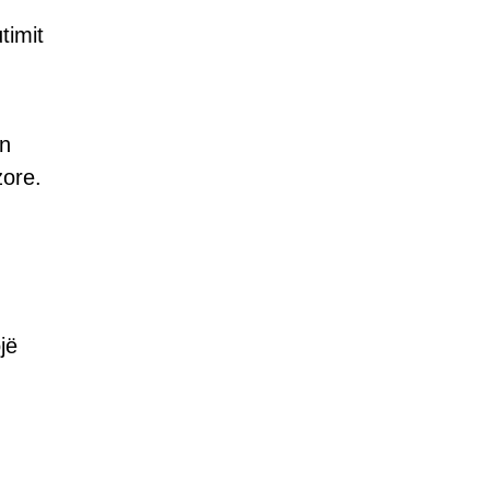
timit
in
zore.
jë