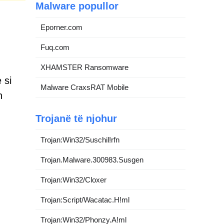
Malware popullor
Eporner.com
Fuq.com
XHAMSTER Ransomware
 si
Malware CraxsRAT Mobile
n
Trojanë të njohur
Trojan:Win32/Suschil!rfn
Trojan.Malware.300983.Susgen
Trojan:Win32/Cloxer
Trojan:Script/Wacatac.H!ml
Trojan:Win32/Phonzy.A!ml