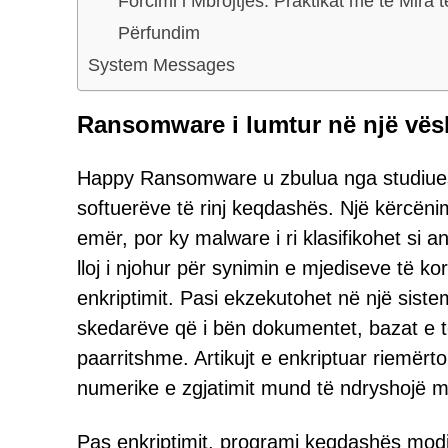
Forcimi i Mbrojtjes: Praktikat më të Mira t
Përfundim
System Messages
Ransomware i lumtur në një vës
Happy Ransomware u zbulua nga studiuesit
softuerëve të rinj keqdashës. Një kërcën
emër, por ky malware i ri klasifikohet si
lloj i njohur për synimin e mjediseve të 
enkriptimit. Pasi ekzekutohet në një siste
skedarëve që i bën dokumentet, bazat e t
paarritshme. Artikujt e enkriptuar riemërt
numerike e zgjatimit mund të ndryshojë mi
Pas enkriptimit, programi keqdashës modi