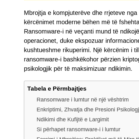
Mbrojtja e kompjuterëve dhe rrjeteve nga
kërcënimet moderne bëhen më të fshehta, 
Ransomware-i në veçanti mund të ndikojë
operacionet, duke ekspozuar informacion
kushtueshme rikuperimi. Një kërcënim i t
ransomware-i bashkëkohor përzien kriptog
psikologjik për të maksimizuar ndikimin.
Tabela e Përmbajtjes
Ransomware i lumtur në një vështrim
Enkriptimi, Zhvatja dhe Presioni Psikologj
Ndikimi dhe Kufijtë e Largimit
Si përhapet ransomware-i i lumtur