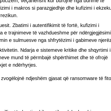
pticizëm, veçanërisht kur burojnë nga burime të
zimi i makros si parazgjedhje dhe kufizimi i ekzeku
rrezikun.
t. Zbatimi i autentifikimit të fortë, kufizimi i
erja e trajnimeve të vazhdueshme për ndërgjegjësim
min e sulmuesve nga shfrytëzimi i gabimeve njerë
ivitetin. Ndarja e sistemeve kritike dhe shqyrtimi i
meve mund të përmbajë shpërthimet dhe të ofrojë
jet e ndërhyrjes.
 zvogëlojnë ndjeshëm gjasat që ransomware të fito