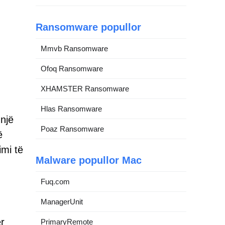
Ransomware popullor
Mmvb Ransomware
Ofoq Ransomware
XHAMSTER Ransomware
n
Hlas Ransomware
 një
Poaz Ransomware
ë
imi të
Malware popullor Mac
Fuq.com
ManagerUnit
r
PrimaryRemote