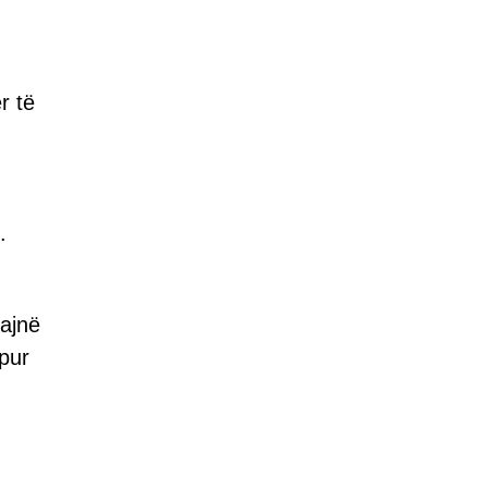
r të
.
ajnë
apur