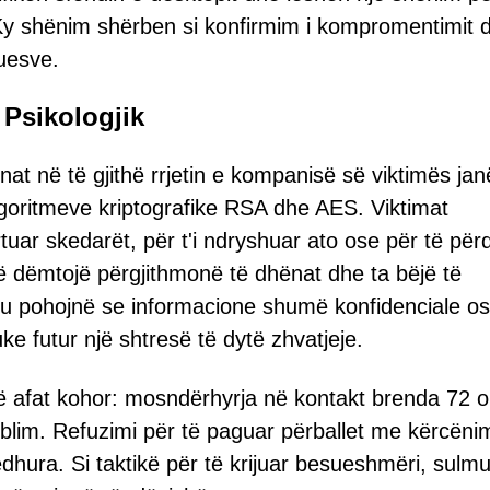
Ky shënim shërben si konfirmim i kompromentimit d
uesve.
 Psikologjik
at në të gjithë rrjetin e kompanisë së viktimës jan
lgoritmeve kriptografike RSA dhe AES. Viktimat
tuar skedarët, për t'i ndryshuar ato ose për të për
të dëmtojë përgjithmonë të dhënat dhe ta bëjë të
tu pohojnë se informacione shumë konfidenciale o
ke futur një shtresë të dytë zhvatjeje.
një afat kohor: mosndërhyrja në kontakt brenda 72 
ërblim. Refuzimi për të paguar përballet me kërcëni
edhura. Si taktikë për të krijuar besueshmëri, sulmu