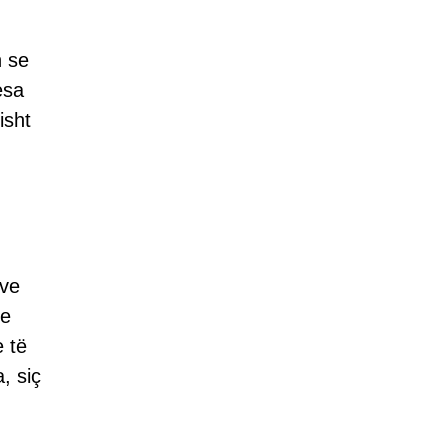
n se
esa
isht
ëve
me
 të
, siç