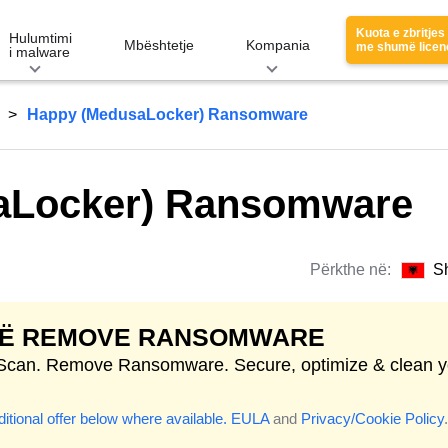
Kuota e zbritjes
Hulumtimi
Mbështetje
Kompania
me shumë licen
i malware
Happy (MedusaLocker) Ransomware
aLocker) Ransomware
Përkthe në:
S
 TË REMOVE RANSOMWARE
 Scan. Remove Ransomware. Secure, optimize & clean y
itional offer below where available.
EULA
and
Privacy/Cookie Policy
.