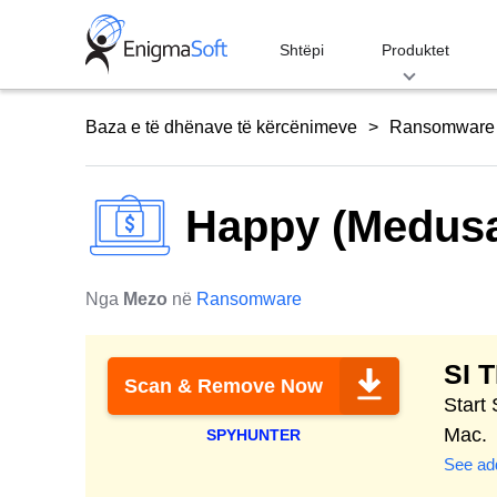
Skip
to
Shtëpi
Produktet
content
Baza e të dhënave të kërcënimeve
Ransomware
Happy (Medus
Nga
Mezo
në
Ransomware
SI
Scan & Remove Now
Start
Mac.
SPYHUNTER
See add