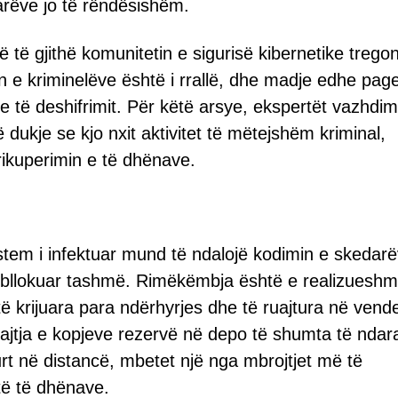
darëve jo të rëndësishëm.
të gjithë komunitetin e sigurisë kibernetike trego
 e kriminelëve është i rrallë, dhe madje edhe pag
e të deshifrimit. Për këtë arsye, ekspertët vazhdim
dukje se kjo nxit aktivitet të mëtejshëm kriminal,
rikuperimin e të dhënave.
tem i infektuar mund të ndalojë kodimin e skedar
ë bllokuar tashmë. Rimëkëmbja është e realizuesh
 krijuara para ndërhyrjes dhe të ruajtura në vende
ajtja e kopjeve rezervë në depo të shumta të ndara
gurt në distancë, mbetet një nga mbrojtjet më të
ë të dhënave.