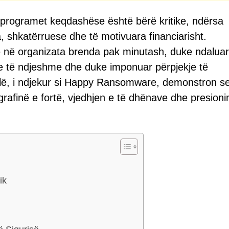
 programet keqdashëse është bërë kritike, ndërsa
shkatërruese dhe të motivuara financiarisht.
 në organizata brenda pak minutash, duke ndaluar
e të ndjeshme dhe duke imponuar përpjekje të
illë, i ndjekur si Happy Ransomware, demonstron se
rafinë e fortë, vjedhjen e të dhënave dhe presioni
ik