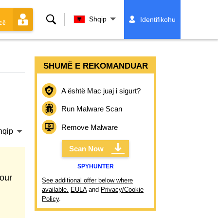
Kërko
Shqip
Identifikohu
cë
SHUMË E REKOMANDUAR
A është Mac juaj i sigurt?
Run Malware Scan
Remove Malware
hqip
Scan Now
SPYHUNTER
our
See additional offer below where
available.
EULA
and
Privacy/Cookie
Policy
.