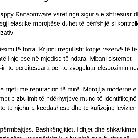
 Happy Ransomware varet nga siguria e shtresuar 
tegji elastike mbrojtëse duhet të përfshijë si kontroll
zativ:
imi të forta. Krijoni rregullisht kopje rezervë të të
htë linje ose në mjedise të ndara. Mbani sistemet
-in të përditësuara për të zvogëluar ekspozimin nd
le rrjeti me reputacion të mirë. Mbrojtja moderne e
temet e zbulimit të ndërhyrjeve mund të identifikojnë
ekte të njohura keqdashëse dhe të kufizojnë lëvizjen
 përmbajtjes. Bashkëngjitjet, lidhjet dhe shkarkimet