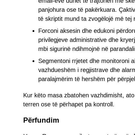
email-eve duhet të trajtohen me ske
panjohura ose të pakërkuara. Çaktivi
të skriptit mund ta zvogëlojë më tej 
Forconi aksesin dhe edukoni përdoruesi
privilegjeve administrative dhe kry
mbi sigurinë ndihmojnë në parandali
Segmentoni rrjetet dhe monitoroni akt
vazhdueshëm i regjistrave dhe alar
paralajmërim të hershëm për përpjek
Kur këto masa zbatohen vazhdimisht, ato
terren ose të përhapet pa kontroll.
Përfundim