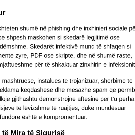
ur
eten shumë në phishing dhe inxhinieri sociale pë
ëse shpesh maskohen si skedarë legjitimë ose
dëmshme. Skedarët infektivë mund të shfaqen si
ente zyre, PDF ose skripte, dhe në shumë raste,
mjaftueshme për të shkaktuar zinxhirin e infeksionit
mashtruese, instalues të trojanizuar, shërbime të
, reklama keqdashëse dhe mesazhe spam që përmb
 lloje gjithashtu demonstrojnë aftësinë për t'u përh
isjeve të lëvizshme të ruajtjes, duke mundësuar
e fundore është e kompromentuar.
 të Mira të Sigurisë