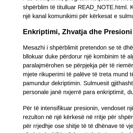
shpërblim të titulluar READ_NOTE.html. 
një kanal komunikimi për kërkesat e sulm
Enkriptimi, Zhvatja dhe Presioni
Mesazhi i shpërblimit pretendon se të dhën
bllokuar duke përdorur një kombinim të a
paralajmërohen se përpjekja për të riemër
mjete rikuperimi të palëve të treta mund 
pamundur dekriptimin. Sulmuesit gjithash
personale janë nxjerrë para enkriptimit, du
Për të intensifikuar presionin, vendoset 
rezulton në një kërkesë në rritje për shp
për rrjedhje ose shitje të të dhënave të vj