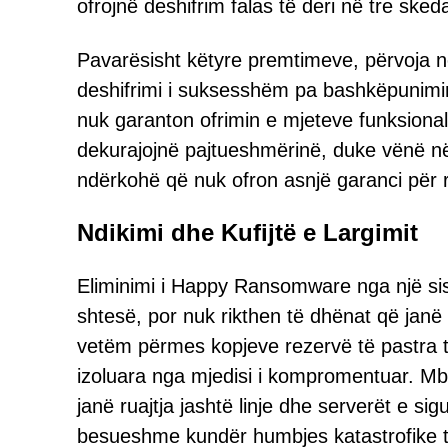
ofrojnë deshifrim falas të deri në tre ske
Pavarësisht këtyre premtimeve, përvoja në 
deshifrimi i suksesshëm pa bashkëpunimin
nuk garanton ofrimin e mjeteve funksional
dekurajojnë pajtueshmërinë, duke vënë në 
ndërkohë që nuk ofron asnjë garanci për 
Ndikimi dhe Kufijtë e Largimit
Eliminimi i Happy Ransomware nga një sis
shtesë, por nuk rikthen të dhënat që jan
vetëm përmes kopjeve rezervë të pastra të
izoluara nga mjedisi i kompromentuar. Mb
janë ruajtja jashtë linje dhe serverët e si
besueshme kundër humbjes katastrofike t