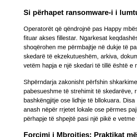
Si përhapet ransomware-i i lumt
Operatorët që qëndrojnë pas Happy mbësht
fituar akses fillestar. Ngarkesat keqdash
shoqërohen me përmbajtje në dukje të pa
skedarë të ekzekutueshëm, arkiva, dokum
vetëm hapja e një skedari të tillë është e 
Shpërndarja zakonisht përfshin shkarkime 
pabesueshme të strehimit të skedarëve
bashkëngjitje ose lidhje të bllokuara. Disa
anash nëpër rrjetet lokale ose përmes paj
përhapje të shpejtë pasi një pikë e vetm
Forcimi i Mbrojtjes: Praktikat më