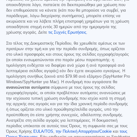
οποιονδήποτε λόγο, πιστεύετε ότι διεκπεραιώθηκε μια χρέωση που
δεν επιθυμούσατε να κάνετε (κάτι που θα μπορούσε να συμβεί, για
παράδειγμα, λόγω διαχείρισης συστήματος), μπορείτε επίσης να
ακυρώσετε και να λάβετε πλήρη επιστροφή χρημάτων για τη χρέωση
οποιαδήποτε στιγμή εντός 30 ημερών από την ημερομηνία της
χρέωσης αγοράς. Δείτε
τις Συχνές Ερωτήσεις
.
Στο τέλος της Δοκιμαστικής Περίοδου, θα χρεωθείτε αμέσως εκ των
προτέρων στην τιμή και για την περίοδο συνδρομής, όπως ορίζεται
στο υλικό προσφοράς και στους όρους της σελίδας εγγραφής/αγοράς
(οι οποίοι ενσωματώνονται στο παρόν μέσω παραπομπής· η
τιμολόγηση ενδέχεται να διαφέρει ανά χώρα ή ανά προσφορά ανά
λεπτομέρεια σελίδας αγοράς) εάν δεν έχετε ακυρώσει εγκαίρως. Η
τιμολόγηση συνήθως ξεκινά από
$79.98
ανά εξάμηνο (SpyHunter Pro
Windows/SpyHunter για Mac). Η συνδρομή που αγοράσατε θα
ανανεώνεται αυτόματα
σύμφωνα με τους όρους της σελίδας
εγγραφής/αγοράς, οι οποίοι προβλέπουν αυτόματες ανανεώσεις με
την ισχύουσα τυπική χρέωση συνδρομής που ισχύει κατά τη στιγμή
της αρχικής σας αγοράς και για την ίδια χρονική περίοδο συνδρομής
ή όπως ορίζεται στο υλικό προώθησης/σελίδα αγοράς, υπό την
προϋπόθεση ότι είστε χρήστης συνεχούς, αδιάλειπτης συνδρομής.
Ανατρέξτε στη σελίδα αγοράς για λεπτομέρειες. Η δοκιμαστική
περίοδος υπόκειται σε αυτούς τους Όρους, τη συμφωνία σας με τους
Όρους Χρήσης
EULA/TOS
,
την Πολιτική Απορρήτου/Cookie
και
τους