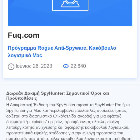
Fuq.com
Πρόγραμμα Rogue Anti-Spyware
,
Κακόβουλο
λογισμικό Mac
Ιούνιος 26, 2023
22,640
Δωρεάν Δοκιμή SpyHunter: Σημαντικοί Όροι και
Προϋποθέσεις
Η Δοκιμαστική Έκδοση του SpyHunter αφορά το SpyHunter Pro ή το
SpyHunter για Mac και περιλαμβάνει πολλαπλές συσκευές (όπως
ορίζεται στο διαφημιστικό υλικό/σελίδα αγοράς) για μια εφάπαξ
δοκιμαστική περίοδο 7 ημερών, προσφέροντας ολοκληρωμένη
λειτουργικότητα ανίχνευσης και αφαίρεσης κακόβουλου λογισμικού,
προστατευτικά υψηλής απόδοσης για την ενεργή προστασία του
συστήματός σας από απειλές κακόβουλου λογισμικού και πρόσβαση