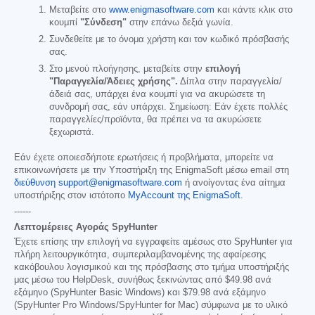
Μεταβείτε στο
www.enigmasoftware.com
και κάντε κλικ στο
κουμπί
"Σύνδεση"
στην επάνω δεξιά γωνία.
Συνδεθείτε με το όνομα χρήστη και τον κωδικό πρόσβασής
σας.
Στο μενού πλοήγησης, μεταβείτε στην
επιλογή
"Παραγγελία/Άδειες χρήσης".
Δίπλα στην παραγγελία/
άδειά σας, υπάρχει ένα κουμπί για να ακυρώσετε τη
συνδρομή σας, εάν υπάρχει. Σημείωση: Εάν έχετε πολλές
παραγγελίες/προϊόντα, θα πρέπει να τα ακυρώσετε
ξεχωριστά.
Εάν έχετε οποιεσδήποτε ερωτήσεις ή προβλήματα, μπορείτε να
επικοινωνήσετε με την Υποστήριξη της EnigmaSoft μέσω email στη
διεύθυνση support@enigmasoftware.com
ή ανοίγοντας ένα αίτημα
υποστήριξης στον ιστότοπο
MyAccount της EnigmaSoft
.
------
Λεπτομέρειες Αγοράς SpyHunter
Έχετε επίσης την επιλογή να εγγραφείτε αμέσως στο SpyHunter για
πλήρη λειτουργικότητα, συμπεριλαμβανομένης της αφαίρεσης
κακόβουλου λογισμικού και της πρόσβασης στο τμήμα υποστήριξής
μας μέσω του HelpDesk, συνήθως ξεκινώντας από
$49.98
ανά
εξάμηνο (SpyHunter Basic Windows) και
$79.98
ανά εξάμηνο
(SpyHunter Pro Windows/SpyHunter for Mac) σύμφωνα με το υλικό