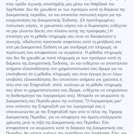
στην ομάδα τεχνικής υποστήριξής μας μέσω του HelpDesk του
SpyHunter. Δεν θα χρεωθείτε εκ των προτέρων κατά τη διάρκεια της
Δοκιμαστικής περιόδου, αν και απαιτείται πιστωτική κάρτα για την
ενεργοποίηση της Δοκιμαστικής Έκδοσης. (Οι προπληρωμένες
πιστωτικές κάρτες, οι χρεωστικές κάρτες και οι δωροκάρτες ενδέχεται
να μην γίνονται δεκτές στο πλαίσιο αυτής της προσφοράς.) Η
απαίτηση για τη μέθοδο πληρωμής σας είναι να διασφαλιστεί η
συνεχής, αδιάλειπτη προστασία ασφαλείας κατά τη μετάβασή σας
από μια Δοκιμαστική Έκδοση σε μια συνδρομή επί πληρωμή, σε
περίπτωση που αποφασίσετε να αγοράσετε. Η μέθοδος πληρωμής
σας δεν θα χρεωθεί με ποσό πληρωμής εκ των προτέρων κατά τη
διάρκεια της Δοκιμαστικής Έκδοσης, αν και ενδέχεται να αποσταλούν
αιτήματα εξουσιοδότησης στο χρηματοπιστωτικό σας ίδρυμα για να
επαληθευτεί ότι η μέθοδος πληρωμής σας είναι έγκυρη (οι εν λόγω
υποβολές εξουσιοδότησης δεν αποτελούν αιτήματα για χρεώσεις ή
τέλη από την EnigmaSoft, αλλά, ανάλογα με τη μέθοδο πληρωμής
σας ή/και το χρηματοπιστωτικό σας ίδρυμα, ενδέχεται να επηρεάσουν
τη διαθεσιμότητα του λογαριασμού σας). Μπορείτε να ακυρώσετε τη
Δοκιμαστική σας Περίοδο μέσω της ενότητας "Ο Λογαριασμός μου"
στον ιστότοπο της EnigmaSoft για τον λογαριασμό σας ή
επικοινωνώντας με την EnigmaSoft πριν από το τέλος της 7ήμερης
Δοκιμαστικής Περιόδου, για να αποφύγετε την άμεση επεξεργασία
χρέωσης μετά τη λήξη της Δοκιμαστικής σας Περίοδου. Εάν
αποφασίσετε να ακυρώσετε κατά τη διάρκεια της Δοκιμαστικής σας
Περίοδου, θα χάσετε αμέσως την πρόσβαση στο SpyHunter. Εάν, για