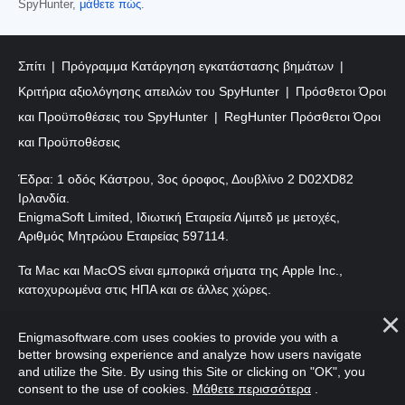
SpyHunter,
μάθετε πώς
.
Σπίτι
Πρόγραμμα Κατάργηση εγκατάστασης βημάτων
Κριτήρια αξιολόγησης απειλών του SpyHunter
Πρόσθετοι Όροι
και Προϋποθέσεις του SpyHunter
RegHunter Πρόσθετοι Όροι
και Προϋποθέσεις
Έδρα: 1 οδός Κάστρου, 3ος όροφος, Δουβλίνο 2 D02XD82
Ιρλανδία.
EnigmaSoft Limited, Ιδιωτική Εταιρεία Λίμιτεδ με μετοχές,
Αριθμός Μητρώου Εταιρείας 597114.
Τα Mac και MacOS είναι εμπορικά σήματα της Apple Inc.,
κατοχυρωμένα στις ΗΠΑ και σε άλλες χώρες.
Πνευματικά δικαιώματα 2016-
2026
. EnigmaSoft Ltd. Με
Enigmasoftware.com uses cookies to provide you with a
επιφύλαξη παντός δικαιώματος.
better browsing experience and analyze how users navigate
and utilize the Site. By using this Site or clicking on "OK", you
consent to the use of cookies.
Μάθετε περισσότερα
.