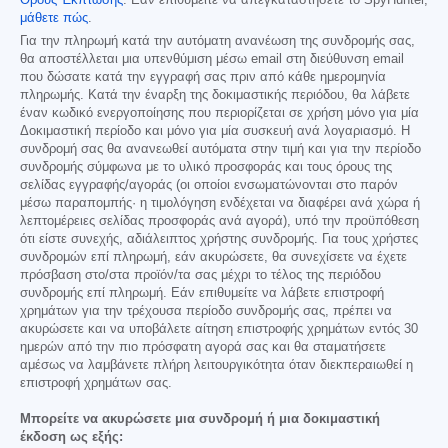
Όρους Έκπτωσης
. Εάν επιθυμείτε να απεγκαταστήσετε το SpyHunter,
μάθετε πώς
.
Για την πληρωμή κατά την αυτόματη ανανέωση της συνδρομής σας,
θα αποστέλλεται μια υπενθύμιση μέσω email στη διεύθυνση email
που δώσατε κατά την εγγραφή σας πριν από κάθε ημερομηνία
πληρωμής. Κατά την έναρξη της δοκιμαστικής περιόδου, θα λάβετε
έναν κωδικό ενεργοποίησης που περιορίζεται σε χρήση μόνο για μία
Δοκιμαστική περίοδο και μόνο για μία συσκευή ανά λογαριασμό. Η
συνδρομή σας θα ανανεωθεί αυτόματα στην τιμή και για την περίοδο
συνδρομής σύμφωνα με το υλικό προσφοράς και τους όρους της
σελίδας εγγραφής/αγοράς (οι οποίοι ενσωματώνονται στο παρόν
μέσω παραπομπής· η τιμολόγηση ενδέχεται να διαφέρει ανά χώρα ή
λεπτομέρειες σελίδας προσφοράς ανά αγορά), υπό την προϋπόθεση
ότι είστε συνεχής, αδιάλειπτος χρήστης συνδρομής. Για τους χρήστες
συνδρομών επί πληρωμή, εάν ακυρώσετε, θα συνεχίσετε να έχετε
πρόσβαση στο/στα προϊόν/τα σας μέχρι το τέλος της περιόδου
συνδρομής επί πληρωμή. Εάν επιθυμείτε να λάβετε επιστροφή
χρημάτων για την τρέχουσα περίοδο συνδρομής σας, πρέπει να
ακυρώσετε και να υποβάλετε αίτηση επιστροφής χρημάτων εντός 30
ημερών από την πιο πρόσφατη αγορά σας και θα σταματήσετε
αμέσως να λαμβάνετε πλήρη λειτουργικότητα όταν διεκπεραιωθεί η
επιστροφή χρημάτων σας.
Μπορείτε να ακυρώσετε μια συνδρομή ή μια δοκιμαστική
έκδοση ως εξής: