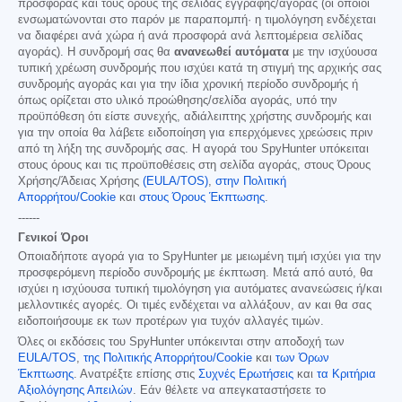
προσφοράς και τους όρους της σελίδας εγγραφής/αγοράς (οι οποίοι
ενσωματώνονται στο παρόν με παραπομπή· η τιμολόγηση ενδέχεται
να διαφέρει ανά χώρα ή ανά προσφορά ανά λεπτομέρεια σελίδας
αγοράς). Η συνδρομή σας θα
ανανεωθεί αυτόματα
με την ισχύουσα
τυπική χρέωση συνδρομής που ισχύει κατά τη στιγμή της αρχικής σας
συνδρομής αγοράς και για την ίδια χρονική περίοδο συνδρομής ή
όπως ορίζεται στο υλικό προώθησης/σελίδα αγοράς, υπό την
προϋπόθεση ότι είστε συνεχής, αδιάλειπτης χρήστης συνδρομής και
για την οποία θα λάβετε ειδοποίηση για επερχόμενες χρεώσεις πριν
από τη λήξη της συνδρομής σας. Η αγορά του SpyHunter υπόκειται
στους όρους και τις προϋποθέσεις στη σελίδα αγοράς, στους Όρους
Χρήσης/Άδειας Χρήσης
(EULA/TOS)
,
στην Πολιτική
Απορρήτου/Cookie
και
στους Όρους Έκπτωσης
.
------
Γενικοί Όροι
Οποιαδήποτε αγορά για το SpyHunter με μειωμένη τιμή ισχύει για την
προσφερόμενη περίοδο συνδρομής με έκπτωση. Μετά από αυτό, θα
ισχύει η ισχύουσα τυπική τιμολόγηση για αυτόματες ανανεώσεις ή/και
μελλοντικές αγορές. Οι τιμές ενδέχεται να αλλάξουν, αν και θα σας
ειδοποιήσουμε εκ των προτέρων για τυχόν αλλαγές τιμών.
Όλες οι εκδόσεις του SpyHunter υπόκεινται στην αποδοχή των
EULA/TOS
,
της Πολιτικής Απορρήτου/Cookie
και
των Όρων
Έκπτωσης
. Ανατρέξτε επίσης στις
Συχνές Ερωτήσεις
και
τα Κριτήρια
Αξιολόγησης Απειλών
. Εάν θέλετε να απεγκαταστήσετε το