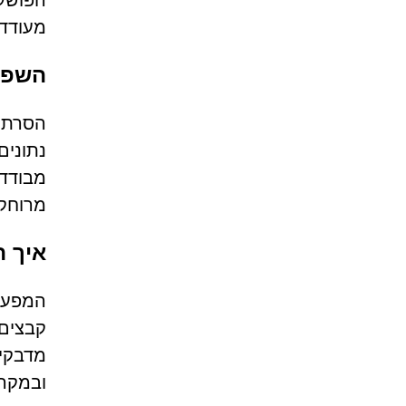
הפושעי
מעודדי
השפע
נתונים
מבודדי
מרוחקי
איך 
קבצים 
ובמקרי