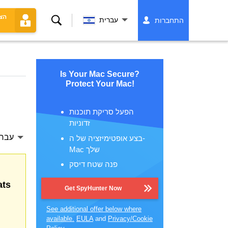
הצ
לחפש
עברית
התחברות
Is Your Mac Secure?
Protect Your Mac!
הפעל סריקת תוכנות
זדוניות
עברי
בצע אופטימיזציה של ה-
Mac שלך
פנה שטח דיסק
ats
Get SpyHunter Now
See additional offer below where
available.
EULA
and
Privacy/Cookie