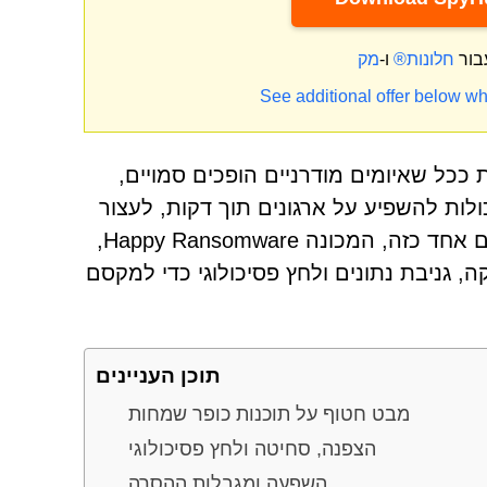
בור
חלונות®
ו-
See additional offer below wh
 ככל שאיומים מודרניים הופכים סמויים,
ולות להשפיע על ארגונים תוך דקות, לעצור
פעילות, לחשוף מידע רגיש ולגרום למאמצי שחזור יקרים. איום אחד כזה, המכונה Happy Ransomware,
, גניבת נתונים ולחץ פסיכולוגי כדי למקסם
תוכן העניינים
מבט חטוף על תוכנות כופר שמחות
הצפנה, סחיטה ולחץ פסיכולוגי
השפעה ומגבלות ההסרה