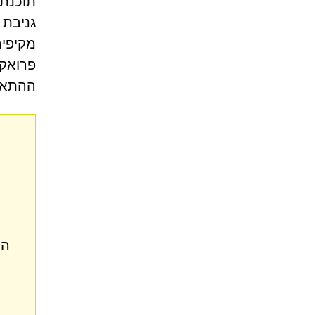
גניבת 
מקיפים
פרואקט
ההתאוש