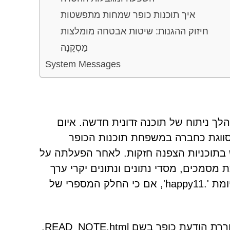
איך תוכנות כופר שמחות מתפשטות
חיזוק ההגנות: שיטות אבטחה מומלצות
מַסְקָנָה
System Messages
מידע במהלך ניתוח של תוכנה זדונית חדשה. איום
מסווגת כחברה במשפחת תוכנות הכופר
 ובשימוש בתוכניות הצפנה חזקות. לאחר הפעלתה על
ם שהופכת מסמכים, מסדי נתונים ונתונים יקרי ערך
אחרים לבלתי נגישים. פריטים מוצפנים מקבלים שם עם הסיומת '.happy11', אם כי החלק המספרי של
לאחר ההצפנה, הנוזקה משנה את רקע שולחן העבודה ומשחררת הודעת כופר בשם READ_NOTE.html.