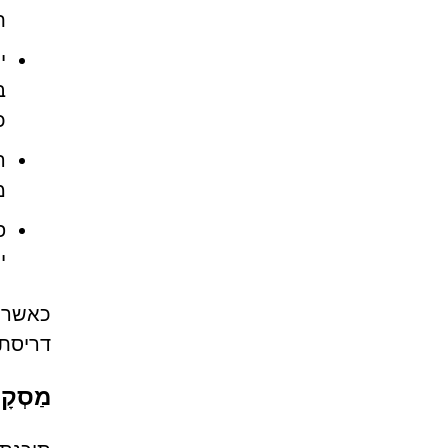
ת
י
ב
כ
ה
מ
פ
י
כאשר א
דריסת 
מַסְקָנ