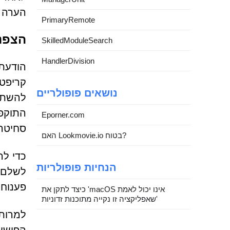
הערה ז
PrimaryRemote
הצפנה
SkilledModuleSearch
HandlerDivision
הודעת 
נושאים פופולריים
להשתמש
התוקפי
Eporner.com
סחיטה
האם Lookmovie.io בטוח?
הנחיות פופולריות
לשלם נ
פענוח 
כיצד לתקן את 'macOS אינו יכול לאמת
שאפליקציה זו נקייה מתוכנות זדוניות'
למרות 