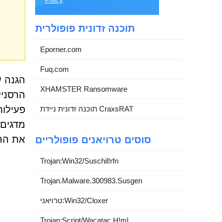
Policy
.
תוכנה זדונית פופולרית
Eporner.com
Fuq.com
הגנה ע
XHAMSTER Ransomware
הרסניי
תוכנה זדונית ניידת CraxsRAT
מדגים 
את הה
סוסים טרויאנים פופולריים
Trojan:Win32/Suschil!rfn
Trojan.Malware.300983.Susgen
טרויאני:Win32/Cloxer
Trojan:Script/Wacatac.H!ml