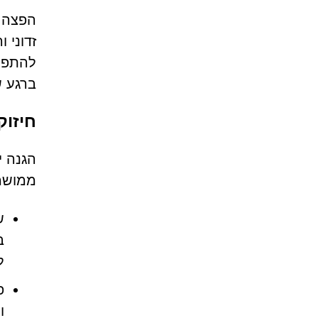
הפצה כ
זדוני 
להתפש
ברגע ש
חיזוק
ממושמע
ש
ב
ל
פ
ו