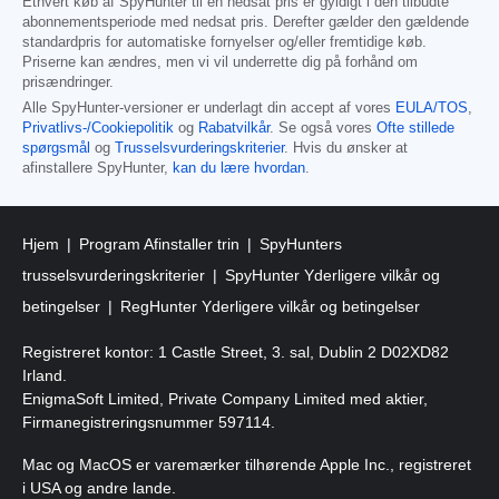
Ethvert køb af SpyHunter til en nedsat pris er gyldigt i den tilbudte
abonnementsperiode med nedsat pris. Derefter gælder den gældende
standardpris for automatiske fornyelser og/eller fremtidige køb.
Priserne kan ændres, men vi vil underrette dig på forhånd om
prisændringer.
Alle SpyHunter-versioner er underlagt din accept af vores
EULA/TOS
,
Privatlivs-/Cookiepolitik
og
Rabatvilkår
. Se også vores
Ofte stillede
spørgsmål
og
Trusselsvurderingskriterier
. Hvis du ønsker at
afinstallere SpyHunter,
kan du lære hvordan
.
Hjem
Program Afinstaller trin
SpyHunters
trusselsvurderingskriterier
SpyHunter Yderligere vilkår og
betingelser
RegHunter Yderligere vilkår og betingelser
Registreret kontor: 1 Castle Street, 3. sal, Dublin 2 D02XD82
Irland.
EnigmaSoft Limited, Private Company Limited med aktier,
Firmanegistreringsnummer 597114.
Mac og MacOS er varemærker tilhørende Apple Inc., registreret
i USA og andre lande.