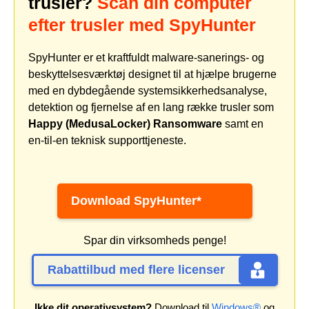
trusler?
Scan din computer
efter trusler med SpyHunter
SpyHunter er et kraftfuldt malware-sanerings- og
beskyttelsesværktøj designet til at hjælpe brugerne
med en dybdegående systemsikkerhedsanalyse,
detektion og fjernelse af en lang række trusler som
Happy (MedusaLocker) Ransomware
samt en
en-til-en teknisk supporttjeneste.
Download SpyHunter*
Spar din virksomheds penge!
Rabattilbud med flere licenser
Ikke dit operativsystem?
Download til
Windows®
og