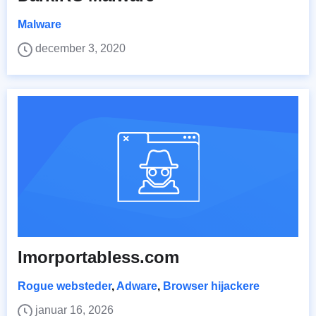
Malware
december 3, 2020
Imorportabless.com
Rogue websteder
,
Adware
,
Browser hijackere
januar 16, 2026