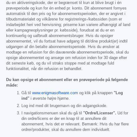
du en aktiveringskode, der er begrænset til kun at blive brugt i én
prøveperiode og kun for én enhed pr. konto. Dit abonnement fornyes
automatisk til den pris og for abonnementsperioden, der er angivet i
tilbudsmaterialet og vilkårene for registrerings-/købssiden (som er
indarbejdet heri ved henvisning; priserne kan variere afhængigt af land
eller kampagneoplysninger pr. købsside), forudsat at du er en
kontinuerlig og uafbrudt abonnementsbruger. Hvis du opsiger
abonnementet, vil du fortsat have adgang til dit/dine produkt(er) indtil
udgangen af din betalte abonnementsperiode. Hvis du ønsker at
modtage en refusion for din daværende abonnementsperiode, skal du
opsige abonnementet og ansøge om refusion inden for 30 dage efter
dit seneste køb, og du vil straks stoppe med at modtage fuld
funktionalitet, når din refusion er behandlet.
Du kan opsige et abonnement eller en prøveperiode på følgende
måde:
Gå til
www.enigmasoftware.com
og klik på knappen
"Log
ind"
i øverste højre hjørne.
Log ind med dit brugernavn og din adgangskode.
I navigationsmenuen skal du gå til
"Ordre/Licenser".
Ud for
din ordre/licens er der en knap til at annullere dit
abonnement, hvis det er relevant. Bemærk: Hvis du har flere
ordrer/produkter, skal du annullere dem individuelt.