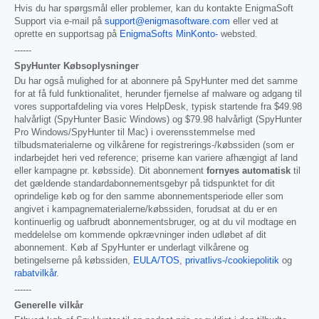
Hvis du har spørgsmål eller problemer, kan du kontakte EnigmaSoft
Support via e-mail på
support@enigmasoftware.com
eller ved at
oprette en supportsag på
EnigmaSofts MinKonto-
websted.
------
SpyHunter Købsoplysninger
Du har også mulighed for at abonnere på SpyHunter med det samme
for at få fuld funktionalitet, herunder fjernelse af malware og adgang til
vores supportafdeling via vores HelpDesk, typisk startende fra
$49.98
halvårligt (SpyHunter Basic Windows) og
$79.98
halvårligt (SpyHunter
Pro Windows/SpyHunter til Mac) i overensstemmelse med
tilbudsmaterialerne og vilkårene for registrerings-/købssiden (som er
indarbejdet heri ved reference; priserne kan variere afhængigt af land
eller kampagne pr. købsside). Dit abonnement
fornyes automatisk
til
det gældende standardabonnementsgebyr på tidspunktet for dit
oprindelige køb og for den samme abonnementsperiode eller som
angivet i kampagnematerialerne/købssiden, forudsat at du er en
kontinuerlig og uafbrudt abonnementsbruger, og at du vil modtage en
meddelelse om kommende opkrævninger inden udløbet af dit
abonnement. Køb af SpyHunter er underlagt vilkårene og
betingelserne på købssiden,
EULA/TOS
,
privatlivs-/cookiepolitik
og
rabatvilkår
.
------
Generelle vilkår