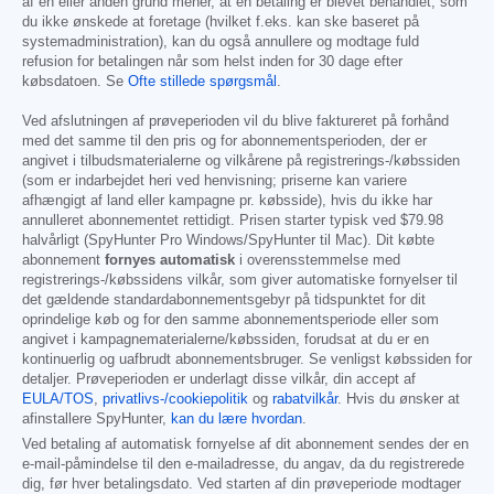
af en eller anden grund mener, at en betaling er blevet behandlet, som
du ikke ønskede at foretage (hvilket f.eks. kan ske baseret på
systemadministration), kan du også annullere og modtage fuld
refusion for betalingen når som helst inden for 30 dage efter
købsdatoen. Se
Ofte stillede spørgsmål
.
Ved afslutningen af prøveperioden vil du blive faktureret på forhånd
med det samme til den pris og for abonnementsperioden, der er
angivet i tilbudsmaterialerne og vilkårene på registrerings-/købssiden
(som er indarbejdet heri ved henvisning; priserne kan variere
afhængigt af land eller kampagne pr. købsside), hvis du ikke har
annulleret abonnementet rettidigt. Prisen starter typisk ved
$79.98
halvårligt (SpyHunter Pro Windows/SpyHunter til Mac). Dit købte
abonnement
fornyes automatisk
i overensstemmelse med
registrerings-/købssidens vilkår, som giver automatiske fornyelser til
det gældende standardabonnementsgebyr på tidspunktet for dit
oprindelige køb og for den samme abonnementsperiode eller som
angivet i kampagnematerialerne/købssiden, forudsat at du er en
kontinuerlig og uafbrudt abonnementsbruger. Se venligst købssiden for
detaljer. Prøveperioden er underlagt disse vilkår, din accept af
EULA/TOS
,
privatlivs-/cookiepolitik
og
rabatvilkår
. Hvis du ønsker at
afinstallere SpyHunter,
kan du lære hvordan
.
Ved betaling af automatisk fornyelse af dit abonnement sendes der en
e-mail-påmindelse til den e-mailadresse, du angav, da du registrerede
dig, før hver betalingsdato. Ved starten af din prøveperiode modtager