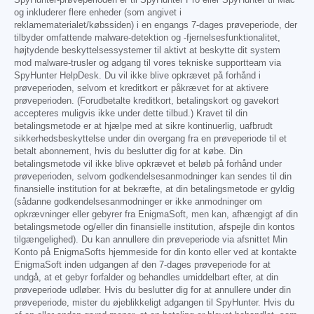
SpyHunter-prøveperioden er til SpyHunter Pro eller SpyHunter til Mac
og inkluderer flere enheder (som angivet i
reklamematerialet/købssiden) i en engangs 7-dages prøveperiode, der
tilbyder omfattende malware-detektion og -fjernelsesfunktionalitet,
højtydende beskyttelsessystemer til aktivt at beskytte dit system
mod malware-trusler og adgang til vores tekniske supportteam via
SpyHunter HelpDesk. Du vil ikke blive opkrævet på forhånd i
prøveperioden, selvom et kreditkort er påkrævet for at aktivere
prøveperioden. (Forudbetalte kreditkort, betalingskort og gavekort
accepteres muligvis ikke under dette tilbud.) Kravet til din
betalingsmetode er at hjælpe med at sikre kontinuerlig, uafbrudt
sikkerhedsbeskyttelse under din overgang fra en prøveperiode til et
betalt abonnement, hvis du beslutter dig for at købe. Din
betalingsmetode vil ikke blive opkrævet et beløb på forhånd under
prøveperioden, selvom godkendelsesanmodninger kan sendes til din
finansielle institution for at bekræfte, at din betalingsmetode er gyldig
(sådanne godkendelsesanmodninger er ikke anmodninger om
opkrævninger eller gebyrer fra EnigmaSoft, men kan, afhængigt af din
betalingsmetode og/eller din finansielle institution, afspejle din kontos
tilgængelighed). Du kan annullere din prøveperiode via afsnittet Min
Konto på EnigmaSofts hjemmeside for din konto eller ved at kontakte
EnigmaSoft inden udgangen af den 7-dages prøveperiode for at
undgå, at et gebyr forfalder og behandles umiddelbart efter, at din
prøveperiode udløber. Hvis du beslutter dig for at annullere under din
prøveperiode, mister du øjeblikkeligt adgangen til SpyHunter. Hvis du