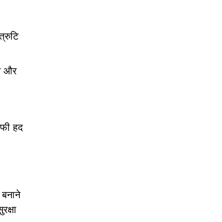
्रुटि
ॉग और
काफी हद
 बनाने
रक्षा