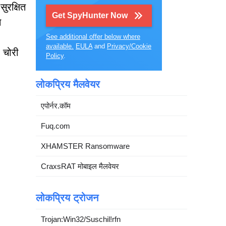
ुरक्षित
Get SpyHunter Now
े
See additional offer below where
available.
EULA
and
Privacy/Cookie
 चोरी
Policy
.
लोकप्रिय मैलवेयर
एपोर्नर.कॉम
Fuq.com
XHAMSTER Ransomware
CraxsRAT मोबाइल मैलवेयर
लोकप्रिय ट्रोजन
Trojan:Win32/Suschil!rfn