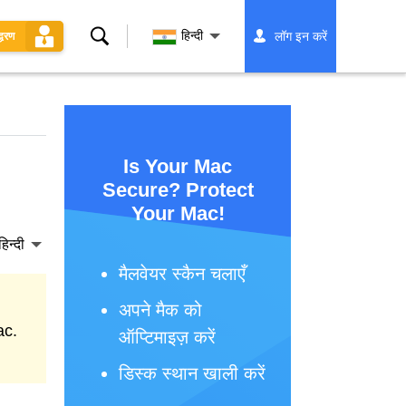
खोज
हिन्दी
लॉग इन करें
्धरण
Is Your Mac
Secure? Protect
Your Mac!
हिन्दी
मैलवेयर स्कैन चलाएँ
अपने मैक को
ac.
ऑप्टिमाइज़ करें
डिस्क स्थान खाली करें