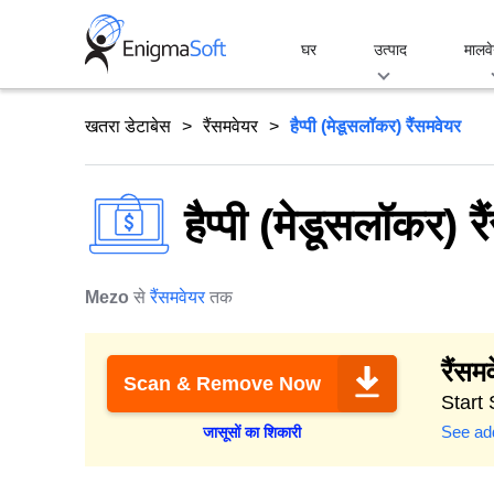
Skip
to
घर
उत्पाद
मालवे
content
खतरा डेटाबेस
रैंसमवेयर
हैप्पी (मेडूसलॉकर) रैंसमवेयर
हैप्पी (मेडूसलॉकर) र
Mezo
से
रैंसमवेयर
तक
रैंसम
Scan & Remove Now
Start
See add
जासूसों का शिकारी