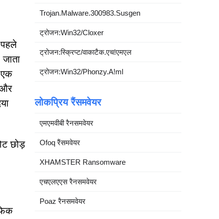
Trojan.Malware.300983.Susgen
ट्रोजन:Win32/Cloxer
 पहले
ट्रोजन:स्क्रिप्ट/वाकाटैक.एच!एमएल
ा जाता
ट्रोजन:Win32/Phonzy.A!ml
। एक
स और
लोकप्रिय रैंसमवेयर
िया
एमएमवीबी रैनसमवेयर
Ofoq रैंसमवेयर
ोट छोड़
XHAMSTER Ransomware
एचएलएएस रैनसमवेयर
Poaz रैनसमवेयर
ाफिक