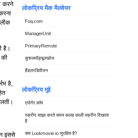
व करने
लोकप्रिय मैक मैलवेयर
 करना
Fuq.com
ी लीक
ManagerUnit
PrimaryRemote
ी है।
े की
कुशलमॉड्यूलखोज
हैंडलरडिवीजन
लभ है,
लोकप्रिय मुद्दे
हित
मिलती।
एपोर्नर.कॉम
स्क्रीन साझा करते समय कलह काली स्क्रीन दिखाता
है
क्या Lookmovie.io सुरक्षित है?
िन इससे