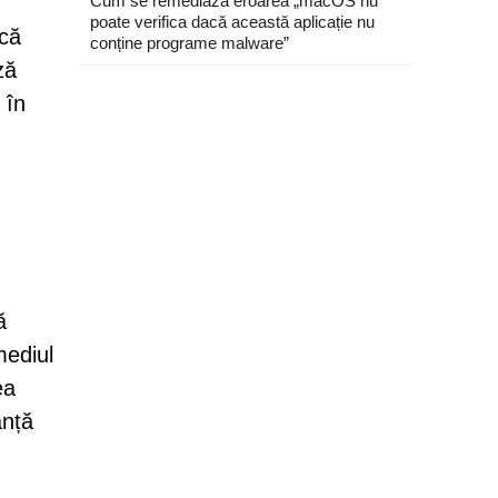
Cum se remediază eroarea „macOS nu
poate verifica dacă această aplicație nu
 că
conține programe malware”
ză
 în
ă
mediul
ea
anță