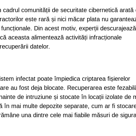
n cadrul comunității de securitate cibernetică arată
actorilor este rară și nici măcar plata nu garantea
funcționale. Din acest motiv, experții descurajează
 aceasta alimentează activități infracționale
recuperării datelor.
em infectat poate împiedica criptarea fișierelor
are au fost deja blocate. Recuperarea este fezabil
ainte de intruziune și stocate în locații izolate de 
ă în mai multe depozite separate, cum ar fi stocar
, rămâne una dintre cele mai fiabile măsuri de sigur