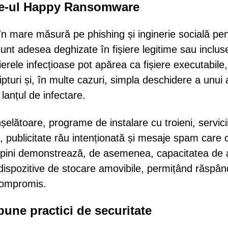
e-ul Happy Ransomware
n mare măsură pe phishing și inginerie socială pen
 sunt adesea deghizate în fișiere legitime sau inclus
erele infecțioase pot apărea ca fișiere executabile,
turi și, în multe cazuri, simpla deschidere a unui a
lanțul de infectare.
nșelătoare, programe de instalare cu troieni, servici
 publicitate rău intenționată și mesaje spam care 
lpini demonstrează, de asemenea, capacitatea de 
n dispozitive de stocare amovibile, permițând răspân
compromis.
bune practici de securitate