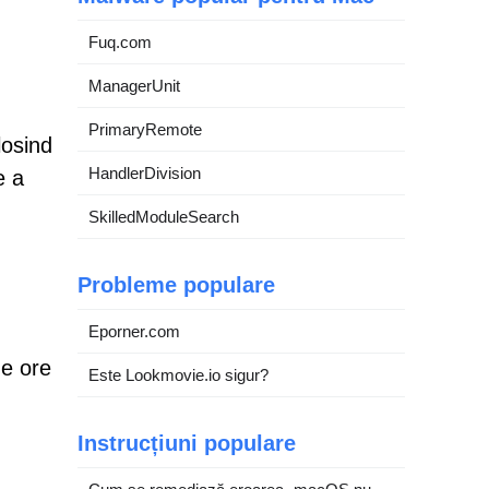
Fuq.com
ManagerUnit
PrimaryRemote
losind
HandlerDivision
e a
SkilledModuleSearch
Probleme populare
Eporner.com
de ore
Este Lookmovie.io sigur?
Instrucțiuni populare