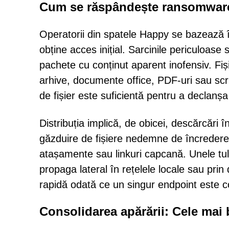
Cum se răspândește ransomwar
Operatorii din spatele Happy se bazează î
obține acces inițial. Sarcinile periculoase
pachete cu conținut aparent inofensiv. Fiși
arhive, documente office, PDF-uri sau scrip
de fișier este suficientă pentru a declanșa 
Distribuția implică, de obicei, descărcări î
găzduire de fișiere nedemne de încredere,
atașamente sau linkuri capcană. Unele tu
propaga lateral în rețelele locale sau pri
rapidă odată ce un singur endpoint este 
Consolidarea apărării: Cele mai 