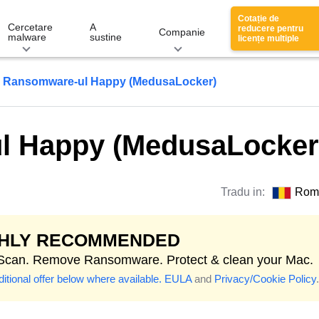
Cotație de
Cercetare
A
reducere pentru
Companie
malware
sustine
licențe multiple
Ransomware-ul Happy (MedusaLocker)
l Happy (MedusaLocker
Tradu in:
Rom
GHLY RECOMMENDED
 Scan. Remove Ransomware. Protect & clean your Mac.
itional offer below where available.
EULA
and
Privacy/Cookie Policy
.