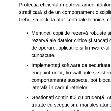
Protecția eficientă împotriva amenințăr
stratificată și de un comportament disciplin
trebui să includă atât controale tehnice, c
Mențineți copii de rezervă robuste și
rezervă ale datelor critice și stocați
de operare, aplicațiile și firmware-u
cunoscute.
Implementați software de securitate
endpoint-urilor, firewall-urile și sist
comportamente suspecte, pot bloca a
laterală în cadrul rețelelor.
Gestionați conținutul cu prudență. At
tratate cu scepticism, mai ales atun