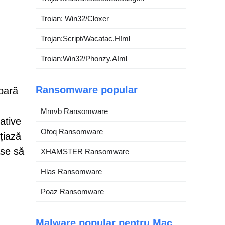
Troian: Win32/Cloxer
Trojan:Script/Wacatac.H!ml
Troian:Win32/Phonzy.A!ml
Ransomware popular
oară
Mmvb Ransomware
ative
Ofoq Ransomware
țiază
ase să
XHAMSTER Ransomware
Hlas Ransomware
Poaz Ransomware
Malware popular pentru Mac