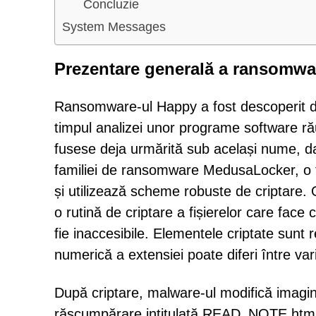
Concluzie
System Messages
Prezentare generală a ransomwa
Ransomware-ul Happy a fost descoperit de c
timpul analizei unor programe software ră
fusese deja urmărită sub același nume, d
familiei de ransomware MedusaLocker, o t
și utilizează scheme robuste de criptare
o rutină de criptare a fișierelor care fac
fie inaccesibile. Elementele criptate sunt
numerică a extensiei poate diferi între var
După criptare, malware-ul modifică imagine
răscumpărare intitulată READ_NOTE.html.