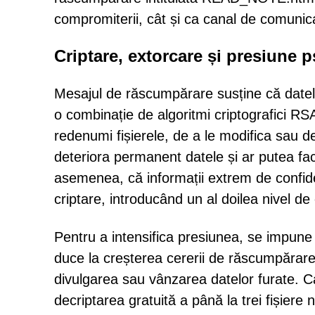
compromiterii, cât și ca canal de comunica
Criptare, extorcare și presiune 
Mesajul de răscumpărare susține că datele
o combinație de algoritmi criptografici RS
redenumi fișierele, de a le modifica sau d
deteriora permanent datele și ar putea fac
asemenea, că informații extrem de confiden
criptare, introducând un al doilea nivel de
Pentru a intensifica presiunea, se impune
duce la creșterea cererii de răscumpărare.
divulgarea sau vânzarea datelor furate. Ca t
decriptarea gratuită a până la trei fișiere