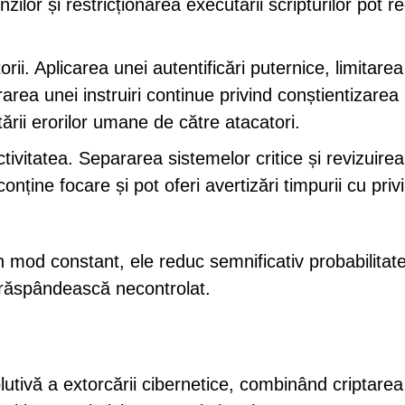
lor și restricționarea executării scripturilor pot r
orii. Aplicarea unei autentificări puternice, limitarea
urarea unei instruiri continue privind conștientizarea
tării erorilor umane de către atacatori.
tivitatea. Separarea sistemelor critice și revizuirea
conține focare și pot oferi avertizări timpurii cu privi
n mod constant, ele reduc semnificativ probabilitat
 răspândească necontrolat.
tivă a extorcării cibernetice, combinând criptarea