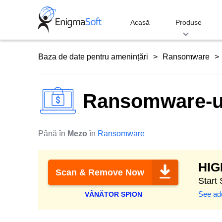
Skip
to
Acasă
Produse
content
Baza de date pentru amenințări
Ransomware
Ransomware-u
Până în
Mezo
în
Ransomware
HI
Scan & Remove Now
Start
See add
VÂNĂTOR SPION