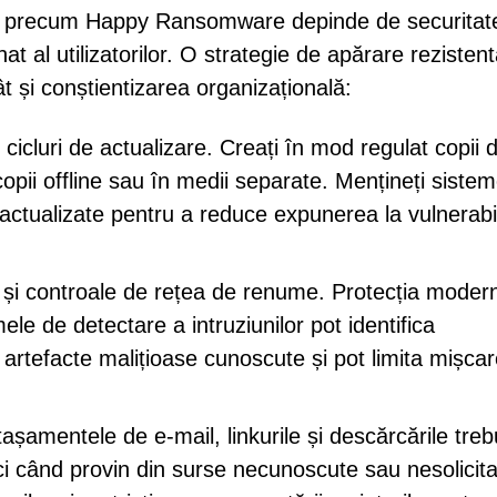
ilor precum Happy Ransomware depinde de securitat
at al utilizatorilor. O strategie de apărare rezistent
ât și conștientizarea organizațională:
 cicluri de actualizare. Creați în mod regulat copii 
 copii offline sau în medii separate. Mențineți sistem
l actualizate pentru a reduce expunerea la vulnerabil
 și controale de rețea de renume. Protecția moder
emele de detectare a intruziunilor pot identifica
rtefacte malițioase cunoscute și pot limita mișca
așamentele de e-mail, linkurile și descărcările treb
ci când provin din surse necunoscute sau nesolicita