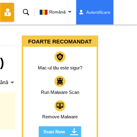
Căutare
Română
Autentificare
FOARTE RECOMANDAT
)
Mac-ul tău este sigur?
ână
Run Malware Scan
Remove Malware
Scan Now