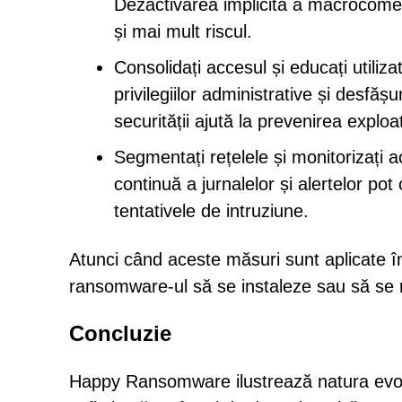
Dezactivarea implicită a macrocomenzi
și mai mult riscul.
Consolidați accesul și educați utilizat
privilegiilor administrative și desfăș
securității ajută la prevenirea exploa
Segmentați rețelele și monitorizați ac
continuă a jurnalelor și alertelor pot 
tentativele de intruziune.
Atunci când aceste măsuri sunt aplicate î
ransomware-ul să se instaleze sau să se
Concluzie
Happy Ransomware ilustrează natura evolu