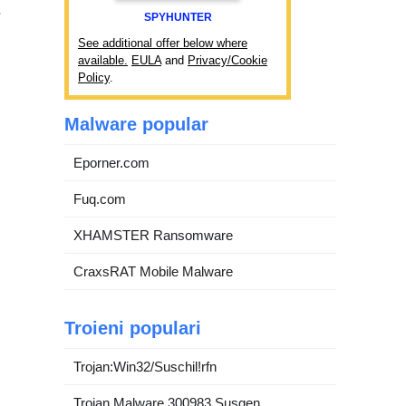
e
SPYHUNTER
See additional offer below where
available.
EULA
and
Privacy/Cookie
Policy
.
Malware popular
Eporner.com
Fuq.com
XHAMSTER Ransomware
CraxsRAT Mobile Malware
Troieni populari
Trojan:Win32/Suschil!rfn
Trojan.Malware.300983.Susgen