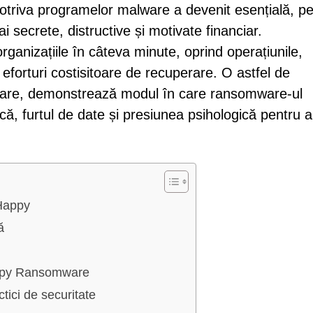
potriva programelor malware a devenit esențială, p
secrete, distructive și motivate financiar.
ganizațiile în câteva minute, oprind operațiunile,
eforturi costisitoare de recuperare. O astfel de
are, demonstrează modul în care ransomware-ul
ă, furtul de date și presiunea psihologică pentru a
Happy
ă
ppy Ransomware
tici de securitate