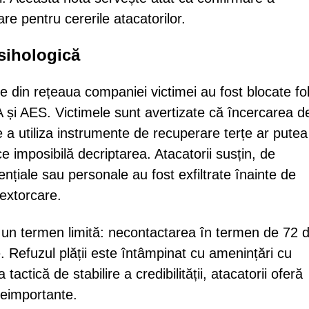
re pentru cererile atacatorilor.
psihologică
 din rețeaua companiei victimei au fost blocate fo
A și AES. Victimele sunt avertizate că încercarea d
e a utiliza instrumente de recuperare terțe ar putea
e imposibilă decriptarea. Atacatorii susțin, de
țiale sau personale au fost exfiltrate înainte de
 extorcare.
 un termen limită: necontactarea în termen de 72 
 Refuzul plății este întâmpinat cu amenințări cu
actică de stabilire a credibilității, atacatorii oferă
 neimportante.