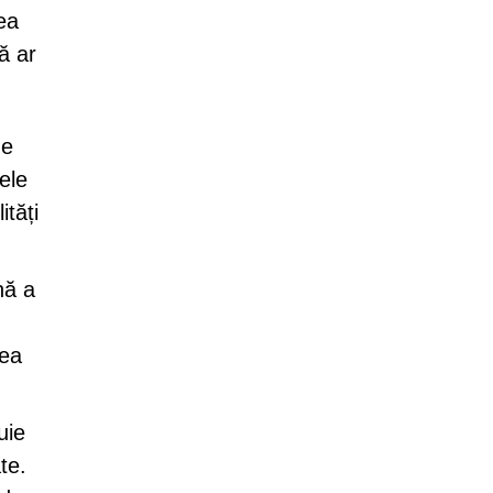
ea
ă ar
de
ele
ități
nă a
rea
uie
te.