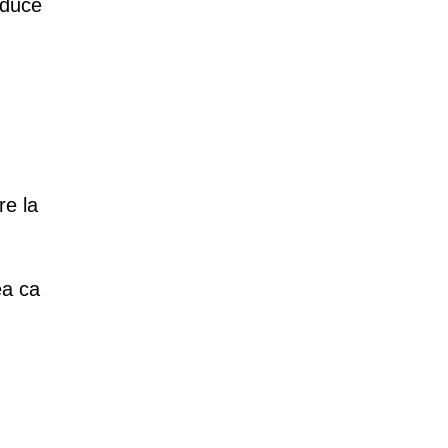
educe
re la
ea ca