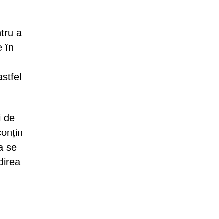
tru a
e în
stfel
i de
conțin
a se
direa