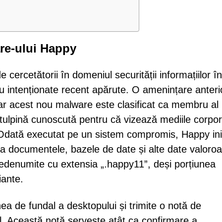
re-ului Happy
ercetătorii în domeniul securității informațiilor în
u intenționate recent apărute. O amenințare anteri
ar acest nou malware este clasificat ca membru al
ulpină cunoscută pentru că vizează mediile corpor
. Odată executat pe un sistem compromis, Happy ini
e ca documentele, bazele de date și alte date valoro
 redenumite cu extensia „.happy11”, deși porțiunea
iante.
a de fundal a desktopului și trimite o notă de
 Această notă servește atât ca confirmare a