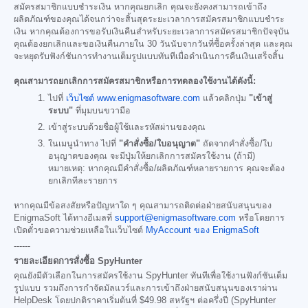
สมัครสมาชิกแบบชำระเงิน หากคุณยกเลิก คุณจะยังคงสามารถเข้าถึง
ผลิตภัณฑ์ของคุณได้จนกว่าจะสิ้นสุดระยะเวลาการสมัครสมาชิกแบบชำระ
เงิน หากคุณต้องการขอรับเงินคืนสำหรับระยะเวลาการสมัครสมาชิกปัจจุบัน
คุณต้องยกเลิกและขอเงินคืนภายใน 30 วันนับจากวันที่ซื้อครั้งล่าสุด และคุณ
จะหยุดรับฟังก์ชันการทำงานเต็มรูปแบบทันทีเมื่อดำเนินการคืนเงินเสร็จสิ้น
คุณสามารถยกเลิกการสมัครสมาชิกหรือการทดลองใช้งานได้ดังนี้:
ไปที่
เว็บไซต์ www.enigmasoftware.com
แล้วคลิกปุ่ม
"เข้าสู่
ระบบ"
ที่มุมบนขวามือ
เข้าสู่ระบบด้วยชื่อผู้ใช้และรหัสผ่านของคุณ
ในเมนูนำทาง ไปที่
"คำสั่งซื้อ/ใบอนุญาต"
ถัดจากคำสั่งซื้อ/ใบ
อนุญาตของคุณ จะมีปุ่มให้ยกเลิกการสมัครใช้งาน (ถ้ามี)
หมายเหตุ: หากคุณมีคำสั่งซื้อ/ผลิตภัณฑ์หลายรายการ คุณจะต้อง
ยกเลิกทีละรายการ
หากคุณมีข้อสงสัยหรือปัญหาใด ๆ คุณสามารถติดต่อฝ่ายสนับสนุนของ
EnigmaSoft ได้ทางอีเมลที่
support@enigmasoftware.com
หรือโดยการ
เปิดตั๋วขอความช่วยเหลือในเว็บไซต์
MyAccount ของ EnigmaSoft
------
รายละเอียดการสั่งซื้อ SpyHunter
คุณยังมีตัวเลือกในการสมัครใช้งาน SpyHunter ทันทีเพื่อใช้งานฟังก์ชันเต็ม
รูปแบบ รวมถึงการกำจัดมัลแวร์และการเข้าถึงฝ่ายสนับสนุนของเราผ่าน
HelpDesk โดยปกติราคาเริ่มต้นที่
$49.98
สหรัฐฯ ต่อครึ่งปี (SpyHunter