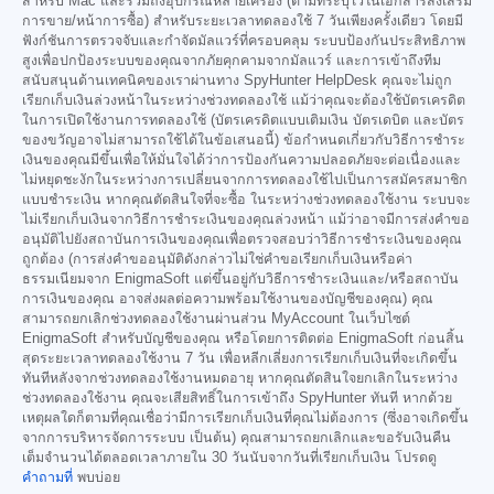
สำหรับ Mac และรวมถึงอุปกรณ์หลายเครื่อง (ตามที่ระบุไว้ในเอกสารส่งเสริม
การขาย/หน้าการซื้อ) สำหรับระยะเวลาทดลองใช้ 7 วันเพียงครั้งเดียว โดยมี
ฟังก์ชันการตรวจจับและกำจัดมัลแวร์ที่ครอบคลุม ระบบป้องกันประสิทธิภาพ
สูงเพื่อปกป้องระบบของคุณจากภัยคุกคามจากมัลแวร์ และการเข้าถึงทีม
สนับสนุนด้านเทคนิคของเราผ่านทาง SpyHunter HelpDesk คุณจะไม่ถูก
เรียกเก็บเงินล่วงหน้าในระหว่างช่วงทดลองใช้ แม้ว่าคุณจะต้องใช้บัตรเครดิต
ในการเปิดใช้งานการทดลองใช้ (บัตรเครดิตแบบเติมเงิน บัตรเดบิต และบัตร
ของขวัญอาจไม่สามารถใช้ได้ในข้อเสนอนี้) ข้อกำหนดเกี่ยวกับวิธีการชำระ
เงินของคุณมีขึ้นเพื่อให้มั่นใจได้ว่าการป้องกันความปลอดภัยจะต่อเนื่องและ
ไม่หยุดชะงักในระหว่างการเปลี่ยนจากการทดลองใช้ไปเป็นการสมัครสมาชิก
แบบชำระเงิน หากคุณตัดสินใจที่จะซื้อ ในระหว่างช่วงทดลองใช้งาน ระบบจะ
ไม่เรียกเก็บเงินจากวิธีการชำระเงินของคุณล่วงหน้า แม้ว่าอาจมีการส่งคำขอ
อนุมัติไปยังสถาบันการเงินของคุณเพื่อตรวจสอบว่าวิธีการชำระเงินของคุณ
ถูกต้อง (การส่งคำขออนุมัติดังกล่าวไม่ใช่คำขอเรียกเก็บเงินหรือค่า
ธรรมเนียมจาก EnigmaSoft แต่ขึ้นอยู่กับวิธีการชำระเงินและ/หรือสถาบัน
การเงินของคุณ อาจส่งผลต่อความพร้อมใช้งานของบัญชีของคุณ) คุณ
สามารถยกเลิกช่วงทดลองใช้งานผ่านส่วน MyAccount ในเว็บไซต์
EnigmaSoft สำหรับบัญชีของคุณ หรือโดยการติดต่อ EnigmaSoft ก่อนสิ้น
สุดระยะเวลาทดลองใช้งาน 7 วัน เพื่อหลีกเลี่ยงการเรียกเก็บเงินที่จะเกิดขึ้น
ทันทีหลังจากช่วงทดลองใช้งานหมดอายุ หากคุณตัดสินใจยกเลิกในระหว่าง
ช่วงทดลองใช้งาน คุณจะเสียสิทธิ์ในการเข้าถึง SpyHunter ทันที หากด้วย
เหตุผลใดก็ตามที่คุณเชื่อว่ามีการเรียกเก็บเงินที่คุณไม่ต้องการ (ซึ่งอาจเกิดขึ้น
จากการบริหารจัดการระบบ เป็นต้น) คุณสามารถยกเลิกและขอรับเงินคืน
เต็มจำนวนได้ตลอดเวลาภายใน 30 วันนับจากวันที่เรียกเก็บเงิน โปรดดู
คำถามที่
พบบ่อย