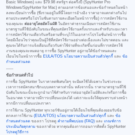
Basic Windows) และ
$79.98
สหรัฐฯ ต่อครึ่งปี (SpyHunter Pro
Windows/SpyHunter for Mac) ตามเอกสารข้อเสนอและข้อกำหนดในหน้า
ลงทะเบียน/การซื้อ (ซึ่งรวมอยู่ในที่นี้โดยการอ้างอิง ราคาอาจแตกต่างกันไป
ตามประเทศหรือโปรโมชั่นตามรายละเอียดในหน้าการซื้อ) การสมัครใช้งาน
ของคุณจะ
ต่ออายุโดยอัตโนมัติ
ในอัตราค่าธรรมเนียมการสมัครใช้งาน
มาตรฐานที่ใช้บังคับในขณะที่คุณสมัครใช้งานครั้งแรกและสำหรับระยะเวลา
การสมัครใช้งานเดียวกันหรือตามที่ระบุไว้ในเอกสารโปรโมชั่น/หน้าการซื้อ
โดยมีเงื่อนไขว่าคุณเป็นผู้ใช้ที่สมัครใช้งานอย่างต่อเนื่องและไม่ขาดตอน และ
คุณจะได้รับการแจ้งเตือนเกี่ยวกับค่าใช้จ่ายที่จะเกิดขึ้นก่อนที่การสมัครใช้
งานของคุณจะหมดอายุ การซื้อ SpyHunter อยู่ภายใต้ข้อกำหนดและ
เงื่อนไขในหน้าการซื้อ
EULA/TOS
นโยบายความเป็นส่วนตัว/คุกกี้
และ
ข้อ
กำหนดส่วนลด
------
ข้อกำหนดทั่วไป
การซื้อ SpyHunter ในราคาลดพิเศษใดๆ จะมีผลใช้ได้เฉพาะในช่วงระยะ
เวลาการสมัครสมาชิกแบบลดราคาเท่านั้น หลังจากนั้น ราคามาตรฐานที่ใช้
บังคับในขณะนั้นจะถูกนำมาใช้สำหรับการต่ออายุอัตโนมัติและ/หรือการซื้อ
ในอนาคต ราคาอาจมีการเปลี่ยนแปลงได้ แต่เราจะแจ้งให้คุณทราบล่วงหน้า
หากมีการเปลี่ยนแปลงราคา
การใช้งาน SpyHunter ทุกเวอร์ชันอยู่ภายใต้เงื่อนไขที่คุณต้องยอมรับข้อ
ตกลงการใช้งาน
(EULA/TOS)
นโยบายความเป็นส่วนตัว/คุกกี้
และ
ข้อ
กำหนดส่วนลด
ของเรา โปรดดู
คำถามที่พบบ่อย (FAQ)
และ
เกณฑ์การ
ประเมินภัยคุกคาม
ของเราด้วย หากคุณต้องการถอนการติดตั้ง SpyHunter
โปรดดูวิธีการ