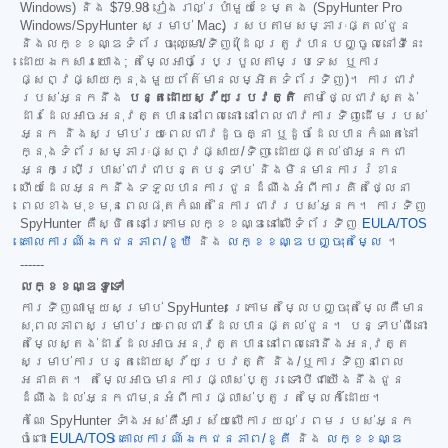
Windows) និង
$79.98
រៀងរាល់ប្រាំមួយខែម្តង (SpyHunter Pro
Windows/SpyHunter សម្រាប់ Mac) ស្របតាមសម្ភារៈផ្តល់ជូន
និងលក្ខខណ្ឌទំព័រចុះឈ្មោះ/ទិញ (ដែលត្រូវបានបញ្ចូលនៅទីនេះ
ដោយឯកសារយោង; តម្លៃអាចប្រែប្រួលតាមប្រទេស ឬការ
ផ្សព្វផ្សាយក្នុងមួយព័ត៌មានលម្អិតទំព័រទិញ)។ ការជាវ
របស់អ្នកនឹង
បន្តដោយស្វ័យប្រវត្តិ
តាមថ្លៃជាវស្តង់
ដារដែលអាចអនុវត្តបាននៅពេលនោះ នៅពេលជាវការទិញដើមរបស់
អ្នក និងសម្រាប់រយៈពេលជាវដូចគ្នា ឬដូចដែលបានកំណត់នៅ
ក្នុងទំព័រសម្ភារៈផ្សព្វផ្សាយ/ទិញ ដោយផ្តល់ថាអ្នកជា
អ្នកប្រើប្រាស់ជាវជាបន្តបន្ទាប់ និងមិនមានការរំខាន
ហើយដែលអ្នកនឹងទទួលបានការជូនដំណឹងអំពីការគិតថ្លៃនា
ពេលខាងមុខមុនពេលផុតកំណត់នៃការជាវរបស់អ្នក។ ការទិញ
SpyHunter គឺស្ថិតនៅក្រោមលក្ខខណ្ឌនៅលើទំព័រទិញ
EULA/TOS
គោលការណ៍ឯកជនភាព/ខូឃី
និង
លក្ខខណ្ឌបញ្ចុះតម្លៃ
។
------
លក្ខខណ្ឌទូទៅ
ការទិញណាមួយសម្រាប់ SpyHunter ក្រោមតម្លៃបញ្ចុះតម្លៃគឺមាន
សុពលភាពសម្រាប់រយៈពេលជាវដែលបានផ្តល់ជូន។ បន្ទាប់ពីនោះ
តម្លៃស្តង់ដារដែលអាចអនុវត្តបាននៅពេលនោះនឹងអនុវត្ត
សម្រាប់ការបន្តដោយស្វ័យប្រវត្តិ និង/ឬការទិញនាពេល
អនាគត។ តម្លៃអាចមានការផ្លាស់ប្តូរ ទោះបីជាយើងនឹងជូន
ដំណឹងដល់អ្នកជាមុនអំពីការផ្លាស់ប្តូរតម្លៃក៏ដោយ។
កំណែ SpyHunter ទាំងអស់គឺអាស្រ័យលើការយល់ព្រមរបស់អ្នក
ចំពោះ
EULA/TOS
គោលការណ៍ឯកជនភាព/ខូគី
និង
លក្ខខណ្ឌ