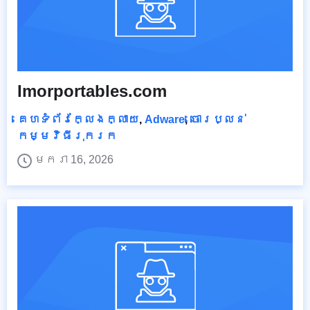
Imorportables.com
គេហទំព័រក្លែងក្លាយ
,
Adware
,
ចោរប្លន់
កម្មវិធីរុករក
មករា 16, 2026