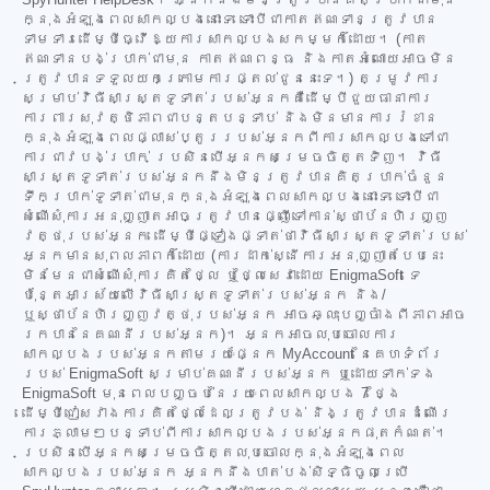
SpyHunter HelpDesk។ អ្នកនឹងមិនត្រូវបានគិតប្រាក់ជាមុន
ក្នុងអំឡុងពេលសាកល្បងនោះទេ ទោះបីជាកាតឥណទានត្រូវបាន
ទាមទារដើម្បីធ្វើឱ្យការសាកល្បងសកម្មក៏ដោយ។ (កាត
ឥណទានបង់ប្រាក់ជាមុន កាតឥណពន្ធ និងកាតអំណោយអាចមិន
ត្រូវបានទទួលយកក្រោមការផ្តល់ជូននេះទេ។) តម្រូវការ
សម្រាប់វិធីសាស្ត្រទូទាត់របស់អ្នកគឺដើម្បីជួយធានាការ
ការពារសុវត្ថិភាពជាបន្តបន្ទាប់ និងមិនមានការរំខាន
ក្នុងអំឡុងពេលផ្លាស់ប្តូររបស់អ្នកពីការសាកល្បងទៅជា
ការជាវបង់ប្រាក់ ប្រសិនបើអ្នកសម្រេចចិត្តទិញ។ វិធី
សាស្ត្រទូទាត់របស់អ្នកនឹងមិនត្រូវបានគិតប្រាក់ចំនួន
ទឹកប្រាក់ទូទាត់ជាមុនក្នុងអំឡុងពេលសាកល្បងនោះទេ ទោះបីជា
សំណើសុំការអនុញ្ញាតអាចត្រូវបានផ្ញើទៅកាន់ស្ថាប័នហិរញ្ញ
វត្ថុរបស់អ្នក ដើម្បីផ្ទៀងផ្ទាត់ថាវិធីសាស្ត្រទូទាត់របស់
អ្នកមានសុពលភាពក៏ដោយ (ការដាក់ស្នើការអនុញ្ញាតបែបនេះ
មិនមែនជាសំណើសុំការគិតថ្លៃ ឬថ្លៃសេវាដោយ EnigmaSoft ទេ
ប៉ុន្តែអាស្រ័យលើវិធីសាស្ត្រទូទាត់របស់អ្នក និង/
ឬស្ថាប័នហិរញ្ញវត្ថុរបស់អ្នក អាចឆ្លុះបញ្ចាំងពីភាពអាច
រកបាននៃគណនីរបស់អ្នក)។ អ្នកអាចលុបចោលការ
សាកល្បងរបស់អ្នកតាមរយៈផ្នែក MyAccount នៃគេហទំព័រ
របស់ EnigmaSoft សម្រាប់គណនីរបស់អ្នក ឬដោយទាក់ទង
EnigmaSoft មុនពេលបញ្ចប់នៃរយៈពេលសាកល្បង 7 ថ្ងៃ
ដើម្បីជៀសវាងការគិតថ្លៃដែលត្រូវបង់ និងត្រូវបានដំណើរ
ការភ្លាមៗបន្ទាប់ពីការសាកល្បងរបស់អ្នកផុតកំណត់។
ប្រសិនបើអ្នកសម្រេចចិត្តលុបចោលក្នុងអំឡុងពេល
សាកល្បងរបស់អ្នក អ្នកនឹងបាត់បង់សិទ្ធិចូលប្រើ