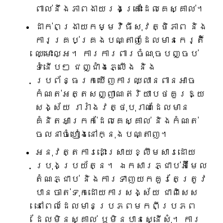
ពាល់នឹងភាពងាយរងគ្រោះដែលគេស្គាល់។
ដាក់ពង្រាយកម្មវិធីសុវត្ថិភាព និង
ការគ្រប់គ្រងបណ្តាញដែលមានកេរ្តិ៍
ឈ្មោះល្អ។ ការការពារចំណុចបញ្ចប់
ទំនើបៗ ជញ្ជាំងភ្លើង និង
ប្រព័ន្ធរកឃើញការឈ្លានពានអាច
កំណត់អត្តសញ្ញាណឥរិយាបថគួរឱ្យ
សង្ស័យ រារាំងវត្ថុបុរាណដែលមាន
គំនិតអាក្រក់ដែលគេស្គាល់ និងកំណត់
ចលនាចំហៀងនៅក្នុងបណ្តាញ។
អនុវត្តការដោះស្រាយខ្លឹមសារដោយ
ប្រុងប្រយ័ត្ន។ ឯកសារភ្ជាប់អ៊ីមែល
តំណភ្ជាប់ និងការទាញយកគួរតែត្រូវ
បានចាត់ទុកដោយការសង្ស័យ ជាពិសេស
នៅពេលដែលមានប្រភពមកពីប្រភព
ដែលមិនស្គាល់ ឬមិនបានស្នើសុំ។ ការ