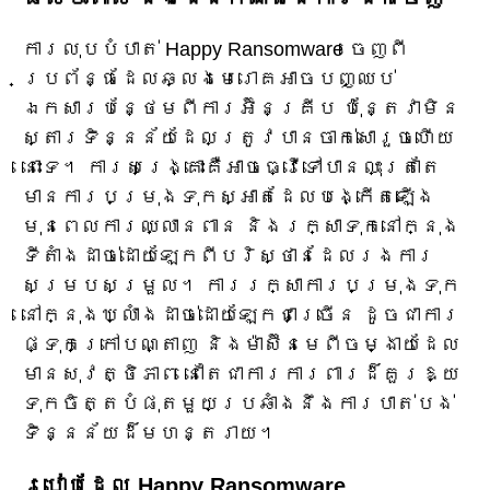
ការលុបបំបាត់ Happy Ransomware ចេញពី
ប្រព័ន្ធដែលឆ្លងមេរោគអាចបញ្ឈប់
ឯកសារបន្ថែមពីការអ៊ិនគ្រីប ប៉ុន្តែវាមិន
ស្តារទិន្នន័យដែលត្រូវបានចាក់សោរួចហើយ
នោះទេ។ ការសង្គ្រោះគឺអាចធ្វើទៅបានលុះត្រាតែ
មានការបម្រុងទុកស្អាតដែលបង្កើតឡើង
មុនពេលការឈ្លានពាន និងរក្សាទុកនៅក្នុង
ទីតាំងដាច់ដោយឡែកពីបរិស្ថានដែលរងការ
សម្របសម្រួល។ ការរក្សាការបម្រុងទុក
នៅក្នុងឃ្លាំងដាច់ដោយឡែកជាច្រើន ដូចជាការ
ផ្ទុកក្រៅបណ្តាញ និងម៉ាស៊ីនមេពីចម្ងាយដែល
មានសុវត្ថិភាព នៅតែជាការការពារដ៏គួរឱ្យ
ទុកចិត្តបំផុតមួយប្រឆាំងនឹងការបាត់បង់
ទិន្នន័យដ៏មហន្តរាយ។
របៀបដែល Happy Ransomware