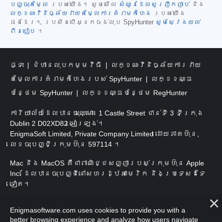
បញ្ចុះតម្លៃ
របស់យើង។ សូមមើល
សំណួរដែលសួរញឹកញាប់
និង
លក្ខណៈវិនិច្ឆ័យវាយតម្លៃការគំរាមកំហែង
របស់យើង
ផងដែរ។ ប្រសិនបើអ្នកចង់លុប SpyHunter
សូមស្វែងយល់
ពីរបៀប
។
ផ្ទះ
ជំហានលុបកម្មវិធី
លក្ខណៈវិនិច្ឆ័យការវាយ
តម្លៃការគំរាមកំហែងរបស់ SpyHunter
លក្ខខណ្ឌ
បន្ថែម SpyHunter
លក្ខខណ្ឌបន្ថែម RegHunter
ការិយាល័យដែលបានចុះឈ្មោះ៖ 1 Castle Street ជាន់ទី 3 ទីក្រុង
Dublin 2 D02XD82 អៀរឡង់។
EnigmaSoft Limited, Private Company Limited ដោយភាគហ៊ុន,
លេខចុះបញ្ជីក្រុមហ៊ុន 597114 ។
Mac និង MacOS គឺជាពាណិជ្ជសញ្ញារបស់ក្រុមហ៊ុន Apple
Inc. ដែលបានចុះបញ្ជីនៅសហរដ្ឋអាមេរិក និងប្រទេសដទៃ
ទៀត។
រក្សាសិទ្ធិ 2016-
2026
។ EnigmaSoft Ltd. រក្សាសិទ្ធិ
Enigmasoftware.com uses cookies to provide you with a
គ្រប់យ៉ាង។
better browsing experience and analyze how users navigate