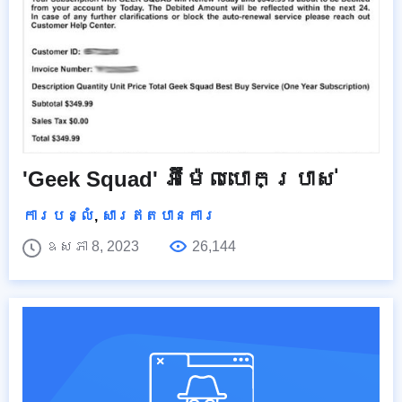
'Geek Squad' អ៊ីម៉ែលបោកប្រាស់
ការបន្លំ
,
សារឥតបានការ
ឧសភា 8, 2023
26,144