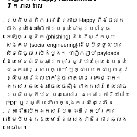
រីករាលដាល
ប្រតិបត្តិករនៅពីក្រោយ Happy ពឹងផ្អែក
យ៉ាងខ្លាំងទៅលើការបន្លំតាមប្រព័ន្ធ
អេឡិចត្រូនិក (phishing) និងវិស្វកម្ម
សង្គម (social engineering) ដើម្បីទទួលបាន
សិទ្ធិចូលប្រើដំបូង។ ជាញឹកញាប់ payloads
ដែលមានគំនិតអាក្រក់ត្រូវបានក្លែងបន្លំ
ជាឯកសារស្របច្បាប់ ឬភ្ជាប់មកជាមួយនូវ
ខ្លឹមសារដែលហាក់ដូចជាគ្មានគ្រោះថ្នាក់។
ឯកសារឆ្លងអាចលេចឡើងជាឯកសារដែលអាច
ប្រតិបត្តិបាន បណ្ណសារ ឯកសារការិយាល័យ
PDF ឬស្គ្រីប ហើយក្នុងករណីជាច្រើន
គ្រាន់តែបើកឯកសារបែបនេះគឺគ្រប់គ្រាន់
ដើម្បីបង្កឱ្យមានខ្សែសង្វាក់នៃការឆ្លង
មេរោគ។