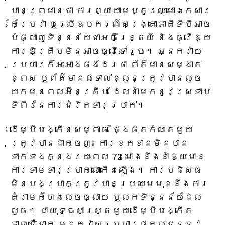
បាន​ព្រមាន​ថា ការ​ព្យាយាម​ប្តូរ​ឈ្មោះ​ឯកសារ
កែប្រែ​វា ឬ​ប្រើ​ឧបករណ៍​សង្គ្រោះ​ភាគី​ទីបី​អាច​
បំផ្លាញ​ទិន្នន័យ​ជា​អចិន្ត្រៃយ៍ និង​ធ្វើ​ឱ្យ​
ការ​ឌិគ្រីប​មិន​អាច​ធ្វើ​ទៅ​រួច។ អ្នក​វាយ
ប្រហារ​ក៏​អះអាង​ផង​ដែរ​ថា ព័ត៌មាន​សម្ងាត់​
ខ្ពស់ ឬ​ព័ត៌មាន​ផ្ទាល់ខ្លួន​ត្រូវ​បាន​លួច​
យក​មុន​ពេល​អ៊ិនគ្រីប ដែល​នាំ​មក​នូវ​ស្រទាប់​
ទីពីរ​នៃ​ការ​ជំរិត​ទារ​ប្រាក់។
ដើម្បី​បង្កើន​សម្ពាធ ថ្ងៃផុតកំណត់​មួយ​
ត្រូវ​បាន​ដាក់ចេញ៖ ការខកខាន​មិន​បាន​
ទាក់ទង​ក្នុង​រយៈពេល 72 ម៉ោង​នឹង​នាំ​ឱ្យ​មាន​
ការទាមទារ​ប្រាក់​លោះ​កើនឡើង។ ការបដិសេធ​
មិន​បង់ប្រាក់​ត្រូវ​បាន​ប្រឈមមុខ​នឹង​ការ
គំរាមកំហែង​លេចធ្លាយ ឬ​លក់​ទិន្នន័យ​ដែល​
លួច​។ ជា​យុទ្ធសាស្ត្រ​មួយ​ដើម្បី​បង្កើត​
ភាពជឿជាក់ អ្នកវាយប្រហារ​ផ្តល់ជូន​នូវ​