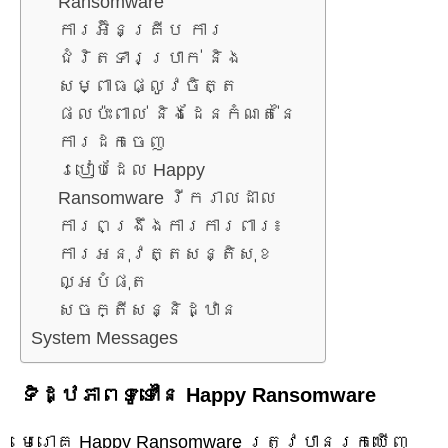
Ransomware
ការអ៊ិនគ្រីប ការ
ជំរិតទារប្រាក់ និង
សម្ពាធផ្លូវចិត្ត
ផលប៉ះពាល់ និងដែនកំណត់នៃ
ការដកចេញ
របៀបដែល Happy
Ransomware រីករាលដាល
ការពង្រឹងការការពារ៖
ការអនុវត្តសន្តិសុខ
ល្អបំផុត
សេចក្តីសន្និដ្ឋាន
System Messages
ទិដ្ឋភាពទូទៅនៃ Happy Ransomware
មេរោគ Happy Ransomware ត្រូវបានរកឃើញ