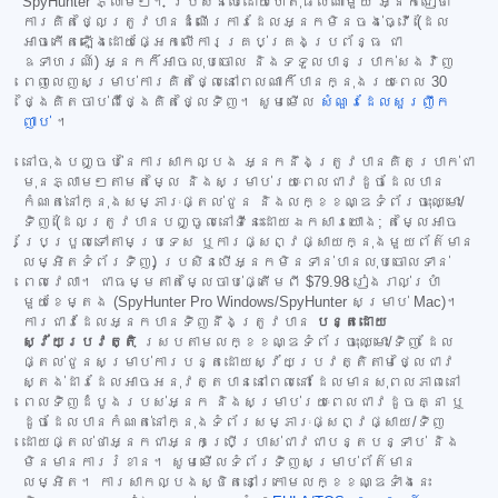
SpyHunter ភ្លាមៗ។ ប្រសិនបើដោយហេតុផលណាមួយ អ្នកជឿថា
ការគិតថ្លៃត្រូវបានដំណើរការដែលអ្នកមិនចង់ធ្វើ (ដែល
អាចកើតឡើងដោយផ្អែកលើការគ្រប់គ្រងប្រព័ន្ធ ជា
ឧទាហរណ៍) អ្នកក៏អាចលុបចោល និងទទួលបានប្រាក់សងវិញ
ពេញលេញសម្រាប់ការគិតថ្លៃនៅពេលណាក៏បានក្នុងរយៈពេល 30
ថ្ងៃគិតចាប់ពីថ្ងៃគិតថ្លៃទិញ។ សូមមើល
សំណួរដែលសួរញឹក
ញាប់
។
នៅចុងបញ្ចប់នៃការសាកល្បង អ្នកនឹងត្រូវបានគិតប្រាក់ជា
មុនភ្លាមៗតាមតម្លៃ និងសម្រាប់រយៈពេលជាវដូចដែលបាន
កំណត់នៅក្នុងសម្ភារៈផ្តល់ជូន និងលក្ខខណ្ឌទំព័រចុះឈ្មោះ/
ទិញ (ដែលត្រូវបានបញ្ចូលនៅទីនេះដោយឯកសារយោង; តម្លៃអាច
ប្រែប្រួលទៅតាមប្រទេស ឬការផ្សព្វផ្សាយក្នុងមួយព័ត៌មាន
លម្អិតទំព័រទិញ) ប្រសិនបើអ្នកមិនទាន់បានលុបចោលទាន់
ពេលវេលា។ ជាធម្មតាតម្លៃចាប់ផ្តើមពី
$79.98
រៀងរាល់ប្រាំ
មួយខែម្តង (SpyHunter Pro Windows/SpyHunter សម្រាប់ Mac)។
ការជាវដែលអ្នកបានទិញនឹងត្រូវបាន
បន្តដោយ
ស្វ័យប្រវត្តិ
ស្របតាមលក្ខខណ្ឌទំព័រចុះឈ្មោះ/ទិញ ដែល
ផ្តល់ជូនសម្រាប់ការបន្តដោយស្វ័យប្រវត្តិតាមថ្លៃជាវ
ស្តង់ដារដែលអាចអនុវត្តបាននៅពេលនោះ ដែលមានសុពលភាពនៅ
ពេលទិញដំបូងរបស់អ្នក និងសម្រាប់រយៈពេលជាវដូចគ្នា ឬ
ដូចដែលបានកំណត់នៅក្នុងទំព័រសម្ភារៈផ្សព្វផ្សាយ/ទិញ
ដោយផ្តល់ថាអ្នកជាអ្នកប្រើប្រាស់ជាវជាបន្តបន្ទាប់ និង
មិនមានការរំខាន។ សូមមើលទំព័រទិញសម្រាប់ព័ត៌មាន
លម្អិត។ ការសាកល្បងស្ថិតនៅក្រោមលក្ខខណ្ឌទាំងនេះ