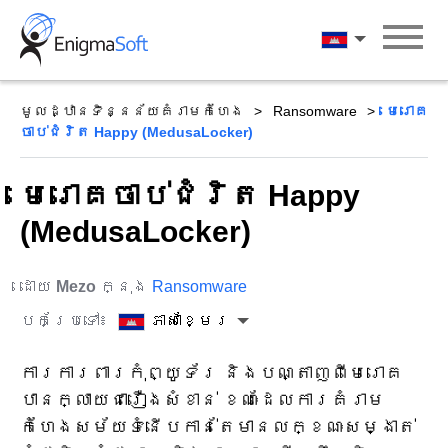
Skip
to
ភាសាខ្មែរ
content
មូលដ្ឋានទិន្នន័យគំរាមកំហែង
Ransomware
មេរោគ
ចាប់ជំរិត Happy (MedusaLocker)
មេរោគចាប់ជំរិត Happy
(MedusaLocker)
ដោយ
Mezo
ក្នុង
Ransomware
បកប្រែទៅ៖
ភាសាខ្មែរ
ការការពារកុំព្យូទ័រ និងបណ្តាញពីមេរោគ
បានក្លាយជារឿងសំខាន់ ខណៈដែលការគំរាម
កំហែងសម័យទំនើបកាន់តែមានលក្ខណៈសម្ងាត់