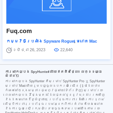
Fuq.com
កម្មវិធីប្រឆាំង Spyware Rogue
,
មេរោគ Mac
ខែមិថុនា 26, 2023
22,640
ការសាកល្បង SpyHunter ដោយឥតគិតថ្លៃ៖ លក្ខខណ្ឌ
សំខាន់ៗ
ការសាកល្បង SpyHunter គឺសម្រាប់ SpyHunter Pro ឬ SpyHunter
សម្រាប់ Mac ហើយរួមបញ្ចូលឧបករណ៍ច្រើន (ដូចដែលបាន
កំណត់នៅក្នុងសម្ភារៈផ្សព្វផ្សាយ/ទំព័រទិញ) សម្រាប់រយៈ
ពេលសាកល្បង 7 ថ្ងៃម្តង ដែលផ្តល់ជូននូវមុខងាររកឃើញ
និងដកមេរោគដ៏ទូលំទូលាយ ប្រព័ន្ធការពារដំណើរការខ្ពស់
ដើម្បីការពារប្រព័ន្ធរបស់អ្នកពីការគំរាមកំហែងមេរោគ
និងការចូលប្រើក្រុមគាំទ្របច្ចេកទេសរបស់យើងតាមរយៈ