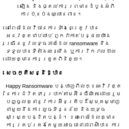
ឡើង និងផ្តល់ការព្រមានដំបូងអំពី
ការប៉ុនប៉ងឈ្លានពាន។
នៅពេលដែលវិធានការទាំងនេះត្រូវបាន
អនុវត្តជាប់លាប់ ពួកវាកាត់បន្ថយយ៉ាង
ច្រើននូវលទ្ធភាពដែល ransomware នឹង
ទទួលបានទីតាំងឈរជើង ឬការរីករាលដាល
ដោយគ្មានការត្រួតពិនិត្យ។
សេចក្តីសន្និដ្ឋាន
Happy Ransomware បង្ហាញពីលក្ខណៈវិវត្ត
នៃការជំរិតទារប្រាក់តាមអ៊ីនធឺណិត ដោយរួម
បញ្ចូលគ្នានូវការអ៊ិនគ្រីបដ៏ស្មុគស្មាញ
ជាមួយនឹងការលួចទិន្នន័យ និងយុទ្ធ
សាស្ត្របង្ខិតបង្ខំ។ ខណៈពេលដែលគ្មាន
ការគ្រប់គ្រងតែមួយអាចធានាភាពស៊ាំបាន ការ