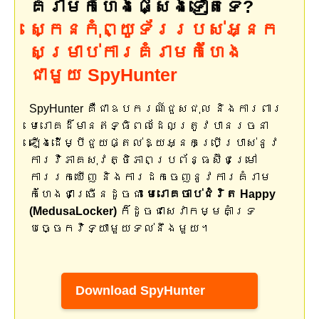
គំរាមកំហែងផ្សេងទៀតទេ?
ស្កេនកុំព្យូទ័ររបស់អ្នក
សម្រាប់ការគំរាមកំហែង
ជាមួយ SpyHunter
SpyHunter គឺជាឧបករណ៍ជួសជុល និងការពារ
មេរោគដ៏មានឥទ្ធិពលដែលត្រូវបានរចនា
ឡើងដើម្បីជួយផ្តល់ឱ្យអ្នកប្រើប្រាស់នូវ
ការវិភាគសុវត្ថិភាពប្រព័ន្ធស៊ីជម្រៅ
ការរកឃើញ និងការដកចេញនូវការគំរាម
កំហែងជាច្រើនដូចជា
មេរោគចាប់ជំរិត Happy
(MedusaLocker)
ក៏ដូចជាសេវាកម្មគាំទ្រ
បច្ចេកវិទ្យាមួយទល់នឹងមួយ។
Download SpyHunter