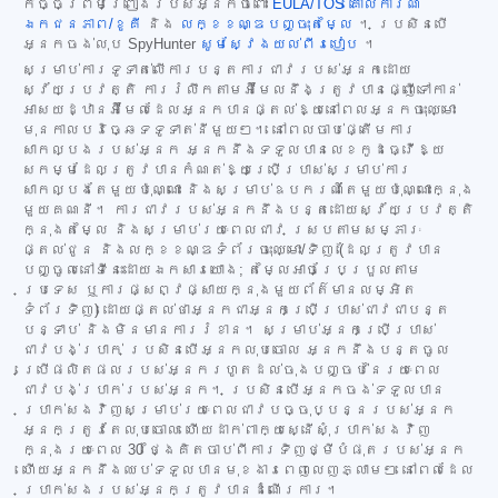
កិច្ចព្រមព្រៀងរបស់អ្នកចំពោះ
EULA/TOS
គោលការណ៍
ឯកជនភាព/ខូគី
និង
លក្ខខណ្ឌបញ្ចុះតម្លៃ
។ ប្រសិនបើ
អ្នកចង់លុប SpyHunter
សូមស្វែងយល់ពីរបៀប
។
សម្រាប់ការទូទាត់លើការបន្តការជាវរបស់អ្នកដោយ
ស្វ័យប្រវត្តិ ការរំលឹកតាមអ៊ីមែលនឹងត្រូវបានផ្ញើទៅកាន់
អាសយដ្ឋានអ៊ីមែលដែលអ្នកបានផ្តល់ឱ្យនៅពេលអ្នកចុះឈ្មោះ
មុនកាលបរិច្ឆេទទូទាត់នីមួយៗ។ នៅពេលចាប់ផ្តើមការ
សាកល្បងរបស់អ្នក អ្នកនឹងទទួលបានលេខកូដធ្វើឱ្យ
សកម្មដែលត្រូវបានកំណត់ឱ្យប្រើប្រាស់សម្រាប់ការ
សាកល្បងតែមួយប៉ុណ្ណោះ និងសម្រាប់ឧបករណ៍តែមួយប៉ុណ្ណោះក្នុង
មួយគណនី។ ការជាវរបស់អ្នកនឹងបន្តដោយស្វ័យប្រវត្តិ
ក្នុងតម្លៃ និងសម្រាប់រយៈពេលជាវ ស្របតាមសម្ភារៈ
ផ្តល់ជូន និងលក្ខខណ្ឌទំព័រចុះឈ្មោះ/ទិញ (ដែលត្រូវបាន
បញ្ចូលនៅទីនេះដោយឯកសារយោង; តម្លៃអាចប្រែប្រួលតាម
ប្រទេស ឬការផ្សព្វផ្សាយក្នុងមួយព័ត៌មានលម្អិត
ទំព័រទិញ) ដោយផ្តល់ថាអ្នកជាអ្នកប្រើប្រាស់ជាវជាបន្ត
បន្ទាប់ និងមិនមានការរំខាន។ សម្រាប់អ្នកប្រើប្រាស់
ជាវបង់ប្រាក់ ប្រសិនបើអ្នកលុបចោល អ្នកនឹងបន្តចូល
ប្រើផលិតផលរបស់អ្នករហូតដល់ចុងបញ្ចប់នៃរយៈពេល
ជាវបង់ប្រាក់របស់អ្នក។ ប្រសិនបើអ្នកចង់ទទួលបាន
ប្រាក់សងវិញសម្រាប់រយៈពេលជាវបច្ចុប្បន្នរបស់អ្នក
អ្នកត្រូវតែលុបចោល ហើយដាក់ពាក្យស្នើសុំប្រាក់សងវិញ
ក្នុងរយៈពេល 30 ថ្ងៃគិតចាប់ពីការទិញថ្មីបំផុតរបស់អ្នក
ហើយអ្នកនឹងឈប់ទទួលបានមុខងារពេញលេញភ្លាមៗ នៅពេលដែល
ប្រាក់សងរបស់អ្នកត្រូវបានដំណើរការ។