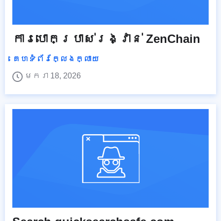
ការបោកប្រាស់រង្វាន់ ZenChain
គេហទំព័រក្លែងក្លាយ
មករា 18, 2026