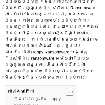
បំផ្លិចបំផ្លាញ និងមានការលើកទឹកចិត្ត
ផ្នែកហិរញ្ញវត្ថុ។ ជាពិសេស Ransomware
អាចប៉ះពាល់ដល់អង្គការនានាក្នុងរយៈពេល
ប៉ុន្មាននាទី ដោយបញ្ឈប់ប្រតិបត្តិការ
បង្ហាញព័ត៌មានរសើប និងដាក់បន្ទុកកិច្ច
ខិតខំប្រឹងប្រែងស្តារឡើងវិញដែលមាន
តម្លៃថ្លៃ។ ការគំរាមកំហែងមួយក្នុងចំណោម
ការគំរាមកំហែងទាំងនោះ ដែលត្រូវបាន
តាមដានថាជា Happy Ransomware បង្ហាញ
ពីរបៀបដែល ransomware សម័យទំនើបលាយ
បញ្ចូលគ្នានូវការអ៊ិនគ្រីបដ៏រឹងមាំ
ការលួចទិន្នន័យ និងសម្ពាធផ្លូវចិត្ត
ដើម្បីបង្កើនប្រសិទ្ធភាពផលប៉ះពាល់។
តារាង​មាតិកា
ទិដ្ឋភាពទូទៅនៃ Happy