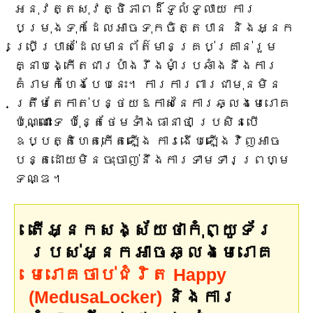
អនុវត្តសុវត្ថិភាពដ៏ទូលំទូលាយ ការ
បម្រុងទុកដែលអាចទុកចិត្តបាន និងអ្នក
ប្រើប្រាស់ដែលមានព័ត៌មានគ្រប់គ្រាន់រួម
គ្នាបង្កើតជារបាំងរឹងមាំប្រឆាំងនឹងការ
គំរាមកំហែងបែបនេះ។ ការការពារជាមុនមិន
ត្រឹមតែកាត់បន្ថយឱកាសនៃការឆ្លងមេរោគ
ប៉ុណ្ណោះទេ ប៉ុន្តែថែមទាំងធានាថា ប្រសិនបើ
ឧប្បត្តិហេតុកើតឡើង ការងើបឡើងវិញអាច
បន្តដោយមិនចុះចាញ់នឹងការទាមទារព្រហ្ម
ទណ្ឌ។
តើអ្នកសង្ស័យថាកុំព្យូទ័រ
របស់អ្នកអាចឆ្លងមេរោគ
មេរោគចាប់ជំរិត Happy
(MedusaLocker)
និងការ