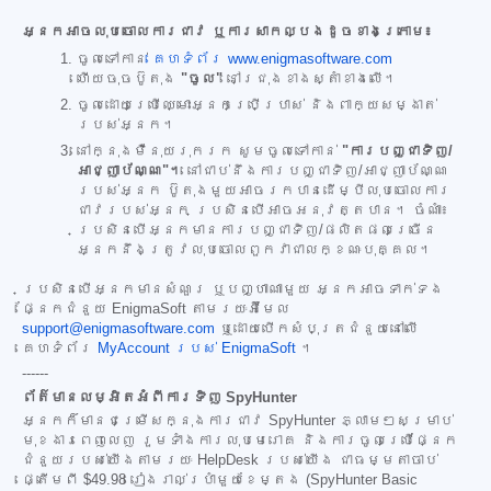
អ្នកអាចលុបចោលការជាវ ឬការសាកល្បងដូចខាងក្រោម៖
ចូលទៅកាន់
គេហទំព័រ www.enigmasoftware.com
ហើយចុចប៊ូតុង
"ចូល"
នៅជ្រុងខាងស្តាំខាងលើ។
ចូលដោយប្រើឈ្មោះអ្នកប្រើប្រាស់ និងពាក្យសម្ងាត់
របស់អ្នក។
នៅក្នុងម៉ឺនុយរុករក សូមចូលទៅកាន់
"ការបញ្ជាទិញ/
អាជ្ញាប័ណ្ណ"។
នៅជាប់នឹងការបញ្ជាទិញ/អាជ្ញាប័ណ្ណ
របស់អ្នក ប៊ូតុងមួយអាចរកបានដើម្បីលុបចោលការ
ជាវរបស់អ្នក ប្រសិនបើអាចអនុវត្តបាន។ ចំណាំ៖
ប្រសិនបើអ្នកមានការបញ្ជាទិញ/ផលិតផលច្រើន
អ្នកនឹងត្រូវលុបចោលពួកវាជាលក្ខណៈបុគ្គល។
ប្រសិនបើអ្នកមានសំណួរ ឬបញ្ហាណាមួយ អ្នកអាចទាក់ទង
ផ្នែកជំនួយ EnigmaSoft តាមរយៈអ៊ីមែល
support@enigmasoftware.com
ឬដោយបើកសំបុត្រជំនួយនៅលើ
គេហទំព័រ
MyAccount របស់ EnigmaSoft
។
------
ព័ត៌មានលម្អិតអំពីការទិញ SpyHunter
អ្នកក៏មានជម្រើសក្នុងការជាវ SpyHunter ភ្លាមៗសម្រាប់
មុខងារពេញលេញ រួមទាំងការលុបមេរោគ និងការចូលប្រើផ្នែក
ជំនួយរបស់យើងតាមរយៈ HelpDesk របស់យើង ជាធម្មតាចាប់
ផ្តើមពី
$49.98
រៀងរាល់ប្រាំមួយខែម្តង (SpyHunter Basic