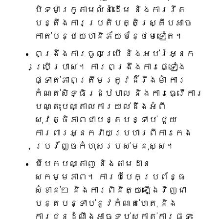
បិទម៉ាក្រូតាមលំនាំដើម និងការរឹត
បន្តឹងការប្រតិបត្តិស្គ្រីបអាច
កាត់បន្ថយហានិភ័យបន្ថែមទៀត។
ពង្រឹងការចូលប្រើ និងអប់រំអ្នក
ប្រើប្រាស់។ ការពង្រឹងការផ្ទៀង
ផ្ទាត់ភាពត្រឹមត្រូវដ៏រឹងមាំ ការ
កំណត់សិទ្ធិរដ្ឋបាល និងការធ្វើការ
បណ្តុះបណ្តាលការយល់ដឹងអំពី
សុវត្ថិភាពជាបន្តបន្ទាប់ ជួយ
ការពារអ្នកវាយប្រហារពីការកេង
ប្រវ័ញ្ចកំហុសរបស់មនុស្ស។
បំបែកបណ្តាញ និងតាមដាន
សកម្មភាព។ ការបំបែកប្រព័ន្ធ
សំខាន់ៗ និងការពិនិត្យឡើងវិញជា
បន្តបន្ទាប់នូវកំណត់ហេតុ និង
ការជូនដំណឹងអាចទប់ស្កាត់ការផ្ទុះ