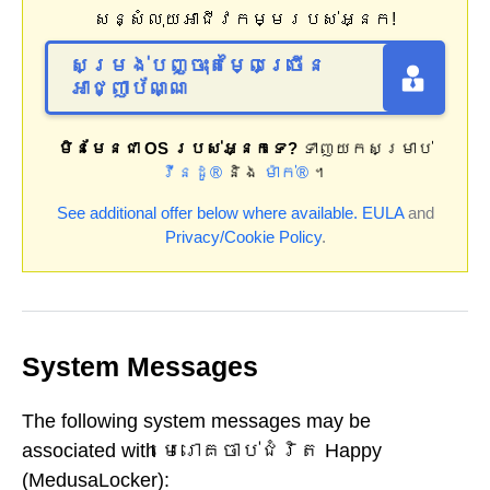
សន្សំលុយអាជីវកម្មរបស់អ្នក!
សម្រង់បញ្ចុះតម្លៃច្រើន
អាជ្ញាប័ណ្ណ
មិនមែនជា OS របស់អ្នកទេ?
ទាញយកសម្រាប់
វីនដូ®
និង
ម៉ាក់®
។
See additional offer below where available.
EULA
and
Privacy/Cookie Policy
.
System Messages
The following system messages may be
associated with មេរោគចាប់ជំរិត Happy
(MedusaLocker):