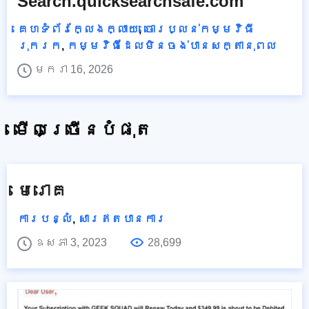
Search.quicksearchsafe.com
គេហទំព័រក្លែងក្លាយ
,
ចោរប្លន់កម្មវិធី
រុករក
,
កម្មវិធីដែលមិនចង់បានសក្តានុពល
មករា 16, 2026
មើលច្រើនបំផុត
មេរោគ
ការបន្លំ
,
សារឥតបានការ
ឧសភា 3, 2023
28,699