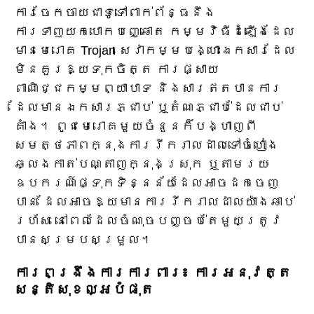
ការចែកចាយជាទូទៅពាក់ព័ន្ធនឹង
ការទាញយកបោកបញ្ឆោត កម្មវិធីដំឡើងដែល
មានមេរោគ Trojan សេវាកម្មបង្ហោះឯកសារដែល
មិនគួរឱ្យទុកចិត្ត ការផ្សាយ
ពាណិជ្ជកម្មព្យាបាទ និងសារឥតបានការ
ដែលមានឯកសារភ្ជាប់ ឬតំណភ្ជាប់ដែលជាប់
គាំង។ ពូជមេរោគមួយចំនួនក៏បង្ហាញពី
សមត្ថភាពក្នុងការរីករាលដាលទៅចំហៀង
ឆ្លងកាត់បណ្តាញក្នុងស្រុក ឬតាមរយៈ
ឧបករណ៍ផ្ទុកទិន្នន័យដែលអាចដកចេញ
បាន ដែលអាចឱ្យមានការរីករាលដាលយ៉ាងឆាប់
រហ័ស នៅពេលដែលចំណុចបញ្ចប់តែមួយត្រូវ
បានសម្របសម្រួល។
ការពង្រឹងការការពារ៖ ការអនុវត្ត
សន្តិសុខល្អបំផុត