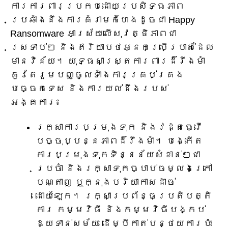
ការការពារប្រកបដោយប្រសិទ្ធភាព
ប្រឆាំងនឹងការគំរាមកំហែងដូចជា Happy
Ransomware អាស្រ័យលើសុវត្ថិភាពជា
ស្រទាប់ៗ និងឥរិយាបថអ្នកប្រើប្រាស់ដែល
មានវិន័យ។ យុទ្ធសាស្ត្រការពារដ៏រឹងមាំ
គួរតែរួមបញ្ចូលទាំងការគ្រប់គ្រង
បច្ចេកទេស និងការយល់ដឹងរបស់
អង្គការ៖
រក្សាការបម្រុងទុក និងវដ្តធ្វើ
បច្ចុប្បន្នភាពដ៏រឹងមាំ។ បង្កើត
ការបម្រុងទុកទិន្នន័យសំខាន់ៗជា
ប្រចាំ និងរក្សាទុកច្បាប់ចម្លងក្រៅ
បណ្តាញ ឬក្នុងបរិយាកាសដាច់
ដោយឡែក។ រក្សាប្រព័ន្ធប្រតិបត្តិ
ការ កម្មវិធី និងកម្មវិធីបង្កប់
ឱ្យទាន់សម័យ ដើម្បីកាត់បន្ថយការប៉ះ