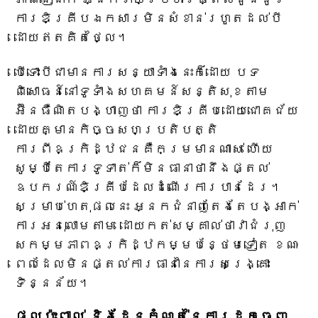
ការឌិគ្រីប​ឯកសារ​មិនសំខាន់​រហូតដល់​បី​
ដោយ​ឥតគិតថ្លៃ។
បើទោះបីជាមានការសន្យាទាំងនេះក៏ដោយ បទ
ពិសោធន៍នៅទូទាំងសហគមន៍សន្តិសុខតាម
អ៊ីនធឺណិតបង្ហាញថា ការឌិគ្រីបដោយជោគជ័យ
ដោយគ្មានកិច្ចសហប្រតិបត្តិ
ការពីឧក្រិដ្ឋជនគឺកម្រមានណាស់ ហើយ
សូម្បីតែការទូទាត់ក៏មិនធានាថានឹងផ្តល់
ឧបករណ៍ឌិគ្រីបដែលដំណើរការបានដែរ។
សម្រាប់ហេតុផលនេះ អ្នកជំនាញតែងតែបង្អាក់
ការអនុលោមតាម ដោយកត់សម្គាល់ថាវាជំរុញ
សកម្មភាពឧក្រិដ្ឋកម្មបន្ថែមទៀត ខណៈ
ពេលដែលមិនផ្តល់ការធានានៃការសង្គ្រោះ
ទិន្នន័យ។
ផលប៉ះពាល់ និងដែនកំណត់នៃការដកចេញ