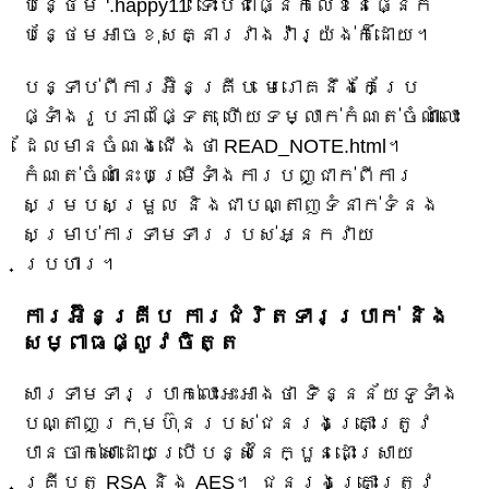
បន្ថែម '.happy11' ទោះបីជាផ្នែកលេខនៃផ្នែក
បន្ថែមអាចខុសគ្នារវាងវ៉ារ្យ៉ង់ក៏ដោយ។
បន្ទាប់ពីការអ៊ិនគ្រីប មេរោគនឹងកែប្រែ
ផ្ទាំងរូបភាពផ្ទៃតុ ហើយទម្លាក់កំណត់ចំណាំលោះ
ដែលមានចំណងជើងថា READ_NOTE.html។
កំណត់ចំណាំនេះបម្រើទាំងការបញ្ជាក់ពីការ
សម្របសម្រួល និងជាបណ្តាញទំនាក់ទំនង
សម្រាប់ការទាមទាររបស់អ្នកវាយ
ប្រហារ។
ការអ៊ិនគ្រីប ការជំរិតទារប្រាក់ និង
សម្ពាធផ្លូវចិត្ត
សារ​ទាមទារ​ប្រាក់​លោះ​អះអាង​ថា ទិន្នន័យ​ទូទាំង​
បណ្តាញ​ក្រុមហ៊ុន​របស់​ជនរងគ្រោះ​ត្រូវ​
បាន​ចាក់សោ​ដោយ​ប្រើ​បន្សំ​នៃ​ក្បួនដោះស្រាយ​
គ្រីបតូ RSA និង AES។ ជនរងគ្រោះ​ត្រូវ​