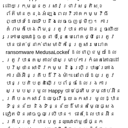
ដោយក្រុមអ្នកស្រាវជ្រាវសន្តិសុខ
ព័ត៌មានក្នុងអំឡុងពេលវិភាគកម្មវិធី
ព្យាបាទដែលទើបនឹងលេចចេញថ្មីៗ។ ការ
គំរាមកំហែងពីមុនត្រូវបានតាមដានរួចហើយ
ក្រោមឈ្មោះដូចគ្នា ប៉ុន្តែមេរោគថ្មីនេះត្រូវ
បានចាត់ថ្នាក់ជាសមាជិកនៃគ្រួសារមេរោគ
ransomware MedusaLocker ដែលជាពូជមួយដែល
ត្រូវបានគេស្គាល់ថាសម្រាប់ការកំណត់គោលដៅ
បរិស្ថានសាជីវកម្ម និងប្រើប្រាស់គ្រោង
ការណ៍អ៊ិនគ្រីបដ៏រឹងមាំ។ នៅពេលដែលត្រូវ
បានប្រតិបត្តិលើប្រព័ន្ធដែលរងការ
សម្របសម្រួល Happy ចាប់ផ្តើមទម្លាប់អ៊ិន
គ្រីបឯកសារដែលធ្វើឱ្យឯកសារ មូលដ្ឋាន
ទិន្នន័យ និងទិន្នន័យដ៏មានតម្លៃផ្សេង
ទៀតមិនអាចចូលប្រើបាន។ ធាតុដែលបានអ៊ិន
គ្រីបត្រូវបានប្តូរឈ្មោះជាមួយផ្នែក