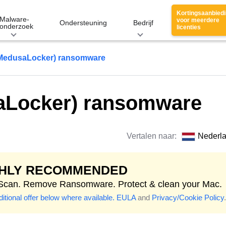
Kortingsaanbied
Malware-
voor meerdere
Ondersteuning
Bedrijf
onderzoek
licenties
MedusaLocker) ransomware
aLocker) ransomware
Vertalen naar:
Nederl
GHLY RECOMMENDED
 Scan. Remove Ransomware. Protect & clean your Mac.
itional offer below where available.
EULA
and
Privacy/Cookie Policy
.