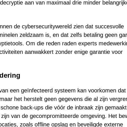
 decryptie aan van maximaal drie minder belangrijk
innen de cybersecuritywereld zien dat succesvolle
inelen zeldzaam is, en dat zelfs betaling geen gar
ryptietools. Om die reden raden experts medewerki
activiteiten aanwakkert zonder enige garantie voor
jdering
an een geïnfecteerd systeem kan voorkomen dat
aar het herstelt geen gegevens die al zijn vergre
n schone back-ups die vóór de inbraak zijn gemaakt
rd zijn van de gecompromitteerde omgeving. Het b
caties, zoals offline opslag en beveiligde externe