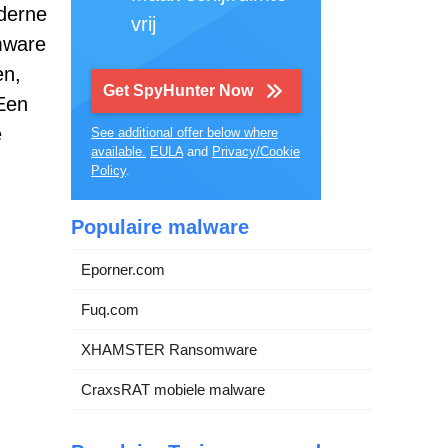
derne
vrij
mware
en,
Get SpyHunter Now
Een
e
See additional offer below where
available.
EULA
and
Privacy/Cookie
Policy
.
Populaire malware
Eporner.com
Fuq.com
XHAMSTER Ransomware
CraxsRAT mobiele malware