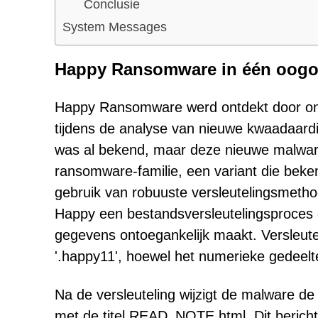
Conclusie
System Messages
Happy Ransomware in één oogo
Happy Ransomware werd ontdekt door onde
tijdens de analyse van nieuwe kwaadaard
was al bekend, maar deze nieuwe malware
ransomware-familie, een variant die beke
gebruik van robuuste versleutelingsmetho
Happy een bestandsversleutelingsproces
gegevens ontoegankelijk maakt. Versleu
'.happy11', hoewel het numerieke gedeelte
Na de versleuteling wijzigt de malware de
met de titel READ_NOTE.html. Dit bericht 