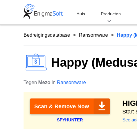
Skip
to
Huis
Producten
content
Bedreigingsdatabase
Ransomware
Happy (
Happy (Medus
Tegen
Mezo
in
Ransomware
HI
Scan & Remove Now
Start
See add
SPYHUNTER