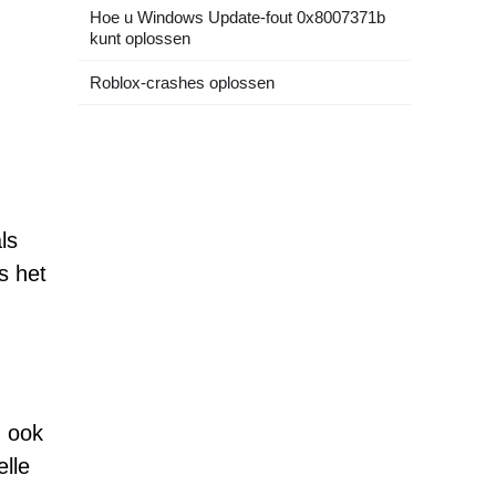
Hoe u Windows Update-fout 0x8007371b
kunt oplossen
Roblox-crashes oplossen
ls
s het
h ook
elle