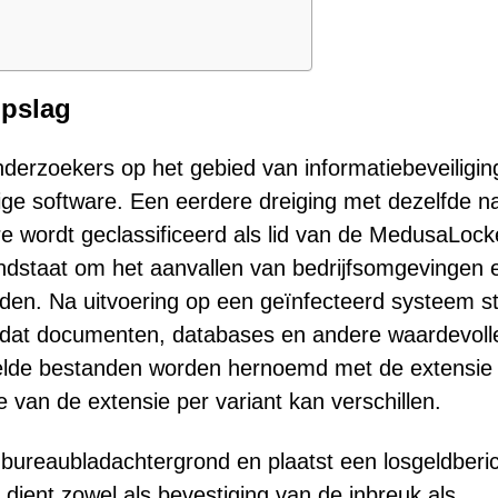
pslag
rzoekers op het gebied van informatiebeveiligin
ige software. Een eerdere dreiging met dezelfde 
 wordt geclassificeerd als lid van de MedusaLock
ndstaat om het aanvallen van bedrijfsomgevingen 
den. Na uitvoering op een geïnfecteerd systeem st
 dat documenten, databases en andere waardevoll
telde bestanden worden hernoemd met de extensie
 van de extensie per variant kan verschillen.
 bureaubladachtergrond en plaatst een losgeldberi
dient zowel als bevestiging van de inbreuk als