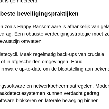
t is geïnfecteerd.
beste beveiligingspraktijken
en zoals Happy Ransomware is afhankelijk van gel
sgedrag. Een robuuste verdedigingsstrategie moet z
bewustzijn omvatten:
atecycli. Maak regelmatig back-ups van cruciale
 of in afgescheiden omgevingen. Houd
firmware up-to-date om de blootstelling aan beken
ingssoftware en netwerkbeheermaatregelen. Mode
nbraakdetectiesystemen kunnen verdacht gedrag
software blokkeren en laterale beweging binnen