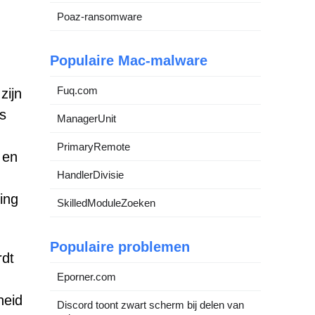
Poaz-ransomware
Populaire Mac-malware
Fuq.com
zijn
s
ManagerUnit
PrimaryRemote
 en
HandlerDivisie
ing
SkilledModuleZoeken
Populaire problemen
rdt
Eporner.com
heid
Discord toont zwart scherm bij delen van