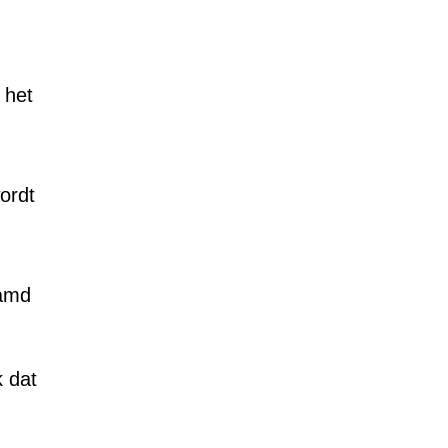
 het
ordt
damd
 dat