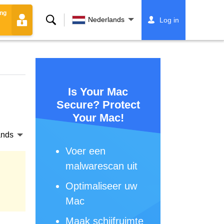
ing
Zoeken
Nederlands
Log in
Is Your Mac
Secure? Protect
Your Mac!
ands
Voer een
malwarescan uit
Optimaliseer uw
Mac
Maak schijfruimte