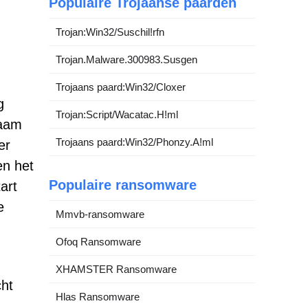
Populaire Trojaanse paarden
Trojan:Win32/Suschil!rfn
Trojan.Malware.300983.Susgen
Trojaans paard:Win32/Cloxer
g
Trojan:Script/Wacatac.H!ml
naam
Trojaans paard:Win32/Phonzy.A!ml
er
en het
Populaire ransomware
art
e
Mmvb-ransomware
Ofoq Ransomware
XHAMSTER Ransomware
cht
Hlas Ransomware