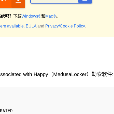
系统吗？
下载
Windows®
和
Mac®
。
ere available.
EULA
and
Privacy/Cookie Policy
.
be associated with Happy（MedusaLocker）勒索软件:
RATED