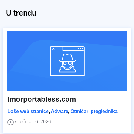
U trendu
Imorportabless.com
Loše web stranice
,
Adware
,
Otmičari preglednika
siječnja 16, 2026