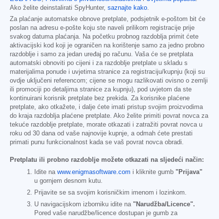
Ako želite deinstalirati SpyHunter,
saznajte kako
.
Za plaćanje automatske obnove pretplate, podsjetnik e-poštom bit će
poslan na adresu e-pošte koju ste naveli prilikom registracije prije
svakog datuma plaćanja. Na početku probnog razdoblja primit ćete
aktivacijski kod koji je ograničen na korištenje samo za jedno probno
razdoblje i samo za jedan uređaj po računu. Vaša će se pretplata
automatski obnoviti po cijeni i za razdoblje pretplate u skladu s
materijalima ponude i uvjetima stranice za registraciju/kupnju (koji su
ovdje uključeni referencom; cijene se mogu razlikovati ovisno o zemlji
ili promociji po detaljima stranice za kupnju), pod uvjetom da ste
kontinuirani korisnik pretplate bez prekida. Za korisnike plaćene
pretplate, ako otkažete, i dalje ćete imati pristup svojim proizvodima
do kraja razdoblja plaćene pretplate. Ako želite primiti povrat novca za
tekuće razdoblje pretplate, morate otkazati i zatražiti povrat novca u
roku od 30 dana od vaše najnovije kupnje, a odmah ćete prestati
primati punu funkcionalnost kada se vaš povrat novca obradi.
Pretplatu ili probno razdoblje možete otkazati na sljedeći način:
Idite na
www.enigmasoftware.com
i kliknite gumb
"Prijava"
u gornjem desnom kutu.
Prijavite se sa svojim korisničkim imenom i lozinkom.
U navigacijskom izborniku idite na
"Narudžba/Licence".
Pored vaše narudžbe/licence dostupan je gumb za