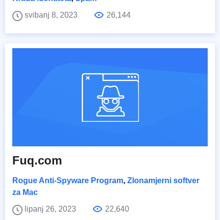
svibanj 8, 2023
26,144
Fuq.com
Rogue Anti-Spyware Program
,
Zlonamjerni softver
za Mac
lipanj 26, 2023
22,640