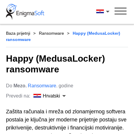
Skip
to
Hrvatski
content
Baza prijetnji
Ransomware
Happy (MedusaLocker)
ransomware
Happy (MedusaLocker)
ransomware
Do
Mezo.
Ransomware
. godine
Prevedi na:
Hrvatski
Zaštita računala i mreža od zlonamjernog softvera
postala je ključna jer moderne prijetnje postaju sve
prikrivenije, destruktivnije i financijski motiviranije.