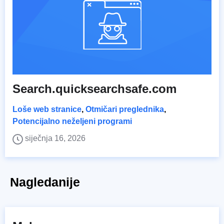
Search.quicksearchsafe.com
Loše web stranice
,
Otmičari preglednika
,
Potencijalno neželjeni programi
siječnja 16, 2026
Nagledanije