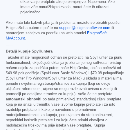
otkazivanje pretplate ako je primjenjivo. Napomena: Ako
imate više narudžbi/proizvoda, morat ćete ih otkazati
pojedinačno.
Ako imate bilo kakvih pitanja ili problema, možete se obratiti podršci
EnigmaSofta putem e-pošte na
support@enigmasoftware.com
ili
otvaranjem zahtjeva za podršku na web stranici
EnigmaSoft
MyAccount
.
------
Detalji kupnje SpyHuntera
Također imate mogućnost odmah se pretplatiti na SpyHunter za punu
funkcionalnost, uključujući uklanjanje zlonamjernog softvera i pristup
našem odjelu za podršku putem naše HelpDeska, obično počevši od
$49.98
polugodišnje (SpyHunter Basic Windows) i
$79.98
polugodišnje
(SpyHunter Pro Windows/SpyHunter za Mac) u skladu s materijalima
ponude i uvjetima registracije/stranice za kupnju (koji su ovdje
uključeni referencom; cijene se mogu razlikovati ovisno o zemlji ili
promociji po detaljima stranice za kupnju). Vaša će se pretplata
automatski obnoviti
po tada primjenjivoj standardnoj cijeni pretplate
koja je na snazi u trenutku vaše izvorne kupnje pretplate i za isto
razdoblje pretplate ili kako je navedeno u promotivnim
materijalima/stranici za kupnju, pod uvjetom da ste kontinuirani,
neprekidni korisnik pretplate i za koju ćete primiti obavijest o
nadolazećim troškovima prije isteka vaše pretplate. Kupnja