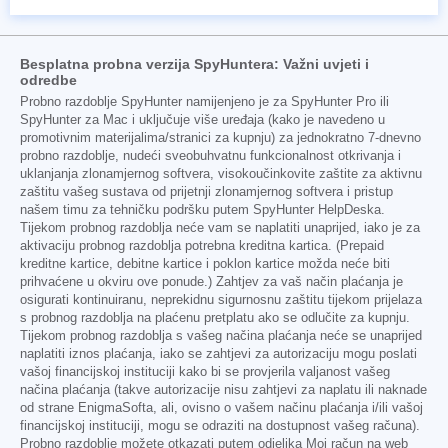
Besplatna probna verzija SpyHuntera: Važni uvjeti i
odredbe
Probno razdoblje SpyHunter namijenjeno je za SpyHunter Pro ili
SpyHunter za Mac i uključuje više uređaja (kako je navedeno u
promotivnim materijalima/stranici za kupnju) za jednokratno 7-dnevno
probno razdoblje, nudeći sveobuhvatnu funkcionalnost otkrivanja i
uklanjanja zlonamjernog softvera, visokoučinkovite zaštite za aktivnu
zaštitu vašeg sustava od prijetnji zlonamjernog softvera i pristup
našem timu za tehničku podršku putem SpyHunter HelpDeska.
Tijekom probnog razdoblja neće vam se naplatiti unaprijed, iako je za
aktivaciju probnog razdoblja potrebna kreditna kartica. (Prepaid
kreditne kartice, debitne kartice i poklon kartice možda neće biti
prihvaćene u okviru ove ponude.) Zahtjev za vaš način plaćanja je
osigurati kontinuiranu, neprekidnu sigurnosnu zaštitu tijekom prijelaza
s probnog razdoblja na plaćenu pretplatu ako se odlučite za kupnju.
Tijekom probnog razdoblja s vašeg načina plaćanja neće se unaprijed
naplatiti iznos plaćanja, iako se zahtjevi za autorizaciju mogu poslati
vašoj financijskoj instituciji kako bi se provjerila valjanost vašeg
načina plaćanja (takve autorizacije nisu zahtjevi za naplatu ili naknade
od strane EnigmaSofta, ali, ovisno o vašem načinu plaćanja i/ili vašoj
financijskoj instituciji, mogu se odraziti na dostupnost vašeg računa).
Probno razdoblje možete otkazati putem odjeljka Moj račun na web