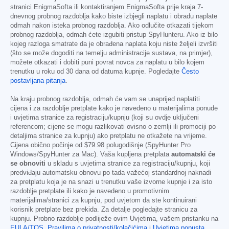
stranici EnigmaSofta ili kontaktiranjem EnigmaSofta prije kraja 7-
dnevnog probnog razdoblja kako biste izbjegli naplatu i obradu naplate
odmah nakon isteka probnog razdoblja. Ako odlučite otkazati tijekom
probnog razdoblja, odmah ćete izgubiti pristup SpyHunteru. Ako iz bilo
kojeg razloga smatrate da je obrađena naplata koju niste željeli izvršiti
(što se može dogoditi na temelju administracije sustava, na primjer),
možete otkazati i dobiti puni povrat novca za naplatu u bilo kojem
trenutku u roku od 30 dana od datuma kupnje. Pogledajte
Često
postavljana pitanja
.
Na kraju probnog razdoblja, odmah će vam se unaprijed naplatiti
cijena i za razdoblje pretplate kako je navedeno u materijalima ponude
i uvjetima stranice za registraciju/kupnju (koji su ovdje uključeni
referencom; cijene se mogu razlikovati ovisno o zemlji ili promociji po
detaljima stranice za kupnju) ako pretplatu ne otkažete na vrijeme.
Cijena obično počinje od
$79.98
polugodišnje (SpyHunter Pro
Windows/SpyHunter za Mac). Vaša kupljena pretplata
automatski će
se obnoviti
u skladu s uvjetima stranice za registraciju/kupnju, koji
predviđaju automatsku obnovu po tada važećoj standardnoj naknadi
za pretplatu koja je na snazi u trenutku vaše izvorne kupnje i za isto
razdoblje pretplate ili kako je navedeno u promotivnim
materijalima/stranici za kupnju, pod uvjetom da ste kontinuirani
korisnik pretplate bez prekida. Za detalje pogledajte stranicu za
kupnju. Probno razdoblje podliježe ovim Uvjetima, vašem pristanku na
EULA/TOS
,
Pravilima o privatnosti/kolačićima
i
Uvjetima popusta
.