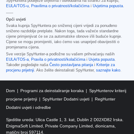
SpyHuntera podliježe uvjetima i odredbama na stranici za kupnju,
EULA/TOS-u
,
Pravilima o privatnosti/kolačićima
i
Uvjetima popusta
.
------
Opći uvjeti
Svaka kupnja SpyHuntera po sniženoj cijeni vrijedi za ponuđeno
sniženo razdoblje pretplate. Nakon toga, tada važeće standardne
cijene primjenjivat će se za automatske obnove i/ili buduće kupnje.
Cijene se mogu promijeniti, iako ćemo vas unaprijed obavijestiti o
promjenama cijena.
Sve verzije SpyHunter-a podložne su vašem prihvaćanju naših
EULA/TOS-a
,
Pravila o privatnosti/kolačićima
i
Uvjeta popusta
.
Također pogledajte naša
Često postavljana pitanja
i
Kriterije za
procjenu prijetnji
. Ako želite deinstalirati SpyHunter,
saznajte kako
.
Dom
Programi za deinstaliranje koraka
SpyHunterov kriterij
procjene prijetnji
SpyHunter Dodatni uvjeti
RegHunter
Dodatni uvjeti i odredbe
Sjedište ureda: Ulica Castle 1, 3. kat, Dublin 2 D02XD82 Irska.
EnigmaSoft Limited, Private Company Limited, dionicama,
matični broj 597114.