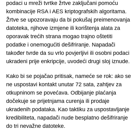
podaci u mreži tvrtke žrtve zaključani pomoću
kombinacije RSA i AES kriptografskih algoritama.
Žrtve se upozoravaju da bi pokušaj preimenovanja
datoteka, njihove izmjene ili korištenja alata za
oporavak trećih strana mogao trajno oštetiti
podatke i onemogućiti dešifriranje. Napadači
također tvrde da su vrlo povjerljivi ili osobni podaci
ukradeni prije enkripcije, uvodeći drugi sloj iznude.
Kako bi se pojačao pritisak, nameće se rok: ako se
ne uspostavi kontakt unutar 72 sata, zahtjev za
otkupninom se povećava. Odbijanje plaćanja
dočekuje se prijetnjama curenja ili prodaje
ukradenih podataka. Kao taktiku za uspostavljanje
kredibiliteta, napadači nude besplatno dešifriranje
do tri nevažne datoteke.