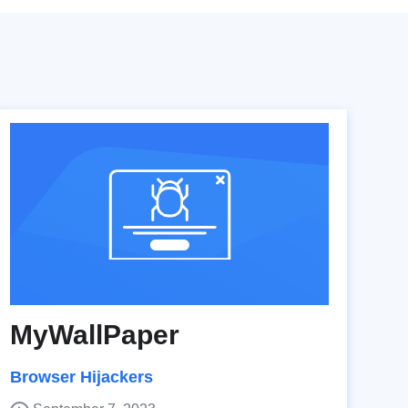
MyWallPaper
Browser Hijackers