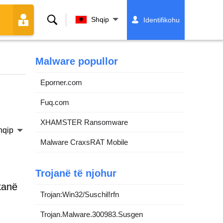
Kërko
Shqip
Identifikohu
Malware popullor
Eporner.com
Fuq.com
XHAMSTER Ransomware
hqip
Malware CraxsRAT Mobile
Trojanë të njohur
kanë
Trojan:Win32/Suschil!rfn
Trojan.Malware.300983.Susgen