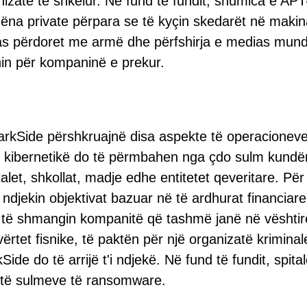
izate të shkelur. Në fund të fundit, shumica e APT
hëna private përpara se të kyçin skedarët në makin
 pas përdoret me armë dhe përfshirja e medias mund
in për kompaninë e prekur.
DarkSide përshkruajnë disa aspekte të operacioneve
t kibernetikë do të përmbahen nga çdo sulm kundë
alet, shkollat, madje edhe entitetet qeveritare. Pë
ndjekin objektivat bazuar në të ardhurat financiare
do të shmangin kompanitë që tashmë janë në vështir
ërtet fisnike, të paktën për një organizatë kriminal
de do të arrijë t'i ndjekë. Në fund të fundit, spital
të sulmeve të ransomware.