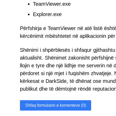
TeamViewer.exe
Explorer.exe
Përfshirja e TeamViewer në atë listë është
kërcënimit mbështetet në aplikacionin pë
Shënimi i shpërblesës i shfaqur gjithashtu 
aktualisht. Shënimet zakonisht përfshijnë
llojin e tyre dhe një lidhje me serverin n
përdoret si një mjet i fuqishëm zhvatjeje
kërkesat e DarkSide, të dhënat ose mund 
publikut dhe të dëmtojnë rëndë reputacion
Shfaq formularin e komenteve (0)