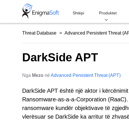
Skip
to
Shtëpi
Produktet
content
Threat Database
Advanced Persistent Threat (A
DarkSide APT
Nga
Mezo
në
Advanced Persistent Threat (APT)
DarkSide APT është një aktor i kërcënimit 
Ransomware-as-a-a-Corporation (RaaC). G
ransomware kundër objektivave të zgjedhu
vlerësuar se DarkSide ka arritur të zhvasë 