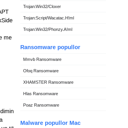
Trojan:Win32/Cloxer
 APT
Trojan:Script/Wacatac.H!ml
kSide
Trojan:Win32/Phonzy.A!ml
me me
Ransomware popullor
Mmvb Ransomware
Ofoq Ransomware
XHAMSTER Ransomware
Hlas Ransomware
Poaz Ransomware
ndimin
a
Malware popullor Mac