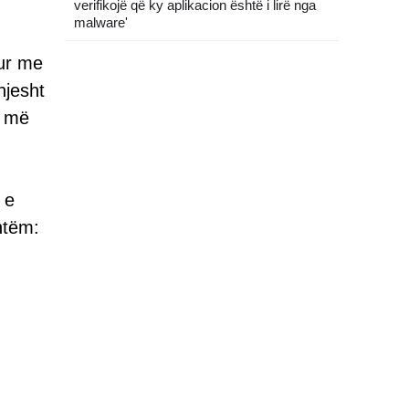
verifikojë që ky aplikacion është i lirë nga
malware'
tur me
hjesht
s më
 e
htëm: