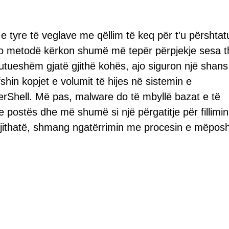
 tyre të veglave me qëllim të keq për t'u përshta
kjo metodë kërkon shumë më tepër përpjekje sesa t
kutueshëm gjatë gjithë kohës, ajo siguron një shan
shin kopjet e volumit të hijes në sistemin e
hell. Më pas, malware do të mbyllë bazat e të
e postës dhe më shumë si një përgatitje për fillimin
megjithatë, shmang ngatërrimin me procesin e mëpos