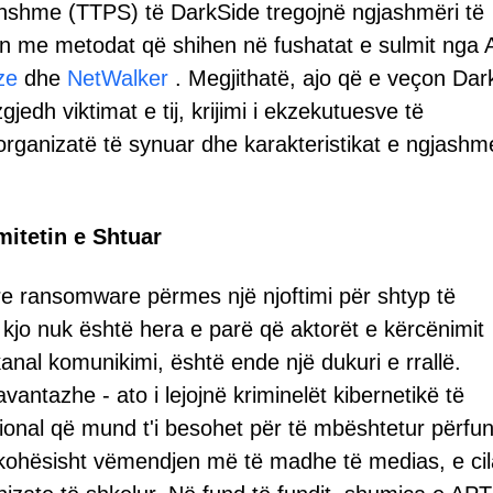
ithshme (TTPS) të DarkSide tregojnë ngjashmëri të
 me metodat që shihen në fushatat e sulmit nga
ze
dhe
NetWalker
. Megjithatë, ajo që e veçon Dar
edh viktimat e tij, krijimi i ekzekutuesve të
organizatë të synuar dhe karakteristikat e ngjash
mitetin e Shtuar
tyre ransomware përmes një njoftimi për shtyp të
 kjo nuk është hera e parë që aktorët e kërcënimit
anal komunikimi, është ende një dukuri e rrallë.
vantazhe - ato i lejojnë kriminelët kibernetikë të
esional që mund t'i besohet për të mbështetur përfu
ëkohësisht vëmendjen më të madhe të medias, e cil