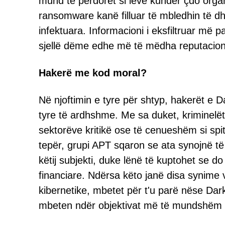
mund të përdoret si levë kundër çdo organ
ransomware kanë filluar të mbledhin të d
infektuara. Informacioni i eksfiltruar më
sjellë dëme edhe më të mëdha reputacion
Hakerë me kod moral?
Në njoftimin e tyre për shtyp, hakerët e 
tyre të ardhshme. Me sa duket, kriminelë
sektorëve kritikë ose të cenueshëm si spit
tepër, grupi APT sqaron se ata synojnë të 
këtij subjekti, duke lënë të kuptohet se 
financiare. Ndërsa këto janë disa synime v
kibernetike, mbetet për t'u parë nëse DarkSi
mbeten ndër objektivat më të mundshëm 