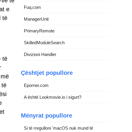
-ve të
Fuq.com
at e
 të
ManagerUnit
PrimaryRemote
SkilledModuleSearch
Divizioni Handler
 të
r
Çështjet popullore
r më
 të
Eporner.com
ësi
A është Lookmovie.io i sigurt?
e
et
Mënyrat popullore
Si të rregulloni 'macOS nuk mund të