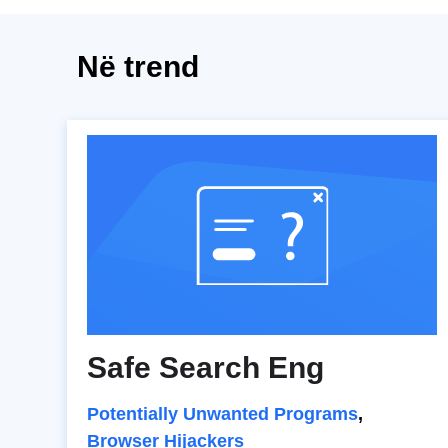
Në trend
Safe Search Eng
Potentially Unwanted Programs
,
Browser Hijackers