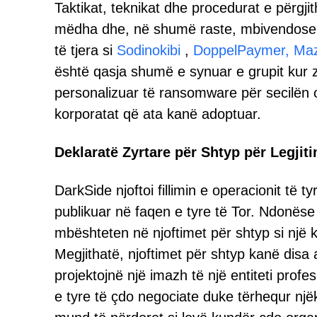
Taktikat, teknikat dhe procedurat e përgj
mëdha dhe, në shumë raste, mbivendosen
të tjera si
Sodinokibi
,
DoppelPaymer,
Ma
është qasja shumë e synuar e grupit kur zgj
personalizuar të ransomware për secilën 
korporatat që ata kanë adoptuar.
Deklaratë Zyrtare për Shtyp për Legjiti
DarkSide njoftoi fillimin e operacionit të 
publikuar në faqen e tyre të Tor. Ndonëse
mbështeten në njoftimet për shtyp si një k
Megjithatë, njoftimet për shtyp kanë disa a
projektojnë një imazh të një entiteti prof
e tyre të çdo negociate duke tërhequr nj