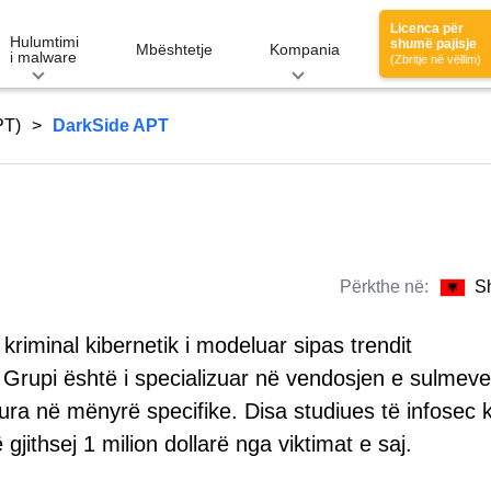
Licenca për
Hulumtimi
shumë pajisje
Mbështetje
Kompania
i malware
(Zbritje në vëllim)
PT)
DarkSide APT
Përkthe në:
S
kriminal kibernetik i modeluar sipas trendit
rupi është i specializuar në vendosjen e sulmeve
ra në mënyrë specifike. Disa studiues të infosec 
gjithsej 1 milion dollarë nga viktimat e saj.