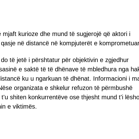
 mjaft kurioze dhe mund të sugjerojë që aktori i
r qasje në distancë në kompjuterët e komprometuar
do të jetë i përshtatur për objektivin e zgjedhur
 sasinë e saktë të të dhënave të mbledhura nga ha
ë distancë ku u ngarkuan të dhënat. Informacioni i m
. Nëse organizata e shkelur refuzon të përmbushë
t'u shiten konkurrentëve ose thjesht mund t'i lësh
in e viktimës.