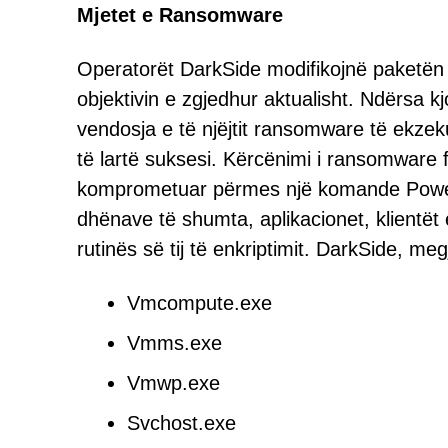
Mjetet e Ransomware
Operatorët DarkSide modifikojnë paketën e
objektivin e zgjedhur aktualisht. Ndërsa 
vendosja e të njëjtit ransomware të ekze
të lartë suksesi. Kërcënimi i ransomware f
komprometuar përmes një komande PowerS
dhënave të shumta, aplikacionet, klientët 
rutinës së tij të enkriptimit. DarkSide, 
Vmcompute.exe
Vmms.exe
Vmwp.exe
Svchost.exe