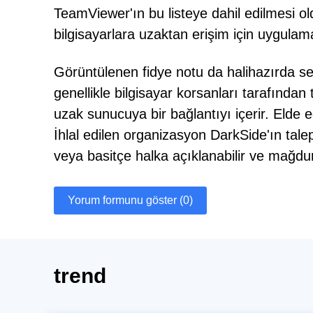
TeamViewer'ın bu listeye dahil edilmesi old
bilgisayarlara uzaktan erişim için uygulam
Görüntülenen fidye notu da halihazırda seç
genellikle bilgisayar korsanları tarafından
uzak sunucuya bir bağlantıyı içerir. Elde ed
İhlal edilen organizasyon DarkSide'ın talepl
veya basitçe halka açıklanabilir ve mağduru
Yorum formunu göster (0)
trend