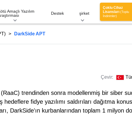
Çoklu Cihaz
ötü Amaçlı Yazılım
Lisansları
(Toplu
Destek
şirket
raştırması
İndirimler)
PT)
DarkSide APT
Çevir:
Tü
(RaaC) trendinden sonra modellenmiş bir siber su
iş hedeflere fidye yazılımı saldırıları dağıtma kon
arı, DarkSide'ın kurbanlarından toplam 1 milyon do