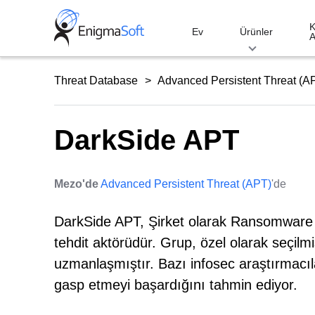
Skip
to
K
Ev
Ürünler
A
content
Threat Database
Advanced Persistent Threat (A
DarkSide APT
Mezo'de
Advanced Persistent Threat (APT)
'de
DarkSide APT, Şirket olarak Ransomware 
tehdit aktörüdür. Grup, özel olarak seçilm
uzmanlaşmıştır. Bazı infosec araştırmacıl
gasp etmeyi başardığını tahmin ediyor.