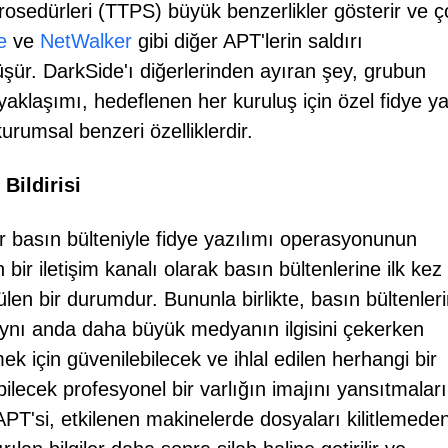
 prosedürleri (TTPS) büyük benzerlikler gösterir ve 
e
ve
NetWalker
gibi diğer APT'lerin saldırı
şür. DarkSide'ı diğerlerinden ayıran şey, grubun
aklaşımı, hedeflenen her kuruluş için özel fidye ya
kurumsal benzeri özelliklerdir.
Bildirisi
r basın bülteniyle fidye yazılımı operasyonunun
 bir iletişim kanalı olarak basın bültenlerine ilk kez
en bir durumdur. Bununla birlikte, basın bültenleri
, aynı anda daha büyük medyanın ilgisini çekerken
 için güvenilebilecek ve ihlal edilen herhangi bir
abilecek profesyonel bir varlığın imajını yansıtmalar
 APT'si, etkilenen makinelerde dosyaları kilitlemede