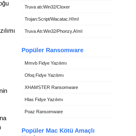
çoğu
Truva atı:Win32/Cloxer
Trojan:Script/Wacatac.H!ml
zılımı
Truva Atı:Win32/Phonzy.A!ml
Popüler Ransomware
Mmvb Fidye Yazılımı
Ofoq Fidye Yazılımı
XHAMSTER Ransomware
nin
Hlas Fidye Yazılımı
Poaz Ransomware
ına
n
Popüler Mac Kötü Amaçlı