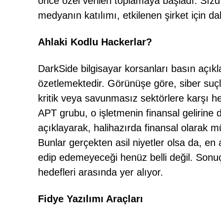
önce özel verileri toplamaya başladı. Sızdır
medyanın katılımı, etkilenen şirket için d
Ahlaki Kodlu Hackerlar?
DarkSide bilgisayar korsanları basın açı
özetlemektedir. Görünüşe göre, siber suçlu
kritik veya savunmasız sektörlere karşı he
APT grubu, o işletmenin finansal gelirine d
açıklayarak, halihazırda finansal olarak m
Bunlar gerçekten asil niyetler olsa da, en 
edip edemeyeceği henüz belli değil. Sonuçt
hedefleri arasında yer alıyor.
Fidye Yazılımı Araçları