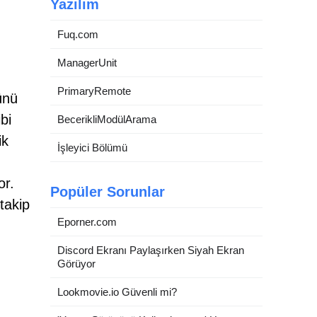
Yazılım
Fuq.com
ManagerUnit
PrimaryRemote
ünü
bi
BecerikliModülArama
ik
İşleyici Bölümü
or.
Popüler Sorunlar
takip
Eporner.com
Discord Ekranı Paylaşırken Siyah Ekran
Görüyor
Lookmovie.io Güvenli mi?