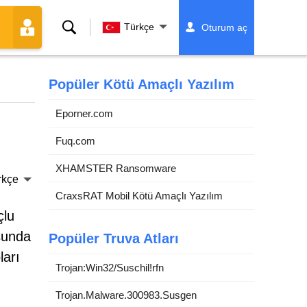
Ara
Türkçe
Oturum aç
Popüler Kötü Amaçlı Yazılım
Eporner.com
Fuq.com
XHAMSTER Ransomware
rkçe
CraxsRAT Mobil Kötü Amaçlı Yazılım
çlu
usunda
Popüler Truva Atları
ları
Trojan:Win32/Suschil!rfn
Trojan.Malware.300983.Susgen