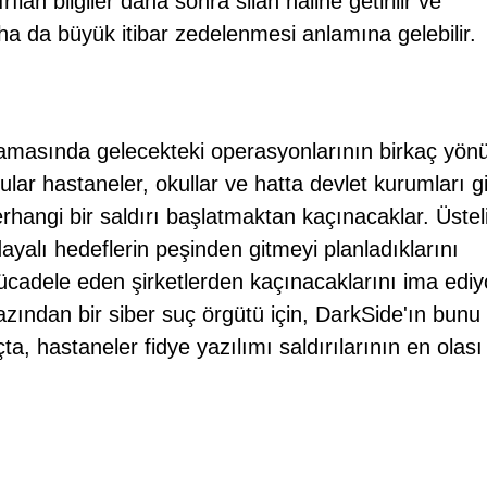
ılan bilgiler daha sonra silah haline getirilir ve
aha da büyük itibar zedelenmesi anlamına gelebilir.
klamasında gelecekteki operasyonlarının birkaç yön
lar hastaneler, okullar ve hatta devlet kurumları gi
rhangi bir saldırı başlatmaktan kaçınacaklar. Üstel
ayalı hedeflerin peşinden gitmeyi planladıklarını
ücadele eden şirketlerden kaçınacaklarını ima ediy
azından bir siber suç örgütü için, DarkSide'ın bunu 
a, hastaneler fidye yazılımı saldırılarının en olası