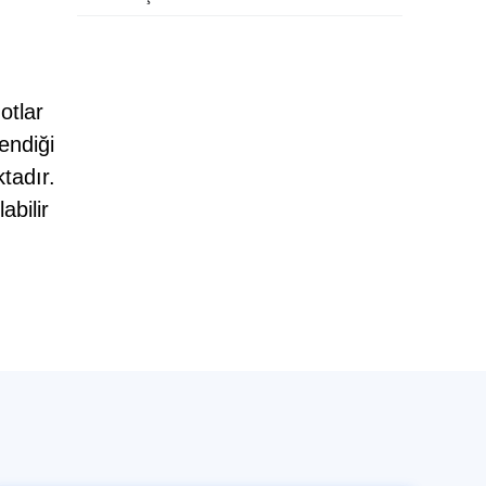
otlar
endiği
ktadır.
abilir