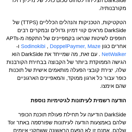
DarkSide הצליחה לסחוט סכום כולל של מיליון דולר
מקורבנותיה.
הטקטיקות, הטכניקות והנהלים הכלליים (TTPS) של
DarkSide מראים קווי דמיון גדולים ובמקרים רבים
חופפים לשיטות שנראו בקמפיינים של התקפה מ-APTs
אחרים כגון
Maze
DoppelPaymer,
,
Sodinokibi
ו-
NetWalker
. עם זאת, מה שמייחד את DarkSide הוא
הגישה הממוקדת ביותר של הקבוצה בבחירת הקורבנות
שלה, יצירת קובצי הפעלה מותאמים אישית של תוכנות
כופר עבור כל ארגון ממוקד, והמאפיינים הארגוניים
שהם אימצו.
הודעה רשמית לעיתונות לגיטימיות נוספת
DarkSide הודיעה על תחילת פעולת תוכנת הכופר
שלהם באמצעות הודעה לעיתונות שפורסמה באתר Tor
שלהם. אמנם זו לא הפעם הראשונה ששחקני איומים