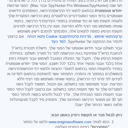
הרכישה) אם לא ביטלת בזמן. המחירים מתחילים בדרך כלל ב-
$79.98
מדי
חצי שנה (SpyHunter Pro Windows/SpyHunter עבור Mac). המנוי שרכשת
יחודש אוטומטית
בהתאם לתנאי דף ההרשמה/רכישה, המספקים חידושים
אוטומטיים בדמי המנוי הסטנדרטיים הרלוונטיים בזמן הרכישה המקורית שלך
ולאותה תקופת מנוי או כפי שמפורט בחומרי הקידום/דף הרכישה, בתנאי
שאתה משתמש מנוי רציף וללא הפרעות. אנא עיין בדף הרכישה לפרטים.
תקופת הניסיון כפופה לתנאים אלה, הסכמתך להסכם רישיון משתמש
קרקע/תנאי שימוש
,
מדיניות פרטיות/קובצי Cookie
ותנאי הנחה
. אם ברצונך
להסיר את ההתקנה של SpyHunter,
למד כיצד
.
עבור תשלום עבור חידוש אוטומטי של המנוי שלך, תישלח תזכורת בדוא"ל
לכתובת הדוא"ל שסיפקת בעת ההרשמה לפני כל תאריך תשלום. בתחילת
תקופת הניסיון שלך, תקבל קוד הפעלה המוגבל לשימוש עבור תקופת ניסיון
אחת בלבד ועבור מכשיר אחד בלבד לכל חשבון. המנוי שלך יחודש אוטומטית
במחיר ולתקופת המנוי בהתאם לחומרי ההצעה ולתנאי דף ההרשמה/רכישה
(המשולבים במסמך זה כהפניה; התמחור עשוי להשתנות בהתאם למדינה או
לקידום לפי פרטי דף הרכישה), בתנאי שאתה משתמש מנוי רציף וללא
הפרעות. עבור משתמשי מנוי בתשלום, אם תבטל, תמשיך לקבל גישה
למוצר/ים שלך עד סוף תקופת המנוי בתשלום. אם ברצונך לקבל החזר כספי
עבור תקופת המנוי הנוכחית שלך, עליך לבטל ולהגיש בקשה להחזר כספי
תוך 30 יום ממועד הרכישה האחרונה שלך, ותפסיק מיד לקבל פונקציונליות
מלאה כאשר ההחזר שלך יעובד.
ניתן לבטל מנוי או תקופת ניסיון באופן הבא:
כנסו לאתר
www.enigmasoftware.com
ולחצו על כפתור
"התחברות"
בפינה הימנית העליונה.