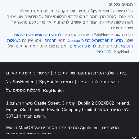
תנאים כלליים
כל רכישה של SpyHunter במחיר מוזל תקפה לתקופת המנוי המוזלת
המוצעת. לאחר מכן, המחיר הסטנדרטי הרלוונטי יחול על חידושים אוטומטיים
ו/או רכישות עתידיות. המחירים עשויים להשתנות, אך נודיע לכם מראש על
שינויי מחירים.
כל גרסאות SpyHunter כפופות להסכמתך
לתנאי השימוש/תנאי השימוש
שלנו,
מדיניות הפרטיות/קובצי ה-Cookie
ותנאי
ההנחה
. אנא עיין גם
בשאלות
הנפוצות
ובקריטריונים
להערכת איומים
. אם ברצונך להסיר את ההתקנה של
SpyHunter,
למד כיצד
.
בית
שלבי הסרת ההתקנה של התוכנית
קריטריוני הערכת האיום
SpyHunter תנאים והגבלות נוספים
תנאים
של SpyHunter
והגבלות נוספים של RegHunter
משרד רשום: 1 Castle Street, קומה 3, Dublin 2 D02XD82 Ireland.
EnigmaSoft Limited, Private Company Limited לפי מניות, מספר
רישום חברה 597114.
Mac ו-MacOS הם סימנים מסחריים של Apple Inc., הרשומים
בארה"ב ובמדינות אחרות.