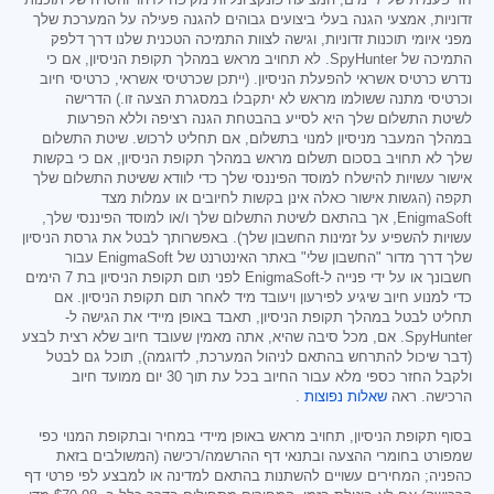
חד פעמית של 7 ימים, המציעה פונקציונליות מקיפה לזיהוי והסרה של תוכנות
זדוניות, אמצעי הגנה בעלי ביצועים גבוהים להגנה פעילה על המערכת שלך
מפני איומי תוכנות זדוניות, וגישה לצוות התמיכה הטכנית שלנו דרך דלפק
התמיכה של SpyHunter. לא תחויב מראש במהלך תקופת הניסיון, אם כי
נדרש כרטיס אשראי להפעלת הניסיון. (ייתכן שכרטיסי אשראי, כרטיסי חיוב
וכרטיסי מתנה ששולמו מראש לא יתקבלו במסגרת הצעה זו.) הדרישה
לשיטת התשלום שלך היא לסייע בהבטחת הגנה רציפה וללא הפרעות
במהלך המעבר מניסיון למנוי בתשלום, אם תחליט לרכוש. שיטת התשלום
שלך לא תחויב בסכום תשלום מראש במהלך תקופת הניסיון, אם כי בקשות
אישור עשויות להישלח למוסד הפיננסי שלך כדי לוודא ששיטת התשלום שלך
תקפה (הגשות אישור כאלה אינן בקשות לחיובים או עמלות מצד
EnigmaSoft, אך בהתאם לשיטת התשלום שלך ו/או למוסד הפיננסי שלך,
עשויות להשפיע על זמינות החשבון שלך). באפשרותך לבטל את גרסת הניסיון
שלך דרך מדור "החשבון שלי" באתר האינטרנט של EnigmaSoft עבור
חשבונך או על ידי פנייה ל-EnigmaSoft לפני תום תקופת הניסיון בת 7 הימים
כדי למנוע חיוב שיגיע לפירעון ויעובד מיד לאחר תום תקופת הניסיון. אם
תחליט לבטל במהלך תקופת הניסיון, תאבד באופן מיידי את הגישה ל-
SpyHunter. אם, מכל סיבה שהיא, אתה מאמין שעובד חיוב שלא רצית לבצע
(דבר שיכול להתרחש בהתאם לניהול המערכת, לדוגמה), תוכל גם לבטל
ולקבל החזר כספי מלא עבור החיוב בכל עת תוך 30 יום ממועד חיוב
הרכישה. ראה
שאלות נפוצות
.
בסוף תקופת הניסיון, תחויב מראש באופן מיידי במחיר ובתקופת המנוי כפי
שמפורט בחומרי ההצעה ובתנאי דף ההרשמה/רכישה (המשולבים בזאת
כהפניה; המחירים עשויים להשתנות בהתאם למדינה או למבצע לפי פרטי דף