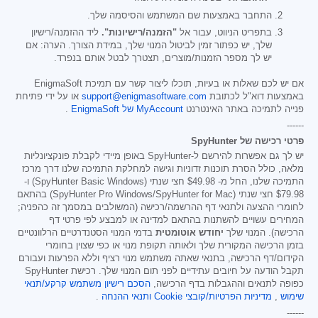
התחבר באמצעות שם המשתמש והסיסמה שלך.
בתפריט הניווט, עבור אל
"הזמנה/רישיונות".
ליד ההזמנה/רישיון
שלך, יש כפתור זמין לביטול המנוי שלך, במידת הצורך. הערה: אם
יש לך מספר הזמנות/מוצרים, תצטרך לבטל אותם בנפרד.
אם יש לכם שאלות או בעיות, תוכלו ליצור קשר עם תמיכת EnigmaSoft
באמצעות דוא"ל לכתובת
support@enigmasoftware.com
או על ידי פתיחת
פנייה לתמיכה באתר האינטרנט
MyAccount של EnigmaSoft
.
------
פרטי רכישה של SpyHunter
יש לך גם אפשרות להירשם ל-SpyHunter באופן מיידי לקבלת פונקציונליות
מלאה, כולל הסרת תוכנות זדוניות וגישה למחלקת התמיכה שלנו דרך מרכז
התמיכה שלנו, החל מ-
$49.98
חצי שנתי (SpyHunter Basic Windows) ו-
$79.98
חצי שנתי (SpyHunter Pro Windows/SpyHunter for Mac) בהתאם
לחומרי ההצעה ולתנאי דף ההרשמה/רכישה (המשולבים במסמך זה כהפניה;
המחירים עשויים להשתנות בהתאם למדינה או למבצע לפי פרטי דף
הרכישה). המנוי שלך
יחודש אוטומטית
בדמי המנוי הסטנדרטיים הרלוונטיים
בזמן הרכישה המקורית שלך ולאותה תקופת מנוי או כפי שצוין בחומרי
הקידום/דף הרכישה, בתנאי שאתה משתמש מנוי רציף וללא הפרעות ועבורם
תקבל הודעה על חיובים עתידיים לפני תום המנוי שלך. רכישת SpyHunter
כפופה לתנאים וההגבלות בדף הרכישה,
הסכם רישיון משתמש קרקע/תנאי
שימוש
,
מדיניות הפרטיות/קובצי Cookie
ותנאי ההנחה
.
------