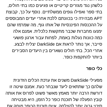
כלשהן נגד מגזרים קריטיים או פגיעים כמו בתי חולים,
בתי ספר ואפילו גופים ממשלתיים. נוסף על כך, קבוצת
APT מבהירה כי בכוונתם ללכת אחרי יעדים המבוססים
על ההכנסות הפיננסיות של אותו גוף, מה שמרמז שהם
ימנעו מחברות שכבר מתקשות כלכלית. אמנם אלה
כמה כוונות נעלות באמת, לפחות עבור ארגון פושעי
סייבר, אך נותר לראות אם DarkSide יצליח לבצע.
אחרי הכל, בתי חולים נשארים בין היעדים הסבירים
ביותר להתקפות כופר.
כלי כופר
מפעילי DarkSide משנים את ערכת הכלים הזדונית
שלהם כך שתתאים ליעד שנבחר כעת. אמנם שיטה זו
דורשת הרבה יותר מאמץ מאשר פשוט לפרוס את אותה
קובץ הפעלה של תוכנת כופר כל הזמן, היא מבטיחה
סיכוי גבוה יותר להצלחה. איום תוכנת הכופר מוחק את