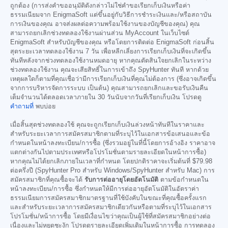
ถูกต้อง (การส่งคำขออนุมัติดังกล่าวไม่ใช่คำขอเรียกเก็บเงินหรือค่า
ธรรมเนียมจาก EnigmaSoft แต่ขึ้นอยู่กับวิธีการชำระเงินและ/หรือสถาบัน
การเงินของคุณ อาจส่งผลต่อความพร้อมใช้งานของบัญชีของคุณ) คุณ
สามารถยกเลิกช่วงทดลองใช้งานผ่านส่วน MyAccount ในเว็บไซต์
EnigmaSoft สำหรับบัญชีของคุณ หรือโดยการติดต่อ EnigmaSoft ก่อนสิ้น
สุดระยะเวลาทดลองใช้งาน 7 วัน เพื่อหลีกเลี่ยงการเรียกเก็บเงินที่จะเกิดขึ้น
ทันทีหลังจากช่วงทดลองใช้งานหมดอายุ หากคุณตัดสินใจยกเลิกในระหว่าง
ช่วงทดลองใช้งาน คุณจะเสียสิทธิ์ในการเข้าถึง SpyHunter ทันที หากด้วย
เหตุผลใดก็ตามที่คุณเชื่อว่ามีการเรียกเก็บเงินที่คุณไม่ต้องการ (ซึ่งอาจเกิดขึ้น
จากการบริหารจัดการระบบ เป็นต้น) คุณสามารถยกเลิกและขอรับเงินคืน
เต็มจำนวนได้ตลอดเวลาภายใน 30 วันนับจากวันที่เรียกเก็บเงิน โปรดดู
คำถามที่
พบบ่อย
เมื่อสิ้นสุดช่วงทดลองใช้ คุณจะถูกเรียกเก็บเงินล่วงหน้าทันทีในราคาและ
สำหรับระยะเวลาการสมัครสมาชิกตามที่ระบุไว้ในเอกสารข้อเสนอและข้อ
กำหนดในหน้าลงทะเบียน/การซื้อ (ซึ่งรวมอยู่ในที่นี้โดยการอ้างอิง ราคาอาจ
แตกต่างกันไปตามประเทศหรือโปรโมชั่นตามรายละเอียดในหน้าการซื้อ)
หากคุณไม่ได้ยกเลิกภายในเวลาที่กำหนด โดยปกติราคาจะเริ่มต้นที่
$79.98
ต่อครึ่งปี (SpyHunter Pro สำหรับ Windows/SpyHunter สำหรับ Mac) การ
สมัครสมาชิกที่คุณซื้อจะได้
รับการต่ออายุโดยอัตโนมัติ
ตามข้อกำหนดใน
หน้าลงทะเบียน/การซื้อ ซึ่งกำหนดให้มีการต่ออายุอัตโนมัติในอัตราค่า
ธรรมเนียมการสมัครสมาชิกมาตรฐานที่ใช้บังคับในขณะที่คุณซื้อครั้งแรก
และสำหรับระยะเวลาการสมัครสมาชิกเดียวกันหรือตามที่ระบุไว้ในเอกสาร
โปรโมชั่น/หน้าการซื้อ โดยมีเงื่อนไขว่าคุณเป็นผู้ใช้ที่สมัครสมาชิกอย่างต่อ
เนื่องและไม่หยุดชะงัก โปรดดูรายละเอียดเพิ่มเติมในหน้าการซื้อ การทดลอง