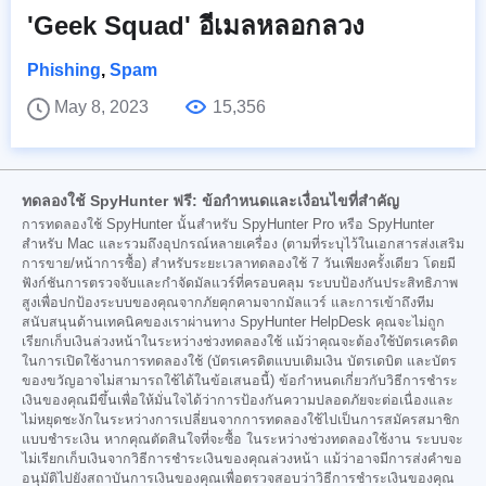
'Geek Squad' อีเมลหลอกลวง
Phishing
,
Spam
May 8, 2023
15,356
ทดลองใช้ SpyHunter ฟรี: ข้อกำหนดและเงื่อนไขที่สำคัญ
การทดลองใช้ SpyHunter นั้นสำหรับ SpyHunter Pro หรือ SpyHunter
สำหรับ Mac และรวมถึงอุปกรณ์หลายเครื่อง (ตามที่ระบุไว้ในเอกสารส่งเสริม
การขาย/หน้าการซื้อ) สำหรับระยะเวลาทดลองใช้ 7 วันเพียงครั้งเดียว โดยมี
ฟังก์ชันการตรวจจับและกำจัดมัลแวร์ที่ครอบคลุม ระบบป้องกันประสิทธิภาพ
สูงเพื่อปกป้องระบบของคุณจากภัยคุกคามจากมัลแวร์ และการเข้าถึงทีม
สนับสนุนด้านเทคนิคของเราผ่านทาง SpyHunter HelpDesk คุณจะไม่ถูก
เรียกเก็บเงินล่วงหน้าในระหว่างช่วงทดลองใช้ แม้ว่าคุณจะต้องใช้บัตรเครดิต
ในการเปิดใช้งานการทดลองใช้ (บัตรเครดิตแบบเติมเงิน บัตรเดบิต และบัตร
ของขวัญอาจไม่สามารถใช้ได้ในข้อเสนอนี้) ข้อกำหนดเกี่ยวกับวิธีการชำระ
เงินของคุณมีขึ้นเพื่อให้มั่นใจได้ว่าการป้องกันความปลอดภัยจะต่อเนื่องและ
ไม่หยุดชะงักในระหว่างการเปลี่ยนจากการทดลองใช้ไปเป็นการสมัครสมาชิก
แบบชำระเงิน หากคุณตัดสินใจที่จะซื้อ ในระหว่างช่วงทดลองใช้งาน ระบบจะ
ไม่เรียกเก็บเงินจากวิธีการชำระเงินของคุณล่วงหน้า แม้ว่าอาจมีการส่งคำขอ
อนุมัติไปยังสถาบันการเงินของคุณเพื่อตรวจสอบว่าวิธีการชำระเงินของคุณ