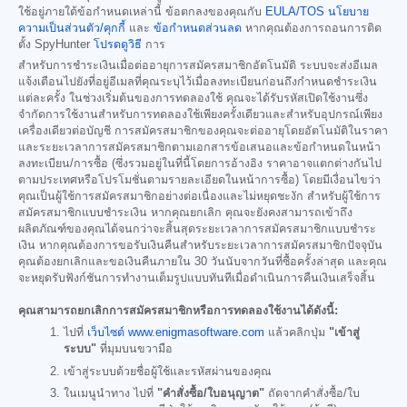
ใช้อยู่ภายใต้ข้อกำหนดเหล่านี้ ข้อตกลงของคุณกับ
EULA/TOS
นโยบาย
ความเป็นส่วนตัว/คุกกี้
และ
ข้อกำหนดส่วนลด
หากคุณต้องการถอนการติด
ตั้ง SpyHunter
โปรดดูวิธี
การ
สำหรับการชำระเงินเมื่อต่ออายุการสมัครสมาชิกอัตโนมัติ ระบบจะส่งอีเมล
แจ้งเตือนไปยังที่อยู่อีเมลที่คุณระบุไว้เมื่อลงทะเบียนก่อนถึงกำหนดชำระเงิน
แต่ละครั้ง ในช่วงเริ่มต้นของการทดลองใช้ คุณจะได้รับรหัสเปิดใช้งานซึ่ง
จำกัดการใช้งานสำหรับการทดลองใช้เพียงครั้งเดียวและสำหรับอุปกรณ์เพียง
เครื่องเดียวต่อบัญชี การสมัครสมาชิกของคุณจะต่ออายุโดยอัตโนมัติในราคา
และระยะเวลาการสมัครสมาชิกตามเอกสารข้อเสนอและข้อกำหนดในหน้า
ลงทะเบียน/การซื้อ (ซึ่งรวมอยู่ในที่นี้โดยการอ้างอิง ราคาอาจแตกต่างกันไป
ตามประเทศหรือโปรโมชั่นตามรายละเอียดในหน้าการซื้อ) โดยมีเงื่อนไขว่า
คุณเป็นผู้ใช้การสมัครสมาชิกอย่างต่อเนื่องและไม่หยุดชะงัก สำหรับผู้ใช้การ
สมัครสมาชิกแบบชำระเงิน หากคุณยกเลิก คุณจะยังคงสามารถเข้าถึง
ผลิตภัณฑ์ของคุณได้จนกว่าจะสิ้นสุดระยะเวลาการสมัครสมาชิกแบบชำระ
เงิน หากคุณต้องการขอรับเงินคืนสำหรับระยะเวลาการสมัครสมาชิกปัจจุบัน
คุณต้องยกเลิกและขอเงินคืนภายใน 30 วันนับจากวันที่ซื้อครั้งล่าสุด และคุณ
จะหยุดรับฟังก์ชันการทำงานเต็มรูปแบบทันทีเมื่อดำเนินการคืนเงินเสร็จสิ้น
คุณสามารถยกเลิกการสมัครสมาชิกหรือการทดลองใช้งานได้ดังนี้:
ไปที่
เว็บไซต์ www.enigmasoftware.com
แล้วคลิกปุ่ม
"เข้าสู่
ระบบ"
ที่มุมบนขวามือ
เข้าสู่ระบบด้วยชื่อผู้ใช้และรหัสผ่านของคุณ
ในเมนูนำทาง ไปที่
"คำสั่งซื้อ/ใบอนุญาต"
ถัดจากคำสั่งซื้อ/ใบ