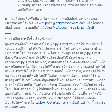
อนุญาตของคุณ จะมีปุ่มให้ยกเลิกการสมัครใช้งาน (ถ้ามี)
หมายเหตุ: หากคุณมีคำสั่งซื้อ/ผลิตภัณฑ์หลายรายการ คุณจะต้อง
ยกเลิกทีละรายการ
หากคุณมีข้อสงสัยหรือปัญหาใด ๆ คุณสามารถติดต่อฝ่ายสนับสนุนของ
EnigmaSoft ได้ทางอีเมลที่
support@enigmasoftware.com
หรือโดยการ
เปิดตั๋วขอความช่วยเหลือในเว็บไซต์
MyAccount ของ EnigmaSoft
------
รายละเอียดการสั่งซื้อ SpyHunter
คุณยังมีตัวเลือกในการสมัครใช้งาน SpyHunter ทันทีเพื่อใช้งานฟังก์ชันเต็ม
รูปแบบ รวมถึงการกำจัดมัลแวร์และการเข้าถึงฝ่ายสนับสนุนของเราผ่าน
HelpDesk โดยปกติราคาเริ่มต้นที่
$49.98
สหรัฐฯ ต่อครึ่งปี (SpyHunter
Basic Windows) และ
$79.98
สหรัฐฯ ต่อครึ่งปี (SpyHunter Pro
Windows/SpyHunter for Mac) ตามเอกสารข้อเสนอและข้อกำหนดในหน้า
ลงทะเบียน/การซื้อ (ซึ่งรวมอยู่ในที่นี้โดยการอ้างอิง ราคาอาจแตกต่างกันไป
ตามประเทศหรือโปรโมชั่นตามรายละเอียดในหน้าการซื้อ) การสมัครใช้งาน
ของคุณจะ
ต่ออายุโดยอัตโนมัติ
ในอัตราค่าธรรมเนียมการสมัครใช้งาน
มาตรฐานที่ใช้บังคับในขณะที่คุณสมัครใช้งานครั้งแรกและสำหรับระยะเวลา
การสมัครใช้งานเดียวกันหรือตามที่ระบุไว้ในเอกสารโปรโมชั่น/หน้าการซื้อ
โดยมีเงื่อนไขว่าคุณเป็นผู้ใช้ที่สมัครใช้งานอย่างต่อเนื่องและไม่ขาดตอน และ
คุณจะได้รับการแจ้งเตือนเกี่ยวกับค่าใช้จ่ายที่จะเกิดขึ้นก่อนที่การสมัครใช้
งานของคุณจะหมดอายุ การซื้อ SpyHunter อยู่ภายใต้ข้อกำหนดและ
เงื่อนไขในหน้าการซื้อ
EULA/TOS
นโยบายความเป็นส่วนตัว/คุกกี้
และ
ข้อ
กำหนดส่วนลด