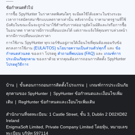
------
ข้อกำหนดทั่วไป
การซื้อ SpyHunter ในราคาลดพิเศษใดๆ จะมีผลใช้ได้เฉพาะในช่วงระยะ
เวลาการสมัครสมาชิกแบบลดราคาเท่านั้น หลังจากนั้น ราคามาตรฐานที่ใช้
บังคับในขณะนั้นจะถูกนำมาใช้สำหรับการต่ออายุอัตโนมัติและ/หรือการซื้อ
ในอนาคต ราคาอาจมีการเปลี่ยนแปลงได้ แต่เราจะแจ้งให้คุณทราบล่วงหน้า
หากมีการเปลี่ยนแปลงราคา
การใช้งาน SpyHunter ทุกเวอร์ชันอยู่ภายใต้เงื่อนไขที่คุณต้องยอมรับข้อ
ตกลงการใช้งาน
(EULA/TOS)
นโยบายความเป็นส่วนตัว/คุกกี้
และ
ข้อ
กำหนดส่วนลด
ของเรา โปรดดู
คำถามที่พบบ่อย (FAQ)
และ
เกณฑ์การ
ประเมินภัยคุกคาม
ของเราด้วย หากคุณต้องการถอนการติดตั้ง SpyHunter
โปรดดูวิธีการ
บ้าน
ขั้นตอนการถอนการติดตั้งโปรแกรม
เกณฑ์การประเมินภัย
คุกคามของ SpyHunter
SpyHunter ข้อกำหนดและเงื่อนไขเพิ่ม
เติม
RegHunter ข้อกำหนดและเงื่อนไขเพิ่มเติม
สำนักงานที่จดทะเบียน: 1 Castle Street, ชั้น 3, Dublin 2 D02XD82
Ireland
EnigmaSoft Limited, Private Company Limited โดยหุ้น, หมายเลข
ทะเบียน บริษัท 597114