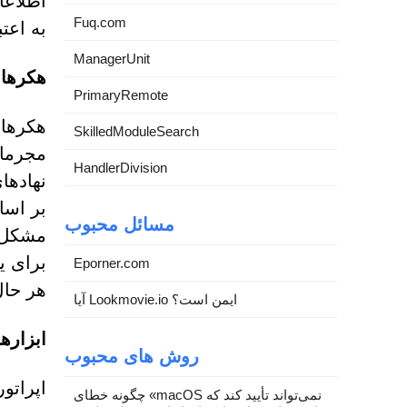
اطلاعا
Fuq.com
به اعت
ManagerUnit
هکرها 
PrimaryRemote
SkilledModuleSearch
مجرمان
HandlerDivision
بر اسا
مسائل محبوب
مشکل م
Eporner.com
هر حال
آیا Lookmovie.io ایمن است؟
ابزارها
روش های محبوب
چگونه خطای «macOS نمی‌تواند تأیید کند که