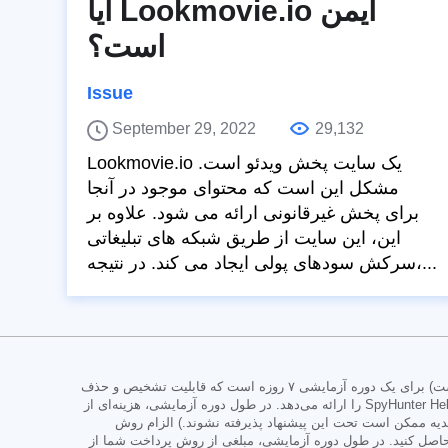
آیا Lookmovie.io ایمن
است؟
Issue
September 29, 2022
29,132
Lookmovie.io یک سایت پخش ویدئو است.
مشکل این است که محتوای موجود در آنجا
برای پخش غیرقانونی ارائه می شود. علاوه بر
این، این سایت از طریق شبکه های تبلیغاتی
سرکش سودهای پولی ایجاد می کند. در نتیجه،...
نسخه آزمایشی SpyHunter برای SpyHunter Pro یا SpyHunter برای مک است و شامل چندین دستگاه (همانطور که در صفحه تبلیغات/خرید ذکر شده است) برای یک دوره آزمایشی ۷ روزه است که قابلیت تشخیص و حذف
جامع بدافزار، محافظ‌های با کارایی بالا برای محافظت فعال از سیستم شما در برابر تهدیدات بدافزار و دسترسی به تیم پشتیبانی فنی ما از طریق SpyHunter HelpDesk را ارائه می‌دهد. در طول دوره آزمایشی، هزینه‌ای از
دیه ممکن است تحت این پیشنهاد پذیرفته نشوند.) الزام روش
اصل کنید. در طول دوره آزمایشی، مبلغی از روش پرداخت شما از