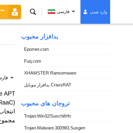
جستجو
مجو
فارسی
وارد شدن
کردن
بدافزار محبوب
Eporner.com
Fuq.com
XHAMSTER Ransomware
فار
بدافزار موبایل CraxsRAT
تروجان های محبوب
Trojan:Win32/Suschil!rfn
مجموع 
Trojan.Malware.300983.Susgen