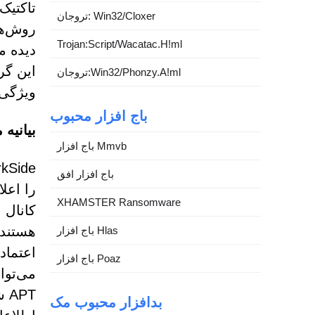
تروجان: Win32/Cloxer
روش‌هایی
Trojan:Script/Wacatac.H!ml
این گر
تروجان:Win32/Phonzy.A!ml
ویژگی 
باج افزار محبوب
بیانیه
باج افزار Mmvb
باج افزار افق
را اعل
XHAMSTER Ransomware
کانال 
هستند 
باج افزار Hlas
اعتماد
باج افزار Poaz
می‌توا
PT
بدافزار محبوب مک