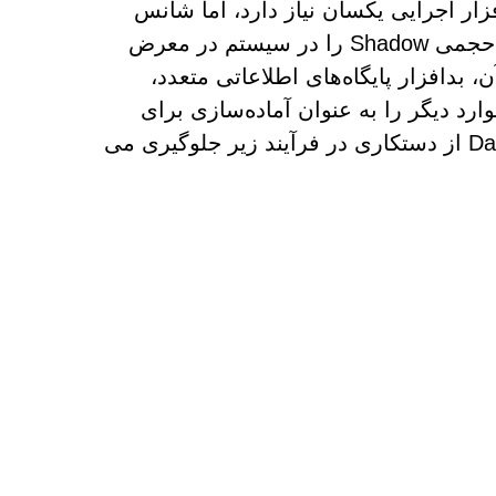
ار اجرایی یکسان نیاز دارد، اما شانس
موفقیت بیشتری را تضمین می کند. تهدید باج‌افزار، کپی‌های حجمی Shadow را در سیستم در معرض
ف می‌کند. پس از آن، بدافزار پایگاه‌های اطلاعاتی متعدد،
رد دیگر را به عنوان آماده‌سازی برای
شروع روال رمزگذاری خود پایان می‌دهد. با این حال، DarkSide از دستکاری در فرآیند زیر جلوگیری می