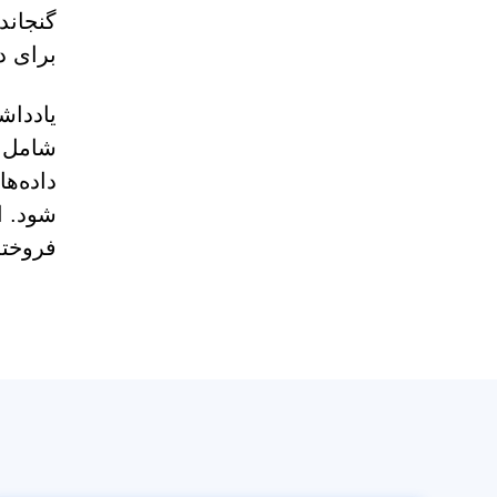
برای د
یادداش
شامل م
داده‌ه
فروخته