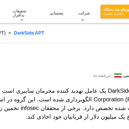
زهای چند دستگاه
تحقیقات
شرکت
پشتیبانی
(تخفیف حجمی)
بدافزار
PT)
DarkSide APT
سی
ترجمه به:
Corporation (RaaC) الگوبرداری شده است. این گ
یک میلیون دلار از قربانیان خود اخاذی کند.