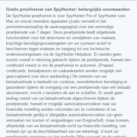
Gratis proefversie van SpyHunter: belangrijke voorwaarden
De SpyHunter-proefversie is voor SpyHunter Pro of SpyHunter voor
Mac en omvat meerdere apparaten (zoals vermeld in het
promotiemateriaal/op de aankooppagina) voor een eenmalige
proefperiode van 7 dagen. Deze proefperiode biedt uitgebreide
functionaliteit voor het detecteren en verwijderen van malware,
krachtige beveiligingsmaatregelen om uw systeem actief te
beschermen tegen malware en toegang tot ons technische
ondersteuningsteam via de SpyHunter Helpdesk. Er worden geen
kosten vooraf in rekening gebracht tijdens de proefperiode, hoewel een
creditcard vereist is om de proefversie te activeren. (Prepaid
creditcards, betaalpassen en cadeaukaarten worden mogelijk niet
geaccepteerd voor deze aanbieding.) De vereiste van uw
betaalmethode is bedoeld om continue, ononderbroken beveiliging te
garanderen tijdens de overgang van een proefperiode naar een betaald
abonnement, mocht u besluiten dit aan te schaffen. Er wordt geen
bedrag vooraf van uw betaalmethode afgeschreven tijdens de
proefperiode, hoewel er mogelijk autorisatieverzoeken naar uw
financiële instelling worden verzonden om te controleren of uw
betaalmethode geldig is (dergelijke autorisatieverzoeken zijn geen
verzoeken om kosten of vergoedingen van EnigmaSoft, maar kunnen,
afhankelijk van uw betaalmethode en/of uw financiële instelling, van
invloed zijn op de beschikbaarheid van uw rekening). U kunt uw