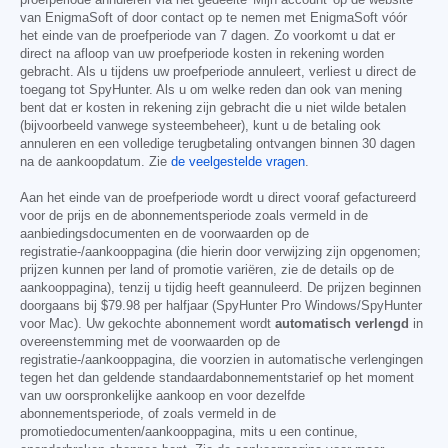
proefperiode annuleren via het gedeelte 'Mijn account' op de website
van EnigmaSoft of door contact op te nemen met EnigmaSoft vóór
het einde van de proefperiode van 7 dagen. Zo voorkomt u dat er
direct na afloop van uw proefperiode kosten in rekening worden
gebracht. Als u tijdens uw proefperiode annuleert, verliest u direct de
toegang tot SpyHunter. Als u om welke reden dan ook van mening
bent dat er kosten in rekening zijn gebracht die u niet wilde betalen
(bijvoorbeeld vanwege systeembeheer), kunt u de betaling ook
annuleren en een volledige terugbetaling ontvangen binnen 30 dagen
na de aankoopdatum. Zie
de veelgestelde vragen
.
Aan het einde van de proefperiode wordt u direct vooraf gefactureerd
voor de prijs en de abonnementsperiode zoals vermeld in de
aanbiedingsdocumenten en de voorwaarden op de
registratie-/aankooppagina (die hierin door verwijzing zijn opgenomen;
prijzen kunnen per land of promotie variëren, zie de details op de
aankooppagina), tenzij u tijdig heeft geannuleerd. De prijzen beginnen
doorgaans bij
$79.98
per halfjaar (SpyHunter Pro Windows/SpyHunter
voor Mac). Uw gekochte abonnement wordt
automatisch verlengd
in
overeenstemming met de voorwaarden op de
registratie-/aankooppagina, die voorzien in automatische verlengingen
tegen het dan geldende standaardabonnementstarief op het moment
van uw oorspronkelijke aankoop en voor dezelfde
abonnementsperiode, of zoals vermeld in de
promotiedocumenten/aankooppagina, mits u een continue,