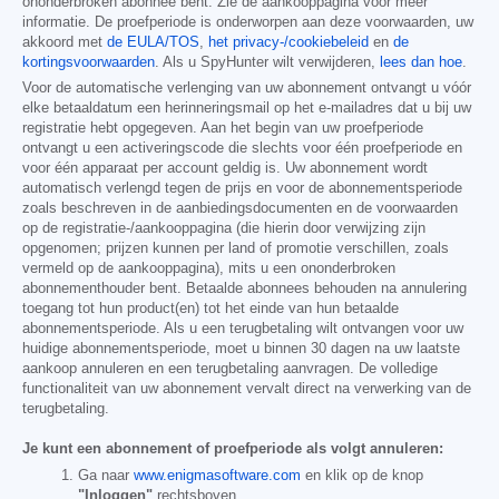
ononderbroken abonnee bent. Zie de aankooppagina voor meer
informatie. De proefperiode is onderworpen aan deze voorwaarden, uw
akkoord met
de EULA/TOS
,
het privacy-/cookiebeleid
en
de
kortingsvoorwaarden
. Als u SpyHunter wilt verwijderen,
lees dan hoe
.
Voor de automatische verlenging van uw abonnement ontvangt u vóór
elke betaaldatum een herinneringsmail op het e-mailadres dat u bij uw
registratie hebt opgegeven. Aan het begin van uw proefperiode
ontvangt u een activeringscode die slechts voor één proefperiode en
voor één apparaat per account geldig is. Uw abonnement wordt
automatisch verlengd tegen de prijs en voor de abonnementsperiode
zoals beschreven in de aanbiedingsdocumenten en de voorwaarden
op de registratie-/aankooppagina (die hierin door verwijzing zijn
opgenomen; prijzen kunnen per land of promotie verschillen, zoals
vermeld op de aankooppagina), mits u een ononderbroken
abonnementhouder bent. Betaalde abonnees behouden na annulering
toegang tot hun product(en) tot het einde van hun betaalde
abonnementsperiode. Als u een terugbetaling wilt ontvangen voor uw
huidige abonnementsperiode, moet u binnen 30 dagen na uw laatste
aankoop annuleren en een terugbetaling aanvragen. De volledige
functionaliteit van uw abonnement vervalt direct na verwerking van de
terugbetaling.
Je kunt een abonnement of proefperiode als volgt annuleren:
Ga naar
www.enigmasoftware.com
en klik op de knop
"Inloggen"
rechtsboven.