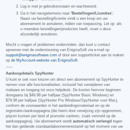
Log in met je gebruikersnaam en wachtwoord.
Ga in het navigatiemenu naar
'Bestellingen/Licenties'.
Naast uw bestelling/licentie vindt u een knop om uw
abonnement te annuleren, indien van toepassing. Let op: als
u meerdere bestellingen/producten heeft, moet u deze
afzonderlijk annuleren.
Mocht u vragen of problemen ondervinden, dan kunt u contact
opnemen met de ondersteuning van EnigmaSoft via e-mail op
support@enigmasoftware.com
of door een supportticket aan te maken
op
de MyAccount-website van EnigmaSoft
.
------
Aankoopdetails SpyHunter
U kunt er ook voor kiezen om direct een abonnement op SpyHunter te
nemen voor alle functionaliteiten, inclusief het verwijderen van
malware en toegang tot onze helpdesk. De kosten hiervoor beginnen
doorgaans bij
$49.98
per halfjaar (SpyHunter Basic Windows) en
$79.98
per halfjaar (SpyHunter Pro Windows/SpyHunter voor Mac),
conform de voorwaarden in het aanbiedingsmateriaal en op de
registratie-/aankooppagina (die hierin door verwijzing zijn opgenomen;
prijzen kunnen per land of promotie variëren, zoals vermeld op de
aankooppagina). Uw abonnement wordt
automatisch verlengd
tegen
het dan geldende standaardabonnementstarief op het moment van uw