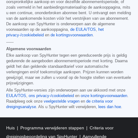
oorspronkelijke aankoop en voor dezelfde abonnementsperiode, of
zoals vermeld in het aanbiedingsmateriaal/op de aankooppagina, mits
u een continue, ononderbroken abonnee bent. U ontvangt een melding
van de aankomende kosten vóór het verstrijken van uw abonnement.
De aankoop van SpyHunter is onderworpen aan de algemene
voorwaarden op de aankooppagina,
de EULA/TOS
,
het
privacy-/cookiebeleid
en
de kortingsvoorwaarden
.
------
Algemene voorwaarden
Elke aankoop van SpyHunter tegen een gereduceerde prijs is geldig
gedurende de aangeboden abonnementsperiode met korting. Daarna
geldt het dan geldende standaardtarief voor automatische
verlengingen en/of toekomstige aankopen. Prijzen kunnen worden
gewijzigd, maar we zullen u vooraf op de hoogte stellen van eventuele
prijswijzigingen.
Alle SpyHunter-versies zijn onderworpen aan uw akkoord met onze
EULA/TOS
,
ons privacy-/cookiebeleid
en
onze kortingsvoorwaarden
.
Raadpleeg ook onze
veelgestelde vragen
en
de criteria voor
dreigingsanalyse
. Als u SpyHunter wilt verwijderen,
lees dan hoe
.
Huis
Programma verwijderen stappen
Criteria voor
dreigingsbeoordeling van SpyHunter
Aanvullende