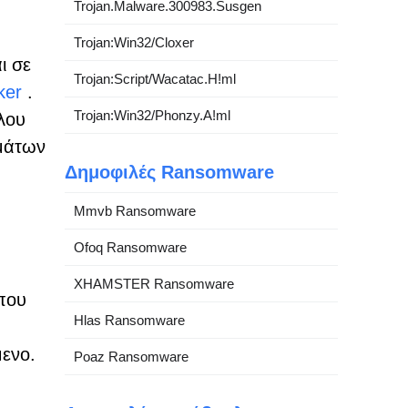
Trojan.Malware.300983.Susgen
Trojan:Win32/Cloxer
ι σε
Trojan:Script/Wacatac.H!ml
ker
.
Trojan:Win32/Phonzy.A!ml
ίλου
μάτων
Δημοφιλές Ransomware
Mmvb Ransomware
Ofoq Ransomware
XHAMSTER Ransomware
ύπου
Hlas Ransomware
μενο.
Poaz Ransomware