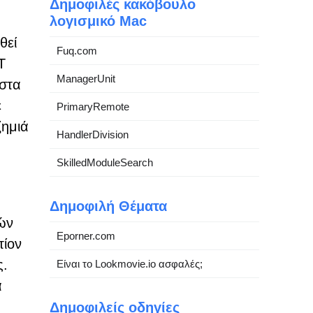
Δημοφιλές κακόβουλο
λογισμικό Mac
θεί
Fuq.com
T
ManagerUnit
 στα
ε
PrimaryRemote
ζημιά
HandlerDivision
SkilledModuleSearch
Δημοφιλή Θέματα
ών
Eporner.com
τίον
ς.
Είναι το Lookmovie.io ασφαλές;
ά
Δημοφιλείς οδηγίες