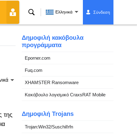
Αναζήτηση
Ελληνικά
Σύνδεση
Δημοφιλή κακόβουλα
προγράμματα
Eporner.com
Fuq.com
νικά
XHAMSTER Ransomware
Κακόβουλο λογισμικό CraxsRAT Mobile
Δημοφιλή Trojans
ς της
ια
Trojan:Win32/Suschil!rfn