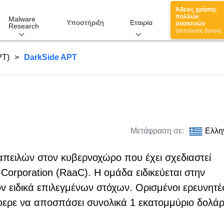
Άδειες χρήσης
πολλών
Malware
Υποστήριξη
Εταιρία
συσκευών
Research
(εκπτώσεις όγκου)
PT)
DarkSide APT
Μετάφραση σε:
Ελλη
απειλών στον κυβερνοχώρο που έχει σχεδιαστεί
rporation (RaaC). Η ομάδα ειδικεύεται στην
 ειδικά επιλεγμένων στόχων. Ορισμένοι ερευνητέ
άφερε να αποσπάσει συνολικά 1 εκατομμύριο δολάρ