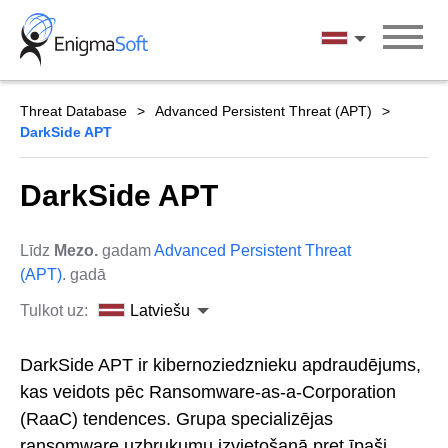
Skip
to
Latviešu
content
Threat Database
Advanced Persistent Threat (APT)
DarkSide APT
DarkSide APT
Līdz
Mezo.
gadam
Advanced Persistent Threat
(APT)
. gadā
Tulkot uz:
Latviešu
DarkSide APT ir kibernoziedznieku apdraudējums,
kas veidots pēc Ransomware-as-a-Corporation
(RaaC) tendences. Grupa specializējas
ransomware uzbrukumu izvietošanā pret īpaši