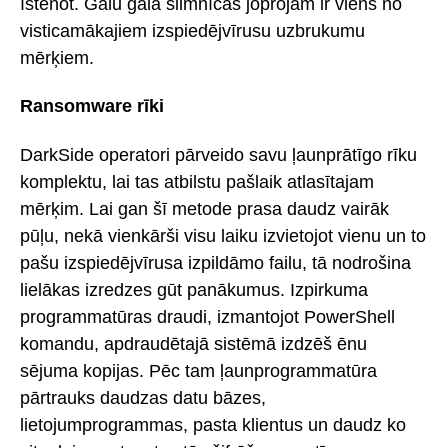
īstenot. Galu galā slimnīcas joprojām ir viens no
visticamākajiem izspiedējvīrusu uzbrukumu
mērķiem.
Ransomware rīki
DarkSide operatori pārveido savu ļaunprātīgo rīku
komplektu, lai tas atbilstu pašlaik atlasītajam
mērķim. Lai gan šī metode prasa daudz vairāk
pūļu, nekā vienkārši visu laiku izvietojot vienu un to
pašu izspiedējvīrusa izpildāmo failu, tā nodrošina
lielākas izredzes gūt panākumus. Izpirkuma
programmatūras draudi, izmantojot PowerShell
komandu, apdraudētajā sistēmā izdzēš ēnu
sējuma kopijas. Pēc tam ļaunprogrammatūra
pārtrauks daudzas datu bāzes,
lietojumprogrammas, pasta klientus un daudz ko