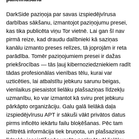
DarkSide paziņoja par savas izspiedējvīrusa
darbības sākšanu, izmantojot paziņojumu presei,
kas tika publicēta viņu Tor vietnē. Lai gan šī nav
pirmā reize, kad draudu dalībnieki kā saziņas
kanālu izmanto preses relīzes, tā joprojām ir reta
parādība. Tomēr paziņojumiem presei ir dažas
priekšrocības — tās ļauj kibernoziedzniekiem radīt
tādas profesionālas vienības tēlu, kurai var
uzticēties, lai atbalstītu jebkuru sarunu beigas,
vienlaikus piesaistot lielāku plašsaziņas līdzekļu
uzmanību, ko var izmantot kā sviru pret jebkuru
pārkāpto organizāciju. Galu galā lielākā daļa
izspiedējvīrusu APT ir sākuši vākt privātos datus
pirms inficēto iekārtu failu bloķēšanas. Pēc tam
izfiltrētā informācija tiek bruņota, un plašsaziņas