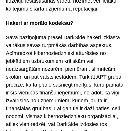
līdzekļu iesaistīšanās varētu nozīmēt vēl lielāku
kaitējumu skartā uzņēmuma reputācijai.
Hakeri ar morālo kodeksu?
Savā paziņojumā presei DarkSide hakeri izklāsta
vairākus savas turpmākās darbības aspektus.
Acīmredzot kibernoziedznieki atturēsies no
jebkādiem uzbrukumiem kritiskām vai
neaizsargātām nozarēm, piemēram, slimnīcām,
skolām un pat valsts iestādēm. Turklāt APT grupa
precizē, ka tā plāno sasniegt mērķus, kuru pamatā
ir šīs vienības finanšu ieņēmumi, norādot, ka viņi
izvairīsies no uzņēmumiem, kuriem jau tā ir
finansiālas grūtības. Lai gan tie ir daži patiesi cēli
nodomi, vismaz kibernoziedznieku organizācijai,
atliek vien redzēt, vai DarkSide izdosies tos