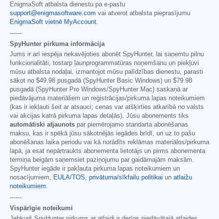
EnigmaSoft atbalsta dienestu pa e-pastu
support@enigmasoftware.com
vai atverot atbalsta pieprasījumu
EnigmaSoft vietnē MyAccount
.
------
SpyHunter pirkuma informācija
Jums ir arī iespēja nekavējoties abonēt SpyHunter, lai saņemtu pilnu
funkcionalitāti, tostarp ļaunprogrammatūras noņemšanu un piekļuvi
mūsu atbalsta nodaļai, izmantojot mūsu palīdzības dienestu, parasti
sākot no
$49.98
pusgadā (SpyHunter Basic Windows) un
$79.98
pusgadā (SpyHunter Pro Windows/SpyHunter Mac) saskaņā ar
piedāvājuma materiāliem un reģistrācijas/pirkuma lapas noteikumiem
(kas ir iekļauti šeit ar atsauci; cenas var atšķirties atkarībā no valsts
vai akcijas katrā pirkuma lapas detaļās). Jūsu abonements tiks
automātiski atjaunots
par piemērojamo standarta abonēšanas
maksu, kas ir spēkā jūsu sākotnējās iegādes brīdī, un uz to pašu
abonēšanas laika periodu vai kā norādīts reklāmas materiālos/pirkuma
lapā, ja esat nepārtraukts abonementa lietotājs un pirms abonementa
termiņa beigām saņemsiet paziņojumu par gaidāmajām maksām.
SpyHunter iegāde ir pakļauta pirkuma lapas noteikumiem un
nosacījumiem,
EULA/TOS
,
privātuma/sīkfailu politikai
un
atlaižu
noteikumiem
.
------
Vispārīgie noteikumi
Jebkurš SpyHunter pirkums ar atlaidi ir derīgs piedāvātajā atlaides