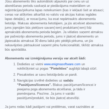
Jūsu abonements tiks automātiski atjaunots par cenu un uz
abonēšanas periodu saskaņā ar piedāvājuma materiāliem un
reģistrācijas/pirkuma lapas noteikumiem (kas ir iekļauti šeit ar atsauci;
cenas var atšķirties atkarībā no valsts vai akcijas katras iegādes
lapas detaļās), ar nosacījumu, ka esat nepārtraukts abonementa
lietotājs. Maksas abonementa lietotājiem, ja jūs atcelsiet abonementu,
jums joprojām būs piekļuve savam(-iem) produktam(-iem) līdz
apmaksātā abonementa perioda beigām. Ja vēlaties saņemt atmaksu
par pašreizējo abonementa periodu, jums ir jāatceļ abonements un
jāpiesakās atmaksai 30 dienu laikā pēc pēdējā pirkuma, un jūs
nekavējoties pārtrauksiet saņemt pilnu funkcionalitāti, tiklīdz atmaksa
būs apstrādāta.
Abonementu vai izmēģinājuma versiju var atcelt šādi:
Dodieties uz vietni
www.enigmasoftware.com
un
noklikšķiniet uz pogas
"Pieteikties"
augšējā labajā stūrī.
Piesakieties ar savu lietotājvārdu un paroli.
Navigācijas izvēlnē dodieties uz
sadaļu
“Pasūtījums/licences”.
Blakus pasūtījumam/licencei ir
pieejama poga abonementa atcelšanai, ja tāda ir
piemērojama. Piezīme. Ja jums ir vairāki
pasūtījumi/produkti, tie būs jāatceļ atsevišķi.
Ja jums rodas kādi jautājumi vai problēmas, varat sazināties ar