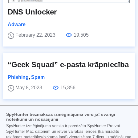
DNS Unlocker
Adware
February 22, 2023
19,505
“Geek Squad” e-pasta krāpniecība
Phishing
,
Spam
May 8, 2023
15,356
SpyHunter bezmaksas izmēģinājuma versija: svarīgi
noteikumi un nosacījumi
SpyHunter izmēģinājuma versija ir paredzēta SpyHunter Pro vai
SpyHunter Mac datoriem un ietver vairākas ierīces (kā norādīts
reklāmas materiālos/pirkuma lapā) vienreizējam 7 dienu izmēģinājuma