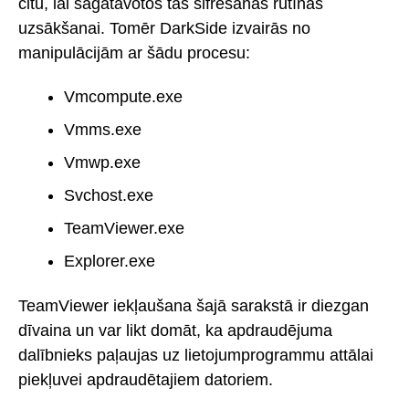
citu, lai sagatavotos tās šifrēšanas rutīnas
uzsākšanai. Tomēr DarkSide izvairās no
manipulācijām ar šādu procesu:
Vmcompute.exe
Vmms.exe
Vmwp.exe
Svchost.exe
TeamViewer.exe
Explorer.exe
TeamViewer iekļaušana šajā sarakstā ir diezgan
dīvaina un var likt domāt, ka apdraudējuma
dalībnieks paļaujas uz lietojumprogrammu attālai
piekļuvei apdraudētajiem datoriem.