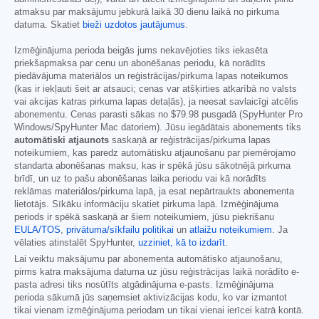
atmaksu par maksājumu jebkurā laikā 30 dienu laikā no pirkuma
datuma. Skatiet
bieži uzdotos jautājumus
.
Izmēģinājuma perioda beigās jums nekavējoties tiks iekasēta
priekšapmaksa par cenu un abonēšanas periodu, kā norādīts
piedāvājuma materiālos un reģistrācijas/pirkuma lapas noteikumos
(kas ir iekļauti šeit ar atsauci; cenas var atšķirties atkarībā no valsts
vai akcijas katras pirkuma lapas detaļās), ja neesat savlaicīgi atcēlis
abonementu. Cenas parasti sākas no
$79.98
pusgadā (SpyHunter Pro
Windows/SpyHunter Mac datoriem). Jūsu iegādātais abonements tiks
automātiski atjaunots
saskaņā ar reģistrācijas/pirkuma lapas
noteikumiem, kas paredz automātisku atjaunošanu par piemērojamo
standarta abonēšanas maksu, kas ir spēkā jūsu sākotnējā pirkuma
brīdī, un uz to pašu abonēšanas laika periodu vai kā norādīts
reklāmas materiālos/pirkuma lapā, ja esat nepārtraukts abonementa
lietotājs. Sīkāku informāciju skatiet pirkuma lapā. Izmēģinājuma
periods ir spēkā saskaņā ar šiem noteikumiem, jūsu piekrišanu
EULA/TOS
,
privātuma/sīkfailu politikai
un
atlaižu noteikumiem
. Ja
vēlaties atinstalēt SpyHunter,
uzziniet, kā to izdarīt
.
Lai veiktu maksājumu par abonementa automātisko atjaunošanu,
pirms katra maksājuma datuma uz jūsu reģistrācijas laikā norādīto e-
pasta adresi tiks nosūtīts atgādinājuma e-pasts. Izmēģinājuma
perioda sākumā jūs saņemsiet aktivizācijas kodu, ko var izmantot
tikai vienam izmēģinājuma periodam un tikai vienai ierīcei katrā kontā.