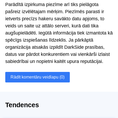
Parādītā izpirkuma piezīme arī tiks pielāgota
pašreiz izvēlētajam mērķim. Piezīmēs parasti ir
ietverts precīzs hakeru savākto datu apjoms, to
veids un saite uz attālo serveri, kurā dati tika
augšupielādēti. Iegūtā informācija tiek izmantota kā
spēcīgs izspiešanas līdzeklis. Ja pārkāptā
organizācija atsakās izpildīt DarkSide prasības,
datus var pārdot konkurentiem vai vienkārši izlaist
sabiedrībai un nopietni kaitēt upura reputācijai.
Rādīt komentāru veidlapu (0)
Tendences