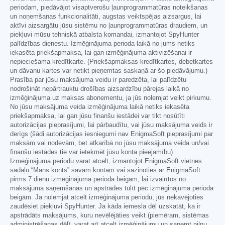
periodam, piedāvājot visaptverošu ļaunprogrammatūras noteikšanas
un noņemšanas funkcionalitāti, augstas veiktspējas aizsargus, lai
aktīvi aizsargātu jūsu sistēmu no ļaunprogrammatūras draudiem, un
piekļuvi mūsu tehniskā atbalsta komandai, izmantojot SpyHunter
palīdzības dienestu. Izmēģinājuma perioda laikā no jums netiks
iekasēta priekšapmaksa, lai gan izmēģinājuma aktivizēšanai ir
nepieciešama kredītkarte. (Priekšapmaksas kredītkartes, debetkartes
un dāvanu kartes var netikt pieņemtas saskaņā ar šo piedāvājumu.)
Prasība par jūsu maksājuma veidu ir paredzēta, lai palīdzētu
nodrošināt nepārtrauktu drošības aizsardzību pārejas laikā no
izmēģinājuma uz maksas abonementu, ja jūs nolemjat veikt pirkumu.
No jūsu maksājuma veida izmēģinājuma laikā netiks iekasēta
priekšapmaksa, lai gan jūsu finanšu iestādei var tikt nosūtīti
autorizācijas pieprasījumi, lai pārbaudītu, vai jūsu maksājuma veids ir
derīgs (šādi autorizācijas iesniegumi nav EnigmaSoft pieprasījumi par
maksām vai nodevām, bet atkarībā no jūsu maksājuma veida un/vai
finanšu iestādes tie var ietekmēt jūsu konta pieejamību).
Izmēģinājuma periodu varat atcelt, izmantojot EnigmaSoft vietnes
sadaļu “Mans konts” savam kontam vai sazinoties ar EnigmaSoft
pirms 7 dienu izmēģinājuma perioda beigām, lai izvairītos no
maksājuma saņemšanas un apstrādes tūlīt pēc izmēģinājuma perioda
beigām. Ja nolemjat atcelt izmēģinājuma periodu, jūs nekavējoties
zaudēsiet piekļuvi SpyHunter. Ja kāda iemesla dēļ uzskatāt, ka ir
apstrādāts maksājums, kuru nevēlējāties veikt (piemēram, sistēmas
administrēšanas dēļ), varat arī atcelt izmēģinājumu un saņemt pilnu