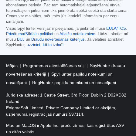
abonēšanas periodā. Pēc tam automātiskajai atjaunošanai un/vai
turpmākajiem pirkumiem tiks piemērota spēkā esošā standarta cena.
Cenas var mainīties, taču mēs jūs iepriekš informēsim par cenu
izmaiņām.
Visas SpyHunter versijas ir pieejamas, ja piekrītat mūsu
EULA/TOS
,
Privātuma/Sīkfailu politikai
un
Atlaižu noteikumiem
. Lūdzu, skatiet arī
mūsu
BUJ
un
Draudu novērtēšanas kritērijus
. Ja vēlaties atinstalēt
SpyHunter,
uzziniet, kā to izdarīt
.
Mājas
Programmas atinstalēšanas soļi
SpyHunter draudu
novērtēšanas kritēriji
SpyHunter papildu noteikumi un
nosacījumi
RegHunter papildu noteikumi un nosacījumi
Juridiskā adrese: 1 Castle Street, 3rd Floor, Dublin 2 D02XD82
Ireland.
EnigmaSoft Limited, Private Company Limited ar akcijām,
uzņēmuma reģistrācijas numurs 597114.
Mac un MacOS ir Apple Inc. preču zīmes, kas reģistrētas ASV
un citās valstīs.