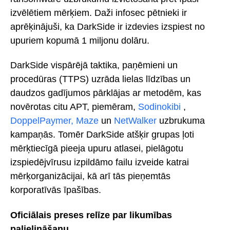
izvēlētiem mērķiem. Daži infosec pētnieki ir
aprēķinājuši, ka DarkSide ir izdevies izspiest no
upuriem kopumā 1 miljonu dolāru.
DarkSide vispārējā taktika, paņēmieni un
procedūras (TTPS) uzrāda lielas līdzības un
daudzos gadījumos pārklājas ar metodēm, kas
novērotas citu APT, piemēram,
Sodinokibi
,
DoppelPaymer,
Maze
un
NetWalker
uzbrukuma
kampaņās. Tomēr DarkSide atšķir grupas ļoti
mērķtiecīgā pieeja upuru atlasei, pielāgotu
izspiedējvīrusu izpildāmo failu izveide katrai
mērķorganizācijai, kā arī tās pieņemtās
korporatīvās īpašības.
Oficiālais preses relīze par likumības
palielināšanu