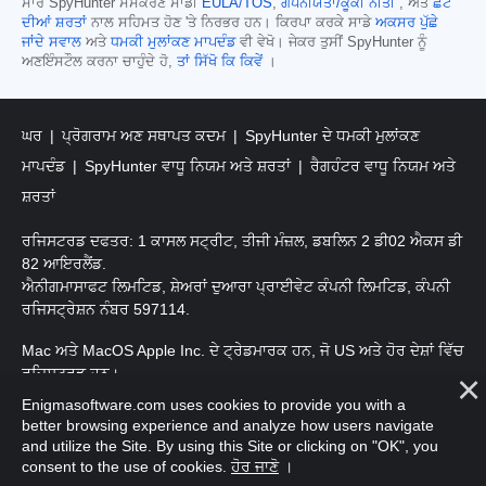
ਸਾਰੇ SpyHunter ਸੰਸਕਰਣ ਸਾਡੀ
EULA/TOS
,
ਗੋਪਨੀਯਤਾ/ਕੂਕੀ ਨੀਤੀ
, ਅਤੇ
ਛੋਟ
ਦੀਆਂ ਸ਼ਰਤਾਂ
ਨਾਲ ਸਹਿਮਤ ਹੋਣ 'ਤੇ ਨਿਰਭਰ ਹਨ। ਕਿਰਪਾ ਕਰਕੇ ਸਾਡੇ
ਅਕਸਰ ਪੁੱਛੇ
ਜਾਂਦੇ ਸਵਾਲ
ਅਤੇ
ਧਮਕੀ ਮੁਲਾਂਕਣ ਮਾਪਦੰਡ
ਵੀ ਵੇਖੋ। ਜੇਕਰ ਤੁਸੀਂ SpyHunter ਨੂੰ
ਅਣਇੰਸਟੌਲ ਕਰਨਾ ਚਾਹੁੰਦੇ ਹੋ,
ਤਾਂ ਸਿੱਖੋ ਕਿ ਕਿਵੇਂ
।
ਘਰ
ਪ੍ਰੋਗਰਾਮ ਅਣ ਸਥਾਪਤ ਕਦਮ
SpyHunter ਦੇ ਧਮਕੀ ਮੁਲਾਂਕਣ
ਮਾਪਦੰਡ
SpyHunter ਵਾਧੂ ਨਿਯਮ ਅਤੇ ਸ਼ਰਤਾਂ
ਰੈਗਹੰਟਰ ਵਾਧੂ ਨਿਯਮ ਅਤੇ
ਸ਼ਰਤਾਂ
ਰਜਿਸਟਰਡ ਦਫਤਰ: 1 ਕਾਸਲ ਸਟ੍ਰੀਟ, ਤੀਜੀ ਮੰਜ਼ਲ, ਡਬਲਿਨ 2 ਡੀ02 ਐਕਸ ਡੀ
82 ਆਇਰਲੈਂਡ.
ਐਨੀਗਮਾਸਾਫਟ ਲਿਮਟਿਡ, ਸ਼ੇਅਰਾਂ ਦੁਆਰਾ ਪ੍ਰਾਈਵੇਟ ਕੰਪਨੀ ਲਿਮਟਿਡ, ਕੰਪਨੀ
ਰਜਿਸਟ੍ਰੇਸ਼ਨ ਨੰਬਰ 597114.
Mac ਅਤੇ MacOS Apple Inc. ਦੇ ਟ੍ਰੇਡਮਾਰਕ ਹਨ, ਜੋ US ਅਤੇ ਹੋਰ ਦੇਸ਼ਾਂ ਵਿੱਚ
ਰਜਿਸਟਰਡ ਹਨ।
Enigmasoftware.com uses cookies to provide you with a
ਕਾਪੀਰਾਈਟ 2016-2026. ਐਨੀਗਮਾਸੋਫਟ ਲਿਮਟਿਡ ਸਾਰੇ ਹੱਕ ਰਾਖਵੇਂ ਹਨ.
better browsing experience and analyze how users navigate
and utilize the Site. By using this Site or clicking on "OK", you
consent to the use of cookies.
ਹੋਰ ਜਾਣੋ
।