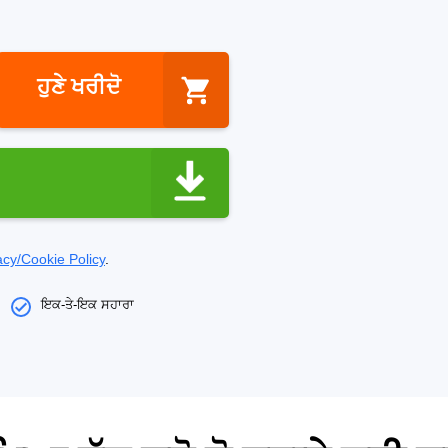
ਹੁਣੇ ਖਰੀਦੋ
acy/Cookie Policy
.
ਇਕ-ਤੇ-ਇਕ ਸਹਾਰਾ