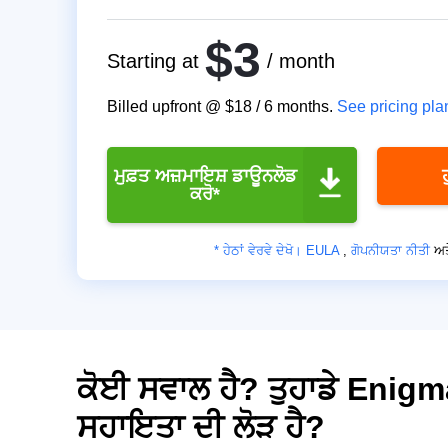
$3
Starting at
/ month
Billed upfront @
$18
/
6
months.
See pricing pla
ਮੁਫ਼ਤ ਅਜ਼ਮਾਇਸ਼ ਡਾਊਨਲੋਡ
ਕਰੋ*
* ਹੇਠਾਂ ਵੇਰਵੇ ਦੇਖੋ।
EULA
,
ਗੋਪਨੀਯਤਾ ਨੀਤੀ
ਅਤ
ਕੋਈ ਸਵਾਲ ਹੈ? ਤੁਹਾਡੇ Eni
ਸਹਾਇਤਾ ਦੀ ਲੋੜ ਹੈ?