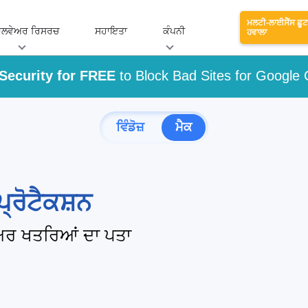
ਮਲਟੀ-ਲਾਈਸੈਂਸ ਛੂਟ
ਾਲਵੇਅਰ ਰਿਸਰਚ
ਸਹਾਇਤਾ
ਕੰਪਨੀ
ਹਵਾਲਾ
Security for FREE
to Block Bad Sites for Google
ਵਿੰਡੋਜ਼
ਮੈਕ
੍ਰੋਟੈਕਸ਼ਨ
ਅਰ ਖਤਰਿਆਂ ਦਾ ਪਤਾ