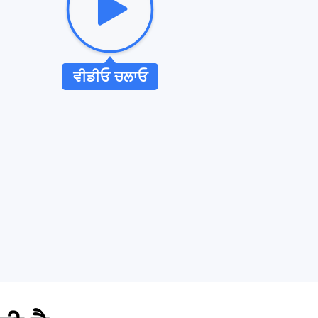
ਵੀਡੀਓ ਚਲਾਓ