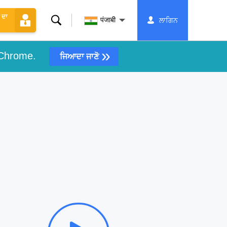
 ਦਾ
ਖੋਜ
पंजाबी
ਲਾਗਿਨ
»
 Chrome.
ਜਿਆਦਾ ਜਾਣੋ