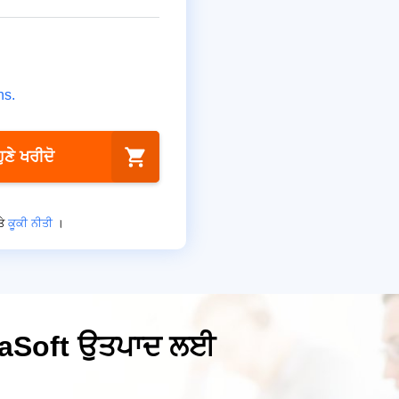
ns.
ਹੁਣੇ ਖਰੀਦੋ
ੇ
ਕੂਕੀ ਨੀਤੀ
।
gmaSoft ਉਤਪਾਦ ਲਈ