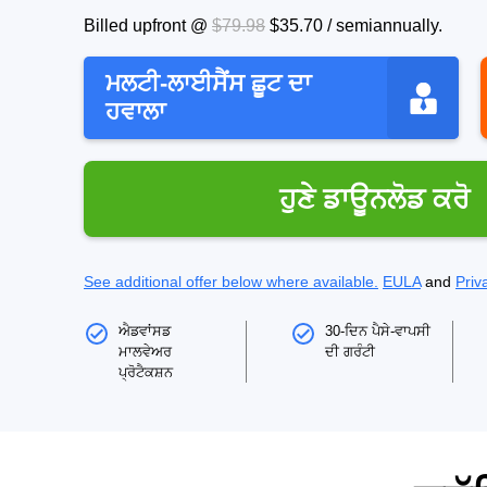
Billed upfront @
$79.98
$35.70
/
semiannually
.
ਮਲਟੀ-ਲਾਈਸੈਂਸ ਛੂਟ ਦਾ
ਹਵਾਲਾ
ਹੁਣੇ ਡਾਊਨਲੋਡ ਕਰੋ
See additional offer below where available.
EULA
and
Priv
ਐਡਵਾਂਸਡ
30-ਦਿਨ ਪੈਸੇ-ਵਾਪਸੀ
ਮਾਲਵੇਅਰ
ਦੀ ਗਰੰਟੀ
ਪ੍ਰੋਟੈਕਸ਼ਨ