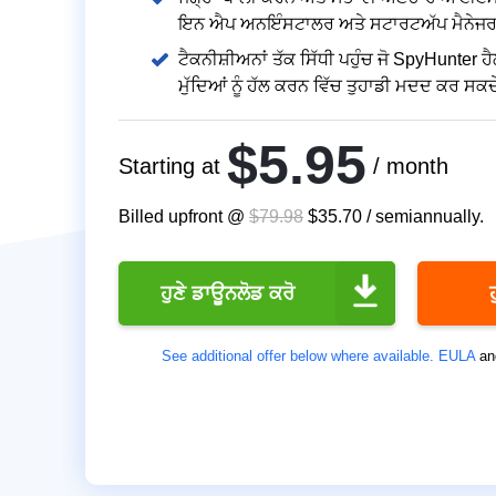
ਇਨ ਐਪ ਅਨਇੰਸਟਾਲਰ ਅਤੇ ਸਟਾਰਟਅੱਪ ਮੈਨੇਜ
ਟੈਕਨੀਸ਼ੀਅਨਾਂ ਤੱਕ ਸਿੱਧੀ ਪਹੁੰਚ ਜੋ SpyHunter
ਮੁੱਦਿਆਂ ਨੂੰ ਹੱਲ ਕਰਨ ਵਿੱਚ ਤੁਹਾਡੀ ਮਦਦ ਕਰ ਸਕ
$5.95
Starting at
/ month
Billed upfront @
$79.98
$35.70
/
semiannually
.
ਹੁਣੇ ਡਾਊਨਲੋਡ ਕਰੋ
See additional offer below where available.
EULA
an