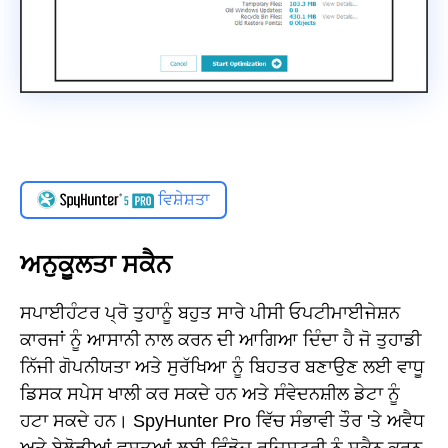
ਵਿਸ਼ੇਸ਼ਤਾ
ਅਨੁਕੂਲਤਾ ਸਕੈਨ
ਸਪਾਈਹੰਟਰ ਪ੍ਰੋ ਤੁਹਾਨੂੰ ਬਹੁਤ ਸਾਰੇ ਪੀਸੀ ਓਪਟੀਮਾਈਜੇਸ਼ਨ
ਕਾਰਜਾਂ ਨੂੰ ਆਸਾਨੀ ਨਾਲ ਕਰਨ ਦੀ ਆਗਿਆ ਦਿੰਦਾ ਹੈ ਜੋ ਤੁਹਾਡੀ
ਨਿੱਜੀ ਗੋਪਨੀਯਤਾ ਅਤੇ ਸੁਰੱਖਿਆ ਨੂੰ ਬਿਹਤਰ ਬਣਾਉਣ ਲਈ ਵਾਧੂ
ਡਿਸਕ ਸਪੇਸ ਖਾਲੀ ਕਰ ਸਕਦੇ ਹਨ ਅਤੇ ਸੰਵੇਦਨਸ਼ੀਲ ਡੇਟਾ ਨੂੰ
ਹਟਾ ਸਕਦੇ ਹਨ। SpyHunter Pro ਵਿੱਚ ਸੰਭਾਵੀ ਤੌਰ 'ਤੇ ਅਵੈਧ