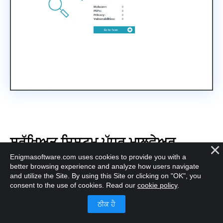
ਸੁਰੱਖਿਅਤ ਸਿਸਟਮ-ਪੱਧਰ ਮਾਲਵੇਅਰ
ਹਟਾਉਣਾ
Enigmasoftware.com uses cookies to provide you with a
better browsing experience and analyze how users navigate
and utilize the Site. By using this Site or clicking on "OK", you
ਬਹੁਤ ਸਾਰੇ ਮਾਮਲਿਆਂ ਵਿੱਚ, ਮਾਲਵੇਅਰ ਵਸਤੂਆਂ ਨੂੰ Windows
consent to the use of cookies. Read our
cookie policy
.
ਓਪਰੇਟਿੰਗ ਸਿਸਟਮ ਦੁਆਰਾ ਅਣਜਾਣੇ ਵਿੱਚ ਲੌਕ ਕੀਤਾ ਜਾ
ਸਕਦਾ ਹੈ ਅਤੇ ਜਦੋਂ ਉਪਭੋਗਤਾ ਉਹਨਾਂ ਨੂੰ ਹਟਾਉਣਾ ਚਾਹੁੰਦੇ ਹਨ ਤਾਂ
ਉਹਨਾਂ ਨੂੰ ਹਟਾਉਣਾ ਜਾਂ ਕੁਆਰੰਟੀਨ ਕਰਨਾ ਮੁਸ਼ਕਲ ਹੋ ਸਕਦਾ ਹੈ।