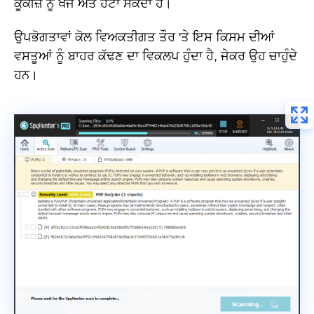
ਕੂਕੀਜ਼ ਨੂੰ ਖੋਜ ਅਤੇ ਹਟਾ ਸਕਦਾ ਹੈ।
ਉਪਭੋਗਤਾਵਾਂ ਕੋਲ ਵਿਅਕਤੀਗਤ ਤੌਰ 'ਤੇ ਇਸ ਕਿਸਮ ਦੀਆਂ
ਵਸਤੂਆਂ ਨੂੰ ਬਾਹਰ ਕੱਢਣ ਦਾ ਵਿਕਲਪ ਹੁੰਦਾ ਹੈ, ਜੇਕਰ ਉਹ ਚਾਹੁੰਦੇ
ਹਨ।