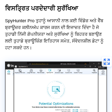
ਵਿਸਤ੍ਰਿਤ ਪਰਦੇਦਾਰੀ ਸੁਰੱਖਿਆ
SpyHunter Pro ਤੁਹਾਨੂੰ ਆਸਾਨੀ ਨਾਲ ਕਈ ਵਿੰਡੋਜ਼ ਅਤੇ ਵੈੱਬ
ਬ੍ਰਾਊਜ਼ਰ ਕਲੀਨਅੱਪ ਕਾਰਜ ਕਰਨ ਦੀ ਇਜਾਜ਼ਤ ਦਿੰਦਾ ਹੈ ਜੋ
ਤੁਹਾਡੀ ਨਿੱਜੀ ਗੋਪਨੀਯਤਾ ਅਤੇ ਸੁਰੱਖਿਆ ਨੂੰ ਬਿਹਤਰ ਬਣਾਉਣ
ਲਈ ਤੁਹਾਡੇ ਬ੍ਰਾਊਜ਼ਿੰਗ ਇਤਿਹਾਸ ਸਮੇਤ, ਸੰਵੇਦਨਸ਼ੀਲ ਡੇਟਾ ਨੂੰ
ਹਟਾ ਸਕਦੇ ਹਨ।