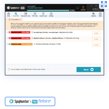
ਵਿਸ਼ੇਸ਼ਤਾ