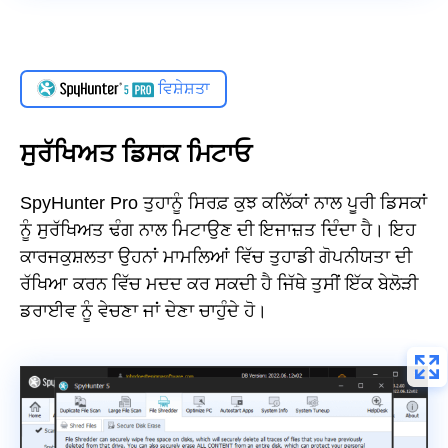
ਵਿਸ਼ੇਸ਼ਤਾ
ਸੁਰੱਖਿਅਤ ਡਿਸਕ ਮਿਟਾਓ
SpyHunter Pro ਤੁਹਾਨੂੰ ਸਿਰਫ਼ ਕੁਝ ਕਲਿੱਕਾਂ ਨਾਲ ਪੂਰੀ ਡਿਸਕਾਂ
ਨੂੰ ਸੁਰੱਖਿਅਤ ਢੰਗ ਨਾਲ ਮਿਟਾਉਣ ਦੀ ਇਜਾਜ਼ਤ ਦਿੰਦਾ ਹੈ। ਇਹ
ਕਾਰਜਕੁਸ਼ਲਤਾ ਉਹਨਾਂ ਮਾਮਲਿਆਂ ਵਿੱਚ ਤੁਹਾਡੀ ਗੋਪਨੀਯਤਾ ਦੀ
ਰੱਖਿਆ ਕਰਨ ਵਿੱਚ ਮਦਦ ਕਰ ਸਕਦੀ ਹੈ ਜਿੱਥੇ ਤੁਸੀਂ ਇੱਕ ਬੇਲੋੜੀ
ਡਰਾਈਵ ਨੂੰ ਵੇਚਣਾ ਜਾਂ ਦੇਣਾ ਚਾਹੁੰਦੇ ਹੋ।