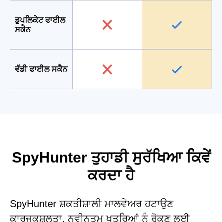
ਡੁਪਲਿਕੇਟ ਫਾਈਲ
ਸਕੈਨ
ਵੱਡੀ ਫਾਈਲ ਸਕੈਨ
SpyHunter ਤੁਹਾਡੀ ਸੁਰੱਖਿਆ ਕਿਵੇਂ
ਕਰਦਾ ਹੈ
SpyHunter ਸ਼ਕਤੀਸ਼ਾਲੀ ਮਾਲਵੇਅਰ ਹਟਾਉਣ
ਕਾਰਜਕੁਸ਼ਲਤਾ, ਨਵੀਨਤਮ ਖਤਰਿਆਂ ਨੂੰ ਰੋਕਣ ਲਈ