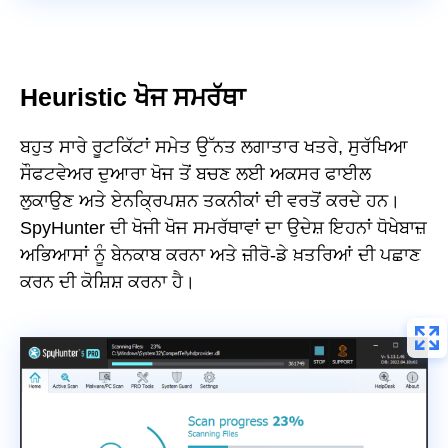
Heuristic ਖੋਜ ਸਮਰੱਥਾ
ਬਹੁਤ ਸਾਰੇ ਰੂਟਕਿੱਟਾਂ ਸਮੇਤ ਉੱਨਤ ਲਗਾਤਾਰ ਖਤਰੇ, ਸੁਰੱਖਿਆ
ਸੌਫਟਵੇਅਰ ਦੁਆਰਾ ਖੋਜ ਤੋਂ ਬਚਣ ਲਈ ਅਕਸਰ ਫਾਈਲ
ਲੁਕਾਉਣ ਅਤੇ ਏਨਕ੍ਰਿਪਸ਼ਨ ਤਕਨੀਕਾਂ ਦੀ ਵਰਤੋਂ ਕਰਦੇ ਹਨ।
SpyHunter ਦੀ ਖੋਜੀ ਖੋਜ ਸਮਰੱਥਾਵਾਂ ਦਾ ਉਦੇਸ਼ ਇਹਨਾਂ ਧੋਖੇਬਾਜ਼
ਅਭਿਆਸਾਂ ਨੂੰ ਬੇਨਕਾਬ ਕਰਨਾ ਅਤੇ ਜ਼ੀਰੋ-ਡੇ ਖ਼ਤਰਿਆਂ ਦੀ ਪਛਾਣ
ਕਰਨ ਦੀ ਕੋਸ਼ਿਸ਼ ਕਰਨਾ ਹੈ।