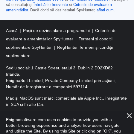
să consultați și
Întrebările frecvente
și
Criteriile de evaluare a
amenințărilor
. Dacă doriți să dezinstalați SpyHunter,
aflați cum
.
Acasă
Pașii de dezinstalare a programului
Criteriile de
evaluare a amenințărilor SpyHunter
Termeni și condiții
suplimentare SpyHunter
RegHunter Termeni și condiții
suplimentare
Sediu social: 1 Castle Street, etajul 3, Dublin 2 D02XD82
Irlanda.
EnigmaSoft Limited, Private Company Limited prin acțiuni,
Număr de înregistrare a companiei 597114.
Mac și MacOS sunt mărci comerciale ale Apple Inc., înregistrate
în SUA și în alte țări.
Copyright 2016-2026. EnigmaSoft Ltd. Toate drepturile
Enigmasoftware.com uses cookies to provide you with a
rezervate.
better browsing experience and analyze how users navigate
and utilize the Site. By using this Site or clicking on "OK", you