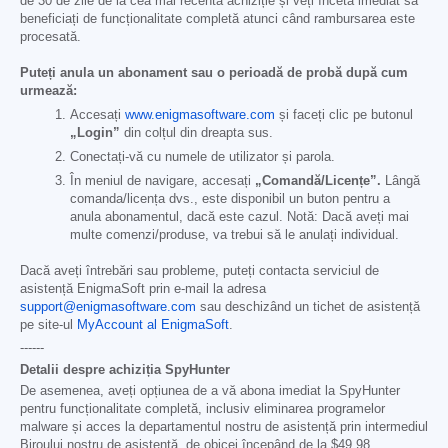
de 30 de zile de la cea mai recentă achiziție și veți înceta imediat să
beneficiați de funcționalitate completă atunci când rambursarea este
procesată.
Puteți anula un abonament sau o perioadă de probă după cum
urmează:
Accesați
www.enigmasoftware.com
și faceți clic pe butonul
„Login”
din colțul din dreapta sus.
Conectați-vă cu numele de utilizator și parola.
În meniul de navigare, accesați
„Comandă/Licențe”.
Lângă
comanda/licența dvs., este disponibil un buton pentru a
anula abonamentul, dacă este cazul. Notă: Dacă aveți mai
multe comenzi/produse, va trebui să le anulați individual.
Dacă aveți întrebări sau probleme, puteți contacta serviciul de
asistență EnigmaSoft prin e-mail la adresa
support@enigmasoftware.com
sau deschizând un tichet de asistență
pe site-ul
MyAccount al EnigmaSoft
.
------
Detalii despre achiziția SpyHunter
De asemenea, aveți opțiunea de a vă abona imediat la SpyHunter
pentru funcționalitate completă, inclusiv eliminarea programelor
malware și acces la departamentul nostru de asistență prin intermediul
Biroului nostru de asistență, de obicei începând de la
$49.98