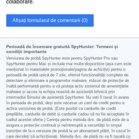
colaborare.
Afișați formularul de comentarii (0)
Perioadă de încercare gratuită SpyHunter: Termeni și
condiții importante
Versiunea de probă SpyHunter este pentru SpyHunter Pro sau
SpyHunter pentru Mac și include mai multe dispozitive (așa cum este
menționat în materialele promoționale/pagina de achiziție) pentru o
perioadă de probă unică de 7 zile, oferind funcționalități complete de
detectare și eliminare a programelor malware, măsuri de protecție de
înaltă performanță pentru a vă proteja activ sistemul de amenințările
malware și acces la echipa noastră de asistență tehnică prin
intermediul Biroului de asistență SpyHunter. Nu veți fi taxat în avans
în perioada de probă, deși este necesar un card de credit pentru a
activa versiunea de probă. (Este posibil ca cardurile de credit
preplătite, cardurile de debit și cardurile cadou să nu fie acceptate în
cadrul acestei oferte.) Cerința pentru metoda dvs. de plată este de a
asigura o protecție continuă și neîntreruptă a securității în timpul
tranziției de la o versiune de probă la un abonament plătit, în cazul în
care decideți să achiziționați. Metoda dvs. de plată nu va fi taxată cu