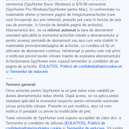
semestrial (SpyHunter Basic Windows) și
$79.98
semestrial
(SpyHunter Pro Windows/SpyHunter pentru Mac), în conformitate cu
materialele ofertei și termenii paginii de înregistrare/achiziție (care
sunt încorporați aici prin referință; prețurile pot varia în funcție de țară
sau de promoție, în funcție de detaliile paginii de achiziție).
Abonamentul dvs. se va
reînnoi automat
la taxa de abonament
standard aplicabilă la momentul achiziției inițiale a abonamentului și
pentru aceeași perioadă de abonament sau așa cum este stabilit în
materialele promoționale/pagina de achiziție, cu condiția să fiți un
utilizator de abonament continuu, neîntrerupt și pentru care veți primi
o notificare privind taxele viitoare înainte de expirarea abonamentului.
Achiziționarea SpyHunter este supusă termenilor și condițiilor de pe
pagina de achiziție,
EULA/TOS
,
Politicii de confidențialitate/cookie-uri
și
Termenilor de reducere
.
------
Termeni generali
Orice achiziție pentru SpyHunter la un preț redus este valabilă pe
durata abonamentului redus oferită. După aceea, se va aplica prețul
standard aplicabil la momentul respectiv pentru reînnoirile automate
și/sau achizițiile viitoare. Prețurile se pot modifica, deși vă vom
notifica în prealabil cu privire la modificările de preț.
Toate versiunile de SpyHunter sunt supuse acceptării de către dvs. a
Termenilor și condițiilor de utilizare
(EULA/TOS)
,
Politicii de
confidențialitate/modulelor cookie
și
Termenilor de reducere
. Vă rugăm