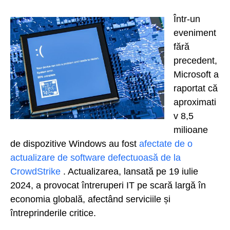
Într-un
eveniment
fără
precedent,
Microsoft a
raportat că
aproximati
v 8,5
milioane
de dispozitive Windows au fost
afectate de o
actualizare de software defectuoasă de la
CrowdStrike
. Actualizarea, lansată pe 19 iulie
2024, a provocat întreruperi IT pe scară largă în
economia globală, afectând serviciile și
întreprinderile critice.