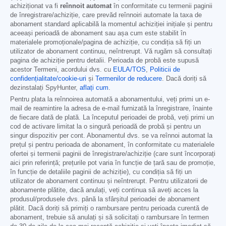
achiziționat va fi
reînnoit automat
în conformitate cu termenii paginii
de înregistrare/achiziție, care prevăd reînnoiri automate la taxa de
abonament standard aplicabilă la momentul achiziției inițiale și pentru
aceeași perioadă de abonament sau așa cum este stabilit în
materialele promoționale/pagina de achiziție, cu condiția să fiți un
utilizator de abonament continuu, neîntrerupt. Vă rugăm să consultați
pagina de achiziție pentru detalii. Perioada de probă este supusă
acestor Termeni, acordului dvs. cu
EULA/TOS
,
Politicii de
confidențialitate/cookie-uri
și
Termenilor de reducere
. Dacă doriți să
dezinstalați SpyHunter,
aflați cum
.
Pentru plata la reînnoirea automată a abonamentului, veți primi un e-
mail de reamintire la adresa de e-mail furnizată la înregistrare, înainte
de fiecare dată de plată. La începutul perioadei de probă, veți primi un
cod de activare limitat la o singură perioadă de probă și pentru un
singur dispozitiv per cont. Abonamentul dvs. se va reînnoi automat la
prețul și pentru perioada de abonament, în conformitate cu materialele
ofertei și termenii paginii de înregistrare/achiziție (care sunt încorporați
aici prin referință; prețurile pot varia în funcție de țară sau de promoție,
în funcție de detaliile paginii de achiziție), cu condiția să fiți un
utilizator de abonament continuu și neîntrerupt. Pentru utilizatorii de
abonamente plătite, dacă anulați, veți continua să aveți acces la
produsul/produsele dvs. până la sfârșitul perioadei de abonament
plătit. Dacă doriți să primiți o rambursare pentru perioada curentă de
abonament, trebuie să anulați și să solicitați o rambursare în termen