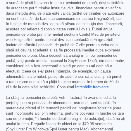
o sumă de plată în avans în timpul perioadei de probă, deși solicitările
de autorizare pot fi trimise instituției dvs. financiare pentru a verifica
dacă metoda dvs. de plată este validă (astfel de trimiteri de autorizare
nu sunt solicitări de taxe sau comisioane din partea EnigmaSoft, dar,
în funcție de metoda dvs. de plată și/sau de instituția dvs. financiară,
acestea pot reflecta disponibilitatea contului dvs.). Puteți anula
perioada de probă prin intermediul secțiunii Contul Meu de pe site-ul
web EnigmaSoft pentru contul dvs. sau contactând EnigmaSoft
înainte de sfârșitul perioadei de probă de 7 zile pentru a evita ca o
plată să devină scadentă și să fie procesată imediat după expirarea
perioadei de probă. Dacă decideți să anulați în timpul perioadei de
probă, veți pierde imediat accesul la SpyHunter. Dacă, din orice motiv,
considerați că a fost procesată o plată pe care nu ați dorit să o
efectuați (ceea ce s-ar putea întâmpla, de exemplu, din cauza
administrării sistemului), puteți, de asemenea, să anulați și să primiți
o rambursare completă a plății în orice moment în termen de 30 de
zile de la data plății achiziției. Consultați
Întrebările frecvente
.
La sfârșitul perioadei de probă, veți fi facturat în avans imediat la
prețul și pentru perioada de abonament, așa cum sunt stabilite în
materialele ofertei și în termenii paginii de înregistrare/achiziție (care
sunt încorporate aici prin referință; prețurile pot varia în funcție de țară
sau de promoție, în funcție de detaliile paginii de achiziție), dacă nu ați
anulat la timp. Prețurile încep de obicei de la
$79.98
semestrial
(SpyHunter Pro Windows/SpyHunter pentru Mac). Abonamentul