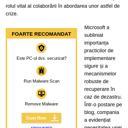
rolul vital al colaborării în abordarea unor astfel de
crize.
Microsoft a
FOARTE RECOMANDAT
subliniat
importanța
practicilor de
implementare
Este PC-ul dvs. securizat?
sigure și a
mecanismelor
Run Malware Scan
robuste de
recuperare în
caz de dezastru.
Remove Malware
Într-o postare pe
blog, compania
Scan Now
a evidențiat
necesitatea unei