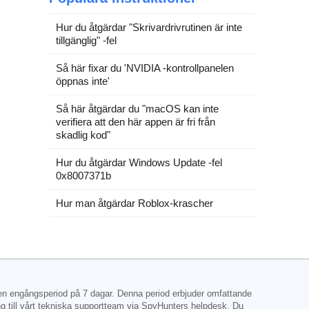
Hur du åtgärdar "Skrivardrivrutinen är inte
tillgänglig" -fel
Så här fixar du 'NVIDIA -kontrollpanelen
öppnas inte'
Så här åtgärdar du "macOS kan inte
verifiera att den här appen är fri från
skadlig kod"
Hur du åtgärdar Windows Update -fel
0x8007371b
Hur man åtgärdar Roblox-krascher
 en engångsperiod på 7 dagar. Denna period erbjuder omfattande
ång till vårt tekniska supportteam via SpyHunters helpdesk. Du