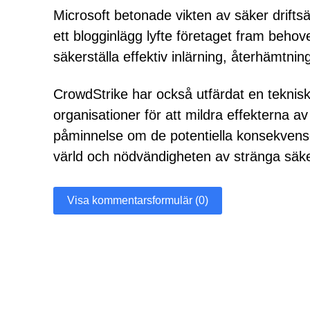
Microsoft betonade vikten av säker drifts
ett blogginlägg lyfte företaget fram behov
säkerställa effektiv inlärning, återhämtnin
CrowdStrike har också utfärdat en teknisk
organisationer för att mildra effekterna 
påminnelse om de potentiella konsekvens
värld och nödvändigheten av stränga säk
Visa kommentarsformulär (0)