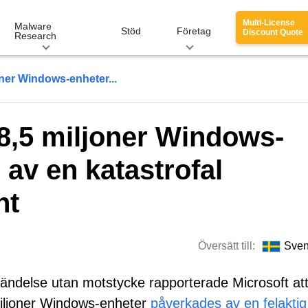
Multi-License
Malware
Stöd
Företag
Discount Quote
Research
oner Windows-enheter...
 8,5 miljoner Windows-
av en katastrofal
nt
Översätt till:
Sve
händelse utan motstycke rapporterade Microsoft att
iljoner Windows-enheter
påverkades av en felaktig