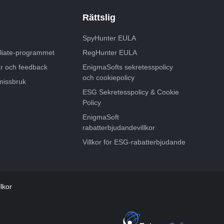
Rättslig
SpyHunter EULA
iliate-programmet
RegHunter EULA
ar och feedback
EnigmaSofts sekretesspolicy
och cookiepolicy
missbruk
ESG Sekretesspolicy & Cookie
Policy
EnigmaSoft
rabatterbjudandevillkor
Villkor för ESG-rabatterbjudande
lkor