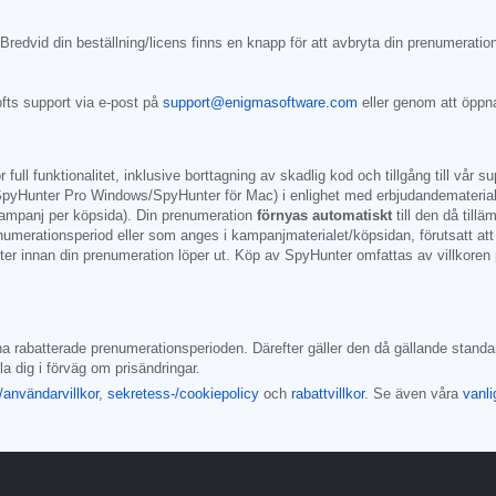
Bredvid din beställning/licens finns en knapp för att avbryta din prenumeration
fts support via e-post på
support@enigmasoftware.com
eller genom att öppn
ll funktionalitet, inklusive borttagning av skadlig kod och tillgång till vår s
pyHunter Pro Windows/SpyHunter för Mac) i enlighet med erbjudandematerialet 
kampanj per köpsida). Din prenumeration
förnyas automatiskt
till den då till
numerationsperiod eller som anges i kampanjmaterialet/köpsidan, förutsatt at
er innan din prenumeration löper ut. Köp av SpyHunter omfattas av villkoren
dna rabatterade prenumerationsperioden. Därefter gäller den då gällande standa
 dig i förväg om prisändringar.
användarvillkor
,
sekretess-/cookiepolicy
och
rabattvillkor
. Se även våra
vanli