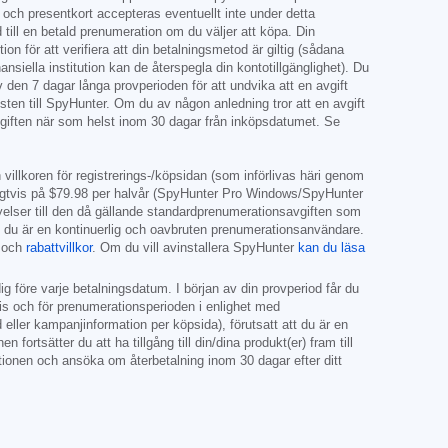
t och presentkort accepteras eventuellt inte under detta
till en betald prenumeration om du väljer att köpa. Din
on för att verifiera att din betalningsmetod är giltig (sådana
siella institution kan de återspegla din kontotillgänglighet). Du
 den 7 dagar långa provperioden för att undvika att en avgift
msten till SpyHunter. Om du av någon anledning tror att en avgift
avgiften när som helst inom 30 dagar från inköpsdatumet. Se
villkoren för registrerings-/köpsidan (som införlivas häri genom
igtvis på
$79.98
per halvår (SpyHunter Pro Windows/SpyHunter
rnyelser till den då gällande standardprenumerationsavgiften som
tt du är en kontinuerlig och oavbruten prenumerationsanvändare.
och
rabattvillkor
. Om du vill avinstallera SpyHunter
kan du läsa
g före varje betalningsdatum. I början av din provperiod får du
ris och för prenumerationsperioden i enlighet med
eller kampanjinformation per köpsida), förutsatt att du är en
tsätter du att ha tillgång till din/dina produkt(er) fram till
tionen och ansöka om återbetalning inom 30 dagar efter ditt