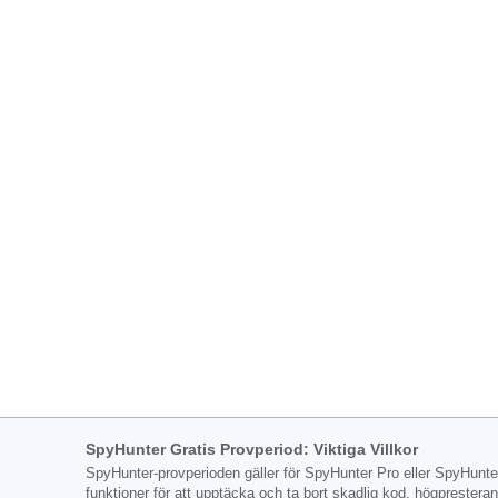
SpyHunter Gratis Provperiod: Viktiga Villkor
SpyHunter-provperioden gäller för SpyHunter Pro eller SpyHunte
funktioner för att upptäcka och ta bort skadlig kod, högprestera