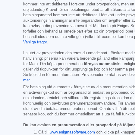
kommer inte att debiteras i förskott under provperioden, men ett 
erbjudande.) Kravet för din betalningsmetod är att säkerställa k
betalningsmetod kommer inte att debiteras i förskott under provper
auktoriseringsinlämningar är inte begäranden om avgifter eller av
kan avbryta din provperiod via avsnittet Mitt konto på EnigmaSof
förfaller och behandlas omedelbart efter att din provperiod löper
behandlades som du inte ville göra (vilket till exempel kan bero
Vanliga frågor
.
I slutet av provperioden debiteras du omedelbart i förskott med 
hänvisning; priserna kan variera beroende på land eller kampanj 
för Mac). Din köpta prenumeration
förnyas automatiskt
i enligh
gäller vid tidpunkten för ditt ursprungliga köp och för samma p
Se köpsidan för mer information. Provperioden omfattas av dess
mer
.
För betalning vid automatisk förnyelse av din prenumeration skic
en aktiveringskod som är begränsad till endast en provperiod oc
erbjudandematerialet och villkoren för registrerings-/köpsidan (
kontinuerlig och oavbruten prenumerationsanvändare. För användar
slutet av din betalda prenumerationsperiod. Om du vill få åter
senaste köp, och du kommer omedelbart att sluta få full funktiona
Du kan avsluta en prenumeration eller provperiod på följand
Gå till
www.enigmasoftware.com
och klicka på knappe