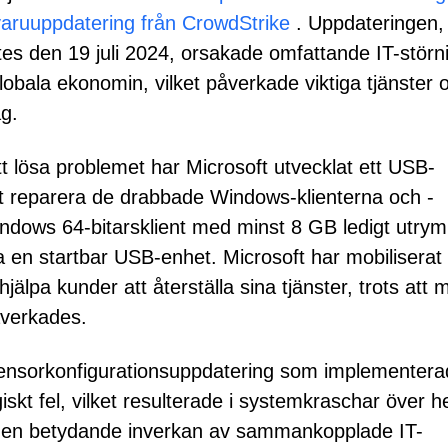
aruuppdatering från CrowdStrike
. Uppdateringen
tes den 19 juli 2024, orsakade omfattande IT-störni
lobala ekonomin, vilket påverkade viktiga tjänster 
ag.
tt lösa problemet har Microsoft utvecklat ett USB-
 att reparera de drabbade Windows-klienterna och -
indows 64-bitarsklient med minst 8 GB ledigt utry
pa en startbar USB-enhet. Microsoft har mobiliserat
jälpa kunder att återställa sina tjänster, trots att 
åverkades.
sensorkonfigurationsuppdatering som implementer
skt fel, vilket resulterade i systemkraschar över h
t den betydande inverkan av sammankopplade IT-