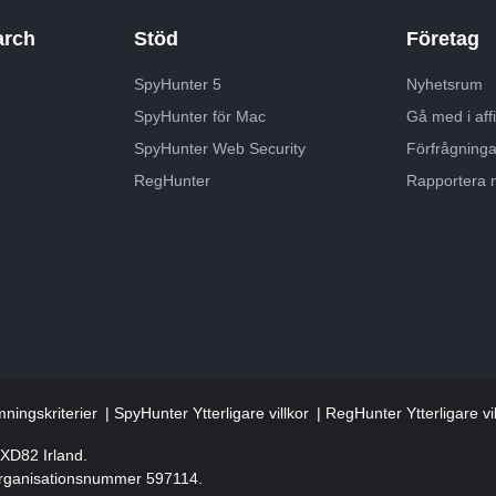
arch
Stöd
Företag
SpyHunter 5
Nyhetsrum
SpyHunter för Mac
Gå med i aff
SpyHunter Web Security
Förfrågning
RegHunter
Rapportera 
ningskriterier
SpyHunter Ytterligare villkor
RegHunter Ytterligare vil
2XD82 Irland.
 organisationsnummer 597114.