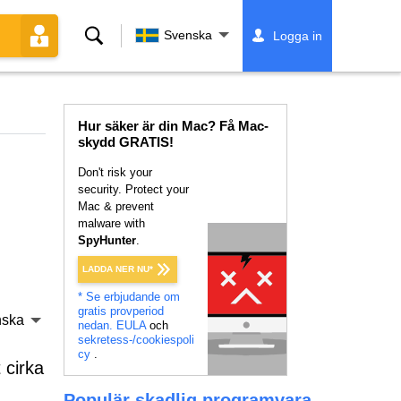
Sök
Svenska
Logga in
Hur säker är din Mac? Få Mac-
skydd GRATIS!
Don't risk your
security. Protect your
Mac & prevent
malware with
SpyHunter
.
LADDA NER NU*
* Se erbjudande om
gratis provperiod
nska
nedan.
EULA
och
sekretess-/cookiespoli
cy
.
 cirka
Populär skadlig programvara