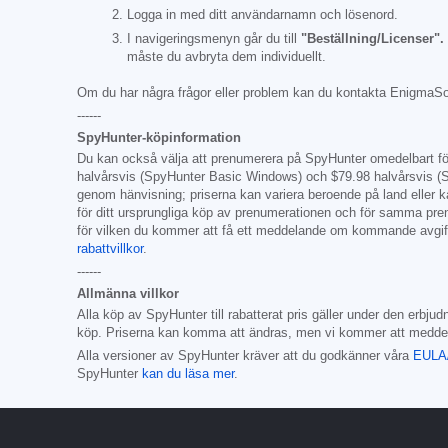
Logga in med ditt användarnamn och lösenord.
I navigeringsmenyn går du till
"Beställning/Licenser".
måste du avbryta dem individuellt.
Om du har några frågor eller problem kan du kontakta EnigmaSo
------
SpyHunter-köpinformation
Du kan också välja att prenumerera på SpyHunter omedelbart för fu
halvårsvis (SpyHunter Basic Windows) och
$79.98
halvårsvis (S
genom hänvisning; priserna kan variera beroende på land eller 
för ditt ursprungliga köp av prenumerationen och för samma pre
för vilken du kommer att få ett meddelande om kommande avgift
rabattvillkor
.
------
Allmänna villkor
Alla köp av SpyHunter till rabatterat pris gäller under den erbju
köp. Priserna kan komma att ändras, men vi kommer att meddela
Alla versioner av SpyHunter kräver att du godkänner våra
EULA/
SpyHunter
kan du läsa mer
.