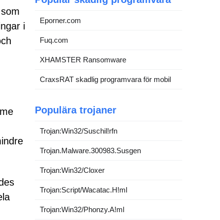
, som
Eporner.com
ngar i
och
Fuq.com
XHAMSTER Ransomware
CraxsRAT skadlig programvara för mobil
Populära trojaner
mme
Trojan:Win32/Suschil!rfn
mindre
Trojan.Malware.300983.Susgen
Trojan:Win32/Cloxer
ades
Trojan:Script/Wacatac.H!ml
ela
Trojan:Win32/Phonzy.A!ml