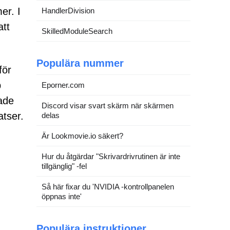
er. I
HandlerDivision
att
SkilledModuleSearch
Populära nummer
för
p
Eporner.com
ade
Discord visar svart skärm när skärmen
tser.
delas
Är Lookmovie.io säkert?
Hur du åtgärdar "Skrivardrivrutinen är inte
tillgänglig" -fel
Så här fixar du 'NVIDIA -kontrollpanelen
öppnas inte'
Populära instruktioner