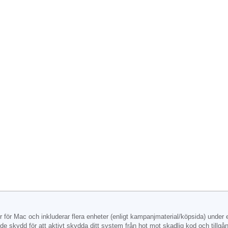
r för Mac och inkluderar flera enheter (enligt kampanjmaterial/köpsida) under
nde skydd för att aktivt skydda ditt system från hot mot skadlig kod och tillg