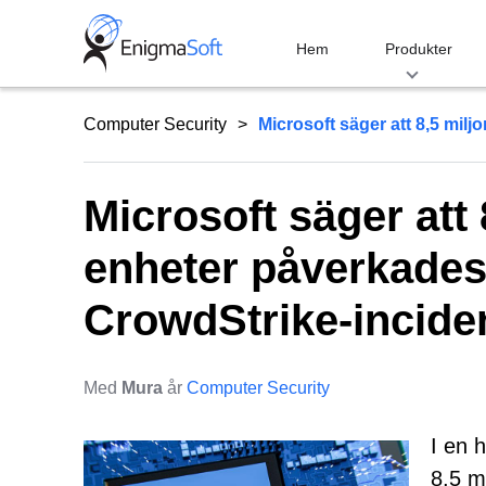
Skip
to
Hem
Produkter
content
Computer Security
Microsoft säger att 8,5 milj
Microsoft säger att
enheter påverkades 
CrowdStrike-incide
Med
Mura
år
Computer Security
I en 
8,5 m