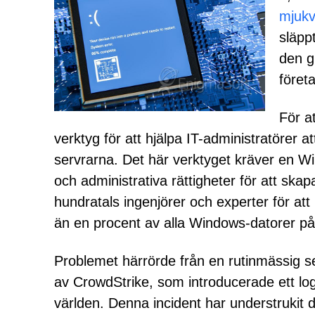
mjukv
släpp
den g
föret
För a
verktyg för att hjälpa IT-administratörer
servrarna. Det här verktyget kräver en W
och administrativa rättigheter för att ska
hundratals ingenjörer och experter för att h
än en procent av alla Windows-datorer p
Problemet härrörde från en rutinmässig 
av CrowdStrike, som introducerade ett logi
världen. Denna incident har understruki