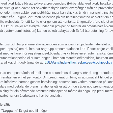
kreditkort krävs för att aktivera provperioden. (Förbetalda kreditkort, betalkor
ontinuerligt och oavbrutet säkerhetsskydd under övergången från en provperiod 
ioden, men auktoriseringsförfrågningar kan skickas till din finansiella instituti
gifter från EnigmaSoft, men beroende på din betalningsmetod och/eller din finan
ts webbplats för ditt konto eller genom att kontakta EnigmaSoft före slutet av
 ut. Om du väljer att avbryta under din provperiod förlorar du omedelbart åtko
 på systemadministration) kan du också avbryta och få full återbetalning för 
det pris och för prenumerationsperioden som anges i erbjudandematerialet och 
per köpsida) om du inte har sagt upp prenumerationen i tid. Priset börjar vanl
et med villkoren för registrerings-/köpsidan, vilka föreskriver automatiska fö
renumerationsperiod eller som anges i kampanjmaterialet/köpsidan, förutsatt a
a villkor, ditt godkännande av
EULA/användarvillkor
,
sekretess-/cookiepolicy
kas en e-postpåminnelse till den e-postadress du angav när du registrerade di
h endast en enhet per konto. Din prenumeration förnyas automatiskt till det p
som införlivas härmed genom hänvisning; priserna kan variera beroende på land 
e med betalande prenumerationer gäller att om du säger upp prenumerationen for
betalning för din dåvarande prenumerationsperiod måste du säga upp prenumera
litet när din återbetalning har behandlats.
e sätt:
n
"Logga in"
längst upp till höger.