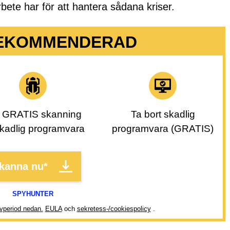
ete har för att hantera sådana kriser.
EKOMMENDERAD
 GRATIS skanning
Ta bort skadlig
kadlig programvara
programvara (GRATIS)
kanna nu*
SPYHUNTER
vperiod nedan.
EULA
och
sekretess-/cookiespolicy
.