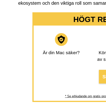
ekosystem och den viktiga roll som samarb
HÖGT R
Är din Mac säker?
Kör
av s
S
* Se erbjudande om gratis pro