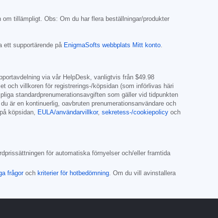
 om tillämpligt. Obs: Om du har flera beställningar/produkter
a ett supportärende på
EnigmaSofts webbplats Mitt konto
.
upportavdelning via vår HelpDesk, vanligtvis från
$49.98
och villkoren för registrerings-/köpsidan (som införlivas häri
ämpliga standardprenumerationsavgiften som gäller vid tidpunkten
t du är en kontinuerlig, oavbruten prenumerationsanvändare och
 på köpsidan,
EULA/användarvillkor
,
sekretess-/cookiepolicy
och
rdprissättningen för automatiska förnyelser och/eller framtida
ga frågor
och
kriterier för hotbedömning
. Om du vill avinstallera