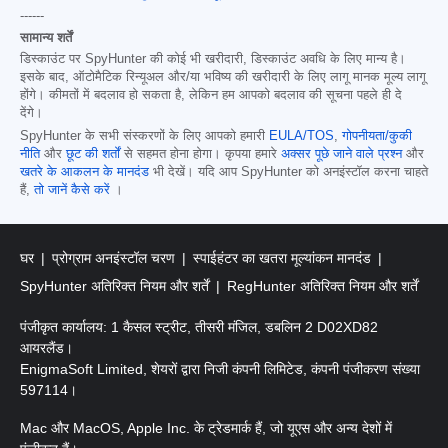
------
सामान्य शर्तें
डिस्काउंट पर SpyHunter की कोई भी खरीदारी, डिस्काउंट अवधि के लिए मान्य है।
इसके बाद, ऑटोमैटिक रिन्यूअल और/या भविष्य की खरीदारी के लिए लागू मानक मूल्य लागू
होंगे। कीमतों में बदलाव हो सकता है, लेकिन हम आपको बदलाव की सूचना पहले ही दे
देंगे।
SpyHunter के सभी संस्करणों के लिए आपको हमारी
EULA/TOS
,
गोपनीयता/कुकी
नीति
और
छूट की शर्तों
से सहमत होना होगा। कृपया हमारे
अक्सर पूछे जाने वाले प्रश्न
और
खतरे के आकलन के मानदंड
भी देखें। यदि आप SpyHunter को अनइंस्टॉल करना चाहते
हैं,
तो जानें कैसे करें
।
घर
प्रोग्राम अनइंस्टॉल चरण
स्पाईहंटर का खतरा मूल्यांकन मानदंड
SpyHunter अतिरिक्त नियम और शर्तें
RegHunter अतिरिक्त नियम और शर्तें
पंजीकृत कार्यालय: 1 कैसल स्ट्रीट, तीसरी मंजिल, डबलिन 2 D02XD82
आयरलैंड।
EnigmaSoft Limited, शेयरों द्वारा निजी कंपनी लिमिटेड, कंपनी पंजीकरण संख्या
597114।
Mac और MacOS, Apple Inc. के ट्रेडमार्क हैं, जो यूएस और अन्य देशों में