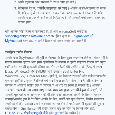
अपने यूज़रनेम और पासवर्ड के साथ लॉग इन करें।
नेविगेशन मेनू में,
"ऑर्डर/लाइसेंस" पर जाएं।
आपके ऑर्डर/लाइसेंस के बगल
में, यदि लागू हो तो सदस्यता रद्द करने का बटन उपलब्ध है। ध्यान दें: यदि
आपके पास एक से अधिक ऑर्डर/उत्पाद हैं, तो आपको उन्हें अलग-अलग रद्द
करना होगा।
यदि आपके कोई प्रश्न या समस्याएँ हैं, तो आप enigmaSoft सपोर्ट से
support@enigmasoftware.com
पर ईमेल द्वारा या
EnigmaSoft की
MyAccount
वेबसाइट पर सपोर्ट टिकट खोलकर संपर्क कर सकते हैं।
------
स्पाईहंटर खरीद विवरण
आपके पास SpyHunter की पूरी कार्यक्षमता के लिए तुरंत सदस्यता लेने का विकल्प भी है,
जिसमें मैलवेयर हटाना और हमारे हेल्पडेस्क के माध्यम से हमारे सहायता विभाग तक पहुंच
शामिल है। इसकी शुरुआती कीमत आमतौर पर
$49.98
प्रति छमाही (SpyHunter
Basic Windows) और
$79.98
प्रति छमाही (SpyHunter Pro
Windows/SpyHunter for Mac) होती है, जो पेशकश सामग्री और पंजीकरण/खरीद
पृष्ठ की शर्तों के अनुसार है (जिन्हें यहां संदर्भ द्वारा शामिल किया गया है; कीमत देश या
प्रचार के अनुसार खरीद पृष्ठ के विवरण के आधार पर भिन्न हो सकती है)। आपकी
सदस्यता
स्वतः ही उस समय लागू मानक सदस्यता शुल्क पर नवीनीकृत हो
जाएगी, जो
आपकी मूल खरीद के समय प्रभावी थी और उसी सदस्यता अवधि के लिए या प्रचार
सामग्री/खरीद पृष्ठ में निर्धारित अवधि के लिए, बशर्ते आप एक निरंतर, निर्बाध सदस्यता
उपयोगकर्ता हों। आपको अपनी सदस्यता समाप्त होने से पहले आगामी शुल्कों की सूचना
प्राप्त होगी। SpyHunter की खरीद खरीद पृष्ठ पर दिए गए नियमों और शर्तों,
EULA/TOS
,
गोपनीयता/कुकी नीति
और
छूट शर्तों
के अधीन है।