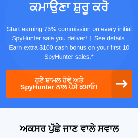
ਕਮਾਉਣਾ ਸ਼ੁਰੂ ਕਰੋ
Start earning 75% commission on every initial
SpyHunter sale you deliver!
† See details.
Earn extra $100 cash bonus on your first 10
SpyHunter sales.*
ਹੁਣੇ ਸ਼ਾਮਲ ਹੋਵੋ ਅਤੇ
SpyHunter ਨਾਲ ਪੈਸੇ ਕਮਾਓ!
ਅਕਸਰ ਪੁੱਛੇ ਜਾਣ ਵਾਲੇ ਸਵਾਲ