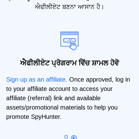
ਐਫੀਲੀਏਟ ਬਣਨਾ ਆਸਾਨ ਹੈ।
ਐਫੀਲੀਏਟ ਪ੍ਰੋਗਰਾਮ ਵਿੱਚ ਸ਼ਾਮਲ ਹੋਵੋ
Sign up as an affiliate.
Once approved, log in
to your affiliate account to access your
affiliate (referral) link and available
assets/promotional materials to help you
promote SpyHunter.