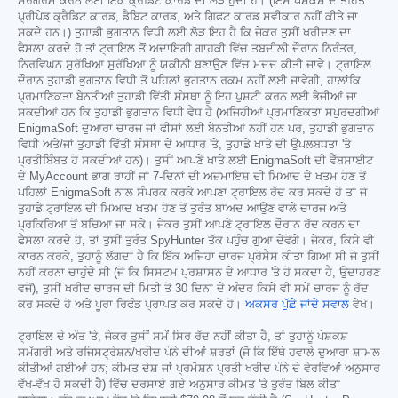
ਸਰਗਰਮ ਕਰਨ ਲਈ ਇੱਕ ਕ੍ਰੈਡਿਟ ਕਾਰਡ ਦੀ ਲੋੜ ਹੁੰਦੀ ਹੈ। (ਇਸ ਪੇਸ਼ਕਸ਼ ਦੇ ਤਹਿਤ
ਪ੍ਰੀਪੇਡ ਕ੍ਰੈਡਿਟ ਕਾਰਡ, ਡੈਬਿਟ ਕਾਰਡ, ਅਤੇ ਗਿਫਟ ਕਾਰਡ ਸਵੀਕਾਰ ਨਹੀਂ ਕੀਤੇ ਜਾ
ਸਕਦੇ ਹਨ।) ਤੁਹਾਡੀ ਭੁਗਤਾਨ ਵਿਧੀ ਲਈ ਲੋੜ ਇਹ ਹੈ ਕਿ ਜੇਕਰ ਤੁਸੀਂ ਖਰੀਦਣ ਦਾ
ਫੈਸਲਾ ਕਰਦੇ ਹੋ ਤਾਂ ਟ੍ਰਾਇਲ ਤੋਂ ਅਦਾਇਗੀ ਗਾਹਕੀ ਵਿੱਚ ਤਬਦੀਲੀ ਦੌਰਾਨ ਨਿਰੰਤਰ,
ਨਿਰਵਿਘਨ ਸੁਰੱਖਿਆ ਸੁਰੱਖਿਆ ਨੂੰ ਯਕੀਨੀ ਬਣਾਉਣ ਵਿੱਚ ਮਦਦ ਕੀਤੀ ਜਾਵੇ। ਟ੍ਰਾਇਲ
ਦੌਰਾਨ ਤੁਹਾਡੀ ਭੁਗਤਾਨ ਵਿਧੀ ਤੋਂ ਪਹਿਲਾਂ ਭੁਗਤਾਨ ਰਕਮ ਨਹੀਂ ਲਈ ਜਾਵੇਗੀ, ਹਾਲਾਂਕਿ
ਪ੍ਰਮਾਣਿਕਤਾ ਬੇਨਤੀਆਂ ਤੁਹਾਡੀ ਵਿੱਤੀ ਸੰਸਥਾ ਨੂੰ ਇਹ ਪੁਸ਼ਟੀ ਕਰਨ ਲਈ ਭੇਜੀਆਂ ਜਾ
ਸਕਦੀਆਂ ਹਨ ਕਿ ਤੁਹਾਡੀ ਭੁਗਤਾਨ ਵਿਧੀ ਵੈਧ ਹੈ (ਅਜਿਹੀਆਂ ਪ੍ਰਮਾਣਿਕਤਾ ਸਪੁਰਦਗੀਆਂ
EnigmaSoft ਦੁਆਰਾ ਚਾਰਜ ਜਾਂ ਫੀਸਾਂ ਲਈ ਬੇਨਤੀਆਂ ਨਹੀਂ ਹਨ ਪਰ, ਤੁਹਾਡੀ ਭੁਗਤਾਨ
ਵਿਧੀ ਅਤੇ/ਜਾਂ ਤੁਹਾਡੀ ਵਿੱਤੀ ਸੰਸਥਾ ਦੇ ਆਧਾਰ 'ਤੇ, ਤੁਹਾਡੇ ਖਾਤੇ ਦੀ ਉਪਲਬਧਤਾ 'ਤੇ
ਪ੍ਰਤੀਬਿੰਬਤ ਹੋ ਸਕਦੀਆਂ ਹਨ)। ਤੁਸੀਂ ਆਪਣੇ ਖਾਤੇ ਲਈ EnigmaSoft ਦੀ ਵੈੱਬਸਾਈਟ
ਦੇ MyAccount ਭਾਗ ਰਾਹੀਂ ਜਾਂ 7-ਦਿਨਾਂ ਦੀ ਅਜ਼ਮਾਇਸ਼ ਦੀ ਮਿਆਦ ਦੇ ਖਤਮ ਹੋਣ ਤੋਂ
ਪਹਿਲਾਂ EnigmaSoft ਨਾਲ ਸੰਪਰਕ ਕਰਕੇ ਆਪਣਾ ਟ੍ਰਾਇਲ ਰੱਦ ਕਰ ਸਕਦੇ ਹੋ ਤਾਂ ਜੋ
ਤੁਹਾਡੇ ਟ੍ਰਾਇਲ ਦੀ ਮਿਆਦ ਖਤਮ ਹੋਣ ਤੋਂ ਤੁਰੰਤ ਬਾਅਦ ਆਉਣ ਵਾਲੇ ਚਾਰਜ ਅਤੇ
ਪ੍ਰਕਿਰਿਆ ਤੋਂ ਬਚਿਆ ਜਾ ਸਕੇ। ਜੇਕਰ ਤੁਸੀਂ ਆਪਣੇ ਟ੍ਰਾਇਲ ਦੌਰਾਨ ਰੱਦ ਕਰਨ ਦਾ
ਫੈਸਲਾ ਕਰਦੇ ਹੋ, ਤਾਂ ਤੁਸੀਂ ਤੁਰੰਤ SpyHunter ਤੱਕ ਪਹੁੰਚ ਗੁਆ ਦੇਵੋਗੇ। ਜੇਕਰ, ਕਿਸੇ ਵੀ
ਕਾਰਨ ਕਰਕੇ, ਤੁਹਾਨੂੰ ਲੱਗਦਾ ਹੈ ਕਿ ਇੱਕ ਅਜਿਹਾ ਚਾਰਜ ਪ੍ਰੋਸੈਸ ਕੀਤਾ ਗਿਆ ਸੀ ਜੋ ਤੁਸੀਂ
ਨਹੀਂ ਕਰਨਾ ਚਾਹੁੰਦੇ ਸੀ (ਜੋ ਕਿ ਸਿਸਟਮ ਪ੍ਰਸ਼ਾਸਨ ਦੇ ਆਧਾਰ 'ਤੇ ਹੋ ਸਕਦਾ ਹੈ, ਉਦਾਹਰਣ
ਵਜੋਂ), ਤੁਸੀਂ ਖਰੀਦ ਚਾਰਜ ਦੀ ਮਿਤੀ ਤੋਂ 30 ਦਿਨਾਂ ਦੇ ਅੰਦਰ ਕਿਸੇ ਵੀ ਸਮੇਂ ਚਾਰਜ ਨੂੰ ਰੱਦ
ਕਰ ਸਕਦੇ ਹੋ ਅਤੇ ਪੂਰਾ ਰਿਫੰਡ ਪ੍ਰਾਪਤ ਕਰ ਸਕਦੇ ਹੋ।
ਅਕਸਰ ਪੁੱਛੇ ਜਾਂਦੇ ਸਵਾਲ
ਵੇਖੋ।
ਟ੍ਰਾਇਲ ਦੇ ਅੰਤ 'ਤੇ, ਜੇਕਰ ਤੁਸੀਂ ਸਮੇਂ ਸਿਰ ਰੱਦ ਨਹੀਂ ਕੀਤਾ ਹੈ, ਤਾਂ ਤੁਹਾਨੂੰ ਪੇਸ਼ਕਸ਼
ਸਮੱਗਰੀ ਅਤੇ ਰਜਿਸਟ੍ਰੇਸ਼ਨ/ਖਰੀਦ ਪੰਨੇ ਦੀਆਂ ਸ਼ਰਤਾਂ (ਜੋ ਕਿ ਇੱਥੇ ਹਵਾਲੇ ਦੁਆਰਾ ਸ਼ਾਮਲ
ਕੀਤੀਆਂ ਗਈਆਂ ਹਨ; ਕੀਮਤ ਦੇਸ਼ ਜਾਂ ਪ੍ਰਮੋਸ਼ਨ ਪ੍ਰਤੀ ਖਰੀਦ ਪੰਨੇ ਦੇ ਵੇਰਵਿਆਂ ਅਨੁਸਾਰ
ਵੱਖ-ਵੱਖ ਹੋ ਸਕਦੀ ਹੈ) ਵਿੱਚ ਦਰਸਾਏ ਗਏ ਅਨੁਸਾਰ ਕੀਮਤ 'ਤੇ ਤੁਰੰਤ ਬਿਲ ਕੀਤਾ