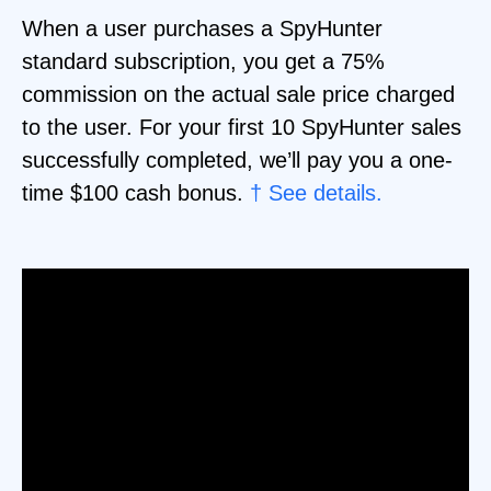
When a user purchases a SpyHunter
standard subscription, you get a 75%
commission on the actual sale price charged
to the user. For your first 10 SpyHunter sales
successfully completed, we’ll pay you a one-
time $100 cash bonus.
† See details.