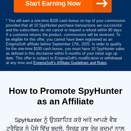
Start Earning Now
* You will earn a one-time $100 cash bonus on top of your commission
provided that all 10 SpyHunter purchase transactions are successful
and the subscribers do not cancel or request a refund within 90 days.
If a customer returns the product, commissions will be reversed. To
be eligible for this offer, you cannot have been registered as an
EnigmaSoft affiliate before September 17th, 2025. In order to qualify
for the one-time $100 cash bonus, you must have 10 SpyHunter sales
as defined in this disclaimer within 6 months of your initial sign up
date. This offer is subject to EnigmaSoft's modification or withdrawal
at any time and
EnigmaSoft's Affiliate Guidelines and Rules
.
How to Promote SpyHunter
as an Affiliate
SpyHunter ਨੂੰ ਉਤਸ਼ਾਹਿਤ ਕਰੋ ਅਤੇ ਆਪਣੇ ਵੈਬ
ਟ੍ਰੈਫਿਕ ਨੂੰ ਪੈਸੇ ਵਿੱਚ ਬਦਲੋ. ਸਿਰਫ਼ ਕੁਝ ਤੇਜ਼ ਕਦਮਾਂ ਨਾਲ