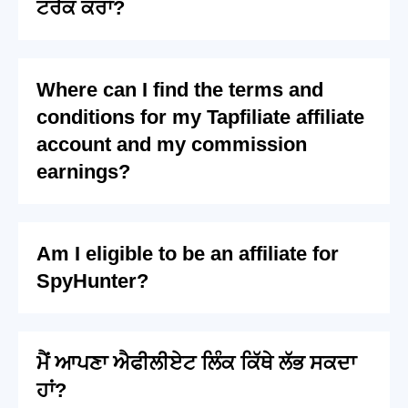
ਟਰੈਕ ਕਰਾਂ?
Where can I find the terms and
conditions for my Tapfiliate affiliate
account and my commission
earnings?
Am I eligible to be an affiliate for
SpyHunter?
ਮੈਂ ਆਪਣਾ ਐਫੀਲੀਏਟ ਲਿੰਕ ਕਿੱਥੇ ਲੱਭ ਸਕਦਾ
ਹਾਂ?