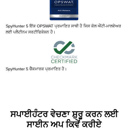
SpyHunter 5 ਇੱਕ OPSWAT ਪ੍ਰਮਾਣਿਤ ਸਾਥੀ ਹੈ ਜਿਸ ਕੋਲ ਐਂਟੀ-ਮਾਲਵੇਅਰ
ਲਈ ਪਲੈਟੀਨਮ ਸਰਟੀਫਿਕੇਸ਼ਨ ਹੈ।
SpyHunter 5 ਚੈੱਕਮਾਰਕ ਪ੍ਰਮਾਣਿਤ ਹੈ।
ਸਪਾਈਹੰਟਰ ਵੇਚਣਾ ਸ਼ੁਰੂ ਕਰਨ ਲਈ
ਸਾਈਨ ਅਪ ਕਿਵੇਂ ਕਰੀਏ