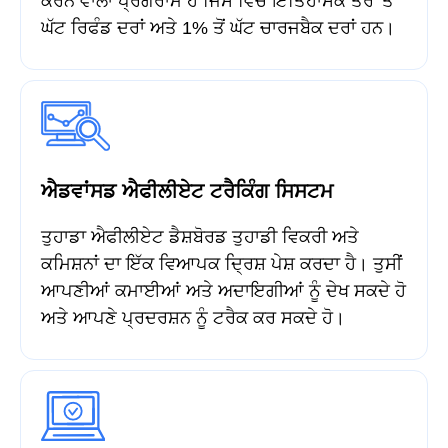
ਕਰਨ ਵਾਲਾ ਪ੍ਰੋਗਰਾਮ ਹੈ ਜਿਸ ਵਿੱਚ ਇਤਿਹਾਸਕ ਤੌਰ 'ਤੇ
ਘੱਟ ਰਿਫੰਡ ਦਰਾਂ ਅਤੇ 1% ਤੋਂ ਘੱਟ ਚਾਰਜਬੈਕ ਦਰਾਂ ਹਨ।
ਐਡਵਾਂਸਡ ਐਫੀਲੀਏਟ ਟਰੈਕਿੰਗ ਸਿਸਟਮ
ਤੁਹਾਡਾ ਐਫੀਲੀਏਟ ਡੈਸ਼ਬੋਰਡ ਤੁਹਾਡੀ ਵਿਕਰੀ ਅਤੇ
ਕਮਿਸ਼ਨਾਂ ਦਾ ਇੱਕ ਵਿਆਪਕ ਦ੍ਰਿਸ਼ ਪੇਸ਼ ਕਰਦਾ ਹੈ। ਤੁਸੀਂ
ਆਪਣੀਆਂ ਕਮਾਈਆਂ ਅਤੇ ਅਦਾਇਗੀਆਂ ਨੂੰ ਦੇਖ ਸਕਦੇ ਹੋ
ਅਤੇ ਆਪਣੇ ਪ੍ਰਦਰਸ਼ਨ ਨੂੰ ਟਰੈਕ ਕਰ ਸਕਦੇ ਹੋ।