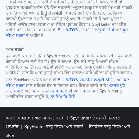
ਤੁਹਾਡੀ ਅਸਲ ਖਰੀਦ ਗਾਹਕੀ ਦੇ ਸਮੇਂ ਅਤੇ ਉਸੇ ਗਾਹਕੀ ਸਮੇਂ ਦੀ ਮਿਆਦ ਲਈ ਜਾਂ
ਪ੍ਰਮੋਸ਼ਨ ਸਮੱਗਰੀ/ਖਰੀਦ ਪੰਨੇ ਵਿੱਚ ਦਰਸਾਏ ਅਨੁਸਾਰ ਲਾਗੂ ਹੋਣ ਵਾਲੀ ਮਿਆਰੀ ਗਾਹਕੀ
ਫੀਸ 'ਤੇ ਆਪਣੇ ਆਪ
ਰੀਨਿਊ ਹੋ ਜਾਵੇਗੀ
, ਬਸ਼ਰਤੇ ਤੁਸੀਂ ਇੱਕ ਨਿਰੰਤਰ, ਨਿਰਵਿਘਨ
ਗਾਹਕੀ ਉਪਭੋਗਤਾ ਹੋ ਅਤੇ ਜਿਸ ਲਈ ਤੁਹਾਨੂੰ ਆਪਣੀ ਗਾਹਕੀ ਦੀ ਮਿਆਦ ਪੁੱਗਣ ਤੋਂ
ਪਹਿਲਾਂ ਆਉਣ ਵਾਲੇ ਖਰਚਿਆਂ ਦਾ ਨੋਟਿਸ ਪ੍ਰਾਪਤ ਹੋਵੇਗਾ। SpyHunter ਦੀ ਖਰੀਦ
ਖਰੀਦ ਪੰਨੇ 'ਤੇ ਨਿਯਮਾਂ ਅਤੇ ਸ਼ਰਤਾਂ,
EULA/TOS
,
ਗੋਪਨੀਯਤਾ/ਕੂਕੀ ਨੀਤੀ
ਅਤੇ
ਛੂਟ
ਦੀਆਂ ਸ਼ਰਤਾਂ
ਦੇ ਅਧੀਨ ਹੈ।
------
ਆਮ ਸ਼ਰਤਾਂ
ਛੂਟ ਵਾਲੀ ਕੀਮਤ ਦੇ ਤਹਿਤ SpyHunter ਲਈ ਕੋਈ ਵੀ ਖਰੀਦ ਪੇਸ਼ਕਸ਼ ਕੀਤੀ ਛੂਟ ਵਾਲੀ
ਗਾਹਕੀ ਮਿਆਦ ਲਈ ਵੈਧ ਹੈ। ਉਸ ਤੋਂ ਬਾਅਦ, ਉਸ ਸਮੇਂ ਲਾਗੂ ਮਿਆਰੀ ਕੀਮਤ
ਆਟੋਮੈਟਿਕ ਨਵੀਨੀਕਰਨ ਅਤੇ/ਜਾਂ ਭਵਿੱਖੀ ਖਰੀਦਾਂ ਲਈ ਲਾਗੂ ਹੋਵੇਗੀ। ਕੀਮਤ ਬਦਲਣ ਦੇ
ਅਧੀਨ ਹੈ, ਹਾਲਾਂਕਿ ਅਸੀਂ ਤੁਹਾਨੂੰ ਕੀਮਤ ਵਿੱਚ ਬਦਲਾਅ ਬਾਰੇ ਪਹਿਲਾਂ ਹੀ ਸੂਚਿਤ ਕਰਾਂਗੇ।
ਸਾਰੇ SpyHunter ਸੰਸਕਰਣ ਸਾਡੀ
EULA/TOS
,
ਗੋਪਨੀਯਤਾ/ਕੂਕੀ ਨੀਤੀ
, ਅਤੇ
ਛੋਟ
ਦੀਆਂ ਸ਼ਰਤਾਂ
ਨਾਲ ਸਹਿਮਤ ਹੋਣ 'ਤੇ ਨਿਰਭਰ ਹਨ। ਕਿਰਪਾ ਕਰਕੇ ਸਾਡੇ
ਅਕਸਰ ਪੁੱਛੇ
ਜਾਂਦੇ ਸਵਾਲ
ਅਤੇ
ਧਮਕੀ ਮੁਲਾਂਕਣ ਮਾਪਦੰਡ
ਵੀ ਵੇਖੋ। ਜੇਕਰ ਤੁਸੀਂ SpyHunter ਨੂੰ
ਅਣਇੰਸਟੌਲ ਕਰਨਾ ਚਾਹੁੰਦੇ ਹੋ,
ਤਾਂ ਸਿੱਖੋ ਕਿ ਕਿਵੇਂ
।
ਘਰ
ਪ੍ਰੋਗਰਾਮ ਅਣ ਸਥਾਪਤ ਕਦਮ
SpyHunter ਦੇ ਧਮਕੀ ਮੁਲਾਂਕਣ
ਮਾਪਦੰਡ
SpyHunter ਵਾਧੂ ਨਿਯਮ ਅਤੇ ਸ਼ਰਤਾਂ
ਰੈਗਹੰਟਰ ਵਾਧੂ ਨਿਯਮ ਅਤੇ
ਸ਼ਰਤਾਂ