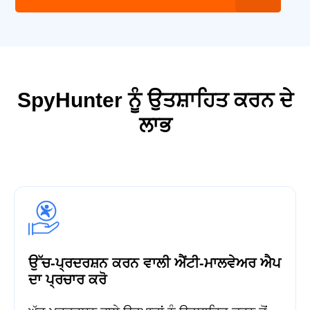
SpyHunter ਨੂੰ ਉਤਸ਼ਾਹਿਤ ਕਰਨ ਦੇ
ਲਾਭ
ਉੱਚ-ਪ੍ਰਦਰਸ਼ਨ ਕਰਨ ਵਾਲੀ ਐਂਟੀ-ਮਾਲਵੇਅਰ ਐਪ
ਦਾ ਪ੍ਰਚਾਰ ਕਰੋ