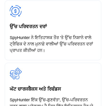
ਉੱਚ ਪਰਿਵਰਤਨ ਦਰਾਂ
SpyHunter ਨੇ ਇਤਿਹਾਸਕ ਤੌਰ 'ਤੇ ਉੱਚ ਨਿਸ਼ਾਨੇ ਵਾਲੇ
ਟ੍ਰੈਫਿਕ ਦੇ ਨਾਲ ਮੁਨਾਫ਼ੇ ਵਾਲੀਆਂ ਉੱਚ ਪਰਿਵਰਤਨ ਦਰਾਂ
ਪ੍ਰਾਪਤ ਕੀਤੀਆਂ ਹਨ।
ਘੱਟ ਚਾਰਜਬੈਕਸ ਅਤੇ ਰਿਫੰਡਸ
SpyHunter ਇੱਕ ਉੱਚ-ਗੁਣਵੱਤਾ, ਉੱਚ-ਪਰਿਵਰਤਨ