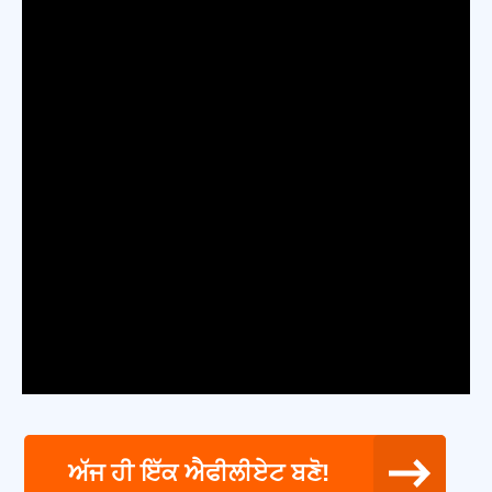
ਅੱਜ ਹੀ ਇੱਕ ਐਫੀਲੀਏਟ ਬਣੋ!