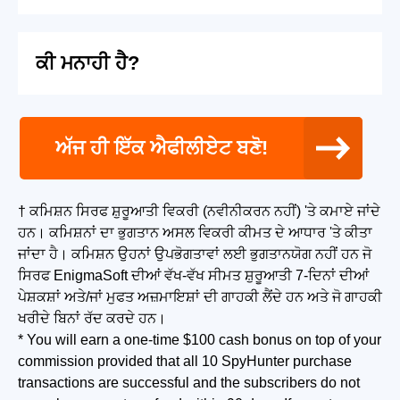
ਕੀ ਮਨਾਹੀ ਹੈ?
ਅੱਜ ਹੀ ਇੱਕ ਐਫੀਲੀਏਟ ਬਣੋ!
† ਕਮਿਸ਼ਨ ਸਿਰਫ ਸ਼ੁਰੂਆਤੀ ਵਿਕਰੀ (ਨਵੀਨੀਕਰਨ ਨਹੀਂ) 'ਤੇ ਕਮਾਏ ਜਾਂਦੇ
ਹਨ। ਕਮਿਸ਼ਨਾਂ ਦਾ ਭੁਗਤਾਨ ਅਸਲ ਵਿਕਰੀ ਕੀਮਤ ਦੇ ਆਧਾਰ 'ਤੇ ਕੀਤਾ
ਜਾਂਦਾ ਹੈ। ਕਮਿਸ਼ਨ ਉਹਨਾਂ ਉਪਭੋਗਤਾਵਾਂ ਲਈ ਭੁਗਤਾਨਯੋਗ ਨਹੀਂ ਹਨ ਜੋ
ਸਿਰਫ EnigmaSoft ਦੀਆਂ ਵੱਖ-ਵੱਖ ਸੀਮਤ ਸ਼ੁਰੂਆਤੀ 7-ਦਿਨਾਂ ਦੀਆਂ
ਪੇਸ਼ਕਸ਼ਾਂ ਅਤੇ/ਜਾਂ ਮੁਫਤ ਅਜ਼ਮਾਇਸ਼ਾਂ ਦੀ ਗਾਹਕੀ ਲੈਂਦੇ ਹਨ ਅਤੇ ਜੋ ਗਾਹਕੀ
ਖਰੀਦੇ ਬਿਨਾਂ ਰੱਦ ਕਰਦੇ ਹਨ।
* You will earn a one-time $100 cash bonus on top of your
commission provided that all 10 SpyHunter purchase
transactions are successful and the subscribers do not