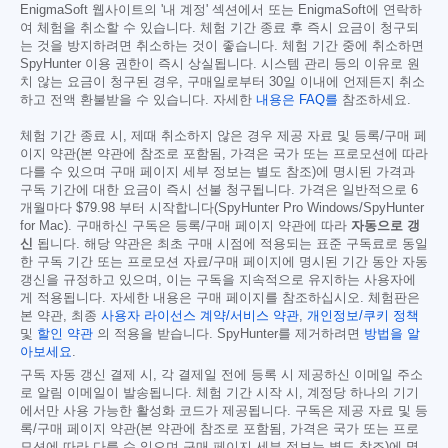
EnigmaSoft 웹사이트의 '내 계정' 섹션에서 또는 EnigmaSoft에 연락하
여 체험을 취소할 수 있습니다. 체험 기간 종료 후 즉시 요금이 청구되
는 것을 방지하려면 취소하는 것이 좋습니다. 체험 기간 중에 취소하면
SpyHunter 이용 권한이 즉시 상실됩니다. 시스템 관리 등의 이유로 원
치 않는 요금이 청구된 경우, 구매일로부터 30일 이내에 언제든지 취소
하고 전액 환불받을 수 있습니다. 자세한
내용은 FAQ를
참조하세요.
체험 기간 종료 시, 제때 취소하지 않은 경우 제공 자료 및 등록/구매 페
이지 약관(본 약관에 참조로 포함됨, 가격은 국가 또는 프로모션에 따라
다를 수 있으며 구매 페이지 세부 정보는 별도 참조)에 명시된 가격과
구독 기간에 대한 요금이 즉시 선불 청구됩니다. 가격은 일반적으로 6
개월마다
$79.98
부터 시작합니다(SpyHunter Pro Windows/SpyHunter
for Mac). 구매하신 구독은 등록/구매 페이지 약관에 따라
자동으로 갱
신
됩니다. 해당 약관은 최초 구매 시점에 적용되는 표준 구독료로 동일
한 구독 기간 또는 프로모션 자료/구매 페이지에 명시된 기간 동안 자동
갱신을 규정하고 있으며, 이는 구독을 지속적으로 유지하는 사용자에
게 적용됩니다. 자세한 내용은 구매 페이지를 참조하십시오. 체험판은
본 약관, 최종
사용자 라이선스 계약/서비스 약관
,
개인정보/쿠키 정책
및
할인 약관
의 적용을 받습니다. SpyHunter를 제거하려면
방법을 알
아보세요
.
구독 자동 갱신 결제 시, 각 결제일 전에 등록 시 제공하신 이메일 주소
로 알림 이메일이 발송됩니다. 체험 기간 시작 시, 계정당 하나의 기기
에서만 사용 가능한 활성화 코드가 제공됩니다. 구독은 제공 자료 및 등
록/구매 페이지 약관(본 약관에 참조로 포함됨, 가격은 국가 또는 프로
모션에 따라 다를 수 있으며 구매 페이지 세부 정보는 별도 참조)에 명