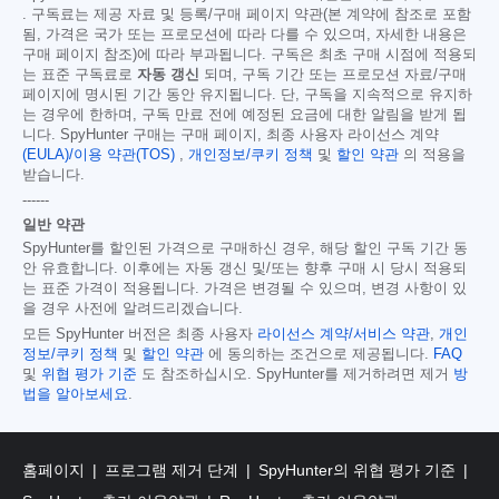
. 구독료는 제공 자료 및 등록/구매 페이지 약관(본 계약에 참조로 포함
됨, 가격은 국가 또는 프로모션에 따라 다를 수 있으며, 자세한 내용은
구매 페이지 참조)에 따라 부과됩니다. 구독은 최초 구매 시점에 적용되
는 표준 구독료로
자동 갱신
되며, 구독 기간 또는 프로모션 자료/구매
페이지에 명시된 기간 동안 유지됩니다. 단, 구독을 지속적으로 유지하
는 경우에 한하며, 구독 만료 전에 예정된 요금에 대한 알림을 받게 됩
니다. SpyHunter 구매는 구매 페이지, 최종 사용자 라이선스 계약
(EULA)/이용 약관(TOS)
,
개인정보/쿠키 정책
및
할인 약관
의 적용을
받습니다.
------
일반 약관
SpyHunter를 할인된 가격으로 구매하신 경우, 해당 할인 구독 기간 동
안 유효합니다. 이후에는 자동 갱신 및/또는 향후 구매 시 당시 적용되
는 표준 가격이 적용됩니다. 가격은 변경될 수 있으며, 변경 사항이 있
을 경우 사전에 알려드리겠습니다.
모든 SpyHunter 버전은 최종 사용자
라이선스 계약/서비스 약관
,
개인
정보/쿠키 정책
및
할인 약관
에 동의하는 조건으로 제공됩니다.
FAQ
및
위협 평가 기준
도 참조하십시오. SpyHunter를 제거하려면 제거
방
법을 알아보세요
.
홈페이지
프로그램 제거 단계
SpyHunter의 위협 평가 기준