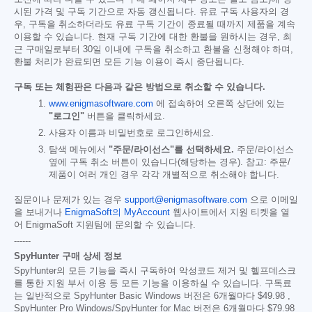
시된 가격 및 구독 기간으로 자동 갱신됩니다. 유료 구독 사용자의 경
우, 구독을 취소하더라도 유료 구독 기간이 종료될 때까지 제품을 계속
이용할 수 있습니다. 현재 구독 기간에 대한 환불을 원하시는 경우, 최
근 구매일로부터 30일 이내에 구독을 취소하고 환불을 신청해야 하며,
환불 처리가 완료되면 모든 기능 이용이 즉시 중단됩니다.
구독 또는 체험판은 다음과 같은 방법으로 취소할 수 있습니다.
www.enigmasoftware.com
에 접속하여 오른쪽 상단에 있는
"로그인"
버튼을 클릭하세요.
사용자 이름과 비밀번호로 로그인하세요.
탐색 메뉴에서
"주문/라이선스"를 선택하세요.
주문/라이선스
옆에 구독 취소 버튼이 있습니다(해당하는 경우). 참고: 주문/
제품이 여러 개인 경우 각각 개별적으로 취소해야 합니다.
질문이나 문제가 있는 경우
support@enigmasoftware.com
으로 이메일
을 보내거나
EnigmaSoft의 MyAccount
웹사이트에서 지원 티켓을 열
어 EnigmaSoft 지원팀에 문의할 수 있습니다.
------
SpyHunter 구매 상세 정보
SpyHunter의 모든 기능을 즉시 구독하여 악성코드 제거 및 헬프데스크
를 통한 지원 부서 이용 등 모든 기능을 이용하실 수 있습니다. 구독료
는 일반적으로 SpyHunter Basic Windows 버전은 6개월마다
$49.98
,
SpyHunter Pro Windows/SpyHunter for Mac 버전은 6개월마다
$79.98