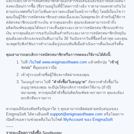
และระยะเวลาการสมัครสมาชิกตามเอกสารข้อเสนอและข้อกำหนดในหน้า
ลงทะเบียน/การซื้อ (ซึ่งรวมอยู่ในที่นี้โดยการอ้างอิง ราคาอาจแตกต่างกันไป
ตามประเทศหรือโปรโมชั่นตามรายละเอียดในหน้าการซื้อ) โดยมีเงื่อนไขว่า
คุณเป็นผู้ใช้การสมัครสมาชิกอย่างต่อเนื่องและไม่หยุดชะงัก สำหรับผู้ใช้การ
สมัครสมาชิกแบบชำระเงิน หากคุณยกเลิก คุณจะยังคงสามารถเข้าถึง
ผลิตภัณฑ์ของคุณได้จนกว่าจะสิ้นสุดระยะเวลาการสมัครสมาชิกแบบชำระ
เงิน หากคุณต้องการขอรับเงินคืนสำหรับระยะเวลาการสมัครสมาชิกปัจจุบัน
คุณต้องยกเลิกและขอเงินคืนภายใน 30 วันนับจากวันที่ซื้อครั้งล่าสุด และคุณ
จะหยุดรับฟังก์ชันการทำงานเต็มรูปแบบทันทีเมื่อดำเนินการคืนเงินเสร็จสิ้น
คุณสามารถยกเลิกการสมัครสมาชิกหรือการทดลองใช้งานได้ดังนี้:
ไปที่
เว็บไซต์ www.enigmasoftware.com
แล้วคลิกปุ่ม
"เข้าสู่
ระบบ"
ที่มุมบนขวามือ
เข้าสู่ระบบด้วยชื่อผู้ใช้และรหัสผ่านของคุณ
ในเมนูนำทาง ไปที่
"คำสั่งซื้อ/ใบอนุญาต"
ถัดจากคำสั่งซื้อ/ใบ
อนุญาตของคุณ จะมีปุ่มให้ยกเลิกการสมัครใช้งาน (ถ้ามี)
หมายเหตุ: หากคุณมีคำสั่งซื้อ/ผลิตภัณฑ์หลายรายการ คุณจะต้อง
ยกเลิกทีละรายการ
หากคุณมีข้อสงสัยหรือปัญหาใด ๆ คุณสามารถติดต่อฝ่ายสนับสนุนของ
EnigmaSoft ได้ทางอีเมลที่
support@enigmasoftware.com
หรือโดยการ
เปิดตั๋วขอความช่วยเหลือในเว็บไซต์
MyAccount ของ EnigmaSoft
------
รายละเอียดการสั่งซื้อ SpyHunter