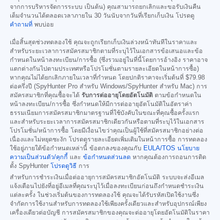
จากการบริหารจัดการระบบ เป็นต้น) คุณสามารถยกเลิกและขอรับเงินคืน
เต็มจำนวนได้ตลอดเวลาภายใน 30 วันนับจากวันที่เรียกเก็บเงิน โปรดดู
คำถามที่
พบบ่อย
เมื่อสิ้นสุดช่วงทดลองใช้ คุณจะถูกเรียกเก็บเงินล่วงหน้าทันทีในราคาและ
สำหรับระยะเวลาการสมัครสมาชิกตามที่ระบุไว้ในเอกสารข้อเสนอและข้อ
กำหนดในหน้าลงทะเบียน/การซื้อ (ซึ่งรวมอยู่ในที่นี้โดยการอ้างอิง ราคาอาจ
แตกต่างกันไปตามประเทศหรือโปรโมชั่นตามรายละเอียดในหน้าการซื้อ)
หากคุณไม่ได้ยกเลิกภายในเวลาที่กำหนด โดยปกติราคาจะเริ่มต้นที่
$79.98
ต่อครึ่งปี (SpyHunter Pro สำหรับ Windows/SpyHunter สำหรับ Mac) การ
สมัครสมาชิกที่คุณซื้อจะได้
รับการต่ออายุโดยอัตโนมัติ
ตามข้อกำหนดใน
หน้าลงทะเบียน/การซื้อ ซึ่งกำหนดให้มีการต่ออายุอัตโนมัติในอัตราค่า
ธรรมเนียมการสมัครสมาชิกมาตรฐานที่ใช้บังคับในขณะที่คุณซื้อครั้งแรก
และสำหรับระยะเวลาการสมัครสมาชิกเดียวกันหรือตามที่ระบุไว้ในเอกสาร
โปรโมชั่น/หน้าการซื้อ โดยมีเงื่อนไขว่าคุณเป็นผู้ใช้ที่สมัครสมาชิกอย่างต่อ
เนื่องและไม่หยุดชะงัก โปรดดูรายละเอียดเพิ่มเติมในหน้าการซื้อ การทดลอง
ใช้อยู่ภายใต้ข้อกำหนดเหล่านี้ ข้อตกลงของคุณกับ
EULA/TOS
นโยบาย
ความเป็นส่วนตัว/คุกกี้
และ
ข้อกำหนดส่วนลด
หากคุณต้องการถอนการติด
ตั้ง SpyHunter
โปรดดูวิธี
การ
สำหรับการชำระเงินเมื่อต่ออายุการสมัครสมาชิกอัตโนมัติ ระบบจะส่งอีเมล
แจ้งเตือนไปยังที่อยู่อีเมลที่คุณระบุไว้เมื่อลงทะเบียนก่อนถึงกำหนดชำระเงิน
แต่ละครั้ง ในช่วงเริ่มต้นของการทดลองใช้ คุณจะได้รับรหัสเปิดใช้งานซึ่ง
จำกัดการใช้งานสำหรับการทดลองใช้เพียงครั้งเดียวและสำหรับอุปกรณ์เพียง
เครื่องเดียวต่อบัญชี การสมัครสมาชิกของคุณจะต่ออายุโดยอัตโนมัติในราคา