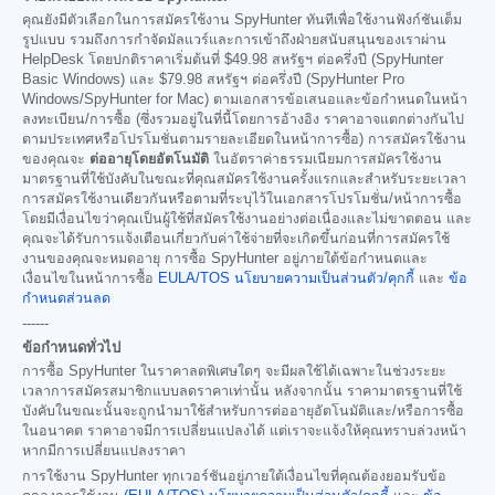
คุณยังมีตัวเลือกในการสมัครใช้งาน SpyHunter ทันทีเพื่อใช้งานฟังก์ชันเต็ม
รูปแบบ รวมถึงการกำจัดมัลแวร์และการเข้าถึงฝ่ายสนับสนุนของเราผ่าน
HelpDesk โดยปกติราคาเริ่มต้นที่
$49.98
สหรัฐฯ ต่อครึ่งปี (SpyHunter
Basic Windows) และ
$79.98
สหรัฐฯ ต่อครึ่งปี (SpyHunter Pro
Windows/SpyHunter for Mac) ตามเอกสารข้อเสนอและข้อกำหนดในหน้า
ลงทะเบียน/การซื้อ (ซึ่งรวมอยู่ในที่นี้โดยการอ้างอิง ราคาอาจแตกต่างกันไป
ตามประเทศหรือโปรโมชั่นตามรายละเอียดในหน้าการซื้อ) การสมัครใช้งาน
ของคุณจะ
ต่ออายุโดยอัตโนมัติ
ในอัตราค่าธรรมเนียมการสมัครใช้งาน
มาตรฐานที่ใช้บังคับในขณะที่คุณสมัครใช้งานครั้งแรกและสำหรับระยะเวลา
การสมัครใช้งานเดียวกันหรือตามที่ระบุไว้ในเอกสารโปรโมชั่น/หน้าการซื้อ
โดยมีเงื่อนไขว่าคุณเป็นผู้ใช้ที่สมัครใช้งานอย่างต่อเนื่องและไม่ขาดตอน และ
คุณจะได้รับการแจ้งเตือนเกี่ยวกับค่าใช้จ่ายที่จะเกิดขึ้นก่อนที่การสมัครใช้
งานของคุณจะหมดอายุ การซื้อ SpyHunter อยู่ภายใต้ข้อกำหนดและ
เงื่อนไขในหน้าการซื้อ
EULA/TOS
นโยบายความเป็นส่วนตัว/คุกกี้
และ
ข้อ
กำหนดส่วนลด
------
ข้อกำหนดทั่วไป
การซื้อ SpyHunter ในราคาลดพิเศษใดๆ จะมีผลใช้ได้เฉพาะในช่วงระยะ
เวลาการสมัครสมาชิกแบบลดราคาเท่านั้น หลังจากนั้น ราคามาตรฐานที่ใช้
บังคับในขณะนั้นจะถูกนำมาใช้สำหรับการต่ออายุอัตโนมัติและ/หรือการซื้อ
ในอนาคต ราคาอาจมีการเปลี่ยนแปลงได้ แต่เราจะแจ้งให้คุณทราบล่วงหน้า
หากมีการเปลี่ยนแปลงราคา
การใช้งาน SpyHunter ทุกเวอร์ชันอยู่ภายใต้เงื่อนไขที่คุณต้องยอมรับข้อ