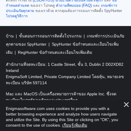
ตกลงการใช้งาน
(EULA/TOS)
นโยบายความเป็นส่วนตัว/คุกกี้
และ
ข้อ
กำหนดส่วนลด
ของเรา โปรดดู
คำถามที่พบบ่อย (FAQ)
และ
เกณฑ์การ
ประเมินภัยคุกคาม
ของเราด้วย หากคุณต้องการถอนการติดตั้ง SpyHunter
โปรดดูวิธีการ
บ้าน
ขั้นตอนการถอนการติดตั้งโปรแกรม
เกณฑ์การประเมินภัย
คุกคามของ SpyHunter
SpyHunter ข้อกำหนดและเงื่อนไขเพิ่ม
เติม
RegHunter ข้อกำหนดและเงื่อนไขเพิ่มเติม
สำนักงานที่จดทะเบียน: 1 Castle Street, ชั้น 3, Dublin 2 D02XD82
Ireland
EnigmaSoft Limited, Private Company Limited โดยหุ้น, หมายเลข
ทะเบียน บริษัท 597114
Mac และ MacOS เป็นเครื่องหมายการค้าของ Apple Inc. ซึ่งจด
ทะเบียนในสหรัฐอเมริกาและประเทศอื่นๆ
Enigmasoftware.com uses cookies to provide you with a
ลิขสิทธิ์ 2016-2026 EnigmaSoft Ltd. สงวนลิขสิทธิ์
better browsing experience and analyze how users navigate
and utilize the Site. By using this Site or clicking on "OK", you
consent to the use of cookies.
เรียนรู้เพิ่มเติม