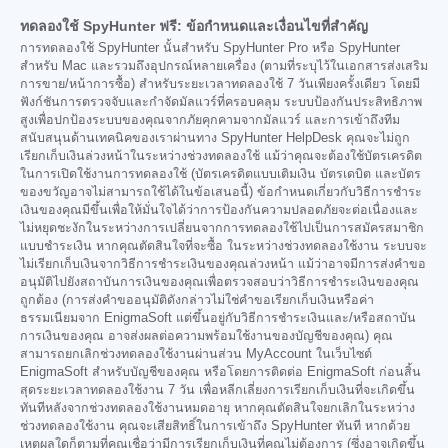
ทดลองใช้ SpyHunter ฟรี: ข้อกำหนดและเงื่อนไขที่สำคัญ
การทดลองใช้ SpyHunter นั้นสำหรับ SpyHunter Pro หรือ SpyHunter
สำหรับ Mac และรวมถึงอุปกรณ์หลายเครื่อง (ตามที่ระบุไว้ในเอกสารส่งเสริม
การขาย/หน้าการซื้อ) สำหรับระยะเวลาทดลองใช้ 7 วันเพียงครั้งเดียว โดยมี
ฟังก์ชันการตรวจจับและกำจัดมัลแวร์ที่ครอบคลุม ระบบป้องกันประสิทธิภาพ
สูงเพื่อปกป้องระบบของคุณจากภัยคุกคามจากมัลแวร์ และการเข้าถึงทีม
สนับสนุนด้านเทคนิคของเราผ่านทาง SpyHunter HelpDesk คุณจะไม่ถูก
เรียกเก็บเงินล่วงหน้าในระหว่างช่วงทดลองใช้ แม้ว่าคุณจะต้องใช้บัตรเครดิต
ในการเปิดใช้งานการทดลองใช้ (บัตรเครดิตแบบเติมเงิน บัตรเดบิต และบัตร
ของขวัญอาจไม่สามารถใช้ได้ในข้อเสนอนี้) ข้อกำหนดเกี่ยวกับวิธีการชำระ
เงินของคุณมีขึ้นเพื่อให้มั่นใจได้ว่าการป้องกันความปลอดภัยจะต่อเนื่องและ
ไม่หยุดชะงักในระหว่างการเปลี่ยนจากการทดลองใช้ไปเป็นการสมัครสมาชิก
แบบชำระเงิน หากคุณตัดสินใจที่จะซื้อ ในระหว่างช่วงทดลองใช้งาน ระบบจะ
ไม่เรียกเก็บเงินจากวิธีการชำระเงินของคุณล่วงหน้า แม้ว่าอาจมีการส่งคำขอ
อนุมัติไปยังสถาบันการเงินของคุณเพื่อตรวจสอบว่าวิธีการชำระเงินของคุณ
ถูกต้อง (การส่งคำขออนุมัติดังกล่าวไม่ใช่คำขอเรียกเก็บเงินหรือค่า
ธรรมเนียมจาก EnigmaSoft แต่ขึ้นอยู่กับวิธีการชำระเงินและ/หรือสถาบัน
การเงินของคุณ อาจส่งผลต่อความพร้อมใช้งานของบัญชีของคุณ) คุณ
สามารถยกเลิกช่วงทดลองใช้งานผ่านส่วน MyAccount ในเว็บไซต์
EnigmaSoft สำหรับบัญชีของคุณ หรือโดยการติดต่อ EnigmaSoft ก่อนสิ้น
สุดระยะเวลาทดลองใช้งาน 7 วัน เพื่อหลีกเลี่ยงการเรียกเก็บเงินที่จะเกิดขึ้น
ทันทีหลังจากช่วงทดลองใช้งานหมดอายุ หากคุณตัดสินใจยกเลิกในระหว่าง
ช่วงทดลองใช้งาน คุณจะเสียสิทธิ์ในการเข้าถึง SpyHunter ทันที หากด้วย
เหตุผลใดก็ตามที่คุณเชื่อว่ามีการเรียกเก็บเงินที่คุณไม่ต้องการ (ซึ่งอาจเกิดขึ้น