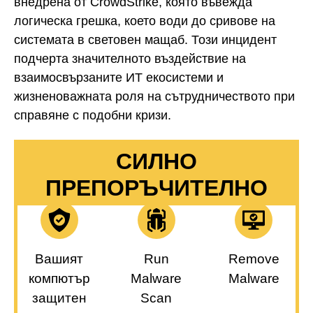
внедрена от CrowdStrike, която въвежда
логическа грешка, което води до сривове на
системата в световен мащаб. Този инцидент
подчерта значителното въздействие на
взаимосвързаните ИТ екосистеми и
жизненоважната роля на сътрудничеството при
справяне с подобни кризи.
СИЛНО
ПРЕПОРЪЧИТЕЛНО
Вашият
Run
Remove
компютър
Malware
Malware
защитен
Scan