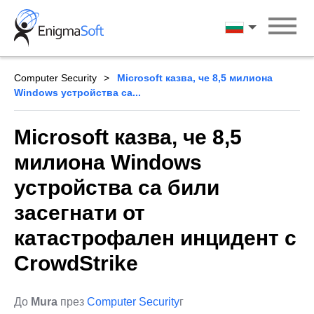
Skip
to
български ези
content
Computer Security
Microsoft казва, че 8,5 милиона
Windows устройства са...
Microsoft казва, че 8,5
милиона Windows
устройства са били
засегнати от
катастрофален инцидент с
CrowdStrike
До
Mura
през
Computer Security
г