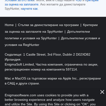
Условия за отстъпки
. Моля, вижте също нашите
ЧЗВ
и
Критерии
за оценка на заплахите
. Ако желаете да деинсталирате
SpyHunter,
научете как
.
Home
Стъпки за деинсталиране на програми
Критерии
за оценка на заплахите на SpyHunter
Допълнителни
политики и условия на SpyHunter
Допълнителни условия и
условия на RegHunter
Седалище: 1 Castle Street, 3rd Floor, Dublin 2 D02XD82
Ирландия.
EnigmaSoft Limited, Частна компания, ограничена по акции,
регистрационен номер на компанията 597114.
Mac и MacOS са търговски марки на Apple Inc., регистрирани
в САЩ и други страни.
Авторско право 2016-2026. EnigmaSoft Ltd. Всички права
Enigmasoftware.com uses cookies to provide you with a
запазени.
better browsing experience and analyze how users navigate
and utilize the Site. By using this Site or clicking on "OK", you