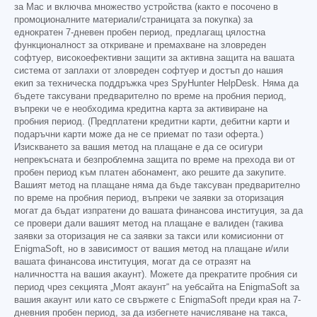
за Mac и включва множество устройства (както е посочено в
промоционалните материали/страницата за покупка) за
еднократен 7-дневен пробен период, предлагащ цялостна
функционалност за откриване и премахване на зловреден
софтуер, високоефективни защити за активна защита на вашата
система от заплахи от зловреден софтуер и достъп до нашия
екип за техническа поддръжка чрез SpyHunter HelpDesk. Няма да
бъдете таксувани предварително по време на пробния период,
въпреки че е необходима кредитна карта за активиране на
пробния период. (Предплатени кредитни карти, дебитни карти и
подаръчни карти може да не се приемат по тази оферта.)
Изискването за вашия метод на плащане е да се осигури
непрекъсната и безпроблемна защита по време на прехода ви от
пробен период към платен абонамент, ако решите да закупите.
Вашият метод на плащане няма да бъде таксуван предварително
по време на пробния период, въпреки че заявки за оторизация
могат да бъдат изпратени до вашата финансова институция, за да
се провери дали вашият метод на плащане е валиден (такива
заявки за оторизация не са заявки за такси или комисионни от
EnigmaSoft, но в зависимост от вашия метод на плащане и/или
вашата финансова институция, могат да се отразят на
наличността на вашия акаунт). Можете да прекратите пробния си
период чрез секцията „Моят акаунт“ на уебсайта на EnigmaSoft за
вашия акаунт или като се свържете с EnigmaSoft преди края на 7-
дневния пробен период, за да избегнете начисляване на такса,