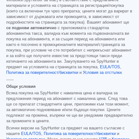
материали и условията на страницата за регистрация/покупка
(които са включени тук чрез препратка; цените могат да варират в
зависимост от държавата или промоцията, в зависимост от
подробностите на страницата за покупка). Вашият абонамент ще
се поднови автоматично
с приложимата стандартна
абонаментна такса, валидна към момента на първоначалната ви
покупка на абонамента, и за същия период на абонамента или
както е посочено в промоционалните материали/страницата за
покупка, при условие че сте потребител с непрекъснат абонамент
и за който ще получите известие за предстоящи такси преди
изтичането на абонамента ви. Закупуването на SpyHunter е
предмет на условията на страницата за покупка,
EULA/TOS
,
Политика за поверителност/бисквитки
и
Условия за отстъпки
.
------
Общи условия
Всяка покупка на SpyHunter с намалена цена е валидна за
предложения период на абонамент с намалена цена. След това
ще се прилагат стандартните цени, приложими към този момент,
за автоматично подновяване и/или бъдещи покупки. Цените
подлежат на промяна, въпреки че ще ви уведомим предварително
за промените в цените.
Всички версии на SpyHunter са предмет на вашето съгласие с
нашите
EULA/TOS
,
Политика за поверителност/бисквитки
и