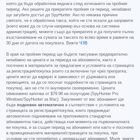
която да бъде обработена веднага след изтичането на пробния
период. Ако решите да прекратите пробния си период, незабавно
ще загубите достъп до SpyHunter. Ако по някаква причина
смятате, че е обработена такса, която не сте искали да направите
(което може да се случи например въз основа на системна
администрация), можете също да прекратите и да получите пълно
възстановяване на сумата за таксата по всяко време в рамките на
30 дни от датата на покупката. Вижте
ЧЗВ
.
В края на пробния период ще бъдете таксувани предварително
незабавно на цената и за периода на абонамента, както е
посочено в материалите за предлагане и условията на страницата
за регистрация/покупка (които са включени тук чрез препратка;
цените могат да варират в зависимост от държавата или
промоцията, за да се посочат подробности на страницата за
покупка), ако не сте го анулирали своевременно. Цената
обикновено започва от
$79.98
на полугодие (SpyHunter Pro
Windows/SpyHunter за Mac). Закупеният от вас абонамент ще
бъде
подновен автоматично
в съответствие с условията на
страницата за регистрация/покупка, които предвиждат
автоматично подновяване на приложимата стандартна
абонаментна такса, действаща към момента на първоначалната
ви покупка, и за същия период на абонамент или както е посочено
в промоционалните материали/страницата за покупка, при
условие че сте потребител с непрекъснат абонамент. Моля, вижте