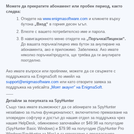
Можете да прекратите абонамент или пробен период, както
следва:
Отидете на
www.enigmasoftware.com
и кликнете върху
бутона
„Вход“
в горния десен ъгъл.
Влезте с вашето потребителско име и парола.
В навигационното меню отидете на
„Поръчка/Лицензи“.
До вашата поръчка/лиценз има бутон за анулиране на
абонамента, ако е приложимо. Забележка: Ако имате
няколко поръчки/продукта, ще трябва да ги анулирате
поотделно.
Ако имате въпроси или проблеми, можете да се свържете с
поддръжката на EnigmaSoft по имейл на
support@enigmasoftware.com
или като отворите заявка за
поддръжка на уебсайта
„Моят акаунт“ на EnigmaSoft
.
------
Детайли за покупката на SpyHunter
Също така имате възможност да се абонирате за SpyHunter
незабавно за пълна функционалност, включително премахване на
зловреден софтуер и достъп до нашия отдел за поддръжка чрез
нашия HelpDesk, обикновено започвайки от
$49.98
на полугодие
(SpyHunter Basic Windows) и
$79.98
на полугодие (SpyHunter Pro
Windows/SpyHunter за Mac) в съответствие с предлаганите