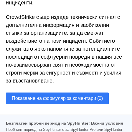
инциденти.
CrowdStrike също издаде технически сигнал с
допълнителна информация и заобиколни
стъпки за организациите, за да смекчат
въздействието на този инцидент. Събитието
служи като ярко напомняне за потенциалните
последици от софтуерни повреди в нашия все
по-взаимосвързан свят и необходимостта от
строги мерки за сигурност и съвместни усилия
за възстановяване.
Показване на формуляр за коментари (0)
Безплатен пробен период на SpyHunter: Важни условия
Пробният период на SpyHunter е за SpyHunter Pro или SpyHunter