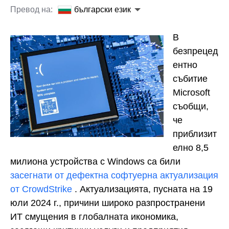
Превод на:
български език
В
безпрецед
ентно
събитие
Microsoft
съобщи,
че
приблизит
елно 8,5
милиона устройства с Windows са били
засегнати от дефектна софтуерна актуализация
от CrowdStrike
. Актуализацията, пусната на 19
юли 2024 г., причини широко разпространени
ИТ смущения в глобалната икономика,