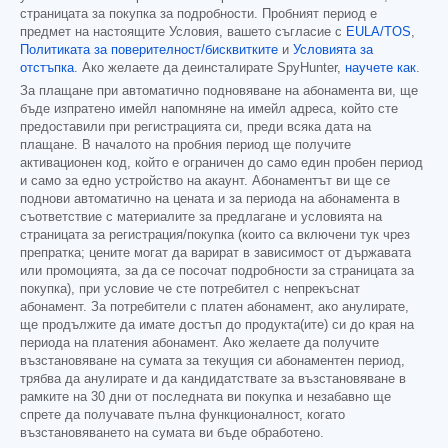
страницата за покупка за подробности. Пробният период е
предмет на настоящите Условия, вашето съгласие с
EULA/TOS
,
Политиката за поверителност/бисквитките
и
Условията за
отстъпка
. Ако желаете да деинсталирате SpyHunter,
научете как
.
За плащане при автоматично подновяване на абонамента ви, ще
бъде изпратено имейл напомняне на имейл адреса, който сте
предоставили при регистрацията си, преди всяка дата на
плащане. В началото на пробния период ще получите
активационен код, който е ограничен до само един пробен период
и само за едно устройство на акаунт. Абонаментът ви ще се
поднови автоматично на цената и за периода на абонамента в
съответствие с материалите за предлагане и условията на
страницата за регистрация/покупка (които са включени тук чрез
препратка; цените могат да варират в зависимост от държавата
или промоцията, за да се посочат подробности за страницата за
покупка), при условие че сте потребител с непрекъснат
абонамент. За потребители с платен абонамент, ако анулирате,
ще продължите да имате достъп до продукта(ите) си до края на
периода на платения абонамент. Ако желаете да получите
възстановяване на сумата за текущия си абонаментен период,
трябва да анулирате и да кандидатствате за възстановяване в
рамките на 30 дни от последната ви покупка и незабавно ще
спрете да получавате пълна функционалност, когато
възстановяването на сумата ви бъде обработено.