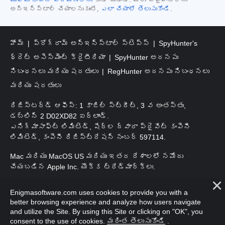
అన్‌ఇన్‌స్టాల్ చేయాలనుకుంటే,
ఎలా చేయాలో తెలుసుకోండి
.
హోమ్
ప్రోగ్రామ్ అన్‌ఇన్‌స్టాల్ స్టెప్స్
SpyHunter's
థ్రెట్ అసెస్‌మెంట్ క్రైటీరియా
SpyHunter అదనపు
నిబంధనలు మరియు షరతులు
RegHunter అదనపు నిబంధనలు
మరియు షరతులు
రిజిస్టర్డ్ ఆఫీస్: 1 కాజిల్ స్ట్రీట్, 3 వ అంతస్తు,
డబ్లిన్ 2 D02XD82 ఐర్లాండ్.
ఎనిగ్మాసాఫ్ట్ లిమిటెడ్, షేర్ల ద్వారా ప్రైవేట్ కంపెనీ
లిమిటెడ్, కంపెనీ రిజిస్ట్రేషన్ నంబర్ 597114.
Mac మరియు MacOS US మరియు ఇతర దేశాలలో నమోదు
చేయబడిన Apple Inc. యొక్క ట్రేడ్‌మార్క్‌లు.
కాపీరైట్ 2016-2026. ఎనిగ్మాసాఫ్ట్ లిమిటెడ్. అన్ని హక్కులూ
Enigmasoftware.com uses cookies to provide you with a
ప్రత్యేకించుకోవడమైనది.
better browsing experience and analyze how users navigate
and utilize the Site. By using this Site or clicking on "OK", you
consent to the use of cookies.
మరింత తెలుసుకోండి
.