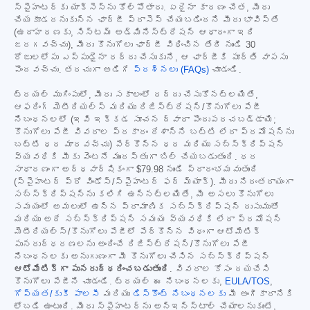
స్పైహంటర్‌కు యాక్సెస్‌ను కోల్పోతారు. ఏదైనా కారణం చేత, మీరు
చేయకూడదనుకున్న ఛార్జీ ప్రాసెస్ చేయబడిందని మీరు భావిస్తే
(ఉదాహరణకు, సిస్టమ్ అడ్మినిస్ట్రేషన్ ఆధారంగా ఇది
జరగవచ్చు), మీరు కొనుగోలు ఛార్జీ విధించిన తేదీ నుండి 30
రోజులలోపు ఎప్పుడైనా రద్దు చేసుకుని, ఆ ఛార్జీకి పూర్తి వాపసు
పొందవచ్చు. తరచుగా అడిగే
ప్రశ్నలు (FAQs)
చూడండి.
ట్రయల్ ముగింపులో, మీరు సకాలంలో రద్దు చేసుకోనట్లయితే,
ఆఫరింగ్ మెటీరియల్స్ మరియు రిజిస్ట్రేషన్/కొనుగోలు పేజీ
నిబంధనలలో (ఇవి ఇక్కడ సూచన ద్వారా పొందుపరచబడ్డాయి;
కొనుగోలు పేజీ వివరాల ప్రకారం దేశాన్ని బట్టి లేదా ప్రమోషన్‌ను
బట్టి ధర మారవచ్చు) పేర్కొన్న ధర మరియు సబ్‌స్క్రిప్షన్
వ్యవధికి మీకు వెంటనే ముందస్తుగా బిల్ చేయబడుతుంది. ధర
సాధారణంగా అర్ధవార్షికంగా
$79.98
నుండి ప్రారంభమవుతుంది
(స్పైహంటర్ ప్రో విండోస్/స్పైహంటర్ ఫర్ మ్యాక్). మీరు నిరంతరాయంగా
సబ్‌స్క్రిప్షన్‌ను కలిగి ఉన్నట్లయితే, మీ అసలు కొనుగోలు
సమయంలో అమలులో ఉన్న ప్రామాణిక సబ్‌స్క్రిప్షన్ రుసుముతో
మరియు అదే సబ్‌స్క్రిప్షన్ సమయ వ్యవధికి లేదా ప్రమోషన్
మెటీరియల్స్/కొనుగోలు పేజీలో పేర్కొన్న విధంగా ఆటోమేటిక్
పునరుద్ధరణలను అందించే రిజిస్ట్రేషన్/కొనుగోలు పేజీ
నిబంధనలకు అనుగుణంగా మీ కొనుగోలు చేసిన సబ్‌స్క్రిప్షన్
ఆటోమేటిక్‌గా పునరుద్ధరించబడుతుంది
. వివరాల కోసం దయచేసి
కొనుగోలు పేజీని చూడండి. ట్రయల్ ఈ నిబంధనలకు,
EULA/TOS
,
గోప్యత/కుకీ పాలసీ
మరియు
డిస్కౌంట్ నిబంధనలకు
మీ అంగీకారానికి
లోబడి ఉంటుంది. మీరు స్పైహంటర్‌ను అన్‌ఇన్‌స్టాల్ చేయాలనుకుంటే,