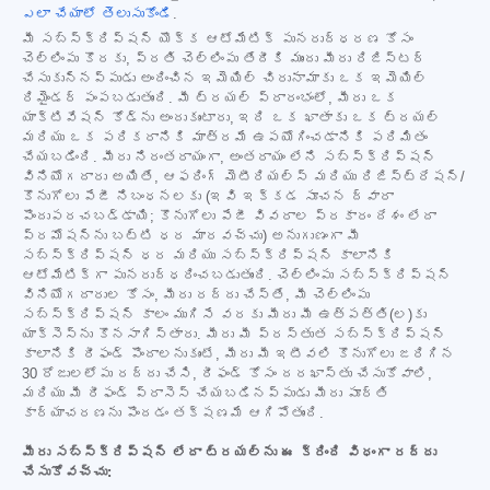
ఎలా చేయాలో తెలుసుకోండి
.
మీ సబ్‌స్క్రిప్షన్ యొక్క ఆటోమేటిక్ పునరుద్ధరణ కోసం
చెల్లింపు కొరకు, ప్రతి చెల్లింపు తేదీకి ముందు మీరు రిజిస్టర్
చేసుకున్నప్పుడు అందించిన ఇమెయిల్ చిరునామాకు ఒక ఇమెయిల్
రిమైండర్ పంపబడుతుంది. మీ ట్రయల్ ప్రారంభంలో, మీరు ఒక
యాక్టివేషన్ కోడ్‌ను అందుకుంటారు, ఇది ఒక ఖాతాకు ఒక ట్రయల్
మరియు ఒక పరికరానికి మాత్రమే ఉపయోగించడానికి పరిమితం
చేయబడింది. మీరు నిరంతరాయంగా, అంతరాయం లేని సబ్‌స్క్రిప్షన్
వినియోగదారు అయితే, ఆఫరింగ్ మెటీరియల్స్ మరియు రిజిస్ట్రేషన్/
కొనుగోలు పేజీ నిబంధనలకు (ఇవి ఇక్కడ సూచన ద్వారా
పొందుపరచబడ్డాయి; కొనుగోలు పేజీ వివరాల ప్రకారం దేశం లేదా
ప్రమోషన్‌ను బట్టి ధర మారవచ్చు) అనుగుణంగా మీ
సబ్‌స్క్రిప్షన్ ధర మరియు సబ్‌స్క్రిప్షన్ కాలానికి
ఆటోమేటిక్‌గా పునరుద్ధరించబడుతుంది. చెల్లింపు సబ్‌స్క్రిప్షన్
వినియోగదారుల కోసం, మీరు రద్దు చేస్తే, మీ చెల్లింపు
సబ్‌స్క్రిప్షన్ కాలం ముగిసే వరకు మీరు మీ ఉత్పత్తి(ల)కు
యాక్సెస్‌ను కొనసాగిస్తారు. మీరు మీ ప్రస్తుత సబ్‌స్క్రిప్షన్
కాలానికి రీఫండ్ పొందాలనుకుంటే, మీరు మీ ఇటీవలి కొనుగోలు జరిగిన
30 రోజులలోపు రద్దు చేసి, రీఫండ్ కోసం దరఖాస్తు చేసుకోవాలి,
మరియు మీ రీఫండ్ ప్రాసెస్ చేయబడినప్పుడు మీరు పూర్తి
కార్యాచరణను పొందడం తక్షణమే ఆగిపోతుంది.
మీరు సబ్‌స్క్రిప్షన్ లేదా ట్రయల్‌ను ఈ క్రింది విధంగా రద్దు
చేసుకోవచ్చు: