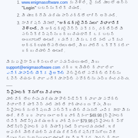
www.enigmasoftware.com
కు వెళ్లి, పై కుడి మూలలో ఉన్న
"Login"
బటన్‌ను క్లిక్ చేయండి.
మీ యూజర్‌నేమ్ మరియు పాస్‌వర్డ్‌తో లాగిన్ అవ్వండి.
నావిగేషన్ మెనూలో,
"ఆర్డర్/లైసెన్సులు" విభాగానికి
వెళ్లండి.
మీ ఆర్డర్/లైసెన్స్ పక్కన, వర్తిస్తే మీ
సబ్‌స్క్రిప్షన్‌ను రద్దు చేయడానికి ఒక బటన్
అందుబాటులో ఉంటుంది. గమనిక: మీకు ఒకటి కంటే ఎక్కువ
ఆర్డర్‌లు/ఉత్పత్తులు ఉంటే, మీరు వాటిని ఒక్కొక్కటిగా
రద్దు చేయాల్సి ఉంటుంది.
మీకు ఏవైనా ప్రశ్నలు లేదా సమస్యలు ఉంటే, మీరు
support@enigmasoftware.com
వద్ద ఇమెయిల్ ద్వారా లేదా
ఎనిగ్మాసాఫ్ట్ యొక్క మైఅకౌంట్
వెబ్‌సైట్‌లో సపోర్ట్ టికెట్‌ను
ఓపెన్ చేయడం ద్వారా ఎనిగ్మాసాఫ్ట్ సపోర్ట్‌ను సంప్రదించవచ్చు.
-----
స్పైహంటర్ కొనుగోలు వివరాలు
మాల్‌వేర్ తొలగింపు మరియు మా హెల్ప్‌డెస్క్ ద్వారా మా సపోర్ట్
విభాగానికి యాక్సెస్ వంటి పూర్తి కార్యాచరణ కోసం, మీరు
స్పైహంటర్‌కు తక్షణమే సబ్‌స్క్రయిబ్ చేసుకునే ఎంపిక కూడా మీకు
ఉంది. దీని ధర సాధారణంగా అర్ధవార్షికంగా
$49.98
(స్పైహంటర్
బేసిక్ విండోస్) మరియు అర్ధవార్షికంగా
$79.98
(స్పైహంటర్ ప్రో
విండోస్/స్పైహంటర్ ఫర్ మ్యాక్) నుండి ప్రారంభమవుతుంది. ఇది
ఆఫరింగ్ మెటీరియల్స్ మరియు రిజిస్ట్రేషన్/కొనుగోలు పేజీ
నిబంధనలకు అనుగుణంగా ఉంటుంది (ఇవి ఇక్కడ సూచన ద్వారా