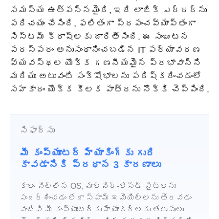
సమస్య ఉత్పన్నమైంది, ఇది లాజిక్ ఎర్రర్‌ను
పరిచయం చేసింది, ఫలితంగా ప్రపంచవ్యాప్తంగా
సిస్టమ్ క్రాష్‌లకు దారితీసింది. ఈ సంఘటన
పరస్పరం అనుసంధానించబడిన IT పర్యావరణ
వ్యవస్థల యొక్క గణనీయమైన ప్రభావాన్ని
మరియు అటువంటి సంక్షోభాలను పరిష్కరించడంలో
సహకారం యొక్క కీలక పాత్రను నొక్కి చెప్పింది.
సిఫార్సు
మీ కంప్యూటర్ హ్యాకింగ్‌కు గురి
కావడానికి ప్రధాన 3 కారణాలు
కాలం చెల్లిన OS, మాల్వేర్-లేస్డ్ సైట్‌లను
సందర్శించడం లేదా స్పామ్ ఇమెయిల్‌లను తెరవడం
వంటివి మీ కంప్యూటర్‌కు హ్యాకర్లకు తలుపులు