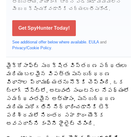
తెరుస్తాయి. హ్యాకింగ్ బారిన పడకుండా మిమ్మల్ని
మీరు రక్షించుకోవడానికి చర్యలు తీసుకోండి.
Get SpyHunter Today!
See additional offer below where available.
EULA
and
Privacy/Cookie Policy
.
మైక్రోసాఫ్ట్ సురక్షిత విస్తరణ పద్ధతులు
మరియు బలమైన విపత్తు పునరుద్ధరణ
విధానాల ప్రాముఖ్యతను నొక్కి చెప్పింది. ఒక
బ్లాగ్ పోస్ట్‌లో, అటువంటి సంఘటనల నేపథ్యంలో
సమర్థవంతమైన అభ్యాసం, పునరుద్ధరణ
మరియు పురోగతిని నిర్ధారించడానికి టెక్
పరిశ్రమలో నిరంతర సహకారం యొక్క
అవసరాన్ని కంపెనీ హైలైట్ చేసింది.