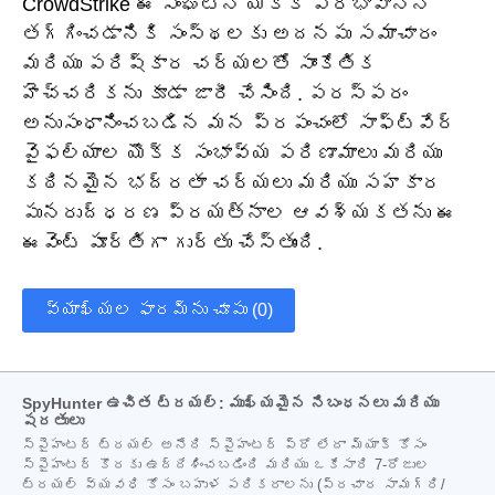
CrowdStrike ఈ సంఘటన యొక్క ప్రభావాన్ని
తగ్గించడానికి సంస్థలకు అదనపు సమాచారం
మరియు పరిష్కార చర్యలతో సాంకేతిక
హెచ్చరికను కూడా జారీ చేసింది. పరస్పరం
అనుసంధానించబడిన మన ప్రపంచంలో సాఫ్ట్‌వేర్
వైఫల్యాల యొక్క సంభావ్య పరిణామాలు మరియు
కఠినమైన భద్రతా చర్యలు మరియు సహకార
పునరుద్ధరణ ప్రయత్నాల ఆవశ్యకతను ఈ
ఈవెంట్ పూర్తిగా గుర్తు చేస్తుంది.
వ్యాఖ్యల ఫారమ్‌ను చూపు (0)
SpyHunter ఉచిత ట్రయల్: ముఖ్యమైన నిబంధనలు మరియు
షరతులు
స్పైహంటర్ ట్రయల్ అనేది స్పైహంటర్ ప్రో లేదా మ్యాక్ కోసం
స్పైహంటర్ కొరకు ఉద్దేశించబడింది మరియు ఒకేసారి 7-రోజుల
ట్రయల్ వ్యవధి కోసం బహుళ పరికరాలను (ప్రచార సామగ్రి/