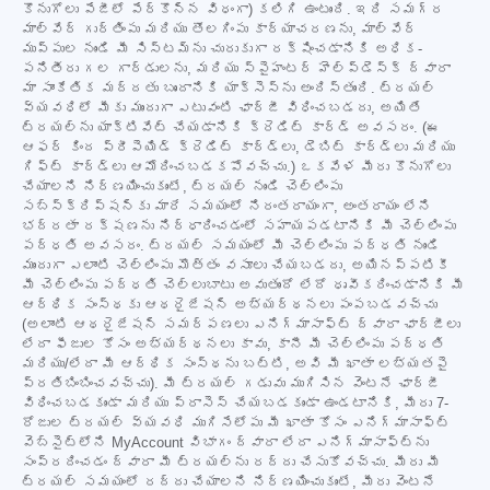
కొనుగోలు పేజీలో పేర్కొన్న విధంగా) కలిగి ఉంటుంది. ఇది సమగ్ర
మాల్వేర్ గుర్తింపు మరియు తొలగింపు కార్యాచరణను, మాల్వేర్
ముప్పుల నుండి మీ సిస్టమ్‌ను చురుకుగా రక్షించడానికి అధిక-
పనితీరు గల గార్డులను, మరియు స్పైహంటర్ హెల్ప్‌డెస్క్ ద్వారా
మా సాంకేతిక మద్దతు బృందానికి యాక్సెస్‌ను అందిస్తుంది. ట్రయల్
వ్యవధిలో మీకు ముందుగా ఎటువంటి ఛార్జీ విధించబడదు, అయితే
ట్రయల్‌ను యాక్టివేట్ చేయడానికి క్రెడిట్ కార్డ్ అవసరం. (ఈ
ఆఫర్ కింద ప్రీపెయిడ్ క్రెడిట్ కార్డ్‌లు, డెబిట్ కార్డ్‌లు మరియు
గిఫ్ట్ కార్డ్‌లు ఆమోదించబడకపోవచ్చు.) ఒకవేళ మీరు కొనుగోలు
చేయాలని నిర్ణయించుకుంటే, ట్రయల్ నుండి చెల్లింపు
సబ్‌స్క్రిప్షన్‌కు మారే సమయంలో నిరంతరాయంగా, అంతరాయం లేని
భద్రతా రక్షణను నిర్ధారించడంలో సహాయపడటానికి మీ చెల్లింపు
పద్ధతి అవసరం. ట్రయల్ సమయంలో మీ చెల్లింపు పద్ధతి నుండి
ముందుగా ఎలాంటి చెల్లింపు మొత్తం వసూలు చేయబడదు, అయినప్పటికీ
మీ చెల్లింపు పద్ధతి చెల్లుబాటు అవుతుందో లేదో ధృవీకరించడానికి మీ
ఆర్థిక సంస్థకు ఆథరైజేషన్ అభ్యర్థనలు పంపబడవచ్చు
(అలాంటి ఆథరైజేషన్ సమర్పణలు ఎనిగ్మాసాఫ్ట్ ద్వారా ఛార్జీలు
లేదా ఫీజుల కోసం అభ్యర్థనలు కావు, కానీ మీ చెల్లింపు పద్ధతి
మరియు/లేదా మీ ఆర్థిక సంస్థను బట్టి, అవి మీ ఖాతా లభ్యతపై
ప్రతిబింబించవచ్చు). మీ ట్రయల్ గడువు ముగిసిన వెంటనే ఛార్జీ
విధించబడకుండా మరియు ప్రాసెస్ చేయబడకుండా ఉండటానికి, మీరు 7-
రోజుల ట్రయల్ వ్యవధి ముగిసేలోపు మీ ఖాతా కోసం ఎనిగ్మాసాఫ్ట్
వెబ్‌సైట్‌లోని MyAccount విభాగం ద్వారా లేదా ఎనిగ్మాసాఫ్ట్‌ను
సంప్రదించడం ద్వారా మీ ట్రయల్‌ను రద్దు చేసుకోవచ్చు. మీరు మీ
ట్రయల్ సమయంలో రద్దు చేయాలని నిర్ణయించుకుంటే, మీరు వెంటనే