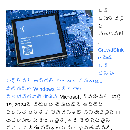
ఒక
అపూర్వమై
న
సంఘటనలో
,
CrowdStrik
e నుండి
ఒక
తప్పు
సాఫ్ట్‌వేర్ అప్‌డేట్ కారణంగా సుమారు 8.5
మిలియన్ల Windows పరికరాలు
ప్రభావితమయ్యాయని
Microsoft నివేదించింది. జూలై
19, 2024న విడుదల చేయబడిన అప్‌డేట్
ప్రపంచ ఆర్థిక వ్యవస్థలో విస్తృతమైన IT
అంతరాయాలకు కారణమైంది, ఇది క్లిష్టమైన
సేవలు మరియు సంస్థలను ప్రభావితం చేసింది.