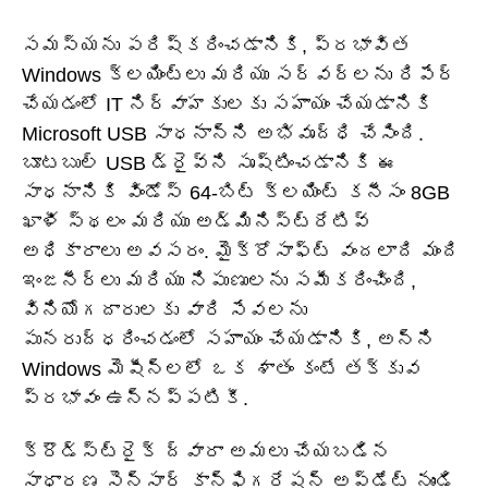
సమస్యను పరిష్కరించడానికి, ప్రభావిత
Windows క్లయింట్‌లు మరియు సర్వర్‌లను రిపేర్
చేయడంలో IT నిర్వాహకులకు సహాయం చేయడానికి
Microsoft USB సాధనాన్ని అభివృద్ధి చేసింది.
బూటబుల్ USB డ్రైవ్‌ని సృష్టించడానికి ఈ
సాధనానికి విండోస్ 64-బిట్ క్లయింట్ కనీసం 8GB
ఖాళీ స్థలం మరియు అడ్మినిస్ట్రేటివ్
అధికారాలు అవసరం. మైక్రోసాఫ్ట్ వందలాది మంది
ఇంజనీర్‌లు మరియు నిపుణులను సమీకరించింది,
వినియోగదారులకు వారి సేవలను
పునరుద్ధరించడంలో సహాయం చేయడానికి, అన్ని
Windows మెషీన్‌లలో ఒక శాతం కంటే తక్కువ
ప్రభావం ఉన్నప్పటికీ.
క్రౌడ్‌స్ట్రైక్ ద్వారా అమలు చేయబడిన
సాధారణ సెన్సార్ కాన్ఫిగరేషన్ అప్‌డేట్ నుండి