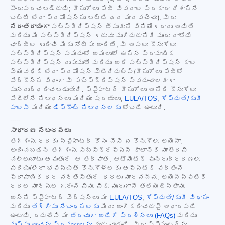
పొందుపరచబడ్డాయి; కొనుగోలు పేజీ వివరాల ప్రకారం దేశాన్ని
బట్టి లేదా ప్రమోషన్‌ను బట్టి ధర మారవచ్చు). మీరు
నిరంతరాయంగా
సబ్‌స్క్రిప్షన్ తీసుకునే వినియోగదారు అయితే
మరియు మీ సబ్‌స్క్రిప్షన్ గడువు ముగియడానికి ముందు రాబోయే
ఛార్జీల గురించి మీకు నోటీసు అందితే, మీ అసలు కొనుగోలు
సబ్‌స్క్రిప్షన్ సమయంలో అమలులో ఉన్న ప్రామాణిక
సబ్‌స్క్రిప్షన్ రుసుముతో మరియు అదే సబ్‌స్క్రిప్షన్ కాల
వ్యవధికి లేదా ప్రమోషన్ మెటీరియల్స్/కొనుగోలు పేజీలో
పేర్కొన్న విధంగా మీ సబ్‌స్క్రిప్షన్ స్వయంచాలకంగా
పునరుద్ధరించబడుతుంది. స్పైహంటర్ కొనుగోలు అనేది కొనుగోలు
పేజీలోని నిబంధనలు మరియు షరతులు,
EULA/TOS
,
గోప్యత/కుకీ
పాలసీ
మరియు
డిస్కౌంట్ నిబంధనలకు
లోబడి ఉంటుంది.
-----
సాధారణ నిబంధనలు
తగ్గింపు ధరకు స్పైహంటర్ కోసం చేసే ఏ కొనుగోలు అయినా,
అందించబడిన తగ్గింపు సబ్‌స్క్రిప్షన్ కాలానికి మాత్రమే
చెల్లుబాటు అవుతుంది. ఆ తర్వాత, ఆటోమేటిక్ పునరుద్ధరణలు
మరియు/లేదా భవిష్యత్ కొనుగోళ్లకు అప్పటికి వర్తించే
ప్రామాణిక ధర వర్తిస్తుంది. ధరలు మారవచ్చు, అయినప్పటికీ
ధరల మార్పుల గురించి మేము మీకు ముందుగానే తెలియజేస్తాము.
అన్ని స్పైహంటర్ వెర్షన్‌లు మా
EULA/TOS
,
గోప్యతా/కుకీ విధానం
మరియు
తగ్గింపు నిబంధనలకు
మీరు అంగీకరించడంపై ఆధారపడి
ఉంటాయి. దయచేసి మా
తరచుగా అడిగే ప్రశ్నలు (FAQs)
మరియు
ముప్పు అంచనా ప్రమాణాలను
కూడా చూడండి. మీరు స్పైహంటర్‌ను