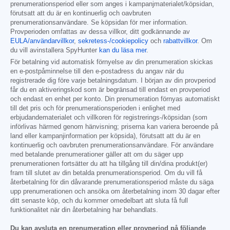
prenumerationsperiod eller som anges i kampanjmaterialet/köpsidan,
förutsatt att du är en kontinuerlig och oavbruten
prenumerationsanvändare. Se köpsidan för mer information.
Provperioden omfattas av dessa villkor, ditt godkännande av
EULA/användarvillkor
,
sekretess-/cookiepolicy
och
rabattvillkor
. Om
du vill avinstallera SpyHunter
kan du läsa mer
.
För betalning vid automatisk förnyelse av din prenumeration skickas
en e-postpåminnelse till den e-postadress du angav när du
registrerade dig före varje betalningsdatum. I början av din provperiod
får du en aktiveringskod som är begränsad till endast en provperiod
och endast en enhet per konto. Din prenumeration förnyas automatiskt
till det pris och för prenumerationsperioden i enlighet med
erbjudandematerialet och villkoren för registrerings-/köpsidan (som
införlivas härmed genom hänvisning; priserna kan variera beroende på
land eller kampanjinformation per köpsida), förutsatt att du är en
kontinuerlig och oavbruten prenumerationsanvändare. För användare
med betalande prenumerationer gäller att om du säger upp
prenumerationen fortsätter du att ha tillgång till din/dina produkt(er)
fram till slutet av din betalda prenumerationsperiod. Om du vill få
återbetalning för din dåvarande prenumerationsperiod måste du säga
upp prenumerationen och ansöka om återbetalning inom 30 dagar efter
ditt senaste köp, och du kommer omedelbart att sluta få full
funktionalitet när din återbetalning har behandlats.
Du kan avsluta en prenumeration eller provperiod på följande