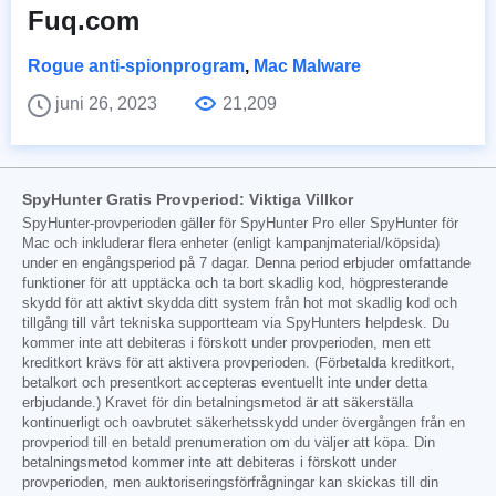
Fuq.com
Rogue anti-spionprogram
,
Mac Malware
juni 26, 2023
21,209
SpyHunter Gratis Provperiod: Viktiga Villkor
SpyHunter-provperioden gäller för SpyHunter Pro eller SpyHunter för
Mac och inkluderar flera enheter (enligt kampanjmaterial/köpsida)
under en engångsperiod på 7 dagar. Denna period erbjuder omfattande
funktioner för att upptäcka och ta bort skadlig kod, högpresterande
skydd för att aktivt skydda ditt system från hot mot skadlig kod och
tillgång till vårt tekniska supportteam via SpyHunters helpdesk. Du
kommer inte att debiteras i förskott under provperioden, men ett
kreditkort krävs för att aktivera provperioden. (Förbetalda kreditkort,
betalkort och presentkort accepteras eventuellt inte under detta
erbjudande.) Kravet för din betalningsmetod är att säkerställa
kontinuerligt och oavbrutet säkerhetsskydd under övergången från en
provperiod till en betald prenumeration om du väljer att köpa. Din
betalningsmetod kommer inte att debiteras i förskott under
provperioden, men auktoriseringsförfrågningar kan skickas till din