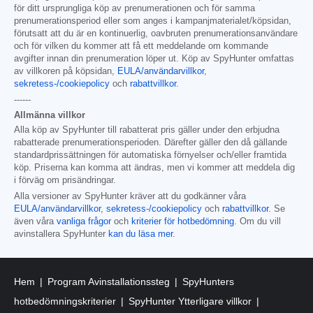
för ditt ursprungliga köp av prenumerationen och för samma
prenumerationsperiod eller som anges i kampanjmaterialet/köpsidan,
förutsatt att du är en kontinuerlig, oavbruten prenumerationsanvändare
och för vilken du kommer att få ett meddelande om kommande
avgifter innan din prenumeration löper ut. Köp av SpyHunter omfattas
av villkoren på köpsidan,
EULA/användarvillkor
,
sekretess-/cookiepolicy
och
rabattvillkor
.
------
Allmänna villkor
Alla köp av SpyHunter till rabatterat pris gäller under den erbjudna
rabatterade prenumerationsperioden. Därefter gäller den då gällande
standardprissättningen för automatiska förnyelser och/eller framtida
köp. Priserna kan komma att ändras, men vi kommer att meddela dig
i förväg om prisändringar.
Alla versioner av SpyHunter kräver att du godkänner våra
EULA/användarvillkor
,
sekretess-/cookiepolicy
och
rabattvillkor
. Se
även våra
vanliga frågor
och
kriterier för hotbedömning
. Om du vill
avinstallera SpyHunter
kan du läsa mer
.
Hem
Program Avinstallationssteg
SpyHunters
hotbedömningskriterier
SpyHunter Ytterligare villkor