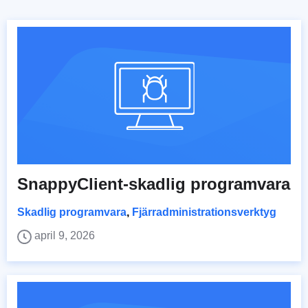
SnappyClient-skadlig programvara
Skadlig programvara
,
Fjärradministrationsverktyg
april 9, 2026