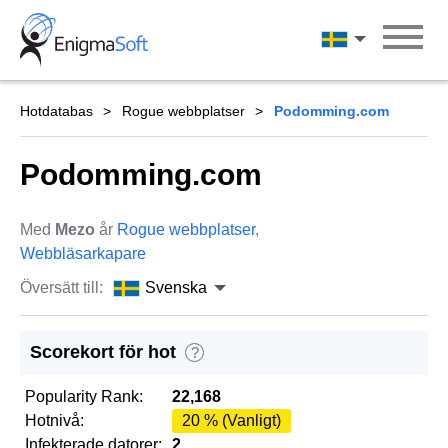
Skip
to
Svenska
content
Hotdatabas
Rogue webbplatser
Podomming.com
Podomming.com
Med
Mezo
år
Rogue webbplatser
,
Webbläsarkapare
Översätt till:
Svenska
Scorekort för hot
?
Popularity Rank:
22,168
Hotnivå:
20 % (Vanligt)
Infekterade datorer:
2