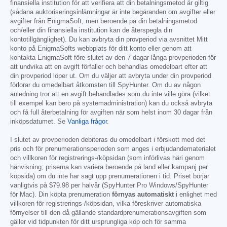
finansiella institution för att verifiera att din betalningsmetod är giltig
(sådana auktoriseringsinlämningar är inte begäranden om avgifter eller
avgifter från EnigmaSoft, men beroende på din betalningsmetod
och/eller din finansiella institution kan de återspegla din
kontotillgänglighet). Du kan avbryta din provperiod via avsnittet Mitt
konto på EnigmaSofts webbplats för ditt konto eller genom att
kontakta EnigmaSoft före slutet av den 7 dagar långa provperioden för
att undvika att en avgift förfaller och behandlas omedelbart efter att
din provperiod löper ut. Om du väljer att avbryta under din provperiod
förlorar du omedelbart åtkomsten till SpyHunter. Om du av någon
anledning tror att en avgift behandlades som du inte ville göra (vilket
till exempel kan bero på systemadministration) kan du också avbryta
och få full återbetalning för avgiften när som helst inom 30 dagar från
inköpsdatumet. Se
Vanliga frågor
.
I slutet av provperioden debiteras du omedelbart i förskott med det
pris och för prenumerationsperioden som anges i erbjudandematerialet
och villkoren för registrerings-/köpsidan (som införlivas häri genom
hänvisning; priserna kan variera beroende på land eller kampanj per
köpsida) om du inte har sagt upp prenumerationen i tid. Priset börjar
vanligtvis på
$79.98
per halvår (SpyHunter Pro Windows/SpyHunter
för Mac). Din köpta prenumeration
förnyas automatiskt
i enlighet med
villkoren för registrerings-/köpsidan, vilka föreskriver automatiska
förnyelser till den då gällande standardprenumerationsavgiften som
gäller vid tidpunkten för ditt ursprungliga köp och för samma