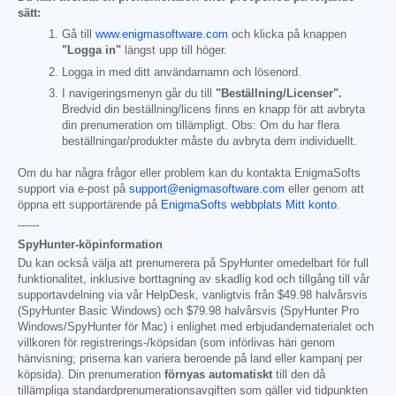
sätt:
Gå till
www.enigmasoftware.com
och klicka på knappen
"Logga in"
längst upp till höger.
Logga in med ditt användarnamn och lösenord.
I navigeringsmenyn går du till
"Beställning/Licenser".
Bredvid din beställning/licens finns en knapp för att avbryta
din prenumeration om tillämpligt. Obs: Om du har flera
beställningar/produkter måste du avbryta dem individuellt.
Om du har några frågor eller problem kan du kontakta EnigmaSofts
support via e-post på
support@enigmasoftware.com
eller genom att
öppna ett supportärende på
EnigmaSofts webbplats Mitt konto
.
------
SpyHunter-köpinformation
Du kan också välja att prenumerera på SpyHunter omedelbart för full
funktionalitet, inklusive borttagning av skadlig kod och tillgång till vår
supportavdelning via vår HelpDesk, vanligtvis från
$49.98
halvårsvis
(SpyHunter Basic Windows) och
$79.98
halvårsvis (SpyHunter Pro
Windows/SpyHunter för Mac) i enlighet med erbjudandematerialet och
villkoren för registrerings-/köpsidan (som införlivas häri genom
hänvisning; priserna kan variera beroende på land eller kampanj per
köpsida). Din prenumeration
förnyas automatiskt
till den då
tillämpliga standardprenumerationsavgiften som gäller vid tidpunkten