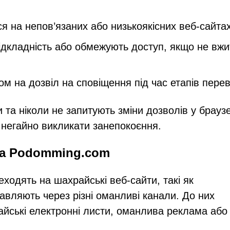
 на непов’язаних або низькоякісних веб-сайта
дкладність або обмежують доступ, якщо не вжи
ом на дозвіл на сповіщення під час етапів перев
а ніколи не запитують зміни дозволів у браузе
є негайно викликати занепокоєння.
на Podomming.com
еходять на шахрайські веб-сайти, такі як
вляють через різні оманливі канали. До них
айські електронні листи, оманлива реклама або