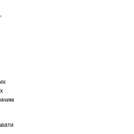
,
их
их
амним
авати