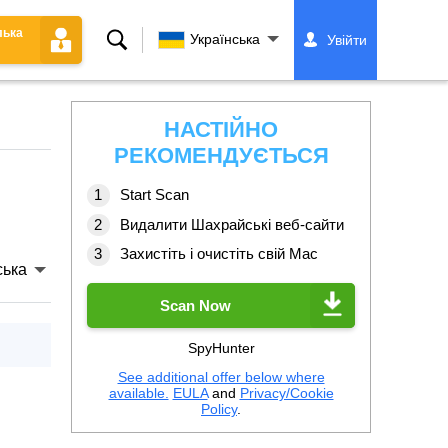
лька
Пошук
Українська
Увійти
НАСТІЙНО
РЕКОМЕНДУЄТЬСЯ
Start Scan
Видалити Шахрайські веб-сайти
Захистіть і очистіть свій Mac
ська
Scan Now
SpyHunter
See additional offer below where
available.
EULA
and
Privacy/Cookie
Policy
.