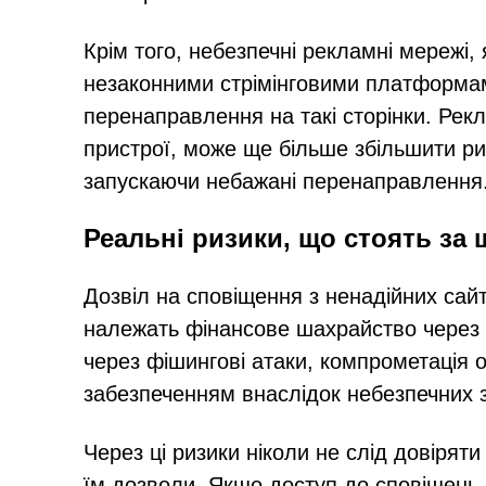
Крім того, небезпечні рекламні мережі,
незаконними стрімінговими платформам
перенаправлення на такі сторінки. Ре
пристрої, може ще більше збільшити р
запускаючи небажані перенаправлення
Реальні ризики, що стоять з
Дозвіл на сповіщення з ненадійних сайт
належать фінансове шахрайство через ш
через фішингові атаки, компрометація
забезпеченням внаслідок небезпечних 
Через ці ризики ніколи не слід довіря
їм дозволи. Якщо доступ до сповіщень