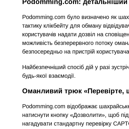
Podomming.com: детальніший 
Podomming.com було визначено як шахр
тактику клікбейту для обману відвідув
користувачів надати дозвіл на сповіще
можливість безперервного потоку оманл
безпосередньо на пристрій користувача
Найбезпечніший спосіб дій у разі зустрі
будь-якої взаємодії.
Оманливий трюк «Перевірте, 
Podomming.com відображає шахрайське
натиснути кнопку «Дозволити», щоб під
нагадувати стандартну перевірку CAPTC