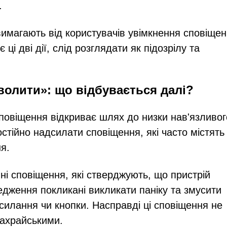
.
имагають від користувачів увімкнення сповіщен
 ці дві дії, слід розглядати як підозрілу та
волити»: що відбувається далі?
овіщення відкриває шлях до низки нав'язливог
стійно надсилати сповіщення, які часто містять
я.
і сповіщення, які стверджують, що пристрій
едження покликані викликати паніку та змусити
силання чи кнопки. Насправді ці сповіщення не
шахрайськими.