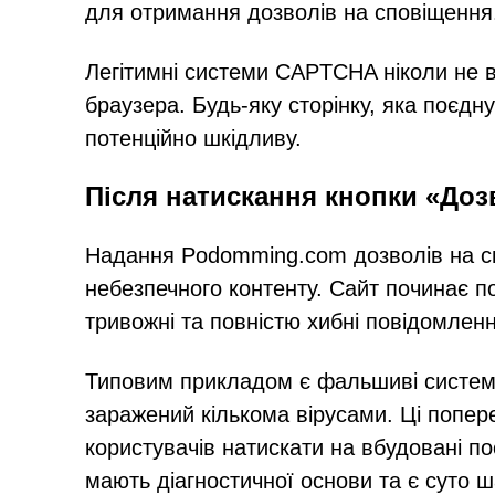
для отримання дозволів на сповіщення
Легітимні системи CAPTCHA ніколи не в
браузера. Будь-яку сторінку, яка поєднує
потенційно шкідливу.
Після натискання кнопки «Доз
Надання Podomming.com дозволів на сп
небезпечного контенту. Сайт починає по
тривожні та повністю хибні повідомленн
Типовим прикладом є фальшиві системн
заражений кількома вірусами. Ці попер
користувачів натискати на вбудовані по
мають діагностичної основи та є суто 