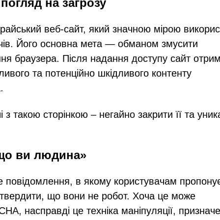
погляд на загрозу
айський веб-сайт, який значною мірою викорис
ачів. Його основна мета — обманом змусити
ння браузера. Після надання доступу сайт отри
ивого та потенційно шкідливого контенту
.
чі з такою сторінкою – негайно закрити її та уник
що ви людина»
 повідомлення, в якому користувачам пропону
твердити, що вони не робот. Хоча це може
HA, насправді це техніка маніпуляції, признач