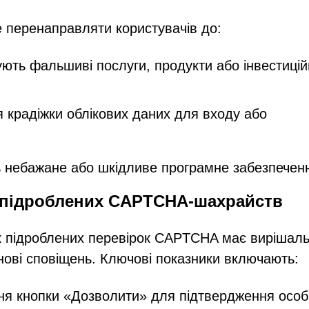
 перенаправляти користувачів до:
ють фальшиві послуги, продукти або інвестицій
я крадіжки облікових даних для входу або
 небажане або шкідливе програмне забезпечен
 підроблених CAPTCHA-шахрайств
к підроблених перевірок CAPTCHA має вирішал
нові сповіщень. Ключові показники включають:
ання кнопки «Дозволити» для підтвердження осо