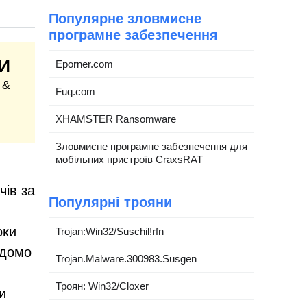
Популярне зловмисне
програмне забезпечення
И
Eporner.com
 &
Fuq.com
XHAMSTER Ransomware
Зловмисне програмне забезпечення для
мобільних пристроїв CraxsRAT
чів за
Популярні трояни
рки
Trojan:Win32/Suschil!rfn
ідомо
Trojan.Malware.300983.Susgen
Троян: Win32/Cloxer
и