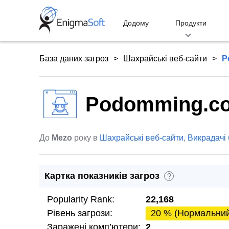
Skip
to
Додому
Продукти
content
База даних загроз
Шахрайські веб-сайти
P
Podomming.c
До
Mezo
року в
Шахрайські веб-сайти
,
Викрадачі
Картка показників загроз
?
Popularity Rank:
22,168
Рівень загрози:
20 % (Нормальни
Заражені комп’ютери:
2