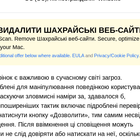
ВИДАЛИТИ ШАХРАЙСЬКІ ВЕБ-САЙТ
 Scan. Remove Шахрайські веб-сайти. Secure, optimize
 your Mac.
itional offer below where available.
EULA
and
Privacy/Cookie Policy
.
інок є важливою в сучасному світі загроз.
блені для маніпулювання поведінкою користува
аскуючи зловмисні наміри за, здавалося б,
поширеніших тактик включає підроблені переві
 натиснути кнопку «Дозволити», тим самим несв
щення. Після ввімкнення ці сповіщення можуть
и не слід довіряти або натискати на неї, оскільк