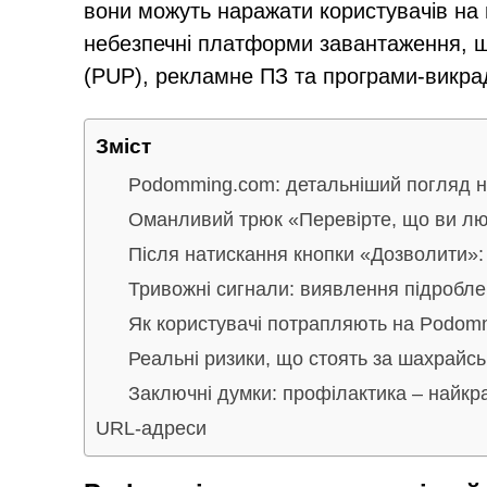
вони можуть наражати користувачів на 
небезпечні платформи завантаження, 
(PUP), рекламне ПЗ та програми-викра
Зміст
Podomming.com: детальніший погляд н
Оманливий трюк «Перевірте, що ви л
Після натискання кнопки «Дозволити»:
Тривожні сигнали: виявлення підроб
Як користувачі потрапляють на Podom
Реальні ризики, що стоять за шахрайс
Заключні думки: профілактика – найкр
URL-адреси