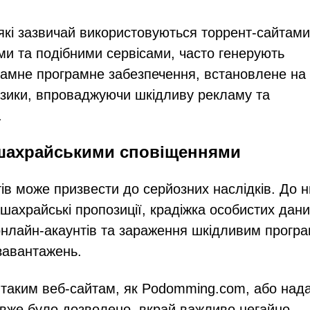
 які зазвичай використовуються торрент-сайтами
и та подібними сервісами, часто генерують
кламне програмне забезпечення, встановлене на
изики, впроваджуючи шкідливу рекламу та
.
а шахрайськими сповіщеннями
ів може призвести до серйозних наслідків. До н
ахрайські пропозиції, крадіжка особистих дан
 онлайн-акаунтів та зараження шкідливим прогр
завантажень.
ти таким веб-сайтам, як Podomming.com, або над
 вже було дозволено, вкрай важливо негайно