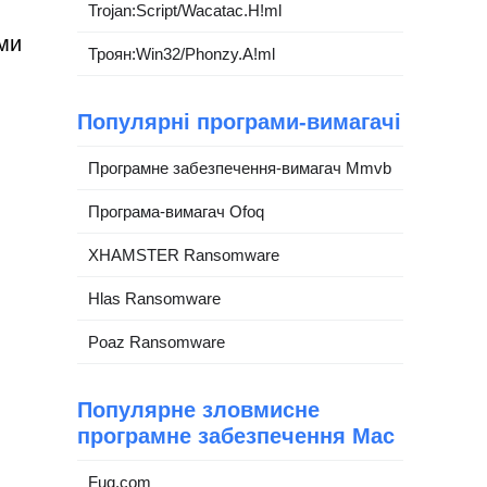
Trojan:Script/Wacatac.H!ml
ми
Троян:Win32/Phonzy.A!ml
Популярні програми-вимагачі
Програмне забезпечення-вимагач Mmvb
Програма-вимагач Ofoq
XHAMSTER Ransomware
Hlas Ransomware
Poaz Ransomware
Популярне зловмисне
програмне забезпечення Mac
Fuq.com