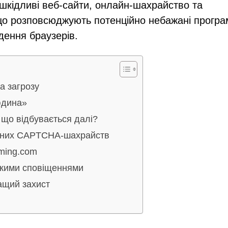
шкідливі веб-сайти, онлайн-шахрайство та
що розповсюджують потенційно небажані програ
дення браузерів.
а загрозу
юдина»
 що відбувається далі?
лених CAPTCHA-шахрайств
ming.com
ькими сповіщеннями
ащий захист