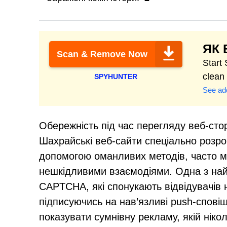
ЯК 
Scan & Remove Now
Start
clean
SPYHUNTER
See add
Обережність під час перегляду веб-стор
Шахрайські веб-сайти спеціально розро
допомогою оманливих методів, часто м
нешкідливими взаємодіями. Одна з най
CAPTCHA, які спонукають відвідувачів
підписуючись на нав’язливі push-спові
показувати сумнівну рекламу, якій нікол