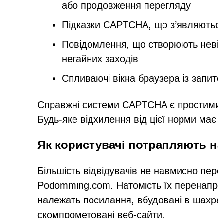
або продовження перегляду
Підказки CAPTCHA, що з’являються
Повідомлення, що створюють неві
негайних заходів
Спливаючі вікна браузера із запит
Справжні системи CAPTCHA є простими т
Будь-яке відхилення від цієї норми ма
Як користувачі потрапляють 
Більшість відвідувачів не навмисно пер
Podomming.com. Натомість їх перенапра
належать посилання, вбудовані в шахр
скомпрометовані веб-сайти.