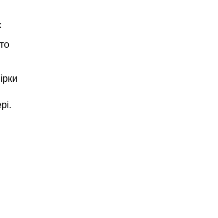
х
то
ірки
рі.