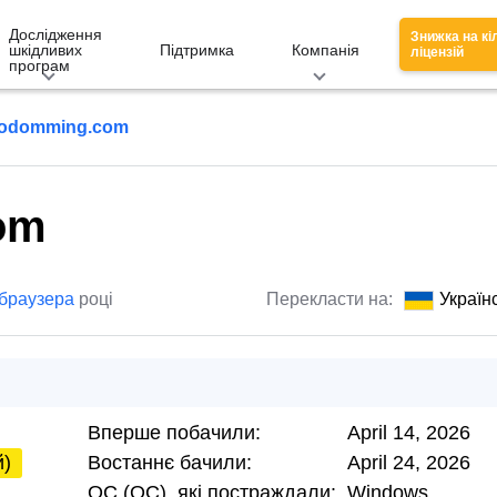
Дослідження
Знижка на кі
шкідливих
Підтримка
Компанія
ліцензій
програм
odomming.com
om
 браузера
році
Перекласти на:
Україн
Вперше побачили:
April 14, 2026
й)
Востаннє бачили:
April 24, 2026
ОС (ОС), які постраждали:
Windows