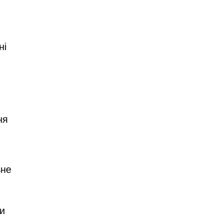
ні
ня
ьне
би