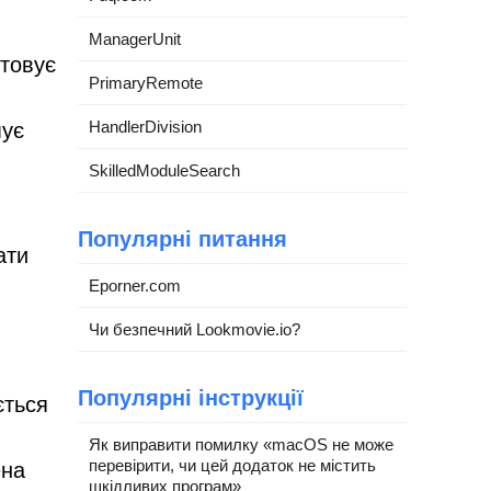
ManagerUnit
товує
PrimaryRemote
HandlerDivision
мує
SkilledModuleSearch
Популярні питання
ати
Eporner.com
Чи безпечний Lookmovie.io?
Популярні інструкції
ється
Як виправити помилку «macOS не може
перевірити, чи цей додаток не містить
ена
шкідливих програм»