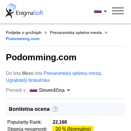
Skip
to
Slovenščina
content
Podjetje o grožnjah
Prevarantska spletna mesta
Podomming.com
Podomming.com
Do leta
Mezo
leta
Prevarantska spletna mesta
,
Ugrabitelji brskalnika
Prevedi v:
Slovenščina
Bonitetna ocena
?
Popularity Rank:
22,168
Stopnja nevarnosti:
20 % (Normalno)