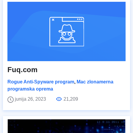
Fuq.com
Rogue Anti-Spyware program
,
Mac zlonamerna
programska oprema
junija 26, 2023
21,209