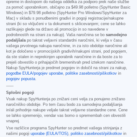
opreme in dostopom do našega oddelka za podporo prek naše službe
za pomoč uporabnikom, običajno za
$49.98
polletno (SpyHunter Basic
Windows) in
$79.98
polletno (SpyHunter Pro Windows/SpyHunter za
Mac) v skladu s ponudbenimi gradivi in pogoji registracije/nakupne
strani (ki so vključeni v ta dokument s sklicevanjem; cene se lahko
razlikujejo glede na državo ali promocijo in so navedene v
podrobnostih na strani za nakup). Vaša naročnina se bo
samodejno
podaljšala
po takrat veljavni standardni naročnini, ki velja v času
vašega prvotnega nakupa naročnine, in za isto obdobje naročnine ali
kot je določeno v promocijskih gradivih/nakupni strani, pod pogojem,
da ste stalen in neprekinjen uporabnik naročnine in da boste za to
prejeli obvestilo o prihajajočih bremenitvah pred iztekom naročnine.
Nakup SpyHunterja je predmet pogojev in določil na strani za nakup,
pogodbe EULA/pogojev uporabe
,
politike zasebnosti/piškotkov
in
pogojev popusta
.
------
Splošni pogoji
Vsak nakup SpyHunterja po znižani ceni velja za ponujeno znižano
naročniško obdobje. Po tem času bodo za samodejna podaljšanja
in/ali prihodnje nakupe veljale takrat veljavne standardne cene. Cene
se lahko spremenijo, vendar vas bomo o spremembah cen obvestili
vnaprej.
Vse različice programa SpyHunter so predmet vašega strinjanja z
našimi pogoji
uporabe (EULA/TOS)
,
politiko zasebnosti/piškotkov
in