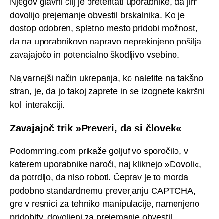
Njegov glavni cilj je pretentati uporabnike, da jim
dovolijo prejemanje obvestil brskalnika. Ko je
dostop odobren, spletno mesto pridobi možnost,
da na uporabnikovo napravo neprekinjeno pošilja
zavajajočo in potencialno škodljivo vsebino.
Najvarnejši način ukrepanja, ko naletite na takšno
stran, je, da jo takoj zaprete in se izognete kakršni
koli interakciji.
Zavajajoč trik »Preveri, da si človek«
Podomming.com prikaže goljufivo sporočilo, v
katerem uporabnike naroči, naj kliknejo »Dovoli«,
da potrdijo, da niso roboti. Čeprav je to morda
podobno standardnemu preverjanju CAPTCHA,
gre v resnici za tehniko manipulacije, namenjeno
pridobitvi dovoljenj za prejemanje obvestil.