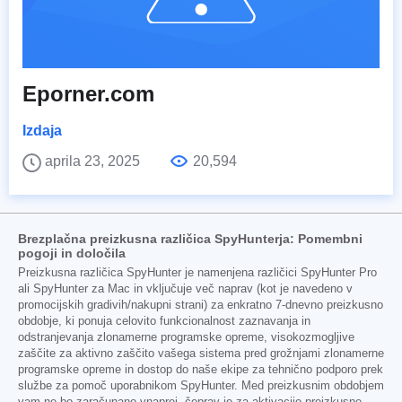
Eporner.com
Izdaja
aprila 23, 2025
20,594
Brezplačna preizkusna različica SpyHunterja: Pomembni
pogoji in določila
Preizkusna različica SpyHunter je namenjena različici SpyHunter Pro
ali SpyHunter za Mac in vključuje več naprav (kot je navedeno v
promocijskih gradivih/nakupni strani) za enkratno 7-dnevno preizkusno
obdobje, ki ponuja celovito funkcionalnost zaznavanja in
odstranjevanja zlonamerne programske opreme, visokozmogljive
zaščite za aktivno zaščito vašega sistema pred grožnjami zlonamerne
programske opreme in dostop do naše ekipe za tehnično podporo prek
službe za pomoč uporabnikom SpyHunter. Med preizkusnim obdobjem