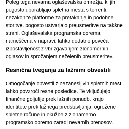
Poleg tega nevarna oglaševalska omrežja, ki jih
pogosto uporabljajo spletna mesta s torrenti,
nezakonite platforme za pretakanje in podobne
storitve, pogosto ustvarjajo preusmeritve na takšne
strani. Oglaševalska programska oprema,
nameščena v napravi, lahko dodatno poveča
izpostavljenost z vbrizgavanjem zlonamernih
oglasov in sprožanjem neželenih preusmeritev.
Resnična tveganja za lažnimi obvestili
Omogočanje obvestil z nezanesljivih spletnih mest
lahko povzroči resne posledice. Te vključujejo
finančne goljufije prek lažnih ponudb, krajo
identitete prek lažnega predstavljanja, ogrožene
spletne račune in okužbe z zlonamerno
programsko opremo zaradi nevarnih prenosov.