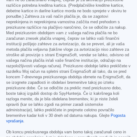
vam ne bo zaračunano vnaprej, čeprav je za aktivacijo preizkusne
različice potrebna kreditna kartica. (Predplačniške kreditne kartice,
debetne kartice in darilne kartice morda ne bodo sprejete v okviru te
ponudbe.) Zahteva za vaš način plačila je, da se zagotovi
neprekinjena in neprekinjena varnostna zaščita med prehodom s
preizkusne različice na plačljivo naročnino, če se odločite za nakup.
Med preizkusnim obdobjem vam z vašega načina plačila ne bo
zaračunan znesek plačila vnaprej, čeprav se lahko vaši finančni
instituciji pošljejo zahteve za avtorizacijo, da se preveri, ali je vaša
metoda plačila veljavna (takšne vloge za avtorizacijo niso zahteve za
stroške ali provizije s strani EnigmaSoft, vendar se lahko, odvisno od
vašega načina plačila in/ali vaše finančne institucije, odražajo na
razpoložljivosti vašega računa). Preizkusno obdobje lahko prekličete v
razdelku Moj račun na spletni strani EnigmaSoft ali tako, da se pred
koncem 7-dnevnega preizkusnega obdobja obrnete na EnigmaSoft, da
se izognete zapadlosti in obdelavi bremenitve takoj po izteku
preizkusne dobe. Če se odločite za preklic med preizkusno dobo,
boste takoj izgubili dostop do SpyHunterja. Če iz kakršnega koli
razloga menite, da je bila obdelana bremenitev, ki je niste želeli
opraviti (kar se lahko zgodi na primer zaradi sistemske
administracije), lahko prekličete in prejmete celotno povračilo
bremenitve kadar koli v 30 dneh od datuma nakupa. Glejte
Pogosta
vprašanja
.
Ob koncu preizkusnega obdobja vam bomo takoj zaračunali ceno in