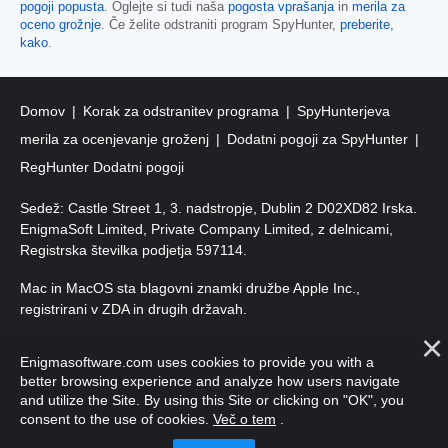
pogoji popusta
. Oglejte si tudi naša
pogosta vprašanja
in
merila za
oceno grožnje
. Če želite odstraniti program SpyHunter,
preberite,
kako
.
Domov
Korak za odstranitev programa
SpyHunterjeva
merila za ocenjevanje groženj
Dodatni pogoji za SpyHunter
RegHunter Dodatni pogoji
Sedež: Castle Street 1, 3. nadstropje, Dublin 2 D02XD82 Irska.
EnigmaSoft Limited, Private Company Limited, z delnicami,
Registrska številka podjetja 597114.
Mac in MacOS sta blagovni znamki družbe Apple Inc.,
registrirani v ZDA in drugih državah.
Avtorske pravice 2016–
2026
. EnigmaSoft Ltd. Vse pravice
Enigmasoftware.com uses cookies to provide you with a
pridržane.
better browsing experience and analyze how users navigate
and utilize the Site. By using this Site or clicking on "OK", you
consent to the use of cookies.
Več o tem
.