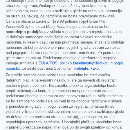
za obdobje naročnine, kot je določeno v ponudbenih gradivih in pogojih
strani za registracijo/nakup (ki so vključeni v ta dokument s
sklicevanjem; cene se lahko razlikujejo glede na državo ali promocijo
na strani za nakup), če naročnine ne boste pravočasno preklicali.
Cena se običajno začne pri
$79.98
polletno (SpyHunter Pro
Windows/SpyHunter za Mac). Vaša kupljena naročnina se bo
samodejno podaljšala
v skladu s pogoji strani za registracijo/nakup,
ki določajo samodejno podaljšanje po takrat veljavni standardni
naročnini, ki velja v času vašega prvotnega nakupa, in za isto obdobje
naročnine ali kot je določeno v promocijskih gradivih/strani za nakup,
pod pogojem, da ste neprekinjen uporabnik naročnine. Za podrobnosti
glejte stran za nakup. Preizkusno obdobje je predmet teh pogojev,
vašega strinjanja z
EULA/TOS
,
politiko zasebnosti/piškotkov
in
pogoji
popusta
. Če želite odstraniti SpyHunter,
preberite, kako
.
Za plačilo samodejnega podaljšanja naročnine bo pred vsakim
datumom plačila na e-poštni naslov, ki ste ga navedli ob registraciji,
poslan e-poštni opomnik. Na začetku preizkusnega obdobja boste
prejeli aktivacijsko kodo, ki je omejena na uporabo samo za eno
preizkusno obdobje in samo za eno napravo na račun. Vaša naročnina
se bo samodejno podaljšala po ceni in za obdobje naročnine v skladu
s ponudbenimi gradivi in pogoji strani za registracijo/nakup (ki so
vključeni v to ponudbo s sklicevanjem; cene se lahko razlikujejo glede
na državo ali promocijo na strani za nakup), pod pogojem, da ste
neprekinjen uporabnik naročnine. Uporabniki plačljive naročnine bodo
v primeru preklica še naprej imeli dostop do svojih izdelkov do konca