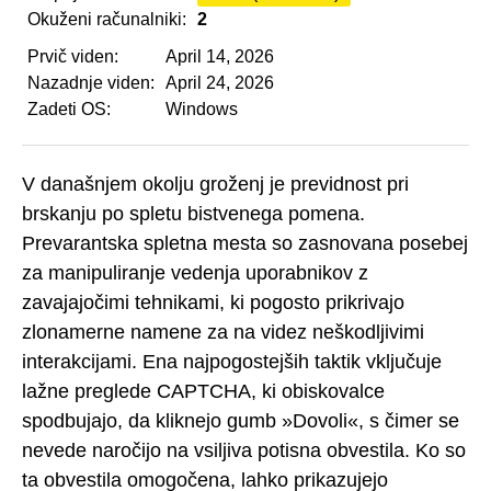
Okuženi računalniki:
2
Prvič viden:
April 14, 2026
Nazadnje viden:
April 24, 2026
Zadeti OS:
Windows
V današnjem okolju groženj je previdnost pri
brskanju po spletu bistvenega pomena.
Prevarantska spletna mesta so zasnovana posebej
za manipuliranje vedenja uporabnikov z
zavajajočimi tehnikami, ki pogosto prikrivajo
zlonamerne namene za na videz neškodljivimi
interakcijami. Ena najpogostejših taktik vključuje
lažne preglede CAPTCHA, ki obiskovalce
spodbujajo, da kliknejo gumb »Dovoli«, s čimer se
nevede naročijo na vsiljiva potisna obvestila. Ko so
ta obvestila omogočena, lahko prikazujejo