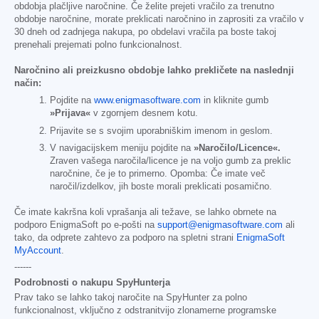
obdobja plačljive naročnine. Če želite prejeti vračilo za trenutno
obdobje naročnine, morate preklicati naročnino in zaprositi za vračilo v
30 dneh od zadnjega nakupa, po obdelavi vračila pa boste takoj
prenehali prejemati polno funkcionalnost.
Naročnino ali preizkusno obdobje lahko prekličete na naslednji
način:
Pojdite na
www.enigmasoftware.com
in kliknite gumb
»Prijava«
v zgornjem desnem kotu.
Prijavite se s svojim uporabniškim imenom in geslom.
V navigacijskem meniju pojdite na
»Naročilo/Licence«.
Zraven vašega naročila/licence je na voljo gumb za preklic
naročnine, če je to primerno. Opomba: Če imate več
naročil/izdelkov, jih boste morali preklicati posamično.
Če imate kakršna koli vprašanja ali težave, se lahko obrnete na
podporo EnigmaSoft po e-pošti na
support@enigmasoftware.com
ali
tako, da odprete zahtevo za podporo na spletni strani
EnigmaSoft
MyAccount
.
------
Podrobnosti o nakupu SpyHunterja
Prav tako se lahko takoj naročite na SpyHunter za polno
funkcionalnost, vključno z odstranitvijo zlonamerne programske