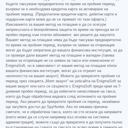
бъдете таксувани предварително по време на пробния период,
въпреки че е необходима кредитна карта за активиране на
пробния период. (Предплатени кредитни карти, дебитни карти и
подаръчни карти може да не се приемат по тази оферта.)
Изискването за вашия метод на плащане е да се осигури
непрекъсната и безпроблемна защита по време на прехода ви от
пробен период към платен абонамент, ако решите да закупите.
Вашият метод на плащане няма да бъде таксуван предварително
по време на пробния период, въпреки че заявки за оторизация
могат да бъдат изпратени до вашата финансова институция, за да
се провери дали вашият метод на плащане е валиден (такива
заявки за оторизация не са заявки за такси или комисионни от
EnigmaSoft, но в зависимост от вашия метод на плащане и/или
вашата финансова институция, могат да се отразят на
наличността на вашия акаунт). Можете да прекратите пробния си
период чрез секцията „Моят акаунт“ на уебсайта на EnigmaSoft за
вашия акаунт или като се свържете с EnigmaSoft преди края на 7-
дневния пробен период, за да избегнете начисляване на такса,
която да бъде обработена веднага след изтичането на пробния
период. Ако решите да прекратите пробния си период, незабавно
ще загубите достъп до SpyHunter. Ако по някаква причина
смятате, че е обработена такса, която не сте искали да направите
(което може да се случи например въз основа на системна
администрация), можете също да прекратите и да получите пълно
възстановяване на сумата за таксата по всяко време в рамките на