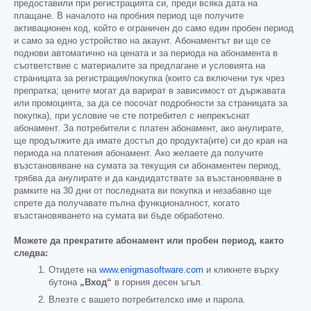
предоставили при регистрацията си, преди всяка дата на
плащане. В началото на пробния период ще получите
активационен код, който е ограничен до само един пробен период
и само за едно устройство на акаунт. Абонаментът ви ще се
поднови автоматично на цената и за периода на абонамента в
съответствие с материалите за предлагане и условията на
страницата за регистрация/покупка (които са включени тук чрез
препратка; цените могат да варират в зависимост от държавата
или промоцията, за да се посочат подробности за страницата за
покупка), при условие че сте потребител с непрекъснат
абонамент. За потребители с платен абонамент, ако анулирате,
ще продължите да имате достъп до продукта(ите) си до края на
периода на платения абонамент. Ако желаете да получите
възстановяване на сумата за текущия си абонаментен период,
трябва да анулирате и да кандидатствате за възстановяване в
рамките на 30 дни от последната ви покупка и незабавно ще
спрете да получавате пълна функционалност, когато
възстановяването на сумата ви бъде обработено.
Можете да прекратите абонамент или пробен период, както
следва:
Отидете на
www.enigmasoftware.com
и кликнете върху
бутона
„Вход“
в горния десен ъгъл.
Влезте с вашето потребителско име и парола.