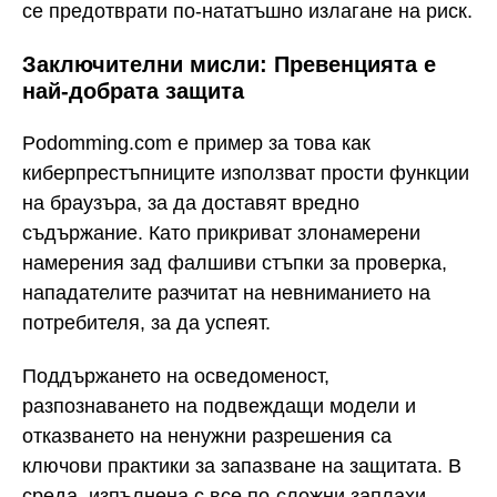
се предотврати по-нататъшно излагане на риск.
Заключителни мисли: Превенцията е
най-добрата защита
Podomming.com е пример за това как
киберпрестъпниците използват прости функции
на браузъра, за да доставят вредно
съдържание. Като прикриват злонамерени
намерения зад фалшиви стъпки за проверка,
нападателите разчитат на невниманието на
потребителя, за да успеят.
Поддържането на осведоменост,
разпознаването на подвеждащи модели и
отказването на ненужни разрешения са
ключови практики за запазване на защитата. В
среда, изпълнена с все по-сложни заплахи,