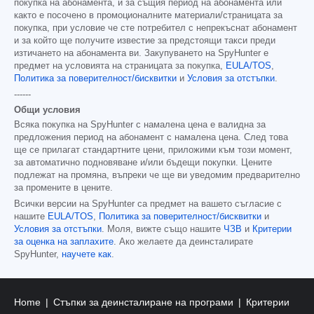
покупка на абонамента, и за същия период на абонамента или
както е посочено в промоционалните материали/страницата за
покупка, при условие че сте потребител с непрекъснат абонамент
и за който ще получите известие за предстоящи такси преди
изтичането на абонамента ви. Закупуването на SpyHunter е
предмет на условията на страницата за покупка,
EULA/TOS
,
Политика за поверителност/бисквитки
и
Условия за отстъпки
.
------
Общи условия
Всяка покупка на SpyHunter с намалена цена е валидна за
предложения период на абонамент с намалена цена. След това
ще се прилагат стандартните цени, приложими към този момент,
за автоматично подновяване и/или бъдещи покупки. Цените
подлежат на промяна, въпреки че ще ви уведомим предварително
за промените в цените.
Всички версии на SpyHunter са предмет на вашето съгласие с
нашите
EULA/TOS
,
Политика за поверителност/бисквитки
и
Условия за отстъпки
. Моля, вижте също нашите
ЧЗВ
и
Критерии
за оценка на заплахите
. Ако желаете да деинсталирате
SpyHunter,
научете как
.
Home
Стъпки за деинсталиране на програми
Критерии