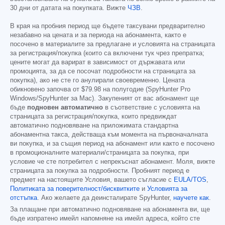
30 дни от датата на покупката. Вижте
ЧЗВ
.
В края на пробния период ще бъдете таксувани предварително
незабавно на цената и за периода на абонамента, както е
посочено в материалите за предлагане и условията на страницата
за регистрация/покупка (които са включени тук чрез препратка;
цените могат да варират в зависимост от държавата или
промоцията, за да се посочат подробности на страницата за
покупка), ако не сте го анулирали своевременно. Цената
обикновено започва от
$79.98
на полугодие (SpyHunter Pro
Windows/SpyHunter за Mac). Закупеният от вас абонамент ще
бъде
подновен автоматично
в съответствие с условията на
страницата за регистрация/покупка, които предвиждат
автоматично подновяване на приложимата стандартна
абонаментна такса, действаща към момента на първоначалната
ви покупка, и за същия период на абонамент или както е посочено
в промоционалните материали/страницата за покупка, при
условие че сте потребител с непрекъснат абонамент. Моля, вижте
страницата за покупка за подробности. Пробният период е
предмет на настоящите Условия, вашето съгласие с
EULA/TOS
,
Политиката за поверителност/бисквитките
и
Условията за
отстъпка
. Ако желаете да деинсталирате SpyHunter,
научете как
.
За плащане при автоматично подновяване на абонамента ви, ще
бъде изпратено имейл напомняне на имейл адреса, който сте