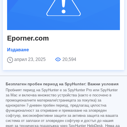
Eporner.com
Издаване
април 23, 2025
20,594
Безплатен пробен период на SpyHunter: Важни условия
Пробният период на SpyHunter е за SpyHunter Pro или SpyHunter
за Mac и включва множество устройства (както е посочено в
промоционалните материали/страницата за покупка) за
еднократен 7-дневен пробен период, предлагащ цялостна
функционалност за откриване и премахване на зловреден
софтуер, високоефективни защити за активна защита на вашата
система от заплахи от зловреден софтуер и достъп до нашия
екип за техническа поддръжка чрез SpyHunter HelpDesk. Няма да