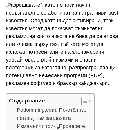
„Разрешаване“, като по този начин
несъзнателно се абонират за натрапчиви push
известия. След като бъдат активирани, тези
известия могат да показват съмнителни
реклами, на които никога не бива да се вярва
или кликва върху тях, тъй като могат да
изложат потребителите на злонамерени
уебсайтове, онлайн измами и опасни
платформи за изтегляне, разпространяващи
потенциално нежелани програми (PUP),
рекламен софтуер и браузър хайджакъри.
Съдържание
Podomming.com: По-отблизо
поглед към заплахата
Измамният трик „Проверете,