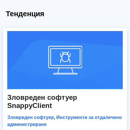
Тенденция
Зловреден софтуер
SnappyClient
Зловреден софтуер
,
Инструменти за отдалечено
администриране