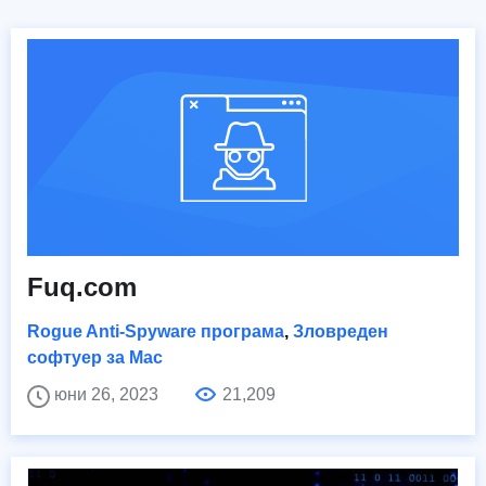
Fuq.com
Rogue Anti-Spyware програма
,
Зловреден
софтуер за Mac
юни 26, 2023
21,209