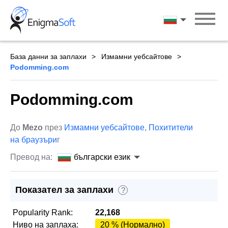
Skip
to
български ези
content
База данни за заплахи
Измамни уебсайтове
Podomming.com
Podomming.com
До
Mezo
през
Измамни уебсайтове
,
Похитители
на браузъри
г
Превод на:
български език
Показател за заплахи
?
Popularity Rank:
22,168
Ниво на заплаха:
20 % (Нормално)