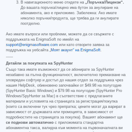
В навигационното меню отидете на
„Поръчка/Лицензи“.
До вашата поръчка/лиценз има бутон за анулиране на
абонамента, ако е приложимо. Забележка: Ако имате
няколко поръчки/продукта, ще трябва да ги анулирате
поотделно.
Ако имате въпроси или проблеми, можете да се свържете с
поддръжката на EnigmaSoft по имейл на
support@enigmasoftware.com
или като отворите заявка за
поддръжка на уебсайта
„Моят акаунт“ на EnigmaSoft
.
------
Детайли за покупката на SpyHunter
Също така имате възможност да се абонирате за SpyHunter
незабавно за пълна функционалност, включително премахване на
зловреден софтуер и достъп до нашия отдел за поддръжка чрез
нашия HelpDesk, обикновено започвайки от
$49.98
на полугодие
(SpyHunter Basic Windows) и
$79.98
на полугодие (SpyHunter Pro
Windows/SpyHunter за Mac) в съответствие с предлаганите
материали и условията на страницата за регистрация/покупка
(които са включени тук чрез препратка; цените могат да варират в
зависимост от държавата или промоцията, в зависимост от
подробностите на страницата за покупка). Вашият абонамент ще
се поднови автоматично
с приложимата стандартна
абонаментна такса, валидна към момента на първоначалната ви