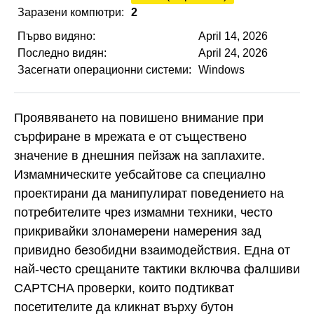
Заразени компютри:
2
Първо видяно:
April 14, 2026
Последно видян:
April 24, 2026
Засегнати операционни системи:
Windows
Проявяването на повишено внимание при
сърфиране в мрежата е от съществено
значение в днешния пейзаж на заплахите.
Измамническите уебсайтове са специално
проектирани да манипулират поведението на
потребителите чрез измамни техники, често
прикривайки злонамерени намерения зад
привидно безобидни взаимодействия. Една от
най-често срещаните тактики включва фалшиви
CAPTCHA проверки, които подтикват
посетителите да кликнат върху бутон