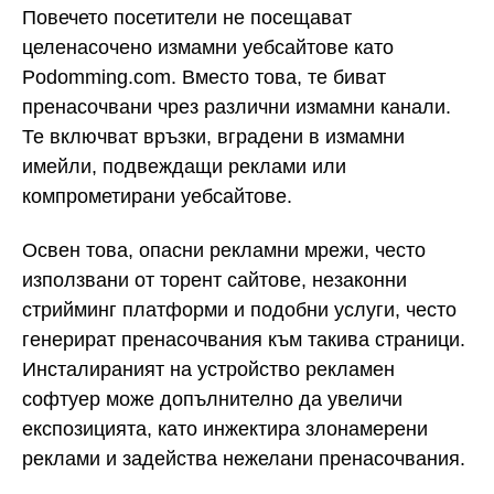
Повечето посетители не посещават
целенасочено измамни уебсайтове като
Podomming.com. Вместо това, те биват
пренасочвани чрез различни измамни канали.
Те включват връзки, вградени в измамни
имейли, подвеждащи реклами или
компрометирани уебсайтове.
Освен това, опасни рекламни мрежи, често
използвани от торент сайтове, незаконни
стрийминг платформи и подобни услуги, често
генерират пренасочвания към такива страници.
Инсталираният на устройство рекламен
софтуер може допълнително да увеличи
експозицията, като инжектира злонамерени
реклами и задейства нежелани пренасочвания.