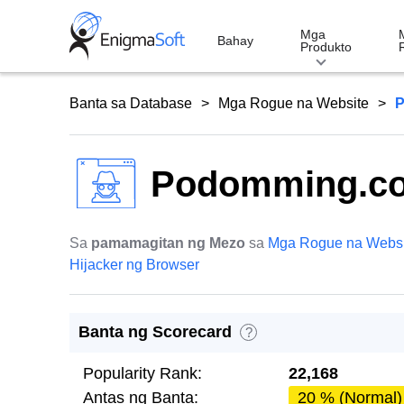
Skip
to
Mga
Bahay
Produkto
content
Banta sa Database
Mga Rogue na Website
P
Podomming.c
Sa
pamamagitan ng Mezo
sa
Mga Rogue na Websi
Hijacker ng Browser
Banta ng Scorecard
?
Popularity Rank:
22,168
Antas ng Banta:
20 % (Normal)