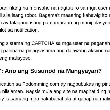
nlinlang na mensahe na nagtuturo sa mga user n
di sila isang robot. Bagama't maaaring kahawig ito 
o ay talagang isang pamamaraan ng manipulasyon
t sa notification.
imong sistema ng CAPTCHA sa mga user na paganah
ng pahina na pinagsasama ang dalawang aksyon na
leng malisyoso.
n': Ano ang Susunod na Mangyayari?
ification sa Podomming.com ay nagbubukas ng pin
a nilalaman. Nagsisimula ang site na maghatid ng
ng may kasamang mga nakababahala at ganap na mali