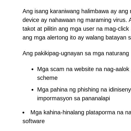
Ang isang karaniwang halimbawa ay ang 
device ay nahawaan ng maraming virus. A
takot at pilitin ang mga user na mag-cli
ang mga alertong ito ay walang batayan s
Ang pakikipag-ugnayan sa mga naturang n
Mga scam na website na nag-aalok 
scheme
Mga pahina ng phishing na idinise
impormasyon sa pananalapi
Mga kahina-hinalang plataporma na n
software