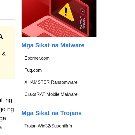
A
Mga Sikat na Malware
e &
Eporner.com
Fuq.com
XHAMSTER Ransomware
CraxsRAT Mobile Malware
li ng
go ng
Mga Sikat na Trojans
mga
Trojan:Win32/Suschil!rfn
a