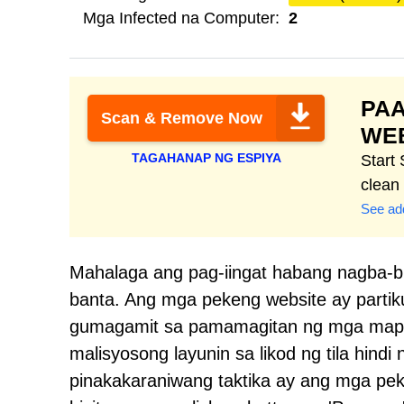
Mga Infected na Computer:
2
PAA
Scan & Remove Now
WE
TAGAHANAP NG ESPIYA
Start
clean
See add
Mahalaga ang pag-iingat habang nagba-
banta. Ang mga pekeng website ay partiku
gumagamit sa pamamagitan ng mga mapa
malisyosong layunin sa likod ng tila hin
pinakakaraniwang taktika ay ang mga p