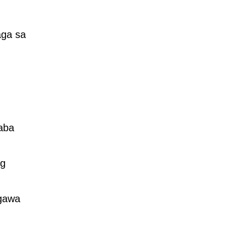
aga sa
aba
ng
agawa