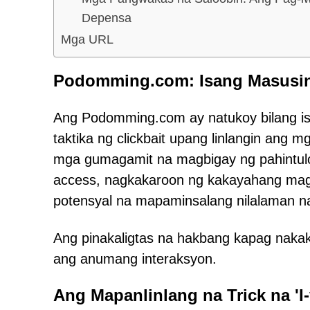
Depensa
Mga URL
Podomming.com: Isang Masusin
Ang Podomming.com ay natukoy bilang i
taktika ng clickbait upang linlangin ang m
mga gumagamit na magbigay ng pahintulo
access, nagkakaroon ng kakayahang magp
potensyal na mapaminsalang nilalaman na
Ang pinakaligtas na hakbang kapag nakaki
ang anumang interaksyon.
Ang Mapanlinlang na Trick na 'I-