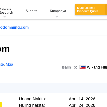
Multi-License
Malware
Suporta
Kumpanya
Discount Quote
Research
odomming.com
om
te
,
Mga
Isalin To:
Wikang Fili
Unang Nakita:
April 14, 2026
Huling nakita:
April 24, 2026