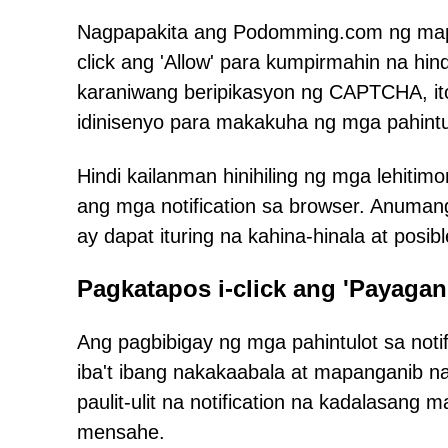
Nagpapakita ang Podomming.com ng mapa
click ang 'Allow' para kumpirmahin na hin
karaniwang beripikasyon ng CAPTCHA, it
idinisenyo para makakuha ng mga pahintulo
Hindi kailanman hinihiling ng mga lehit
ang mga notification sa browser. Anuma
ay dapat ituring na kahina-hinala at posib
Pagkatapos i-click ang 'Payaga
Ang pagbibigay ng mga pahintulot sa not
iba't ibang nakakaabala at mapanganib n
paulit-ulit na notification na kadalasa
mensahe.