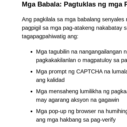
Mga Babala: Pagtuklas ng mg
Ang pagkilala sa mga babalang senyale
pagpigil sa mga pag-atakeng nakabatay s
tagapagpahiwatig ang:
Mga tagubilin na nangangailangan ng
pagkakakilanlan o magpatuloy sa p
Mga prompt ng CAPTCHA na lumala
ang kalidad
Mga mensaheng lumilikha ng pagkaa
may agarang aksyon na gagawin
Mga pop-up ng browser na humihingi
ang mga hakbang sa pag-verify