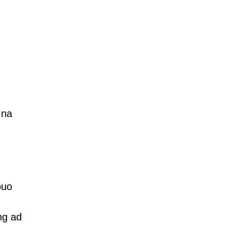
 na
buo
ng ad