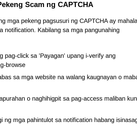
a Pekeng Scam ng CAPTCHA
s ng mga pekeng pagsusuri ng CAPTCHA ay mahal
a notification. Kabilang sa mga pangunahing
 pag-click sa 'Payagan' upang i-verify ang
ag-browse
bas sa mga website na walang kaugnayan o mab
purahan o naghihigpit sa pag-access maliban ku
 ng mga pahintulot sa notification habang isinas