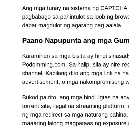
Ang mga tunay na sistema ng CAPTCHA ay
pagbabago sa pahintulot sa loob ng brow
dapat magdulot ng agarang pag-aalala.
Paano Napupunta ang mga Gum
Karamihan sa mga bisita ay hindi sinasa
Podomming.com. Sa halip, sila ay nire-re
channel. Kabilang dito ang mga link na 
advertisement, o mga nakompromisong w
Bukod pa rito, ang mga hindi ligtas na a
torrent site, ilegal na streaming platfor
ng mga redirect sa mga naturang pahina. 
maaaring lalong magpataas ng exposure