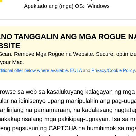
Apektado ang (mga) OS:
Windows
NO TANGGALIN ANG MGA ROGUE N
BSITE
 Scan. Remove Mga Rogue na Website. Secure, optimiz
 your Mac.
itional offer below where available.
EULA
and
Privacy/Cookie Policy
.
browse sa web sa kasalukuyang kalagayan ng mga
lar na idinisenyo upang manipulahin ang pag-uuga
nlinlang na pamamaraan, na kadalasang nagtata
di nakakapinsalang mga pakikipag-ugnayan. Isa sa 
ekeng pagsusuri ng CAPTCHA na humihimok sa mg