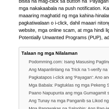
bisita na mag-click sa button na 'Payaga
mga nakakaabala na push notification. Ka
maaaring maghatid ng mga kahina-hinalan
pagkatiwalaan o i-click, dahil maaari ni
website, mga online scam, at mga hindi 
Potentially Unwanted Programs (PUP), ad
Talaan ng mga Nilalaman
Podomming.com: Isang Masusing Pagting
Ang Mapanlinlang na Trick na 'I-verify na
Pagkatapos i-click ang 'Payagan': Ano 
Mga Babala: Pagtuklas ng mga Peken
Paano Napupunta ang mga Gumagamit 
Ang Tunay na mga Panganib sa Likod ng
Mga Pangwakas na Saloobin: Ang Pag-i