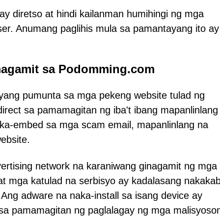
 diretso at hindi kailanman humihingi ng mga
ser. Anumang paglihis mula sa pamantayang ito ay
agamit sa Podomming.com
dyang pumunta sa mga pekeng website tulad ng
direct sa pamamagitan ng iba't ibang mapanlinlang
naka-embed sa mga scam email, mapanlinlang na
ebsite.
dvertising network na karaniwang ginagamit ng mga
m, at mga katulad na serbisyo ay kadalasang nakaka
Ang adware na naka-install sa isang device ay
 sa pamamagitan ng paglalagay ng mga malisyoso