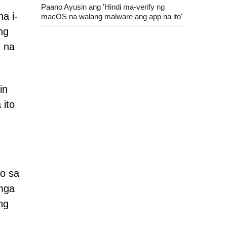
Paano Ayusin ang 'Hindi ma-verify ng
a i-
macOS na walang malware ang app na ito'
ng
 na
in
 ito
to sa
 mga
ng