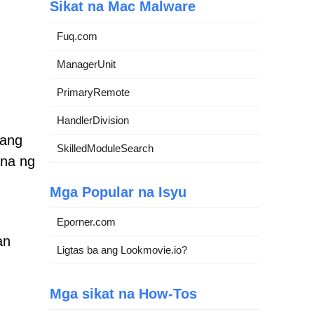
Sikat na Mac Malware
Fuq.com
ManagerUnit
PrimaryRemote
HandlerDivision
 ang
SkilledModuleSearch
 na ng
Mga Popular na Isyu
Eporner.com
an
Ligtas ba ang Lookmovie.io?
Mga sikat na How-Tos