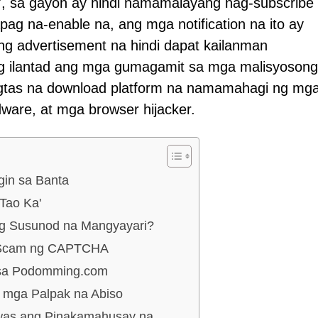
n', sa gayon ay hindi namamalayang nag-subscribe
pag na-enable na, ang mga notification na ito ay
g advertisement na hindi dapat kailanman
tong ilantad ang mga gumagamit sa mga malisyosong
ligtas na download platform na namamahagi ng mg
ware, at mga browser hijacker.
in sa Banta
 Tao Ka'
ang Susunod na Mangyayari?
g Scam ng CAPTCHA
sa Podomming.com
 mga Palpak na Abiso
was ang Pinakamahusay na