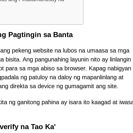
g Pagtingin sa Banta
sang pekeng website na lubos na umaasa sa mga
ga bisita. Ang pangunahing layunin nito ay linlangin
t para sa mga abiso sa browser. Kapag nabigyan
adala ng patuloy na daloy ng mapanlinlang at
ng direkta sa device ng gumagamit ang site.
ta ng ganitong pahina ay isara ito kaagad at iwas
verify na Tao Ka'