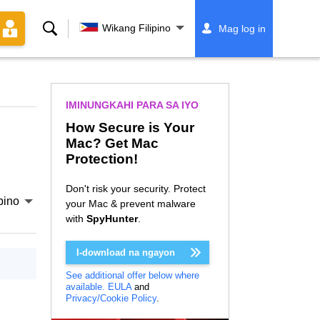
Paghahanap
Wikang Filipino
Mag log in
IMINUNGKAHI PARA SA IYO
How Secure is Your
Mac? Get Mac
Protection!
Don't risk your security. Protect
pino
your Mac & prevent malware
with
SpyHunter
.
I-download na ngayon
See additional offer below where
available.
EULA
and
Privacy/Cookie Policy
.