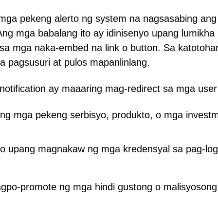
mga pekeng alerto ng system na nagsasabing ang
ng mga babalang ito ay idinisenyo upang lumikha
ck sa mga naka-embed na link o button. Sa katotoha
a pagsusuri at pulos mapanlinlang.
otification ay maaaring mag-redirect sa mga user
ng mga pekeng serbisyo, produkto, o mga invest
nyo upang magnakaw ng mga kredensyal sa pag-log
agpo-promote ng mga hindi gustong o malisyosong