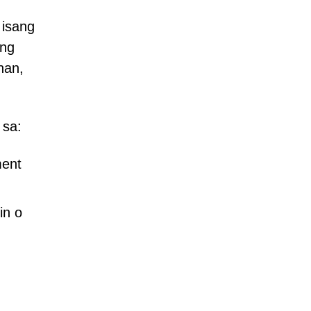
 isang
 ng
nan,
 sa:
ment
in o