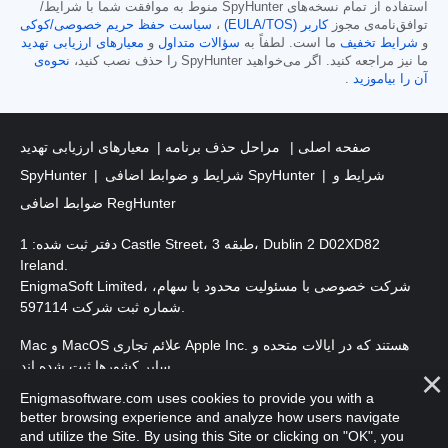
استفاده از تمام نسخه‌های SpyHunter منوط به موافقت شما با شرایط/
توافق‌نامه‌ی مجوز
کاربر (EULA/TOS)
،
سیاست حفظ حریم خصوصی/کوکی
و
شرایط تخفیف
ما است. لطفاً به
سؤالات متداول
و
معیارهای ارزیابی تهدید
ما نیز مراجعه کنید. اگر می‌خواهید SpyHunter را حذف نصب کنید،
نحوه‌ی
آن را بیاموزید
.
صفحه اصلی
مراحل حذف برنامه
معیارهای ارزیابی تهدید
شرایط و
شرایط و ضوابط اضافی SpyHunter
SpyHunter
ضوابط اضافی RegHunter
دفتر ثبت شده: 1 Castle Street، طبقه 3، Dublin 2 D02XD82
Ireland.
EnigmaSoft Limited، شرکت خصوصی با مسئولیت محدود با سهام،
شماره ثبت شرکت 597114.
Mac و MacOS علائم تجاری Apple Inc. هستند که در ایالات متحده و
سایر کشورها ثبت شده اند.
Enigmasoftware.com uses cookies to provide you with a
. EnigmaSoft Ltd. کلیه حقوق محفوظ است.
حق چاپ 2016-
2026
better browsing experience and analyze how users navigate
and utilize the Site. By using this Site or clicking on "OK", you