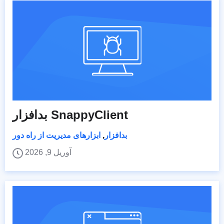
بدافزار SnappyClient
بدافزار
,
ابزارهای مدیریت از راه دور
آوریل 9, 2026