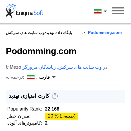
Skip
to
فارسی
content
Podomming.com
پایگاه داده تهدید
وب سایت های سرکش
Podomming.com
در
وب سایت های سرکش
,
ربایندگان مرورگر
Mezo
تا
فارسی
ترجمه به:
کارت امتیازی تهدید
?
Popularity Rank:
22,168
20 % (طبیعی)
میزان خطر:
2
کامپیوترهای آلوده: