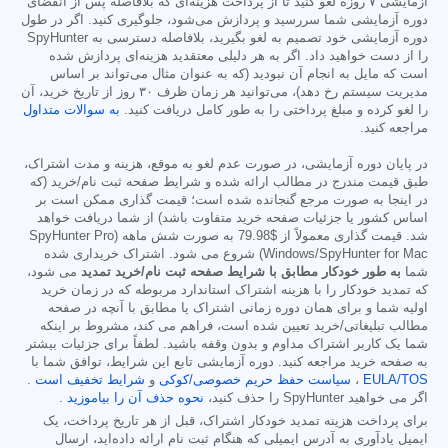
آزمایشی ۷ روزه لغو کنید تا از پرداخت هزینه‌ای که بلافاصله پس از انقضای
دوره آزمایشی شما سررسید و پردازش می‌شود، جلوگیری کنید. اگر در طول
دوره آزمایشی خود تصمیم به لغو بگیرید، بلافاصله دسترسی به SpyHunter
را از دست خواهید داد. اگر به هر دلیلی معتقدید هزینه‌ای پردازش شده
است که مایل به انجام آن نبودید (که به عنوان مثال می‌تواند بر اساس
مدیریت سیستم رخ دهد)، می‌توانید هر زمان ظرف ۳۰ روز از تاریخ خرید، آن
را لغو کرده و مبلغ پرداختی را به طور کامل دریافت کنید.
به سوالات متداول
مراجعه کنید.
در پایان دوره آزمایشی، در صورت عدم لغو به موقع، هزینه و مدت اشتراک،
طبق قیمت مندرج در مطالب ارائه شده و شرایط صفحه ثبت نام/خرید (که
در اینجا به صورت مرجع گنجانده شده است؛ قیمت گذاری ممکن است بر
اساس کشور یا جزئیات صفحه خرید متفاوت باشد) از شما دریافت خواهد
شد. قیمت گذاری معمولاً از
$79.98
به صورت شش ماهه (SpyHunter Pro
Windows/SpyHunter for Mac) شروع می شود. اشتراک خریداری شده
شما
به طور خودکار مطابق با شرایط صفحه ثبت نام/خرید تمدید
می شود،
که تمدید خودکار را با هزینه اشتراک استاندارد مربوطه که در زمان خرید
اولیه شما و برای همان دوره زمانی اشتراک یا مطابق با آنچه در صفحه
مطالب تبلیغاتی/خرید تعیین شده است، فراهم می کند، مشروط بر اینکه
شما یک کاربر اشتراک مداوم و بدون وقفه باشید. لطفاً برای جزئیات بیشتر
به صفحه خرید مراجعه کنید. دوره آزمایشی تابع این شرایط، توافق شما با
EULA/TOS
،
سیاست حفظ حریم خصوصی/کوکی
و
شرایط تخفیف است
.
اگر می خواهید SpyHunter را حذف کنید،
نحوه حذف آن را بیاموزید
.
برای پرداخت هزینه تمدید خودکار اشتراک، قبل از هر تاریخ پرداخت، یک
ایمیل یادآوری به آدرس ایمیلی که هنگام ثبت نام ارائه داده‌اید، ارسال