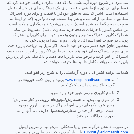
می‌شود. در شروع دوره آزمایشی، یک کد فعال‌سازی دریافت خواهید کرد که
فقط برای یک دوره آزمایشی و فقط برای یک دستگاه برای هر حساب قابل
استفاده است. اشتراک شما به طور خودکار با قیمت و برای دوره اشتراک
مطابق با مطالب ارائه شده و شرایط صفحه ثبت نام/خرید (که در اینجا به
صورت مرجع گنجانده شده است) تمدید می‌شود؛ قیمت‌گذاری ممکن است
بر اساس کشور یا جزئیات صفحه خرید متفاوت باشد)، مشروط بر اینکه
شما یک کاربر اشتراک مداوم و بدون وقفه باشید. برای کاربران اشتراک
پولی، در صورت لغو اشتراک، تا پایان دوره اشتراک پولی خود به
محصول(های) خود دسترسی خواهید داشت. اگر مایل به دریافت بازپرداخت
برای دوره اشتراک فعلی خود هستید، باید ظرف 30 روز از آخرین خرید خود،
اشتراک را لغو کرده و درخواست بازپرداخت دهید و بلافاصله پس از پردازش
بازپرداخت، دریافت کامل قابلیت‌ها متوقف خواهد شد.
شما می‌توانید اشتراک یا دوره آزمایشی را به شرح زیر لغو کنید:
به
www.enigmasoftware.com
بروید و روی دکمه
«ورود»
در
گوشه بالا سمت راست کلیک کنید.
با نام کاربری و رمز عبور خود وارد شوید.
در منوی پیمایش، به
«سفارش/مجوزها» بروید.
در کنار سفارش/
مجوز خود، دکمه‌ای برای لغو اشتراک در صورت لزوم موجود
است. توجه: اگر چندین سفارش/محصول دارید، باید آنها را به
صورت جداگانه لغو کنید.
در صورت داشتن هرگونه سوال یا مشکلی، می‌توانید از طریق ایمیل
support@enigmasoft.com
یا با باز کردن تیکت پشتیبانی در وب‌سایت