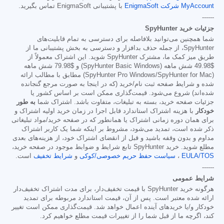
MyAccount شرکت EnigmaSoft
با پشتیبانی EnigmaSoft تماس بگیرید.
------
جزئیات خرید SpyHunter
شما همچنین می‌توانید بلافاصله برای دسترسی به تمام قابلیت‌های
SpyHunter، از جمله حذف بدافزار و دسترسی به بخش پشتیبانی ما از
طریق میز کمک ما، مشترک SpyHunter شوید. این اشتراک معمولاً از
$49.98
شش ماهه (SpyHunter Basic Windows) و
$79.98
شش ماهه
(SpyHunter Pro Windows/SpyHunter for Mac) مطابق با مطالب ارائه
شده و شرایط صفحه ثبت نام/خرید (که در اینجا به صورت مرجع گنجانده
شده‌اند) شروع می‌شود. قیمت‌گذاری ممکن است بر اساس کشور یا
جزئیات صفحه خرید، بسته به تبلیغات، متفاوت باشد. اشتراک شما
به طور
خودکار
با هزینه اشتراک استاندارد قابل اجرا در زمان خرید اولیه اشتراک و
برای همان دوره زمانی اشتراک یا همانطور که در صفحه خرید/مواد تبلیغاتی
ذکر شده است، تمدید می‌شود، مشروط بر اینکه شما یک کاربر اشتراک
مداوم و بدون وقفه باشید و قبل از انقضای اشتراک خود، از هزینه‌های بعدی
مطلع شوید. خرید SpyHunter تابع شرایط و ضوابط موجود در صفحه خرید،
EULA/TOS
،
سیاست حفظ حریم خصوصی/کوکی
و
شرایط تخفیف
است.
------
شرایط عمومی
هرگونه خرید SpyHunter با قیمت تخفیف‌دار، برای مدت اشتراک تخفیف‌دار
ارائه شده معتبر است. پس از آن، قیمت استاندارد مربوطه برای تمدید
خودکار و/یا خریدهای آینده اعمال خواهد شد. قیمت‌گذاری ممکن است تغییر
کند، اگرچه ما از قبل شما را از تغییرات قیمت مطلع خواهیم کرد.