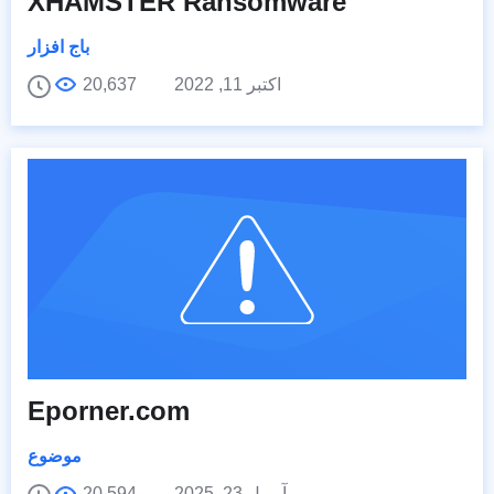
XHAMSTER Ransomware
باج افزار
اکتبر 11, 2022
20,637
Eporner.com
موضوع
آوریل 23, 2025
20,594