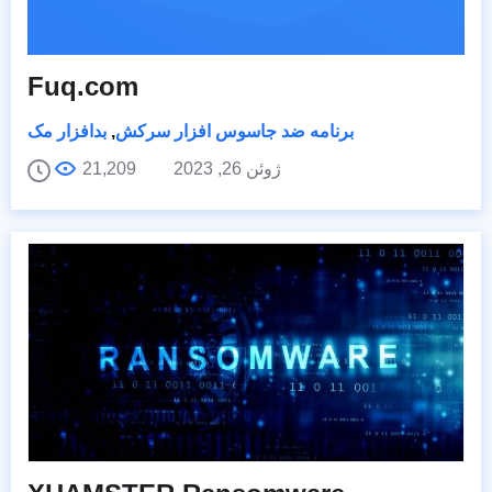
Fuq.com
برنامه ضد جاسوس افزار سرکش
,
بدافزار مک
ژوئن 26, 2023
21,209