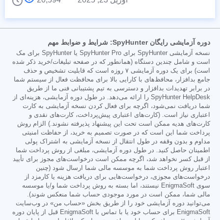
دوره آزمایشی رایگان SpyHunter: شرایط و ضوابط مهم
نسخه آزمایشی SpyHunter برای SpyHunter Pro یا SpyHunter برای مک
است و شامل چندین دستگاه (همانطور که در صفحه تبلیغات/خرید ذکر شده
است) برای یک دوره آزمایشی ۷ روزه است که قابلیت تشخیص و حذف
جامع بدافزار، محافظ‌های با کارایی بالا برای محافظت فعال از سیستم شما
در برابر تهدیدات بدافزار و دسترسی به تیم پشتیبانی فنی ما از طریق
SpyHunter HelpDesk را ارائه می‌دهد. در طول دوره آزمایشی، هزینه‌ای از
شما دریافت نمی‌شود، اگرچه برای فعال کردن نسخه آزمایشی به کارت
اعتباری نیاز است. (کارت‌های اعتباری پیش‌پرداخت، کارت‌های نقدی و
کارت‌های هدیه ممکن است تحت این پیشنهاد پذیرفته نشوند.) الزام روش
پرداخت شما این است که در صورت تصمیم به خرید، از حفاظت امنیتی
مداوم و بدون وقفه در طول انتقال از نسخه آزمایشی به اشتراک پولی
اطمینان حاصل کنید. در طول دوره آزمایشی، مبلغی از روش پرداخت شما
از قبل کسر نخواهد شد، اگرچه ممکن است درخواست‌های مجوز برای تأیید
اعتبار روش پرداخت شما به موسسه مالی شما ارسال شود (چنین
درخواست‌های مجوزی، درخواست‌هایی برای دریافت هزینه یا کارمزد از
سوی EnigmaSoft نیستند، اما بسته به روش پرداخت شما و/یا موسسه
مالی شما، ممکن است در مورد موجودی حساب شما منعکس شوند).
می‌توانید دوره آزمایشی خود را از طریق بخش «حساب من» در وب‌سایت
EnigmaSoft برای حساب خود یا با تماس با EnigmaSoft قبل از پایان دوره