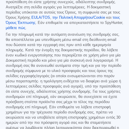
προϋπόθεση ότι είστε χρήστης συνεχούς, αδιάλειπτης συνδρομής.
Ανατρέξτε στη σελίδα αγοράς για λεπτομέρειες. Η δοκιμαστική
περίοδος υπόκειται σε αυτούς τους Όρους, τη συμφωνία σας με τους
Όρους Χρήσης
EULA/TOS
,
την Πολιτική Απορρήτου/Cookie
και
τους
Όρους Έκπτωσης
. Εάν επιθυμείτε να απεγκαταστήσετε το SpyHunter,
μάθετε πώς
.
Για την πληρωμή κατά την αυτόματη ανανέωση της συνδρομής σας,
θα αποστέλλεται μια υπενθύμιση μέσω email στη διεύθυνση email
που δώσατε κατά την εγγραφή σας πριν από κάθε ημερομηνία
πληρωμής. Κατά την έναρξη της δοκιμαστικής περιόδου, θα λάβετε
έναν κωδικό ενεργοποίησης που περιορίζεται σε χρήση μόνο για μία
Δοκιμαστική περίοδο και μόνο για μία συσκευή ανά λογαριασμό. Η
συνδρομή σας θα ανανεωθεί αυτόματα στην τιμή και για την περίοδο
συνδρομής σύμφωνα με το υλικό προσφοράς και τους όρους της
σελίδας εγγραφής/αγοράς (οι οποίοι ενσωματώνονται στο παρόν
μέσω παραπομπής· η τιμολόγηση ενδέχεται να διαφέρει ανά χώρα ή
λεπτομέρειες σελίδας προσφοράς ανά αγορά), υπό την προϋπόθεση
ότι είστε συνεχής, αδιάλειπτος χρήστης συνδρομής. Για τους χρήστες
συνδρομών επί πληρωμή, εάν ακυρώσετε, θα συνεχίσετε να έχετε
πρόσβαση στο/στα προϊόν/τα σας μέχρι το τέλος της περιόδου
συνδρομής επί πληρωμή. Εάν επιθυμείτε να λάβετε επιστροφή
χρημάτων για την τρέχουσα περίοδο συνδρομής σας, πρέπει να
ακυρώσετε και να υποβάλετε αίτηση επιστροφής χρημάτων εντός 30
ημερών από την πιο πρόσφατη αγορά σας και θα σταματήσετε
αμέσως να λαμβάνετε πλήρη λειτουργικότητα όταν διεκπεραιωθεί η