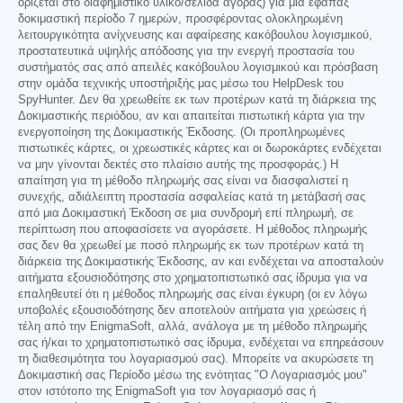
ορίζεται στο διαφημιστικό υλικό/σελίδα αγοράς) για μια εφάπαξ
δοκιμαστική περίοδο 7 ημερών, προσφέροντας ολοκληρωμένη
λειτουργικότητα ανίχνευσης και αφαίρεσης κακόβουλου λογισμικού,
προστατευτικά υψηλής απόδοσης για την ενεργή προστασία του
συστήματός σας από απειλές κακόβουλου λογισμικού και πρόσβαση
στην ομάδα τεχνικής υποστήριξής μας μέσω του HelpDesk του
SpyHunter. Δεν θα χρεωθείτε εκ των προτέρων κατά τη διάρκεια της
Δοκιμαστικής περιόδου, αν και απαιτείται πιστωτική κάρτα για την
ενεργοποίηση της Δοκιμαστικής Έκδοσης. (Οι προπληρωμένες
πιστωτικές κάρτες, οι χρεωστικές κάρτες και οι δωροκάρτες ενδέχεται
να μην γίνονται δεκτές στο πλαίσιο αυτής της προσφοράς.) Η
απαίτηση για τη μέθοδο πληρωμής σας είναι να διασφαλιστεί η
συνεχής, αδιάλειπτη προστασία ασφαλείας κατά τη μετάβασή σας
από μια Δοκιμαστική Έκδοση σε μια συνδρομή επί πληρωμή, σε
περίπτωση που αποφασίσετε να αγοράσετε. Η μέθοδος πληρωμής
σας δεν θα χρεωθεί με ποσό πληρωμής εκ των προτέρων κατά τη
διάρκεια της Δοκιμαστικής Έκδοσης, αν και ενδέχεται να αποσταλούν
αιτήματα εξουσιοδότησης στο χρηματοπιστωτικό σας ίδρυμα για να
επαληθευτεί ότι η μέθοδος πληρωμής σας είναι έγκυρη (οι εν λόγω
υποβολές εξουσιοδότησης δεν αποτελούν αιτήματα για χρεώσεις ή
τέλη από την EnigmaSoft, αλλά, ανάλογα με τη μέθοδο πληρωμής
σας ή/και το χρηματοπιστωτικό σας ίδρυμα, ενδέχεται να επηρεάσουν
τη διαθεσιμότητα του λογαριασμού σας). Μπορείτε να ακυρώσετε τη
Δοκιμαστική σας Περίοδο μέσω της ενότητας "Ο Λογαριασμός μου"
στον ιστότοπο της EnigmaSoft για τον λογαριασμό σας ή