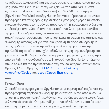
κακόβουλου λογισμικού και της πρόσβασης στο τμήμα υποστήριξής
μας μέσω του HelpDesk, συνήθως ξεκινώντας από
$49.98
ανά
εξάμηνο (SpyHunter Basic Windows) και
$79.98
ανά εξάμηνο
(SpyHunter Pro Windows/SpyHunter for Mac) σύμφωνα με το υλικό
προσφοράς και τους όρους της σελίδας εγγραφής/αγοράς (οι οποίοι
ενσωματώνονται στο παρόν με παραπομπή· η τιμολόγηση ενδέχεται
να διαφέρει ανά χώρα ή ανά προσφορά ανά λεπτομέρεια σελίδας
αγοράς). Η συνδρομή σας θα
ανανεωθεί αυτόματα
με την ισχύουσα
τυπική χρέωση συνδρομής που ισχύει κατά τη στιγμή της αρχικής σας
συνδρομής αγοράς και για την ίδια χρονική περίοδο συνδρομής ή
όπως ορίζεται στο υλικό προώθησης/σελίδα αγοράς, υπό την
προϋπόθεση ότι είστε συνεχής, αδιάλειπτης χρήστης συνδρομής και
για την οποία θα λάβετε ειδοποίηση για επερχόμενες χρεώσεις πριν
από τη λήξη της συνδρομής σας. Η αγορά του SpyHunter υπόκειται
στους όρους και τις προϋποθέσεις στη σελίδα αγοράς, στους Όρους
Χρήσης/Άδειας Χρήσης
(EULA/TOS)
,
στην Πολιτική
Απορρήτου/Cookie
και
στους Όρους Έκπτωσης
.
------
Γενικοί Όροι
Οποιαδήποτε αγορά για το SpyHunter με μειωμένη τιμή ισχύει για την
προσφερόμενη περίοδο συνδρομής με έκπτωση. Μετά από αυτό, θα
ισχύει η ισχύουσα τυπική τιμολόγηση για αυτόματες ανανεώσεις ή/και
μελλοντικές αγορές. Οι τιμές ενδέχεται να αλλάξουν, αν και θα σας
ειδοποιήσουμε εκ των προτέρων για τυχόν αλλαγές τιμών.