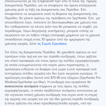
επικοινωνώντας με την EnigmaSoft πριν από το τέλος της 7ήμερης
Δοκιμαστικής Περιόδου, για να αποφύγετε την άμεση επεξεργασία
χρέωσης μετά τη λήξη της Δοκιμαστικής σας Περίοδου. Εάν
αποφασίσετε να ακυρώσετε κατά τη διάρκεια της Δοκιμαστικής σας
Περίοδου, θα χάσετε αμέσως την πρόσβαση στο SpyHunter. Εάν, για
οποιονδήποτε λόγο, πιστεύετε ότι διεκπεραιώθηκε μια χρέωση που
δεν επιθυμούσατε να κάνετε (κάτι που θα μπορούσε να συμβεί, για
παράδειγμα, λόγω διαχείρισης συστήματος), μπορείτε επίσης να
ακυρώσετε και να λάβετε πλήρη επιστροφή χρημάτων για τη χρέωση
οποιαδήποτε στιγμή εντός 30 ημερών από την ημερομηνία της
χρέωσης αγοράς. Δείτε
τις Συχνές Ερωτήσεις
.
Στο τέλος της Δοκιμαστικής Περίοδου, θα χρεωθείτε αμέσως εκ των
προτέρων στην τιμή και για την περίοδο συνδρομής, όπως ορίζεται
στο υλικό προσφοράς και στους όρους της σελίδας εγγραφής/αγοράς
(οι οποίοι ενσωματώνονται στο παρόν μέσω παραπομπής· η
τιμολόγηση ενδέχεται να διαφέρει ανά χώρα ή ανά προσφορά ανά
λεπτομέρεια σελίδας αγοράς) εάν δεν έχετε ακυρώσει εγκαίρως. Η
τιμολόγηση συνήθως ξεκινά από
$79.98
ανά εξάμηνο (SpyHunter Pro
Windows/SpyHunter για Mac). Η συνδρομή που αγοράσατε θα
ανανεώνεται αυτόματα
σύμφωνα με τους όρους της σελίδας
εγγραφής/αγοράς, οι οποίοι προβλέπουν αυτόματες ανανεώσεις με
την ισχύουσα τυπική χρέωση συνδρομής που ισχύει κατά τη στιγμή
της αρχικής σας αγοράς και για την ίδια χρονική περίοδο συνδρομής
ή όπως ορίζεται στο υλικό προώθησης/σελίδα αγοράς, υπό την