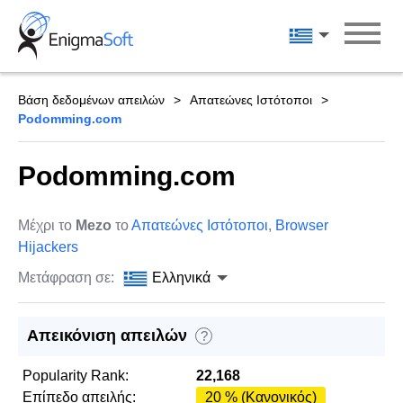
Skip
to
Ελληνικά
content
Βάση δεδομένων απειλών
Απατεώνες Ιστότοποι
Podomming.com
Podomming.com
Μέχρι το
Mezo
το
Απατεώνες Ιστότοποι
,
Browser
Hijackers
Μετάφραση σε:
Ελληνικά
Απεικόνιση απειλών
?
Popularity Rank:
22,168
Επίπεδο απειλής:
20 % (Κανονικός)