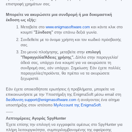
επιστροφή χρημάτων σας.
Μπορείτε να ακυρώσετε μια συνδρομή ή μια δοκιμαστική
έκδοση ως εξής:
Μεταβείτε στο
www.enigmasoftware.com
και κάντε κλικ στο
κουμπί
"Σύνδεση"
στην επάνω δεξιά γωνία.
Συνδεθείτε με το όνομα χρήστη και τον κωδικό πρόσβασής
σας.
Στο μενού πλοήγησης, μεταβείτε στην
επιλογή
"Παραγγελία/Άδειες χρήσης".
Δίπλα στην παραγγελία/
άδειά σας, υπάρχει ένα κουμπί για να ακυρώσετε τη
συνδρομή σας, εάν υπάρχει. Σημείωση: Εάν έχετε πολλές
παραγγελίες/προϊόντα, θα πρέπει να τα ακυρώσετε
ξεχωριστά.
Εάν έχετε οποιεσδήποτε ερωτήσεις ή προβλήματα, μπορείτε να
επικοινωνήσετε με την Υποστήριξη της EnigmaSoft μέσω email στη
διεύθυνση support@enigmasoftware.com
ή ανοίγοντας ένα αίτημα
υποστήριξης στον ιστότοπο
MyAccount της EnigmaSoft
.
------
Λεπτομέρειες Αγοράς SpyHunter
Έχετε επίσης την επιλογή να εγγραφείτε αμέσως στο SpyHunter για
πλήρη λειτουργικότητα, συμπεριλαμβανομένης της αφαίρεσης