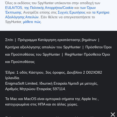
Όλες οι εκδόσεις του SpyHunter υπόκεινται στην αποδοχή των
EULA/TOS
,
της Πολιτικής Απορρήτου/Cookie
και
των Όρων
Έκπτωσης
. Ανατρέξτε επίσης στις
Συχνές Ερωτήσεις
και
τα Κριτήρια
Αξιολόγησης Απειλών
. Εάν θέλετε να απεγκαταστήσετε το
SpyHunter,
μάθετε πώς
.
Σπίτι
Πρόγραμμα Κατάργηση εγκατάστασης βημάτων
Κριτήρια αξιολόγησης απειλών του SpyHunter
Πρόσθετοι Όροι
και Προϋποθέσεις του SpyHunter
RegHunter Πρόσθετοι Όροι
και Προϋποθέσεις
Έδρα: 1 οδός Κάστρου, 3ος όροφος, Δουβλίνο 2 D02XD82
Ιρλανδία.
EnigmaSoft Limited, Ιδιωτική Εταιρεία Λίμιτεδ με μετοχές,
Αριθμός Μητρώου Εταιρείας 597114.
Τα Mac και MacOS είναι εμπορικά σήματα της Apple Inc.,
κατοχυρωμένα στις ΗΠΑ και σε άλλες χώρες.
Πνευματικά δικαιώματα 2016-
2026
. EnigmaSoft Ltd. Με